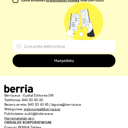
Berria.eus - Euskal Editorea SM
Telefonoa: 943 30 40 30
Bezero arreta: 943 30 43 45 | laguna@berria.eus
Webgunea:
webgunea@berria.eus
Publizitatea:
publi@bidera.eus
Harremanetan jarri
ORRIALDE KORPORATIBOAK
Ezagutu BERRIA Taldea