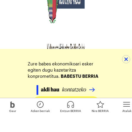
Zure babes ekonomikoari esker
egiten dugu kazetaritza
konprometitua.
BABESTU BERRIA
Egin zure ekarpena
Gaur
Azken berriak
Entzun BERRIA
Nire BERRIA
Atalak