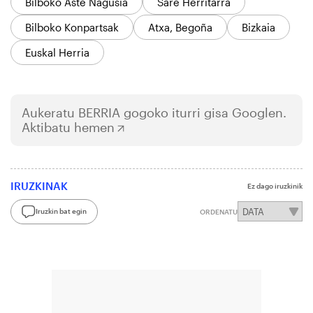
Bilboko Aste Nagusia
Sare Herritarra
Bilboko Konpartsak
Atxa, Begoña
Bizkaia
Euskal Herria
Aukeratu
BERRIA
gogoko iturri gisa Googlen.
Aktibatu hemen
IRUZKINAK
Ez dago iruzkinik
Iruzkin bat egin
ORDENATU