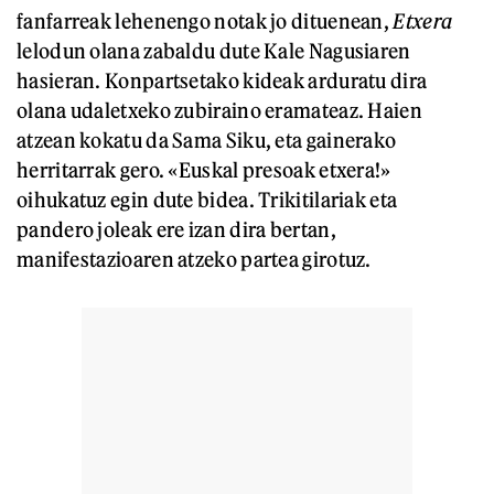
fanfarreak lehenengo notak jo dituenean,
Etxera
lelodun olana zabaldu dute Kale Nagusiaren
hasieran. Konpartsetako kideak arduratu dira
olana udaletxeko zubiraino eramateaz. Haien
atzean kokatu da Sama Siku, eta gainerako
herritarrak gero. «Euskal presoak etxera!»
oihukatuz egin dute bidea. Trikitilariak eta
pandero joleak ere izan dira bertan,
manifestazioaren atzeko partea girotuz.