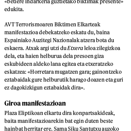
«betiere indarkeria guztietako biktimak presente»
edukita.
AVT Terrorismoaren Biktimen Elkarteak
manifestazioa debekatzeko eskatu du, baina
Espainiako Auzitegi Nazionalak atzera bota du
eskaera. Atxak argi utzi du
Etxera
leloa zilegizkoa
dela, eta haien helburua dela presoen giza
eskubideen aldeko lana egitea eta etxeratzeko
eskatzea: «Horretara mugatzen gara; gainontzeko
eztabaidak gure helburutik harago doazen eta guri
ez dagokizkigun eztabaidak dira».
Giroa manifestazioan
Plaza Eliptikoan elkartu dira konpartsakideak,
baita manifestazioarekin bat egin duten beste
hainbat herritar ere. Sama Siku Santutxu auzoko