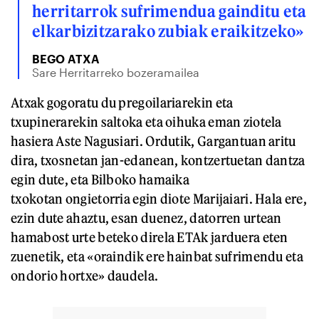
herritarrok sufrimendua gainditu eta
elkarbizitzarako zubiak eraikitzeko»
BEGO ATXA
Sare Herritarreko bozeramailea
Atxak gogoratu du pregoilariarekin eta
txupinerarekin saltoka eta oihuka eman ziotela
hasiera Aste Nagusiari. Ordutik, Gargantuan aritu
dira, txosnetan jan-edanean, kontzertuetan dantza
egin dute, eta Bilboko hamaika
txokotan ongietorria egin diote Marijaiari. Hala ere,
ezin dute ahaztu, esan duenez, datorren urtean
hamabost urte beteko direla ETAk jarduera eten
zuenetik, eta «oraindik ere hainbat sufrimendu eta
ondorio hortxe» daudela.