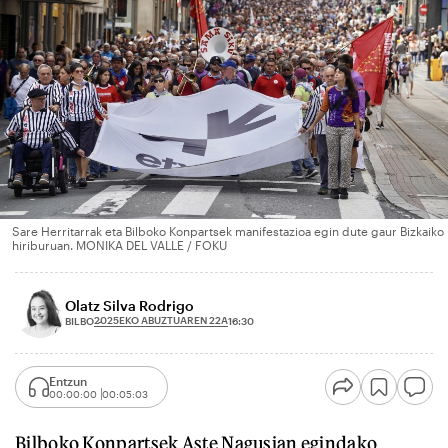
Sare Herritarrak eta Bilboko Konpartsek manifestazioa egin dute gaur Bizkaiko
hiriburuan. MONIKA DEL VALLE / FOKU
Olatz Silva Rodrigo
2025EKO ABUZTUAREN 22A
BILBO
16:30
Entzun
00:00:00
00:05:03
Bilboko Konpartsek Aste Nagusian egindako