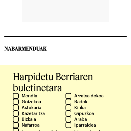
NABARMENDUAK
Harpidetu Berriaren
buletinetara
Mendia
Arratsaldekoa
Goizekoa
Badok
Astekaria
Kinka
Kazetaritza
Gipuzkoa
Bizkaia
Araba
Nafarroa
Iparraldea
Izena ematean
pribatutasun politika
onartzen duzu.