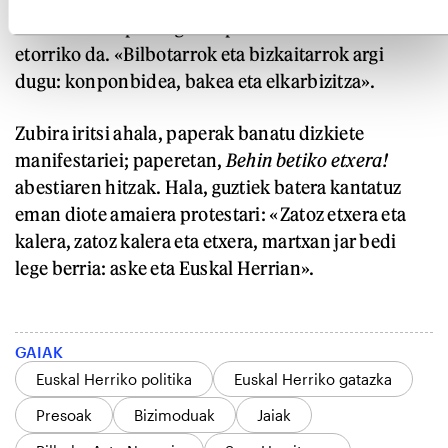
hori «salbuespen lege eta politikak deuseztatzean»
etorriko da. «Bilbotarrok eta bizkaitarrok argi
dugu: konponbidea, bakea eta elkarbizitza».
Zubira iritsi ahala, paperak banatu dizkiete
manifestariei; paperetan,
Behin betiko etxera!
abestiaren hitzak. Hala, guztiek batera kantatuz
eman diote amaiera protestari: «Zatoz etxera eta
kalera, zatoz kalera eta etxera, martxan jar bedi
lege berria: aske eta Euskal Herrian».
GAIAK
Euskal Herriko politika
Euskal Herriko gatazka
Presoak
Bizimoduak
Jaiak