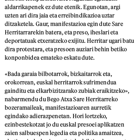
aldarrikapenek ez dute etenik. Egunotan, argi
uzten ari dira jaia eta erreibindikazioa uztar
ditzaketela. Gaur, manifestazioa egin dute Sare
Herritarrarekin batera, eta preso, iheslari eta
deportatuak etxeratzeko exijitu. Herritar ugari batu
dira protestara, eta presoen auziari behin betiko
konponbidea emateko eskatu dute.
«Bada garaia bilbotarrok, bizkaitarrok eta,
orokorrean, euskal herritarrok sufrimendua
gainditu eta elkarbizitzarako zubiak eraikitzeko»,
nabarmendu du Bego Atxa Sare Herritarreko
bozeramaileak, manifestazioaren aurretik
egindako adierazpenetan. Hori lortzeko,
ezinbestekotzat jo du euskal presoei aplikatzen
zaien salbuespen legedia eta politika amaitzea,