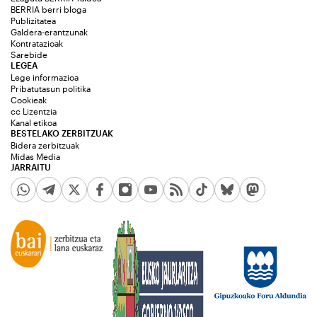
BERRIA berri bloga
Publizitatea
Galdera-erantzunak
Kontratazioak
Sarebide
LEGEA
Lege informazioa
Pribatutasun politika
Cookieak
cc Lizentzia
Kanal etikoa
BESTELAKO ZERBITZUAK
Bidera zerbitzuak
Midas Media
JARRAITU