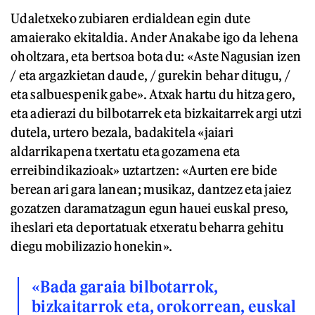
Udaletxeko zubiaren erdialdean egin dute
amaierako ekitaldia. Ander Anakabe igo da lehena
oholtzara, eta bertsoa bota du: «Aste Nagusian izen
/ eta argazkietan daude, / gurekin behar ditugu, /
eta salbuespenik gabe». Atxak hartu du hitza gero,
eta adierazi du bilbotarrek eta bizkaitarrek argi utzi
dutela, urtero bezala, badakitela «jaiari
aldarrikapena txertatu eta gozamena eta
erreibindikazioak» uztartzen: «Aurten ere bide
berean ari gara lanean; musikaz, dantzez eta jaiez
gozatzen daramatzagun egun hauei euskal preso,
iheslari eta deportatuak etxeratu beharra gehitu
diegu mobilizazio honekin».
«Bada garaia bilbotarrok,
bizkaitarrok eta, orokorrean, euskal