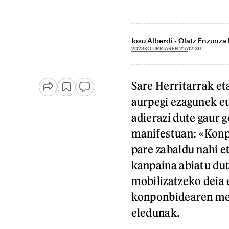
Iosu Alberdi - Olatz Enzunza
2023KO URRIAREN 21A
12:36
Sare Herritarrak eta
aurpegi ezagunek e
adierazi dute gaur 
manifestuan: «Konp
pare zabaldu nahi e
kanpaina abiatu dut
mobilizatzeko deia e
konponbidearen mes
eledunak.