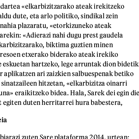
dartea «elkarbizitzarako ateak irekitzeko
ldu dute, eta arlo politiko, sindikal zein
 nahia plazaratu, «etorkizuneko ateak
arekin: «Adierazi nahi dugu prest gaudela
karbizitzarako, biktima guztien minen
resoen etxerako biderako ateak irekiko
e eskuetan hartzeko, lege arruntak dion bidetik
aplikatzen ari zaizkien salbuespenak betiko
 sinatzaileen hitzetan, «elkarbizitza oinarri
una» eraikitzeko bidea. Hala, Sarek dei egin di
 egiten duten herritarrei hura babestera,
ia
abiarazi zuten Sare plataforma 2014. urtean: