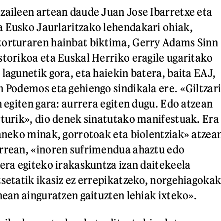
zaileen artean daude Juan Jose Ibarretxe eta
 Eusko Jaurlaritzako lehendakari ohiak,
torturaren hainbat biktima, Gerry Adams Sinn
storikoa eta Euskal Herriko eragile ugaritako
lagunetik gora, eta haiekin batera, baita EAJ,
n Podemos eta gehiengo sindikala ere. «Giltzar
n egiten gara: aurrera egiten dugu. Edo atzean
rturik», dio denek sinatutako manifestuak. Era
ganeko minak, gorrotoak eta biolentziak» atzea
arrean, «inoren sufrimendua ahaztu edo
rera egiteko irakaskuntza izan daitekeela
tsetatik ikasiz ez errepikatzeko, norgehiagoka
nean ainguratzen gaituzten lehiak ixteko».