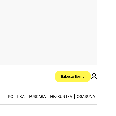
Babestu Berria
POLITIKA
EUSKARA
HEZKUNTZA
OSASUNA