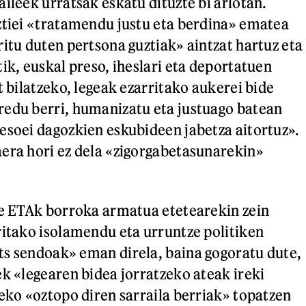
ileek urratsak eskatu dituzte bi arlotan.
ztiei «tratamendu justu eta berdina» ematea
ritu duten pertsona guztiak» aintzat hartuz eta
ik, euskal preso, iheslari eta deportatuen
t bilatzeko, legeak ezarritako aukerei bide
redu berri, humanizatu eta justuago batean
esoei dagozkien eskubideen jabetza aitortuz».
era hori ez dela «zigorgabetasunarekin»
te ETAk borroka armatua etetearekin zein
ritako isolamendu eta urruntze politiken
s sendoak» eman direla, baina gogoratu dute,
ek «legearen bidea jorratzeko ateak ireki
teko «oztopo diren sarraila berriak» topatzen