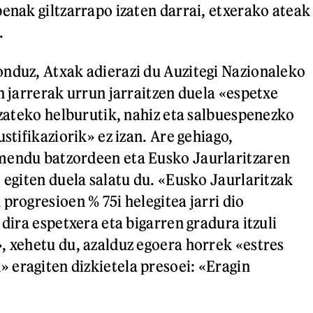
penak giltzarrapo izaten darrai, etxerako ateak
.
nduz, Atxak adierazi du Auzitegi Nazionaleko
n jarrerak urrun jarraitzen duela «espetxe
 izateko helburutik, nahiz eta salbuespenezko
ustifikaziorik» ez izan. Are gehiago,
mendu batzordeen eta Eusko Jaurlaritzaren
 egiten duela salatu du. «Eusko Jaurlaritzak
progresioen % 75i helegitea jarri dio
 dira espetxera eta bigarren gradura itzuli
, xehetu du, azalduz egoera horrek «estres
eragiten dizkietela presoei: «Eragin