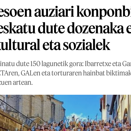
esoen auziari konponb
skatu dute dozenaka e
kultural eta sozialek
inatu dute 150 lagunetik gora: Ibarretxe eta G
ETAren, GALen eta torturaren hainbat biktimak
uen artean.