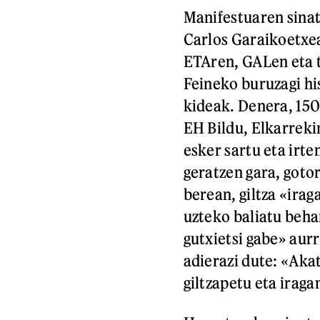
Manifestuaren sinat
Carlos Garaikoetxea
ETAren, GALen eta 
Feineko buruzagi hi
kideak. Denera, 150 
EH Bildu, Elkarreki
esker sartu eta irte
geratzen gara, goto
berean, giltza «ira
uzteko baliatu beh
gutxietsi gabe» aur
adierazi dute: «Aka
giltzapetu eta iraga