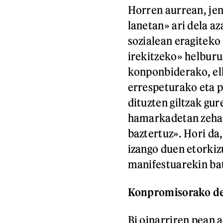
Horren aurrean, jen
lanetan» ari dela aza
sozialean eragiteko
irekitzeko» helburu
konponbiderako, el
errespeturako eta p
dituzten giltzak gur
hamarkadetan zehar 
baztertuz». Hori da,
izango duen etorkiz
manifestuarekin bat
Konpromisorako de
Bi oinarriren pean 