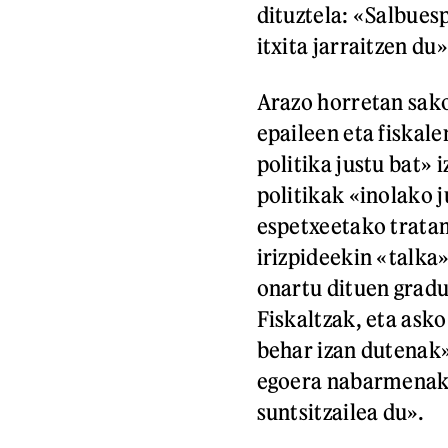
dituztela: «Salbues
itxita jarraitzen du»
Arazo horretan sako
epaileen eta fiskale
politika justu bat»
politikak «inolako j
espetxeetako trata
irizpideekin «talka»
onartu dituen gradu 
Fiskaltzak, eta asko
behar izan dutenak»
egoera nabarmenak» 
suntsitzailea du».