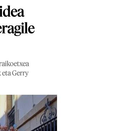
idea
ragile
araikoetxea
 eta Gerry