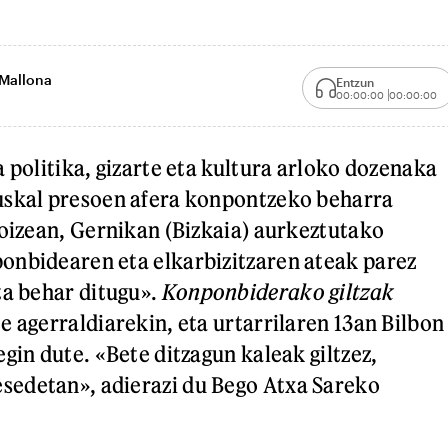
 Mallona
Entzun
00:00:00
00:00:00
 politika, gizarte eta kultura arloko dozenaka
uskal presoen afera konpontzeko beharra
goizean, Gernikan (Bizkaia) aurkeztutako
onbidearen eta elkarbizitzaren ateak parez
ta behar ditugu».
Konponbiderako giltzak
e agerraldiarekin, eta urtarrilaren 13an Bilbon
gin dute. «Bete ditzagun kaleak giltzez,
edetan», adierazi du Bego Atxa Sareko