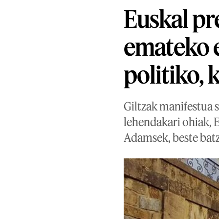
Euskal pr
emateko e
politiko, 
Giltzak manifestua s
lehendakari ohiak, 
Adamsek, beste batz