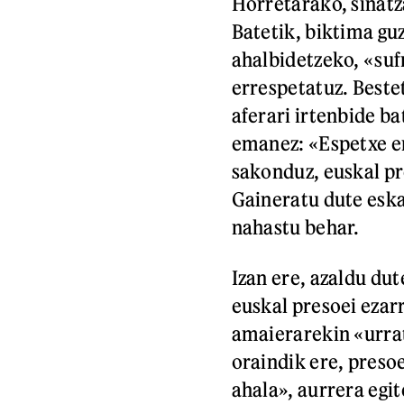
Horretarako, sinatza
Batetik, biktima gu
ahalbidetzeko, «suf
errespetatuz. Bestet
aferari irtenbide ba
emanez: «Espetxe e
sakonduz, euskal pr
Gaineratu dute eska
nahastu behar.
Izan ere, azaldu du
euskal presoei ezar
amaierarekin «urrat
oraindik ere, preso
ahala», aurrera egi