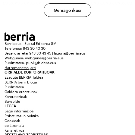
Gehiago ikusi
Berria.eus - Euskal Editorea SM
Telefonoa: 943 30 40 30
Bezero arreta: 943 30 43 45 | laguna@berria.eus
Webgunea:
webgunea@berria.eus
Publizitatea:
publi@bidera.eus
Harremanetan jarri
ORRIALDE KORPORATIBOAK
Ezagutu BERRIA Taldea
BERRIA berri bloga
Publizitatea
Galdera-erantzunak
Kontratazioak
Sarebide
LEGEA
Lege informazioa
Pribatutasun politika
Cookieak
cc Lizentzia
Kanal etikoa
BESTELAKO ZERBITZUAK