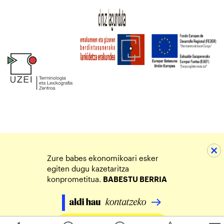
Zure babes ekonomikoari esker
egiten dugu kazetaritza
konprometitua.
BABESTU BERRIA