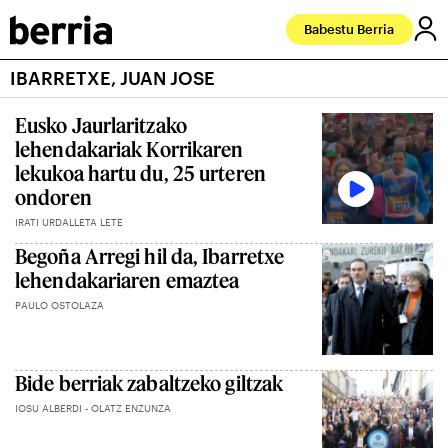
Babestu Berria
IBARRETXE, JUAN JOSE
Eusko Jaurlaritzako
lehendakariak Korrikaren
lekukoa hartu du, 25 urteren
ondoren
IRATI URDALLETA LETE
Begoña Arregi hil da, Ibarretxe
lehendakariaren emaztea
PAULO OSTOLAZA
Bide berriak zabaltzeko giltzak
IOSU ALBERDI - OLATZ ENZUNZA