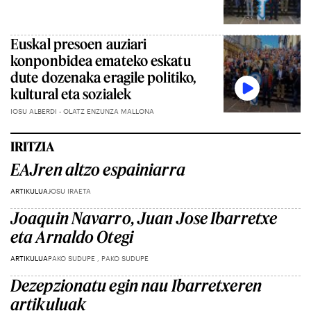
Euskal presoen auziari
konponbidea emateko eskatu
dute dozenaka eragile politiko,
kultural eta sozialek
IOSU ALBERDI - OLATZ ENZUNZA MALLONA
IRITZIA
EAJren altzo espainiarra
ARTIKULUA
JOSU IRAETA
Joaquin Navarro, Juan Jose Ibarretxe
eta Arnaldo Otegi
ARTIKULUA
PAKO SUDUPE , PAKO SUDUPE
Dezepzionatu egin nau Ibarretxeren
artikuluak