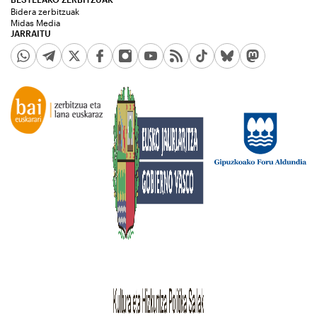
Bidera zerbitzuak
Midas Media
JARRAITU