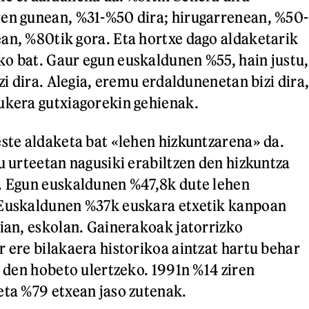
ren gunean, %31-%50 dira; hirugarrenean, %50-
an, %80tik gora. Eta hortxe dago aldaketarik
o bat. Gaur egun euskaldunen %55, hain justu,
izi dira. Alegia, eremu erdaldunenetan bizi dira
ukera gutxiagorekin gehienak.
este aldaketa bat «lehen hizkuntzarena» da.
u urteetan nagusiki erabiltzen den hizkuntza
. Egun euskaldunen %47,8k dute lehen
 Euskaldunen %37k euskara etxetik kanpoan
gian, eskolan. Gainerakoak jatorrizko
r ere bilakaera historikoa aintzat hartu behar
i den hobeto ulertzeko. 1991n %14 ziren
eta %79 etxean jaso zutenak.