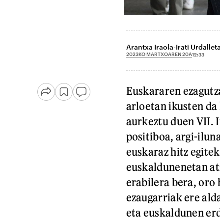
Arantxa Iraola-Irati Urdallet
2023KO MARTXOAREN 20A
12:33
Euskararen ezagutza
arloetan ikusten da
aurkeztu duen VII. 
positiboa, argi-ilu
euskaraz hitz egitek
euskaldunenetan atz
erabilera bera, oro
ezaugarriak ere alda
eta euskaldunen erd