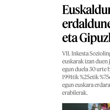
Euskaldu
erdaldune
eta Gipu
VII. Inkesta Sozioli
euskarak izan duen 
egun duela 30 urte 
1991tik %25etik %75
egun euskara erdara
erabilerak.