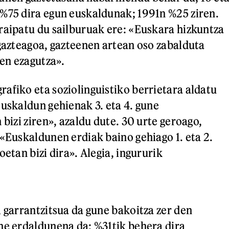
%75 dira egun euskaldunak; 1991n %25 ziren.
raipatu du sailburuak ere: «Euskara hizkuntza
 gazteagoa, gazteenen artean oso zabalduta
en ezagutza».
afiko eta soziolinguistiko berrietara aldatu
euskaldun gehienak 3. eta 4. gune
 bizi ziren», azaldu dute. 30 urte geroago,
 «Euskaldunen erdiak baino gehiago 1. eta 2.
oetan bizi dira». Alegia, ingururik
, garrantzitsua da gune bakoitza zer den
ne erdaldunena da: %31tik behera dira