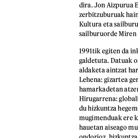
dira. Jon Aizpurua 
zerbitzuburuak hai
Kultura eta sailbur
sailburuorde Miren 
1991tik egiten da in
galdetuta. Datuak o
aldaketa aintzat ha
Lehena: gizartea ge
hamarkadetan atzerr
Hirugarrena: global
du hizkuntza hegemo
mugimenduak ere ko
hauetan aiseago mug
ondorioz, hizkuntza 