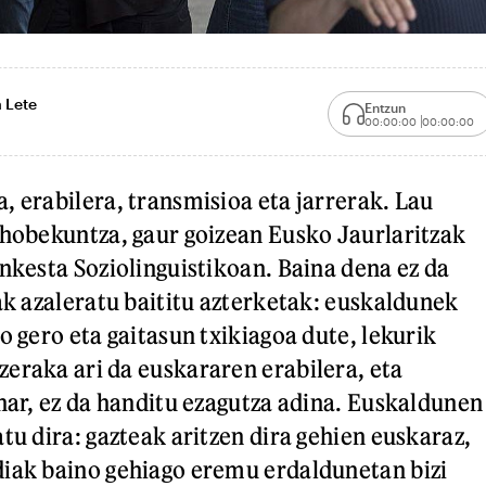
a Lete
Entzun
00:00:00
00:00:00
, erabilera, transmisioa eta jarrerak. Lau
 hobekuntza, gaur goizean Eusko Jaurlaritzak
Inkesta Soziolinguistikoan. Baina dena ez da
nak azaleratu baititu azterketak: euskaldunek
o gero eta gaitasun txikiagoa dute, lekurik
eraka ari da euskararen erabilera, eta
 har, ez da handitu ezagutza adina. Euskaldunen
tu dira: gazteak aritzen dira gehien euskaraz,
iak baino gehiago eremu erdaldunetan bizi