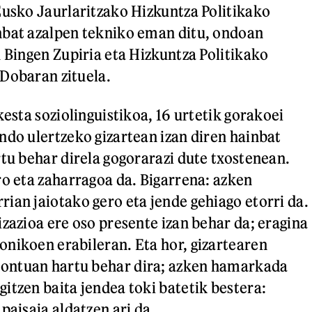
Eusko Jaurlaritzako Hizkuntza Politikako
nbat azalpen tekniko eman ditu, ondoan
u Bingen Zupiria eta Hizkuntza Politikako
Dobaran zituela.
kesta soziolinguistikoa, 16 urtetik gorakoei
ndo ulertzeko gizartean izan diren hainbat
rtu behar direla gogorarazi dute txostenean.
ro eta zaharragoa da. Bigarrena: azken
ian jaiotako gero eta jende gehiago etorri da.
izazioa ere oso presente izan behar da; eragina
nikoen erabileran. Eta hor, gizartearen
ntuan hartu behar dira; azken hamarkada
itzen baita jendea toki batetik bestera:
paisaia aldatzen ari da.