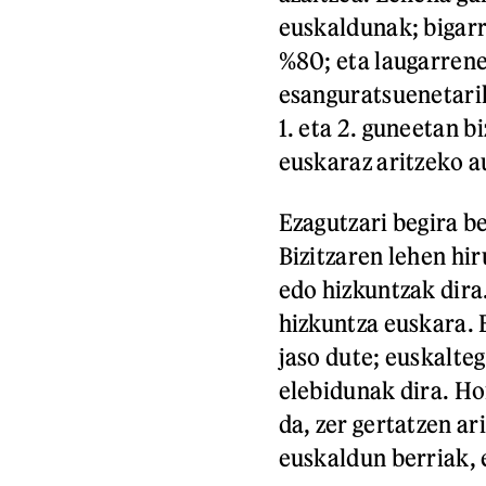
euskaldunak; bigar
%80; eta laugarrene
esanguratsuenetarik
1. eta 2. guneetan b
euskaraz aritzeko a
Ezagutzari begira b
Bizitzaren lehen hir
edo hizkuntzak dira
hizkuntza euskara.
jaso dute; euskalte
elebidunak dira. Ho
da, zer gertatzen ar
euskaldun berriak, 