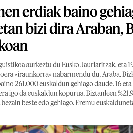
nen erdiak baino gehi
tan bizi dira Araban, 
zkoan
nguistikoa aurkeztu du Eusko Jaurlaritzak, eta 
joera «iraunkorra» nabarmendu du. Araba, Biz
baino 261.000 euskaldun gehiago daude. 16 eta
era igo da euskaldun kopurua. Biztanleen %21,9
 bezain beste edo gehiago. Eremu euskaldunet