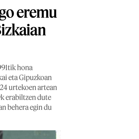
ago eremu
Bizkaian
1991tik hona
kai eta Gipuzkoan
 24 urtekoen artean
k erabiltzen dute
an behera egin du