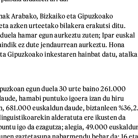
nak Arabako, Bizkaiko eta Gipuzkoako
eta azken urteetako bilakera erakutsi ditu.
duela hamar egun aurkeztu zuten; Ipar euskal
raindik ez dute jendaurrean aurkeztu. Hona
ta Gipuzkoako inkestaren hainbat datu, atalka
ipuzkoan egun duela 30 urte baino 261.000
aude, hamabi puntuko igoera izan du hiru
n, 681.000 euskaldun daude, biztanleen %36,2
linguistikoarekin alderatuta ere ikusten da
 puntu igo da ezagutza; alegia, 49.000 euskaldu
tunen gaztetasuna nabarmendu behar da; 16 et