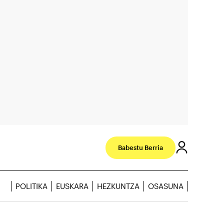
Babestu Berria
POLITIKA
EUSKARA
HEZKUNTZA
OSASUNA