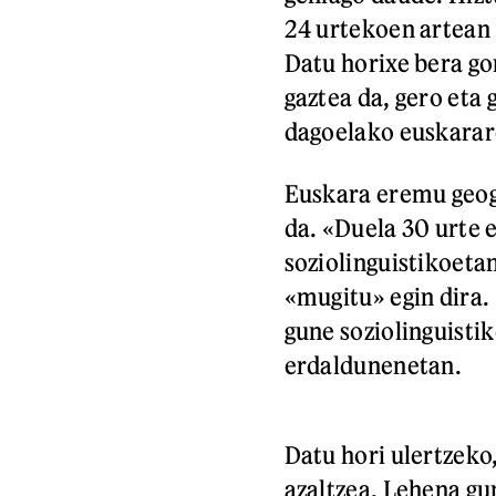
24 urtekoen artean 
Datu horixe bera go
gaztea da, gero eta
dagoelako euskarar
Euskara eremu geogr
da. «Duela 30 urte 
soziolinguistikoetan
«mugitu» egin dira.
gune soziolinguistik
erdaldunenetan.
Datu hori ulertzeko
azaltzea. Lehena gu