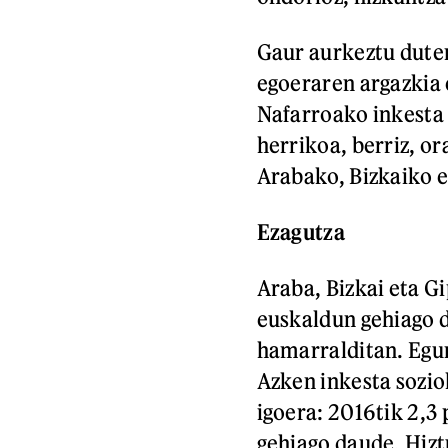
Gaur aurkeztu dute
egoeraren argazkia 
Nafarroako inkesta 
herrikoa, berriz, o
Arabako, Bizkaiko e
Ezagutza
Araba, Bizkai eta G
euskaldun gehiago d
hamarralditan. Egu
Azken inkesta sozio
igoera: 2016tik 2,3
gehiago daude. Hiz