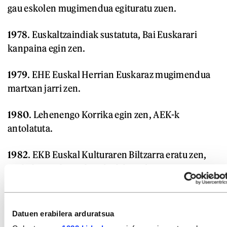
gau eskolen mugimendua egituratu zuen.
1978
. Euskaltzaindiak sustatuta, Bai Euskarari
kanpaina egin zen.
1979
. EHE Euskal Herrian Euskaraz mugimendua
martxan jarri zen.
1980
. Lehenengo Korrika egin zen, AEK-k
antolatuta.
1982
. EKB Euskal Kulturaren Biltzarra eratu zen,
euskalgintzako erakundeak koordinatu eta
biltzeko.
1990
. Egunkaria Sortzen ekinbidea martxan jarri
Datuen erabilera arduratsua
zuen euskaltzaleen mugimendu sendo batek, eta