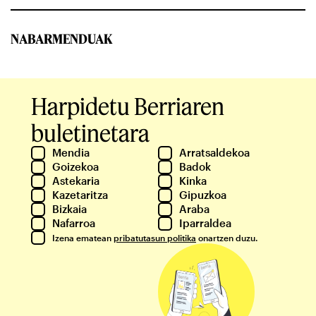
NABARMENDUAK
Harpidetu Berriaren
buletinetara
Mendia
Arratsaldekoa
Goizekoa
Badok
Astekaria
Kinka
Kazetaritza
Gipuzkoa
Bizkaia
Araba
Nafarroa
Iparraldea
Izena ematean
pribatutasun politika
onartzen duzu.