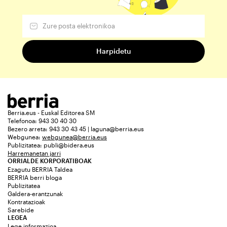
Berria.eus - Euskal Editorea SM
Telefonoa: 943 30 40 30
Bezero arreta: 943 30 43 45 | laguna@berria.eus
Webgunea:
webgunea@berria.eus
Publizitatea:
publi@bidera.eus
Harremanetan jarri
ORRIALDE KORPORATIBOAK
Ezagutu BERRIA Taldea
BERRIA berri bloga
Publizitatea
Galdera-erantzunak
Kontratazioak
Sarebide
LEGEA
Lege informazioa