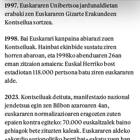
1997
. Euskararen Unibertsoa jardunaldietan
erabaki zen Euskararen Gizarte Erakundeen
Kontseilua sortzea.
1998
. Bai Euskarari kanpaina abiarazi zuen
Kontseiluak. Hainbat ekinbide sustatu ziren
horren abaroan, eta 1998ko abenduaren 26an
eman zitzaion amaiera: Euskal Herriko bost
estadiotan 118.000 pertsona batu ziren euskararen
alde.
2023
. Kontseiluak deituta, manifestazio nazional
jendetsua egin zen Bilbon azaroaren 4an,
euskararen normalizazioaren eragozten zuten
epaien kontra egiteko: 70.000 euskaltzalek baino
gehiagok bete zituzten kaleak. Euskararen aldeko
«akordio soziopolitiko berri bat» eskatu zuen han