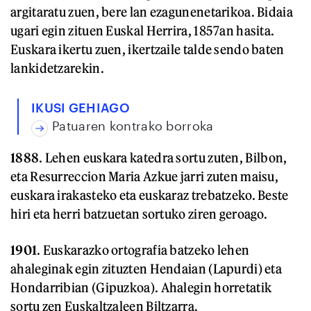
argitaratu zuen, bere lan ezagunenetarikoa. Bidaia
ugari egin zituen Euskal Herrira, 1857an hasita.
Euskara ikertu zuen, ikertzaile talde sendo baten
lankidetzarekin.
IKUSI GEHIAGO
Patuaren kontrako borroka
1888
. Lehen euskara katedra sortu zuten, Bilbon,
eta Resurreccion Maria Azkue jarri zuten maisu,
euskara irakasteko eta euskaraz trebatzeko. Beste
hiri eta herri batzuetan sortuko ziren geroago.
1901
. Euskarazko ortografia batzeko lehen
ahaleginak egin zituzten Hendaian (Lapurdi) eta
Hondarribian (Gipuzkoa). Ahalegin horretatik
sortu zen Euskaltzaleen Biltzarra.