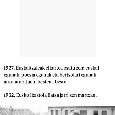
1927
. Euskaltzaleak elkartea osatu zen; euskal
egunak, poesia egunak eta bertsolari egunak
antolatu zituen, besteak beste.
1932.
Eusko Ikastola Batza jarri zen martxan.