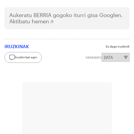
Aukeratu
BERRIA
gogoko iturri gisa Googlen.
Aktibatu hemen
IRUZKINAK
Ez dago iruzkinik
Iruzkin bat egin
ORDENATU