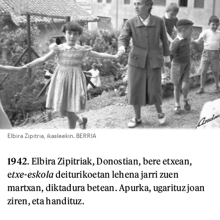
Elbira Zipitria, ikasleekin. BERRIA
1942
. Elbira Zipitriak, Donostian, bere etxean,
e
txe-eskola
deiturikoetan lehena jarri zuen
martxan, diktadura betean. Apurka, ugarituz joan
ziren, eta handituz.