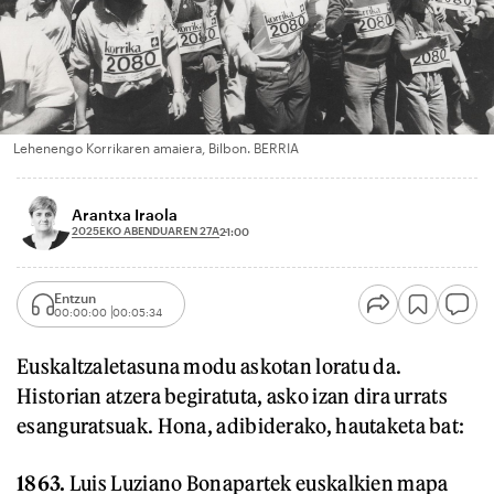
Lehenengo Korrikaren amaiera, Bilbon. BERRIA
Arantxa Iraola
2025EKO ABENDUAREN 27A
21:00
Entzun
00:00:00
00:05:34
Euskaltzaletasuna modu askotan loratu da.
Historian atzera begiratuta, asko izan dira urrats
esanguratsuak. Hona, adibiderako, hautaketa bat:
1863.
Luis Luziano Bonapartek euskalkien mapa