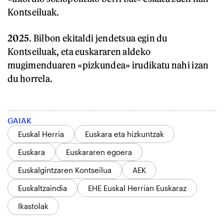
Kontseiluak.
2025
. Bilbon ekitaldi jendetsua egin du
Kontseiluak, eta euskararen aldeko
mugimenduaren «pizkundea» irudikatu nahi izan
du horrela.
GAIAK
Euskal Herria
Euskara eta hizkuntzak
Euskara
Euskararen egoera
Euskalgintzaren Kontseilua
AEK
Euskaltzaindia
EHE Euskal Herrian Euskaraz
Ikastolak