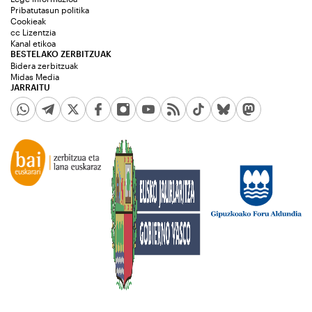
Pribatutasun politika
Cookieak
cc Lizentzia
Kanal etikoa
BESTELAKO ZERBITZUAK
Bidera zerbitzuak
Midas Media
JARRAITU