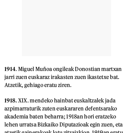
1914
. Miguel Muñoa ongileak Donostian martxan
jarri zuen euskaraz irakasten zuen ikastetxe bat.
Atzetik, gehiago eratu ziren.
1918.
XIX. mendeko hainbat euskaltzalek jada
azpimarraturik zuten euskararen defentsarako
akademia baten beharra; 1918an hori eratzeko
lehen urratsa Bizkaiko Diputazioak egin zuen, eta
atzetik gainerakoak lotu zitzaizkion. 1919an eratu