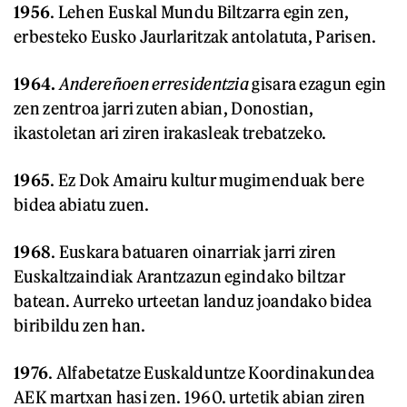
1956
. Lehen Euskal Mundu Biltzarra egin zen,
erbesteko Eusko Jaurlaritzak antolatuta, Parisen.
1964.
Andereñoen erresidentzia
gisara ezagun egin
zen zentroa jarri zuten abian, Donostian,
ikastoletan ari ziren irakasleak trebatzeko.
1965
. Ez Dok Amairu kultur mugimenduak bere
bidea abiatu zuen.
1968
. Euskara batuaren oinarriak jarri ziren
Euskaltzaindiak Arantzazun egindako biltzar
batean. Aurreko urteetan landuz joandako bidea
biribildu zen han.
1976
. Alfabetatze Euskalduntze Koordinakundea
AEK martxan hasi zen. 1960. urtetik abian ziren