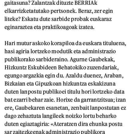
gaitasuna? Zalantzak dituzte BERRIAk
elkarrizketatutako pertsonek. Beraz, zer egin
liteke? Eskatu dute sarbide probak euskaraz
eginaraztea eta praktikoagoak izatea.
Hari mutur askoko korapiloa da euskara tituluena,
hasi agiria lortzeko modutik eta administrazio
publikorako sarbideraino. Agurne Gaubekak,
Hizkuntz Eskubideen Behatokiko zuzendariak,
egungo argazkia egin du. Azaldu duenez, Araban,
Bizkaian eta Gipuzkoan hizkuntza eskakizuna
duten lanpostu publikoei titulu hori lortzeko data
bat ezarri behar zaie. Horixe da garrantzitsua; izan
ere, Gaubekaren esanetan, zenbait lanpostutan ez
dago zehaztuta langileek noizko lortu beharko
duten egiaztagiria: «Ateratzen dira ehunka postu
sar zaitezkeenak administrazio publikora