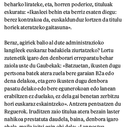
beharko lirateke, eta, horren poderioz, tituluak
eskuratu: «Ikasleei behin eta berriz esaten diegu:
berez kontrakoa da, euskaldunduz lortzen da titulu
horiek ateratzeko gaitasuna».
Beraz, agiriek balio al dute administrazioko
langileek euskaraz badakiela ziurtatzeko? Lortu
zutenetik igaro den denborari erreparatu behar
zaiola uste du Gaubekak: «Batzuetan, ikusten dugu
pertsona batek atera zuela bere garaian B2a edo
dena delakoa, eta gero ikusten dugu denbora
pasatu delako edo bere egunerokoan edo lanean
erabiltzen ez duelako, ez dela gai benetan zerbitzu
hori euskaraz eskaintzeko». Antzera pentsatzen du
Reguerok. Iruditzen zaio titulua atera bezain laster
nahikoa prestatuta daudela, baina, denbora igaro
ahala, maila jaitsi egin ohi dela: «Lanpostua