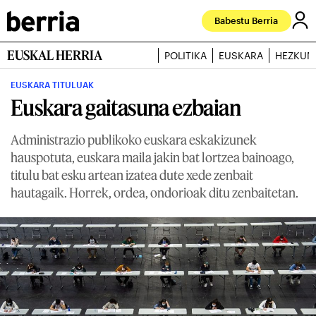
Babestu Berria
EUSKAL HERRIA
POLITIKA
EUSKARA
HEZKUN
EUSKARA TITULUAK
Euskara gaitasuna ezbaian
Administrazio publikoko euskara eskakizunek
hauspotuta, euskara maila jakin bat lortzea bainoago,
titulu bat esku artean izatea dute xede zenbait
hautagaik. Horrek, ordea, ondorioak ditu zenbaitetan.