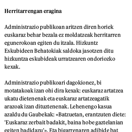
Herritarrengan eragina
Administrazio publikoan aritzen diren horiek
euskaraz behar bezala ez moldatzeak herritarren
egunerokoan egiten du itzala. Hizkuntz
Eskubideen Behatokiak saldoka jasotzen ditu
hizkuntza eskubideak urratzearen ondoriozko
kexak.
Administrazio publikoari dagokionez, bi
motatakoak izan ohi dira kexak: euskaraz artatzea
ukatu dietenenak eta euskaraz artatzeagatik
arazoak izan dituztenenak. Lehenengo kasua
azaldu du Gaubekak: «Batzuetan, erantzuten diete:
'Euskaraz zerbait badakit, baina hobe gaztelanian
egiten badidazu'». Eta bigarrenaren adibide bat