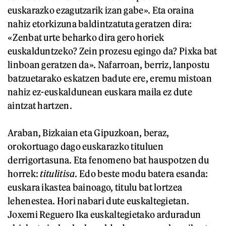
euskarazko ezagutzarik izan gabe». Eta oraina
nahiz etorkizuna baldintzatuta geratzen dira:
«Zenbat urte beharko dira gero horiek
euskalduntzeko? Zein prozesu egingo da? Pixka bat
linboan geratzen da». Nafarroan, berriz, lanpostu
batzuetarako eskatzen badute ere, eremu mistoan
nahiz ez-euskaldunean euskara maila ez dute
aintzat hartzen.
Araban, Bizkaian eta Gipuzkoan, beraz,
orokortuago dago euskarazko tituluen
derrigortasuna. Eta fenomeno bat hauspotzen du
horrek:
titulitisa
. Edo beste modu batera esanda:
euskara ikastea bainoago, titulu bat lortzea
lehenestea. Hori nabari dute euskaltegietan.
Joxemi Reguero Ika euskaltegietako arduradun