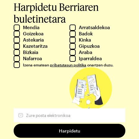
Harpidetu Berriaren
buletinetara
Mendia
Arratsaldekoa
Goizekoa
Badok
Astekaria
Kinka
Kazetaritza
Gipuzkoa
Bizkaia
Araba
Nafarroa
Iparraldea
Izena ematean
pribatutasun politika
onartzen duzu.