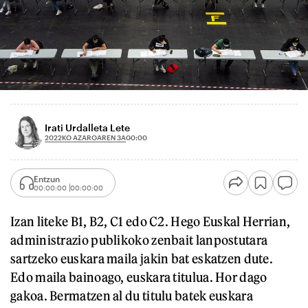
Irati Urdalleta Lete
2022KO AZAROAREN 3A
00:00
Entzun
00:00:00
00:00:00
Izan liteke B1, B2, C1 edo C2. Hego Euskal Herrian,
administrazio publikoko zenbait lanpostutara
sartzeko euskara maila jakin bat eskatzen dute.
Edo maila bainoago, euskara titulua. Hor dago
gakoa. Bermatzen al du titulu batek euskara