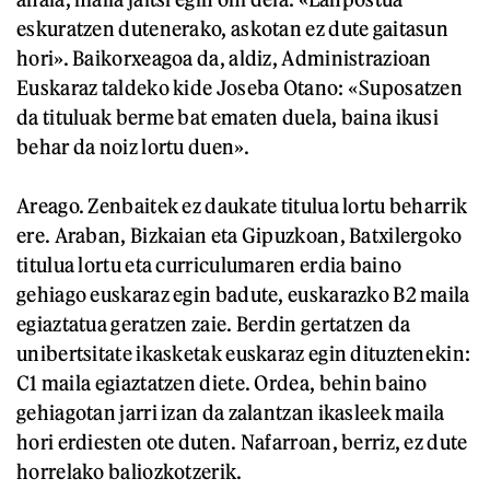
eskuratzen dutenerako, askotan ez dute gaitasun
hori». Baikorxeagoa da, aldiz, Administrazioan
Euskaraz taldeko kide Joseba Otano: «Suposatzen
da tituluak berme bat ematen duela, baina ikusi
behar da noiz lortu duen».
Areago. Zenbaitek ez daukate titulua lortu beharrik
ere. Araban, Bizkaian eta Gipuzkoan, Batxilergoko
titulua lortu eta curriculumaren erdia baino
gehiago euskaraz egin badute, euskarazko B2 maila
egiaztatua geratzen zaie. Berdin gertatzen da
unibertsitate ikasketak euskaraz egin dituztenekin:
C1 maila egiaztatzen diete. Ordea, behin baino
gehiagotan jarri izan da zalantzan ikasleek maila
hori erdiesten ote duten. Nafarroan, berriz, ez dute
horrelako baliozkotzerik.