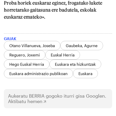
Proba horiek euskaraz eginez, frogatuko lukete
horretarako gaitasuna ere badutela, eskolak
euskaraz emateko».
GAIAK
Otano Villanueva, Joseba
Gaubeka, Agurne
Reguero, Joxemi
Euskal Herria
Hego Euskal Herria
Euskara eta hizkuntzak
Euskara administrazio publikoan
Euskara
Aukeratu
BERRIA
gogoko iturri gisa Googlen.
Aktibatu hemen