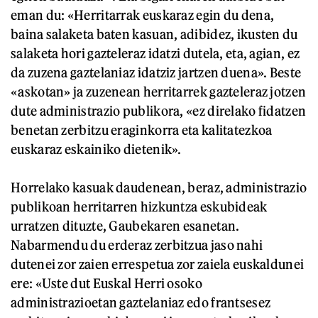
eman du: «Herritarrak euskaraz egin du dena,
baina salaketa baten kasuan, adibidez, ikusten du
salaketa hori gazteleraz idatzi dutela, eta, agian, ez
da zuzena gaztelaniaz idatziz jartzen duena». Beste
«askotan» ja zuzenean herritarrek gazteleraz jotzen
dute administrazio publikora, «ez direlako fidatzen
benetan zerbitzu eraginkorra eta kalitatezkoa
euskaraz eskainiko dietenik».
Horrelako kasuak daudenean, beraz, administrazio
publikoan herritarren hizkuntza eskubideak
urratzen dituzte, Gaubekaren esanetan.
Nabarmendu du erderaz zerbitzua jaso nahi
dutenei zor zaien errespetua zor zaiela euskaldunei
ere: «Uste dut Euskal Herri osoko
administrazioetan gaztelaniaz edo frantsesez