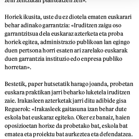
zein zentzutan planteatzen zen».
Horiek ikusita, uste du ez diotela ematen euskarari
behar adinako garrantzia: «Iruditzen zaigu oso
garrantzitsua dela euskaraz azterketa eta proba
horiek egitea, administrazio publikoan lan egingo
duen pertsona horri esaten ari zarelako euskarak
duen garrantzia instituzio edo enpresa publiko
horretan».
Bestetik, paper hutsetatik harago joanda, probetan
euskara praktikan jarri beharko luketela iruditzen
zaie. Irakasleen azterketak jarri ditu adibide gisa
Reguerok: «Irakasleek gaitasuna izan behar dute
eskola bat euskaraz egiteko. Oker ez banaiz, haien
oposizioetan horixe da probetako bat, eskola bat
ematea eta proiektu bat aurkeztea eta defendatzea.