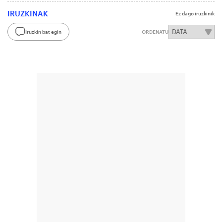
IRUZKINAK
Ez dago iruzkinik
Iruzkin bat egin
ORDENATU