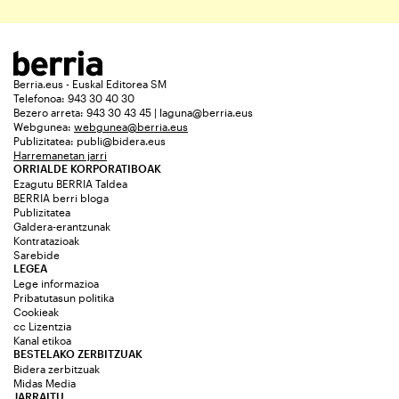
Berria.eus - Euskal Editorea SM
Telefonoa: 943 30 40 30
Bezero arreta: 943 30 43 45 | laguna@berria.eus
Webgunea:
webgunea@berria.eus
Publizitatea:
publi@bidera.eus
Harremanetan jarri
ORRIALDE KORPORATIBOAK
Ezagutu BERRIA Taldea
BERRIA berri bloga
Publizitatea
Galdera-erantzunak
Kontratazioak
Sarebide
LEGEA
Lege informazioa
Pribatutasun politika
Cookieak
cc Lizentzia
Kanal etikoa
BESTELAKO ZERBITZUAK
Bidera zerbitzuak
Midas Media
JARRAITU