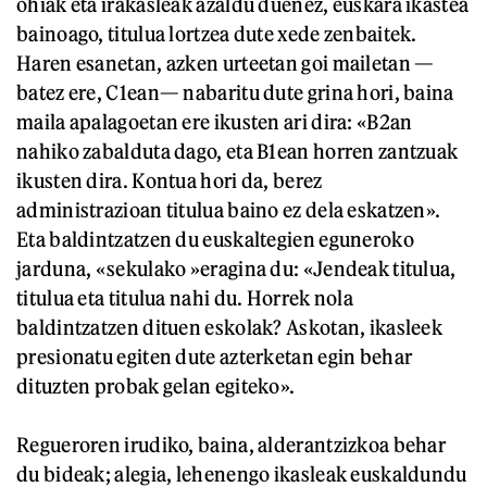
ohiak eta irakasleak azaldu duenez, euskara ikastea
bainoago, titulua lortzea dute xede zenbaitek.
Haren esanetan, azken urteetan goi mailetan —
batez ere, C1ean— nabaritu dute grina hori, baina
maila apalagoetan ere ikusten ari dira: «B2an
nahiko zabalduta dago, eta B1ean horren zantzuak
ikusten dira. Kontua hori da, berez
administrazioan titulua baino ez dela eskatzen».
Eta baldintzatzen du euskaltegien eguneroko
jarduna, «sekulako »eragina du: «Jendeak titulua,
titulua eta titulua nahi du. Horrek nola
baldintzatzen dituen eskolak? Askotan, ikasleek
presionatu egiten dute azterketan egin behar
dituzten probak gelan egiteko».
Regueroren irudiko, baina, alderantzizkoa behar
du bideak; alegia, lehenengo ikasleak euskaldundu