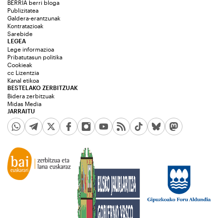
BERRIA berri bloga
Publizitatea
Galdera-erantzunak
Kontratazioak
Sarebide
LEGEA
Lege informazioa
Pribatutasun politika
Cookieak
cc Lizentzia
Kanal etikoa
BESTELAKO ZERBITZUAK
Bidera zerbitzuak
Midas Media
JARRAITU