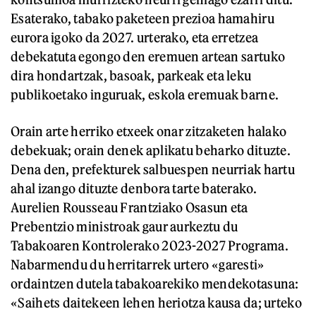
Esaterako, tabako paketeen prezioa hamahiru
eurora igoko da 2027. urterako, eta erretzea
debekatuta egongo den eremuen artean sartuko
dira hondartzak, basoak, parkeak eta leku
publikoetako inguruak, eskola eremuak barne.
Orain arte herriko etxeek onar zitzaketen halako
debekuak; orain denek aplikatu beharko dituzte.
Dena den, prefekturek salbuespen neurriak hartu
ahal izango dituzte denbora tarte baterako.
Aurelien Rousseau Frantziako Osasun eta
Prebentzio ministroak gaur aurkeztu du
Tabakoaren Kontrolerako 2023-2027 Programa.
Nabarmendu du herritarrek urtero «garesti»
ordaintzen dutela tabakoarekiko mendekotasuna:
«Saihets daitekeen lehen heriotza kausa da; urteko