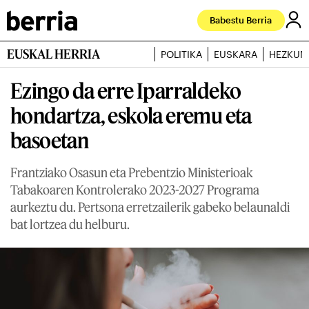
Babestu Berria
EUSKAL HERRIA
POLITIKA
EUSKARA
HEZKUN
Ezingo da erre Iparraldeko
hondartza, eskola eremu eta
basoetan
Frantziako Osasun eta Prebentzio Ministerioak
Tabakoaren Kontrolerako 2023-2027 Programa
aurkeztu du. Pertsona erretzailerik gabeko belaunaldi
bat lortzea du helburu.