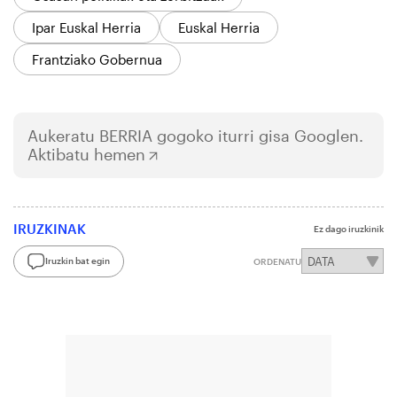
Ipar Euskal Herria
Euskal Herria
Frantziako Gobernua
Aukeratu
BERRIA
gogoko iturri gisa Googlen.
Aktibatu hemen
IRUZKINAK
Ez dago iruzkinik
Iruzkin bat egin
ORDENATU