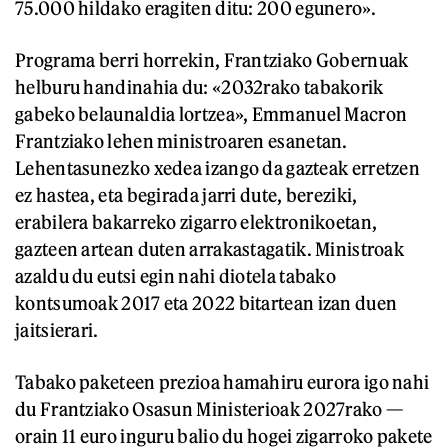
75.000 hildako eragiten ditu: 200 egunero».
Programa berri horrekin, Frantziako Gobernuak
helburu handinahia du: «2032rako tabakorik
gabeko belaunaldia lortzea», Emmanuel Macron
Frantziako lehen ministroaren esanetan.
Lehentasunezko xedea izango da gazteak erretzen
ez hastea, eta begirada jarri dute, bereziki,
erabilera bakarreko zigarro elektronikoetan,
gazteen artean duten arrakastagatik. Ministroak
azaldu du eutsi egin nahi diotela tabako
kontsumoak 2017 eta 2022 bitartean izan duen
jaitsierari.
Tabako paketeen prezioa hamahiru eurora igo nahi
du Frantziako Osasun Ministerioak 2027rako —
orain 11 euro inguru balio du hogei zigarroko pakete