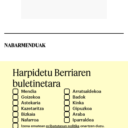
NABARMENDUAK
Harpidetu Berriaren
buletinetara
Mendia
Arratsaldekoa
Goizekoa
Badok
Astekaria
Kinka
Kazetaritza
Gipuzkoa
Bizkaia
Araba
Nafarroa
Iparraldea
Izena ematean
pribatutasun politika
onartzen duzu.