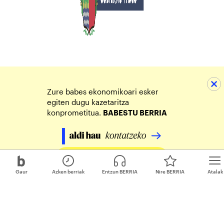
Zure babes ekonomikoari esker
egiten dugu kazetaritza
konprometitua.
BABESTU BERRIA
Egin zure ekarpena
Gaur
Azken berriak
Entzun BERRIA
Nire BERRIA
Atalak