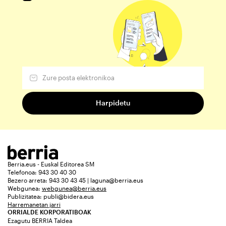
Berria.eus - Euskal Editorea SM
Telefonoa: 943 30 40 30
Bezero arreta: 943 30 43 45 | laguna@berria.eus
Webgunea:
webgunea@berria.eus
Publizitatea:
publi@bidera.eus
Harremanetan jarri
ORRIALDE KORPORATIBOAK
Ezagutu BERRIA Taldea