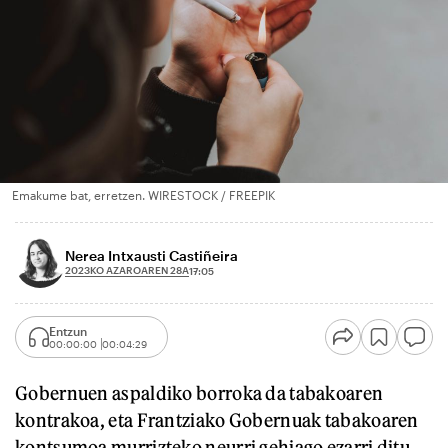
Emakume bat, erretzen. WIRESTOCK / FREEPIK
Nerea Intxausti Castiñeira
2023KO AZAROAREN 28A
17:05
Entzun
00:00:00
00:04:29
Gobernuen aspaldiko borroka da tabakoaren
kontrakoa, eta Frantziako Gobernuak tabakoaren
kontsumoa murrizteko neurri gehiago ezarri ditu.