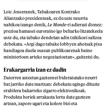
Loic Josseranek, Tabakoaren Kontrako
Aliantzako presidenteak, ez du uste neurria
nahikoa izango denik,
Le Monde
-ri adierazi dionez:
prezioa hamasei euroraino igo beharko litzatekeela
uste du, eta tabako dendetan adin txikikoei saltzea
debekatu. «Argi dago tabako lobbyen ahotsak pisu
handiagoa duela osasun publikoarenak baino
ministerioen arteko negoziazioetan», gaitzetsi du.
Erakargarria izan ez dadin
Datorren asteetan gazteenei bideratutako neurri
bat jarriko dute martxan: debekatu egingo dituzte
erabilera bakarreko zigarro elektronikoak.
Produktu horiek arrakasta lortu dute gazteen
artean, zapore ugari eta kolore bizi eta