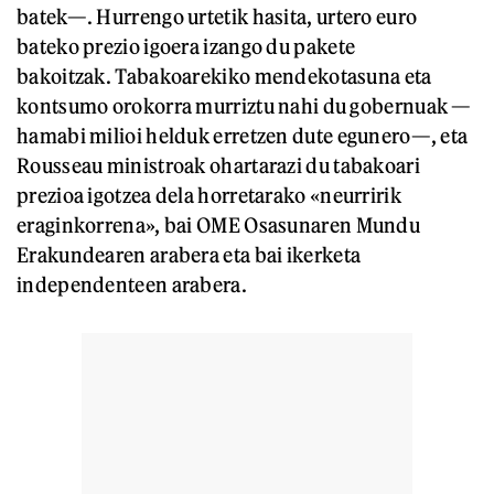
batek—. Hurrengo urtetik hasita, urtero euro
bateko prezio igoera izango du pakete
bakoitzak. Tabakoarekiko mendekotasuna eta
kontsumo orokorra murriztu nahi du gobernuak —
hamabi milioi helduk erretzen dute egunero—, eta
Rousseau ministroak ohartarazi du tabakoari
prezioa igotzea dela horretarako «neurririk
eraginkorrena», bai OME Osasunaren Mundu
Erakundearen arabera eta bai ikerketa
independenteen arabera.