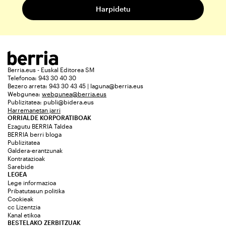
Berria.eus - Euskal Editorea SM
Telefonoa: 943 30 40 30
Bezero arreta: 943 30 43 45 | laguna@berria.eus
Webgunea:
webgunea@berria.eus
Publizitatea:
publi@bidera.eus
Harremanetan jarri
ORRIALDE KORPORATIBOAK
Ezagutu BERRIA Taldea
BERRIA berri bloga
Publizitatea
Galdera-erantzunak
Kontratazioak
Sarebide
LEGEA
Lege informazioa
Pribatutasun politika
Cookieak
cc Lizentzia
Kanal etikoa
BESTELAKO ZERBITZUAK