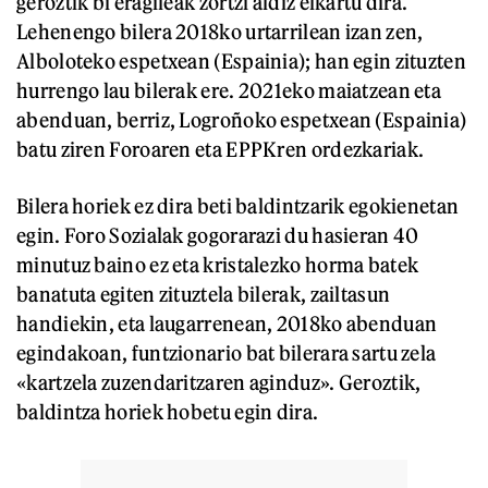
geroztik bi eragileak zortzi aldiz elkartu dira.
Lehenengo bilera 2018ko urtarrilean izan zen,
Alboloteko espetxean (Espainia); han egin zituzten
hurrengo lau bilerak ere. 2021eko maiatzean eta
abenduan, berriz, Logroñoko espetxean (Espainia)
batu ziren Foroaren eta EPPKren ordezkariak.
Bilera horiek ez dira beti baldintzarik egokienetan
egin. Foro Sozialak gogorarazi du hasieran 40
minutuz baino ez eta kristalezko horma batek
banatuta egiten zituztela bilerak, zailtasun
handiekin, eta laugarrenean, 2018ko abenduan
egindakoan, funtzionario bat bilerara sartu zela
«kartzela zuzendaritzaren aginduz». Geroztik,
baldintza horiek hobetu egin dira.