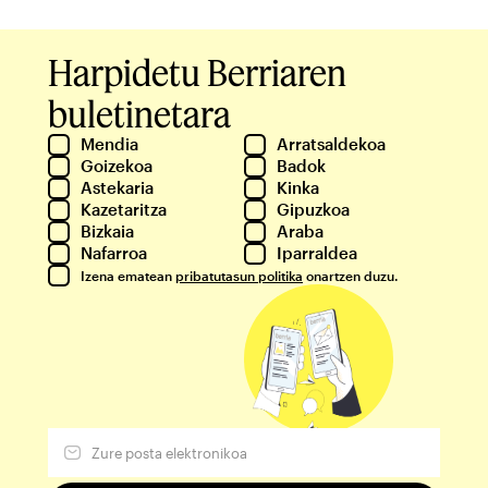
Harpidetu Berriaren
buletinetara
Mendia
Arratsaldekoa
Goizekoa
Badok
Astekaria
Kinka
Kazetaritza
Gipuzkoa
Bizkaia
Araba
Nafarroa
Iparraldea
Izena ematean
pribatutasun politika
onartzen duzu.