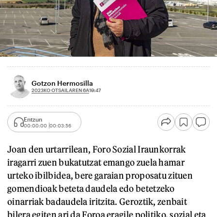
Gotzon Hermosilla
2023KO OTSAILAREN 6A
19:47
Entzun
00:00:00
00:03:56
Joan den urtarrilean, Foro Sozial Iraunkorrak
iragarri zuen bukatutzat emango zuela hamar
urteko ibilbidea, bere garaian proposatu zituen
gomendioak beteta daudela edo betetzeko
oinarriak badaudela iritzita. Geroztik, zenbait
bilera egiten ari da Foroa eragile politiko, sozial eta