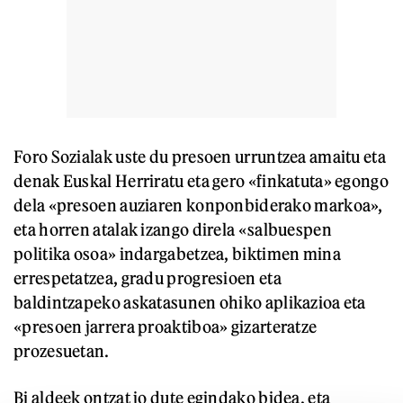
Foro Sozialak uste du presoen urruntzea amaitu eta
denak Euskal Herriratu eta gero «finkatuta» egongo
dela «presoen auziaren konponbiderako markoa»,
eta horren atalak izango direla «salbuespen
politika osoa» indargabetzea, biktimen mina
errespetatzea, gradu progresioen eta
baldintzapeko askatasunen ohiko aplikazioa eta
«presoen jarrera proaktiboa» gizarteratze
prozesuetan.
Bi aldeek ontzat jo dute egindako bidea, eta