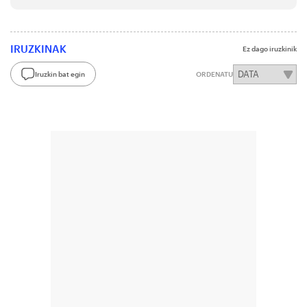
IRUZKINAK
Ez dago iruzkinik
Iruzkin bat egin
ORDENATU