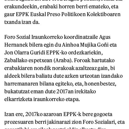
erakundeekin, erabaki horren berri emateko, eta
gaur EPPK Euskal Preso Politikoen Kolektiboaren
txanda izan da.
Foro Sozial Iraunkorreko koordinatzaile Agus
Hernanek bilera egin du Ainhoa Mujika Goñi eta
Jon Olarra Guridi EPPK-ko ordezkariekin,
Zaballako espetxean (Araba). Foroak hartutako
erabakiaren nondik norakoak azaltzeaz gain, bi
aldeek bilera baliatu dute azken urteotan izandako
harremanaren bilana egiteko, eta, honenbestez,
bukatutzat eman dute 2017an irekitako
elkarrizketa iraunkorreko etapa.
Izan ere, 2017ko azaroan EPPK-k bere gogoeta
prozesuaren berri jakinarazi zion Foro Sozialari, eta