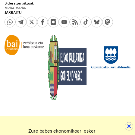
Bidera zerbitzuak
Midas Media
JARRAITU
Zure babes ekonomikoari esker