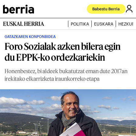
Babestu Berria
EUSKAL HERRIA
POLITIKA
EUSKARA
HEZKUN
GATAZKAREN KONPONBIDEA
Foro Sozialak azken bilera egin
du EPPK-ko ordezkariekin
Honenbestez, bi aldeek bukatutzat eman dute 2017an
irekitako elkarrizketa iraunkorreko etapa