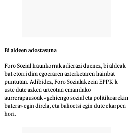
Bi aldeen adostasuna
Foro Sozial Iraunkorrak adierazi duenez, bi aldeak
bat etorri dira egoeraren azterketaren hainbat
puntutan. Adibidez, Foro Sozialak zein EPPK-k
uste dute azken urteotan emandako
aurrerapausoak «gehiengo sozial eta politikoarekin
batera» egin direla, eta balioetsi egin dute ekarpen
hori.