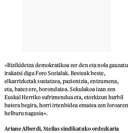
«Bizikidetza demokratikoa zer den eta nola gauzatu
irakatsi digu Foro Sozialak. Besteak beste,
elkarrizketak sustatzea, pazientzia, entzumena,
eta, batez ere, borondatea. Sekulakoa izan zen
Euskal Herriko sufrimendua eta, etorkizun hurbil
batera begira, horri irtenbidea ematea zen foroaren
helburu nagusia».
Ariane Alberdi, Steilas sindikatuko ordezkaria