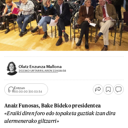
Olatz Enzunza Mallona
2023KO URTARRILAREN 22A
08:58
Entzun
00:00:00
00:03:54
Anaiz Funosas, Bake Bideko presidentea
«Eraiki diren foro edo topaketa guztiak izan dira
ulermenerako giltzarri»