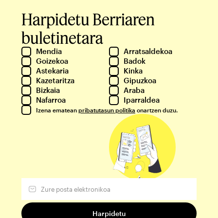
Harpidetu Berriaren
buletinetara
Mendia
Arratsaldekoa
Goizekoa
Badok
Astekaria
Kinka
Kazetaritza
Gipuzkoa
Bizkaia
Araba
Nafarroa
Iparraldea
Izena ematean
pribatutasun politika
onartzen duzu.