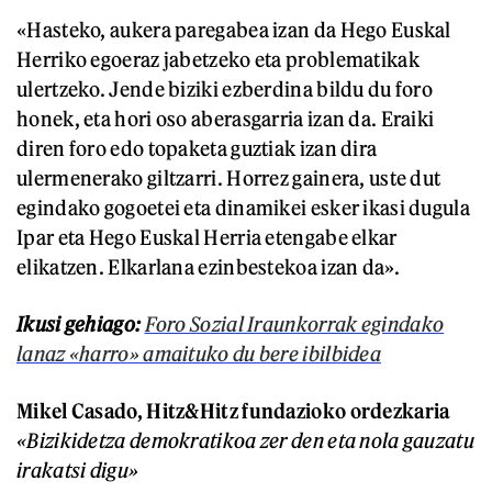
«Hasteko, aukera paregabea izan da Hego Euskal
Herriko egoeraz jabetzeko eta problematikak
ulertzeko. Jende biziki ezberdina bildu du foro
honek, eta hori oso aberasgarria izan da. Eraiki
diren foro edo topaketa guztiak izan dira
ulermenerako giltzarri. Horrez gainera, uste dut
egindako gogoetei eta dinamikei esker ikasi dugula
Ipar eta Hego Euskal Herria etengabe elkar
elikatzen. Elkarlana ezinbestekoa izan da».
Ikusi gehiago:
Foro Sozial Iraunkorrak egindako
lanaz «harro» amaituko du bere ibilbidea
Mikel Casado, Hitz&Hitz fundazioko ordezkaria
«Bizikidetza demokratikoa zer den eta nola gauzatu
irakatsi digu»