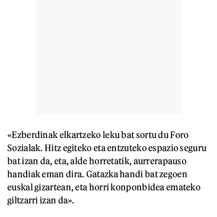
«Ezberdinak elkartzeko leku bat sortu du Foro
Sozialak. Hitz egiteko eta entzuteko espazio seguru
bat izan da, eta, alde horretatik, aurrerapauso
handiak eman dira. Gatazka handi bat zegoen
euskal gizartean, eta horri konponbidea emateko
giltzarri izan da».