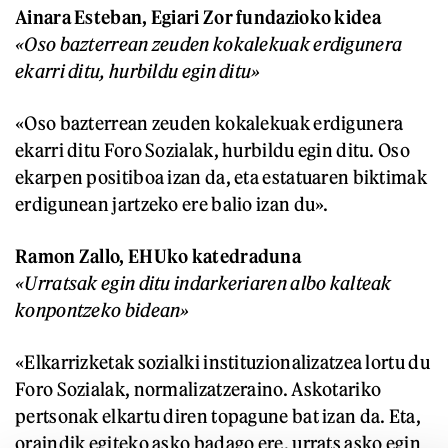
Ainara Esteban, Egiari Zor fundazioko kidea
«Oso bazterrean zeuden kokalekuak erdigunera
ekarri ditu, hurbildu egin ditu»
«Oso bazterrean zeuden kokalekuak erdigunera
ekarri ditu Foro Sozialak, hurbildu egin ditu. Oso
ekarpen positiboa izan da, eta estatuaren biktimak
erdigunean jartzeko ere balio izan du».
Ramon Zallo, EHUko katedraduna
«Urratsak egin ditu indarkeriaren albo kalteak
konpontzeko bidean»
«Elkarrizketak sozialki instituzionalizatzea lortu du
Foro Sozialak, normalizatzeraino. Askotariko
pertsonak elkartu diren topagune bat izan da. Eta,
oraindik egiteko asko badago ere, urrats asko egin