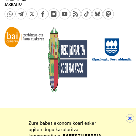
JARRAITU
Zure babes ekonomikoari esker
egiten dugu kazetaritza
konprometitua.
BABESTU BERRIA