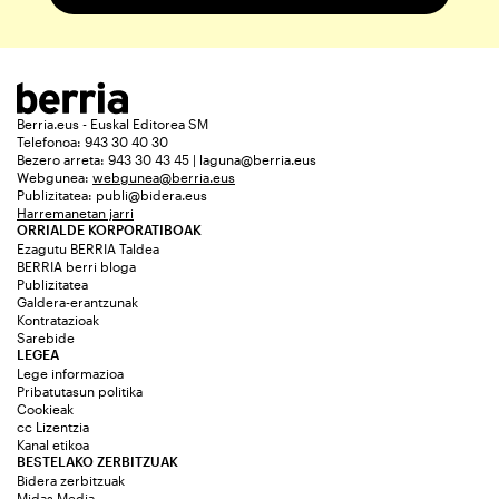
Berria.eus - Euskal Editorea SM
Telefonoa: 943 30 40 30
Bezero arreta: 943 30 43 45 | laguna@berria.eus
Webgunea:
webgunea@berria.eus
Publizitatea:
publi@bidera.eus
Harremanetan jarri
ORRIALDE KORPORATIBOAK
Ezagutu BERRIA Taldea
BERRIA berri bloga
Publizitatea
Galdera-erantzunak
Kontratazioak
Sarebide
LEGEA
Lege informazioa
Pribatutasun politika
Cookieak
cc Lizentzia
Kanal etikoa
BESTELAKO ZERBITZUAK
Bidera zerbitzuak
Midas Media