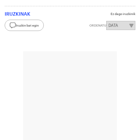
IRUZKINAK
Ez dago iruzkinik
Iruzkin bat egin
ORDENATU