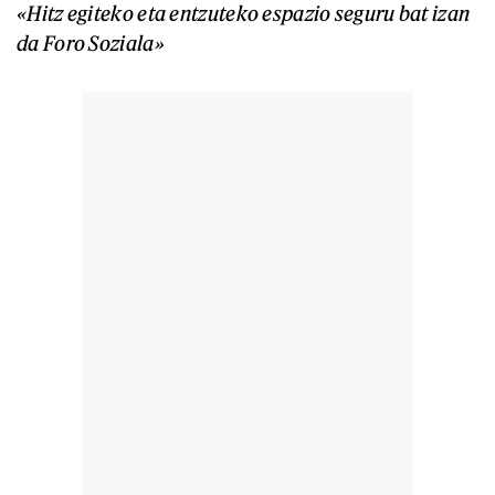
«Hitz egiteko eta entzuteko espazio seguru bat izan
da Foro Soziala»