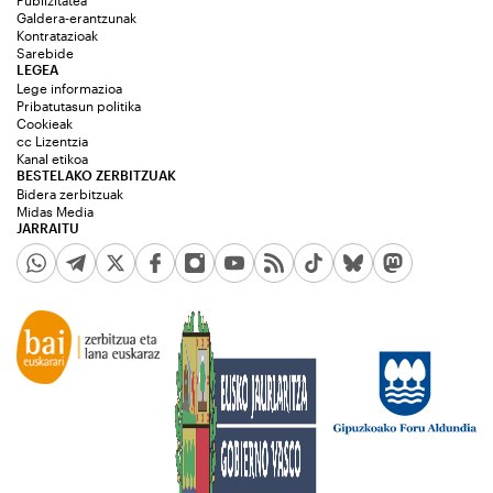
Galdera-erantzunak
Kontratazioak
Sarebide
LEGEA
Lege informazioa
Pribatutasun politika
Cookieak
cc Lizentzia
Kanal etikoa
BESTELAKO ZERBITZUAK
Bidera zerbitzuak
Midas Media
JARRAITU