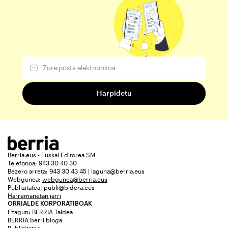
Berria.eus - Euskal Editorea SM
Telefonoa: 943 30 40 30
Bezero arreta: 943 30 43 45 | laguna@berria.eus
Webgunea:
webgunea@berria.eus
Publizitatea:
publi@bidera.eus
Harremanetan jarri
ORRIALDE KORPORATIBOAK
Ezagutu BERRIA Taldea
BERRIA berri bloga
Publizitatea