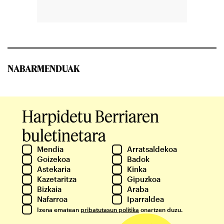
NABARMENDUAK
Harpidetu Berriaren
buletinetara
Mendia
Arratsaldekoa
Goizekoa
Badok
Astekaria
Kinka
Kazetaritza
Gipuzkoa
Bizkaia
Araba
Nafarroa
Iparraldea
Izena ematean
pribatutasun politika
onartzen duzu.