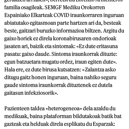
familia osagileak. SEMGF Mediku Orokorren
Espainiako Elkarteak COVID iraunkorraren inguruan
abiatutako egitasmoan parte hartzen ari da, besteak
beste, gaitzari buruzko informazioa biltzen. Argitu du
gaixo horiek ez direla koronabirusaren ondorioak
jasaten ari, baizik eta sintomak: «Ez dute eritasuna
pasatu: gaixo daude. Sintoma iraunkorrak dituzte:
egun batzuetara mugatu ordez, iraun egiten dute».
Hala ere, ez dute birusa kutsatzen: «Zalantza asko
ditugu gaitz honen inguruan, baina nahiko seguru
gaude sintoma iraunkorrak dituztenek ez dutela
gaitasun infekziosorik».
Pazienteen taldea «heterogeneoa» dela azaldu du
medikuak, baina plataforman bildutakoak batik bat
gazteak eta helduak direla esplikatu du Esparzak: