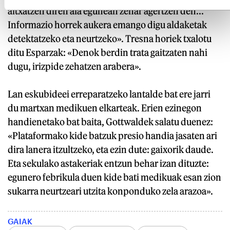
altxatzen diren ala egunean zehar agertzen den...
Informazio horrek aukera emango digu aldaketak
detektatzeko eta neurtzeko». Tresna horiek txalotu
ditu Esparzak: «Denok berdin trata gaitzaten nahi
dugu, irizpide zehatzen arabera».
Lan eskubideei erreparatzeko lantalde bat ere jarri
du martxan medikuen elkarteak. Erien ezinegon
handienetako bat baita, Gottwaldek salatu duenez:
«Plataformako kide batzuk presio handia jasaten ari
dira lanera itzultzeko, eta ezin dute: gaixorik daude.
Eta sekulako astakeriak entzun behar izan dituzte:
egunero febrikula duen kide bati medikuak esan zion
sukarra neurtzeari utzita konponduko zela arazoa».
GAIAK