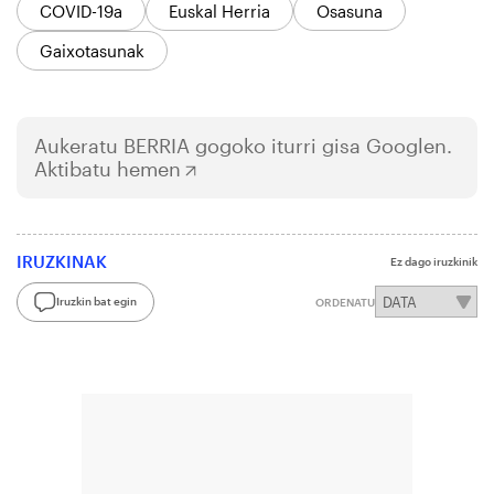
COVID-19a
Euskal Herria
Osasuna
Gaixotasunak
Aukeratu
BERRIA
gogoko iturri gisa Googlen.
Aktibatu hemen
IRUZKINAK
Ez dago iruzkinik
Iruzkin bat egin
ORDENATU