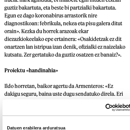
guztiz bakartuta, eta beste bi partzialki bakartuta.
Egun ez dago koronabirus arrastorik nire
diagnostikoan: febrikula, nekea eta pisu galera ditut
orain». Kezka du horrek arazoak ekar
diezazkiokeelako epe ertainera: «Osakidetzak ez dit
onartzen lan istripua izan denik, ofizialki ez naizelako
kutsatu. Zer gertatuko da guztiz osatzen ez banaiz?».
Proiektu «handinahia»
Ildo horretan, baikor agertu da Armenteros: «Ez
dakigu seguru, baina uste dugu sendatuko direla. Eri
batzuengan ikusten ari gara sintoma kopurua eta
intentsitatea jaisten ari dela». Halere, osagileak
aitortu du pazienteak «umezurtz» egon direla sarri,
«mediku batetik bestera saltoka». Hori errotik
Datuen erabilera arduratsua