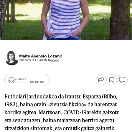
Maite Asensio Lozano
2020KO IRAILAREN 11
00:00
Entzun
00:00:00
00:00:00
Futbolari jardundakoa da Irantzu Esparza (Bilbo,
1983), baina orain «zientzia fikzioa» da harentzat
korrika egitea. Martxoan, COVID-19arekin gaixotu
eta sendatu zen, baina maiatzean berriro agertu
zitzaizkion sintomak, eta ordutik gaitza gainetik