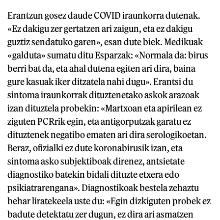
Erantzun gosez daude COVID iraunkorra dutenak.
«Ez dakigu zer gertatzen ari zaigun, eta ez dakigu
guztiz sendatuko garen», esan dute biek. Medikuak
«galduta» sumatu ditu Esparzak: «Normala da: birus
berri bat da, eta ahal dutena egiten ari dira, baina
gure kasuak iker ditzatela nahi dugu». Erantsi du
sintoma iraunkorrak dituztenetako askok arazoak
izan dituztela probekin: «Martxoan eta apirilean ez
ziguten PCRrik egin, eta antigorputzak garatu ez
dituztenek negatibo ematen ari dira serologikoetan.
Beraz, ofizialki ez dute koronabirusik izan, eta
sintoma asko subjektiboak direnez, antsietate
diagnostiko batekin bidali dituzte etxera edo
psikiatrarengana». Diagnostikoak bestela zehaztu
behar liratekeela uste du: «Egin dizkiguten probek ez
badute detektatu zer dugun, ez dira ari asmatzen