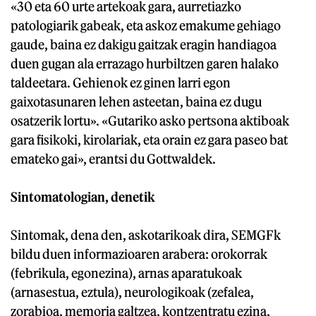
«30 eta 60 urte artekoak gara, aurretiazko
patologiarik gabeak, eta askoz emakume gehiago
gaude, baina ez dakigu gaitzak eragin handiagoa
duen gugan ala errazago hurbiltzen garen halako
taldeetara. Gehienok ez ginen larri egon
gaixotasunaren lehen asteetan, baina ez dugu
osatzerik lortu». «Gutariko asko pertsona aktiboak
gara fisikoki, kirolariak, eta orain ez gara paseo bat
emateko gai», erantsi du Gottwaldek.
Sintomatologian, denetik
Sintomak, dena den, askotarikoak dira, SEMGFk
bildu duen informazioaren arabera: orokorrak
(febrikula, egonezina), arnas aparatukoak
(arnasestua, eztula), neurologikoak (zefalea,
zorabioa, memoria galtzea, kontzentratu ezina,