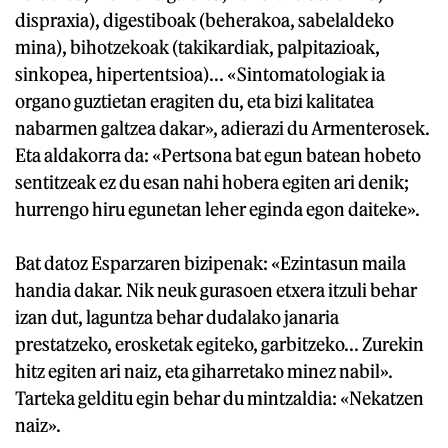
dispraxia), digestiboak (beherakoa, sabelaldeko
mina), bihotzekoak (takikardiak, palpitazioak,
sinkopea, hipertentsioa)... «Sintomatologiak ia
organo guztietan eragiten du, eta bizi kalitatea
nabarmen galtzea dakar», adierazi du Armenterosek.
Eta aldakorra da: «Pertsona bat egun batean hobeto
sentitzeak ez du esan nahi hobera egiten ari denik;
hurrengo hiru egunetan leher eginda egon daiteke».
Bat datoz Esparzaren bizipenak: «Ezintasun maila
handia dakar. Nik neuk gurasoen etxera itzuli behar
izan dut, laguntza behar dudalako janaria
prestatzeko, erosketak egiteko, garbitzeko... Zurekin
hitz egiten ari naiz, eta giharretako minez nabil».
Tarteka gelditu egin behar du mintzaldia: «Nekatzen
naiz».