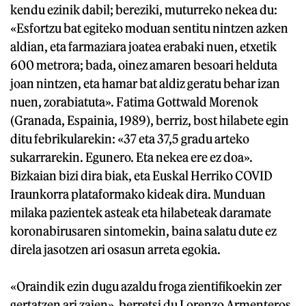
kendu ezinik dabil; bereziki, muturreko nekea du:
«Esfortzu bat egiteko moduan sentitu nintzen azken
aldian, eta farmaziara joatea erabaki nuen, etxetik
600 metrora; bada, oinez amaren besoari helduta
joan nintzen, eta hamar bat aldiz geratu behar izan
nuen, zorabiatuta». Fatima Gottwald Morenok
(Granada, Espainia, 1989), berriz, bost hilabete egin
ditu febrikularekin: «37 eta 37,5 gradu arteko
sukarrarekin. Egunero. Eta nekea ere ez doa».
Bizkaian bizi dira biak, eta Euskal Herriko COVID
Iraunkorra plataformako kideak dira. Munduan
milaka pazientek asteak eta hilabeteak daramate
koronabirusaren sintomekin, baina salatu dute ez
direla jasotzen ari osasun arreta egokia.
«Oraindik ezin dugu azaldu froga zientifikoekin zer
gertatzen ari zaien», berretsi du Lorenzo Armenteros