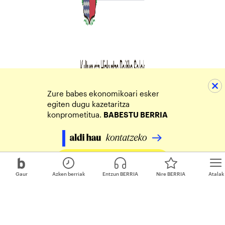
Zure babes ekonomikoari esker
egiten dugu kazetaritza
konprometitua.
BABESTU BERRIA
Egin zure ekarpena
Gaur
Azken berriak
Entzun BERRIA
Nire BERRIA
Atalak