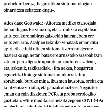
probekin; beraz, diagnostikoa sintomatologian
oinarritzea eskatzen dugu».
Ados dago Gottwald: «Aitortza mediko eta soziala
behar dugu». Erizaina da, eta Urdulizko ospitalean
aritu zen koronabirus gaixoekin lanean, bera ere
eritu zen arte. Azalpen tekniko zehatzak eman ditu
apiriletik eduki dituen sintomak zerrendatzean:
hasierako egunetan batez ere arnasteko arazoak izan
zituen, gero digestio aparatuan, ondoren azalean,
eta, azkenik, takikardiak. «Eta nekea, bosgarren
egunetik. Oraingo sintoma iraunkorrak dira
zorabioak, buruko mina, ikusmen lausotua, oreka eta
kontzentrazio falta, eta gauzak ahaztea». Negatibo
eman du egin dizkioten PCR eta proba serologiko
guztietan. «Nire medikua sinetsita zegoen COVID-19a
nuela: hark aginduta, bi hilabete egin nituen etxean