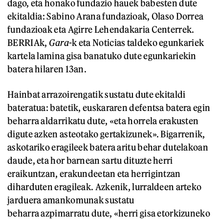
dago, eta honako fundazio hauek babesten dute
ekitaldia: Sabino Arana fundazioak, Olaso Dorrea
fundazioak eta Agirre Lehendakaria Centerrek.
BERRIAk,
Gara
-k eta Noticias taldeko egunkariek
kartela lamina gisa banatuko dute egunkariekin
batera hilaren 13an.
Hainbat arrazoirengatik sustatu dute ekitaldi
bateratua: batetik, euskararen defentsa batera egin
beharra aldarrikatu dute, «eta horrela erakusten
digute azken asteotako gertakizunek». Bigarrenik,
askotariko eragileek batera aritu behar dutelakoan
daude, eta hor barnean sartu dituzte herri
eraikuntzan, erakundeetan eta herrigintzan
diharduten eragileak. Azkenik, lurraldeen arteko
jarduera amankomunak sustatu
beharra azpimarratu dute, «herri gisa etorkizuneko