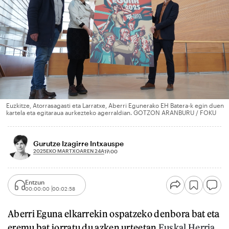
Euzkitze, Atorrasagasti eta Larratxe, Aberri Egunerako EH Batera-k egin duen
kartela eta egitaraua aurkezteko agerraldian. GOTZON ARANBURU / FOKU
Gurutze Izagirre Intxauspe
2025EKO MARTXOAREN 24A
17:00
Entzun
00:00:00
00:02:58
Aberri Eguna elkarrekin ospatzeko denbora bat eta
eremu bat jorratu du azken urteetan
Euskal Herria