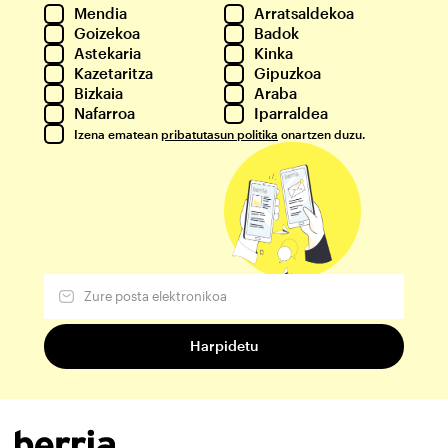
Mendia
Arratsaldekoa
Goizekoa
Badok
Astekaria
Kinka
Kazetaritza
Gipuzkoa
Bizkaia
Araba
Nafarroa
Iparraldea
Izena ematean
pribatutasun politika
onartzen duzu.