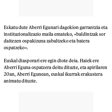
Eskatu dute Aberri Egunari dagokion garrantzia eta
instituzionalizazio maila emateko, «baldintzak sor
daitezen ospakizuna zabaltzeko eta batera
ospatzeko».
Euskal diasporari ere egin diote deia. Haiek ere
Aberri Eguna ospatzera deitu dituzte, eta apirilaren
20an, Aberri Egunean, euskal ikurrak erakustera
animatu dituzte.