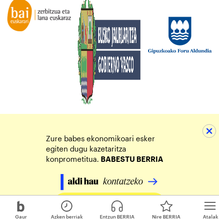
Zure babes ekonomikoari esker
egiten dugu kazetaritza
konprometitua.
BABESTU BERRIA
Egin zure ekarpena
Gaur
Azken berriak
Entzun BERRIA
Nire BERRIA
Atalak