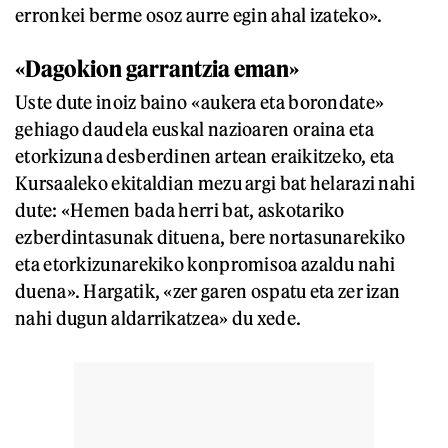
erronkei berme osoz aurre egin ahal izateko».
«Dagokion garrantzia eman»
Uste dute inoiz baino «aukera eta borondate»
gehiago daudela euskal nazioaren oraina eta
etorkizuna desberdinen artean eraikitzeko, eta
Kursaaleko ekitaldian mezu argi bat helarazi nahi
dute: «Hemen bada herri bat, askotariko
ezberdintasunak dituena, bere nortasunarekiko
eta etorkizunarekiko konpromisoa azaldu nahi
duena». Hargatik, «zer garen ospatu eta zer izan
nahi dugun aldarrikatzea» du xede.