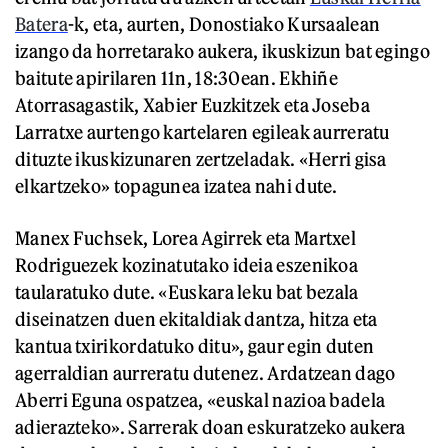
Batera
-k, eta, aurten, Donostiako Kursaalean
izango da horretarako aukera, ikuskizun bat egingo
baitute apirilaren 11n, 18:30ean. Ekhiñe
Atorrasagastik, Xabier Euzkitzek eta Joseba
Larratxe aurtengo kartelaren egileak aurreratu
dituzte ikuskizunaren zertzeladak. «Herri gisa
elkartzeko» topagunea izatea nahi dute.
Manex Fuchsek, Lorea Agirrek eta Martxel
Rodriguezek kozinatutako ideia eszenikoa
taularatuko dute. «Euskara leku bat bezala
diseinatzen duen ekitaldiak dantza, hitza eta
kantua txirikordatuko ditu», gaur egin duten
agerraldian aurreratu dutenez. Ardatzean dago
Aberri Eguna ospatzea, «euskal nazioa badela
adierazteko». Sarrerak doan eskuratzeko aukera