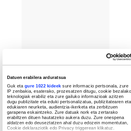
Datuen erabilera arduratsua
Guk eta
gure 1022 kideek
sure informacio pertsonala, zure
IP zenbakia, esaterako, prozesatzen ditugu, cookie bezalak
teknologiak erabiliz eta zure gailuko informazioak azitzen
dugu publizitate eta eduki pertsonalizatua, publizitatearen eta
edukiaren neurketa, audientzia-ikerketa eta zerbitzuen
garapena eskaintzeko. Zure datuak nork eta zertarako
erabiltzen dituen hautatzeko aukera duzu. Zure onespena
aldatzen edo deuseztatzen ahal duzu edozein momentutan,
Cookie deklaraziotik edo Privacy triggerean klikatuz.