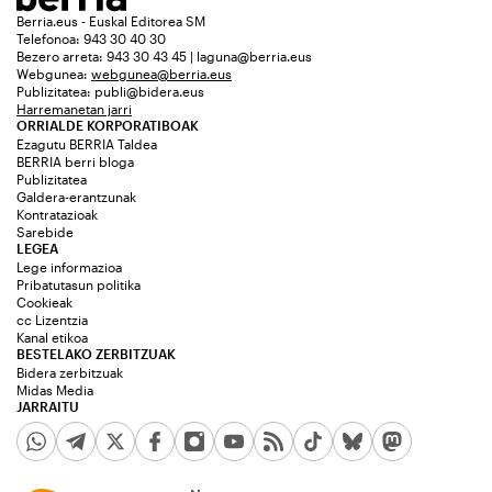
Berria.eus - Euskal Editorea SM
Telefonoa: 943 30 40 30
Bezero arreta: 943 30 43 45 | laguna@berria.eus
Webgunea:
webgunea@berria.eus
Publizitatea:
publi@bidera.eus
Harremanetan jarri
ORRIALDE KORPORATIBOAK
Ezagutu BERRIA Taldea
BERRIA berri bloga
Publizitatea
Galdera-erantzunak
Kontratazioak
Sarebide
LEGEA
Lege informazioa
Pribatutasun politika
Cookieak
cc Lizentzia
Kanal etikoa
BESTELAKO ZERBITZUAK
Bidera zerbitzuak
Midas Media
JARRAITU