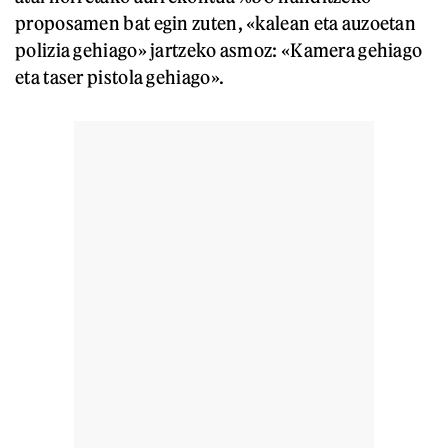
proposamen bat egin zuten, «kalean eta auzoetan
polizia gehiago» jartzeko asmoz: «Kamera gehiago
eta taser pistola gehiago».