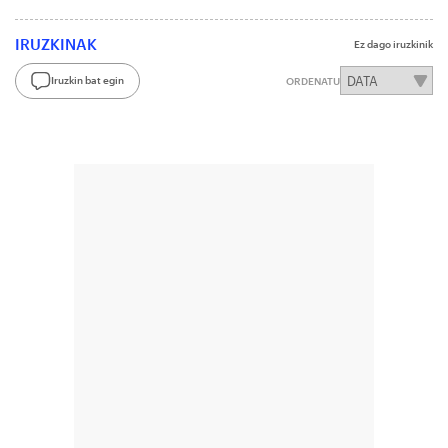
IRUZKINAK
Ez dago iruzkinik
Iruzkin bat egin
ORDENATU