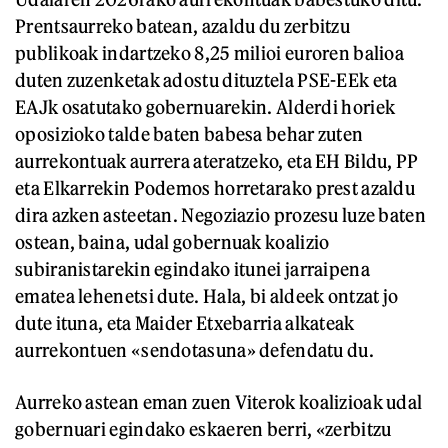
Prentsaurreko batean, azaldu du zerbitzu
publikoak indartzeko 8,25 milioi euroren balioa
duten zuzenketak adostu dituztela PSE-EEk eta
EAJk osatutako gobernuarekin. Alderdi horiek
oposizioko talde baten babesa behar zuten
aurrekontuak aurrera ateratzeko, eta EH Bildu, PP
eta Elkarrekin Podemos horretarako prest azaldu
dira azken asteetan. Negoziazio prozesu luze baten
ostean, baina, udal gobernuak koalizio
subiranistarekin egindako itunei jarraipena
ematea lehenetsi dute. Hala, bi aldeek ontzat jo
dute ituna, eta Maider Etxebarria alkateak
aurrekontuen «sendotasuna» defendatu du.
Aurreko astean eman zuen Viterok koalizioak udal
gobernuari egindako eskaeren berri, «zerbitzu