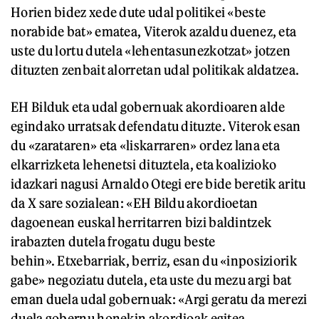
Horien bidez xede dute udal politikei «beste
norabide bat» ematea, Viterok azaldu duenez, eta
uste du lortu dutela «lehentasunezkotzat» jotzen
dituzten zenbait alorretan udal politikak aldatzea.
EH Bilduk eta udal gobernuak akordioaren alde
egindako urratsak defendatu dituzte. Viterok esan
du «zarataren» eta «liskarraren» ordez lana eta
elkarrizketa lehenetsi dituztela, eta koalizioko
idazkari nagusi Arnaldo Otegi ere bide beretik aritu
da X sare sozialean: «EH Bildu akordioetan
dagoenean euskal herritarren bizi baldintzek
irabazten dutela frogatu dugu beste
behin». Etxebarriak, berriz, esan du «inposiziorik
gabe» negoziatu dutela, eta uste du mezu argi bat
eman duela udal gobernuak: «Argi geratu da merezi
duela gobernu honekin akordioak egitea,