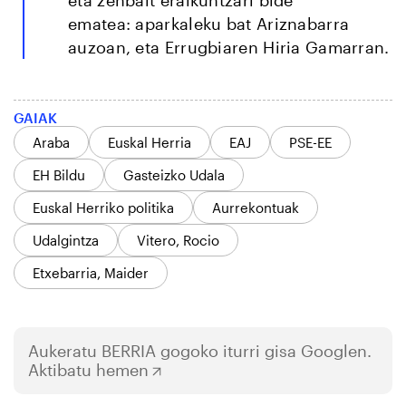
ematea: aparkaleku bat Ariznabarra
auzoan, eta Errugbiaren Hiria Gamarran.
GAIAK
Araba
Euskal Herria
EAJ
PSE-EE
EH Bildu
Gasteizko Udala
Euskal Herriko politika
Aurrekontuak
Udalgintza
Vitero, Rocio
Etxebarria, Maider
Aukeratu
BERRIA
gogoko iturri gisa Googlen.
Aktibatu hemen