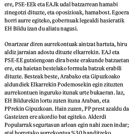
ere, PSE-EEk eta EAJk udal batzarrean hamabi
zinegotzi dituzte, eta oposizioak, hamabost. Egoera
horri aurre egiteko, gobernuak legealdi hasieratik
EH Bildu izan du aliatu nagusi.
Onartzear diren aurrekontuak aintzat hartuta, hiru
aldiz jarraian adostu dituzte elkarrekin. EAJ eta
PSE-EE gutxiengoan dira beste erakunde batzuetan
ere, eta haietan bestelako formula batzuk erabili
dituzte. Besteak beste, Arabako eta Gipuzkoako
aldundiek Elkarrekin Podemosekin egin zituzten
aurrekontuen inguruko itunak urte bukaeran. Iaz,
EH Bildurekin lortu zuten ituna Araban, eta
PPrekin Gipuzkoan. Hain zuzen, PP prest azaldu da
Gasteizen ere akordio bat egiteko. Alderdi
Popularrak segurtasun arloan egin nahi zuen indar;
atal horretako aurrekontua %30 handitzeko