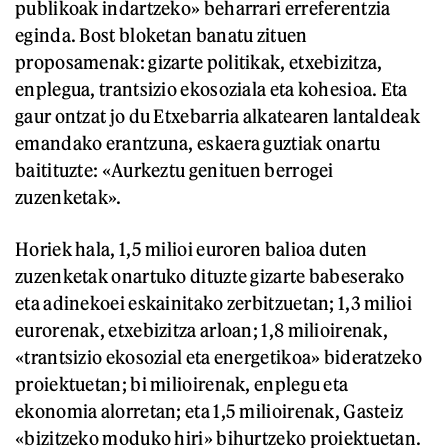
publikoak indartzeko» beharrari erreferentzia
eginda. Bost bloketan banatu zituen
proposamenak: gizarte politikak, etxebizitza,
enplegua, trantsizio ekosoziala eta kohesioa. Eta
gaur ontzat jo du Etxebarria alkatearen lantaldeak
emandako erantzuna, eskaera guztiak onartu
baitituzte: «Aurkeztu genituen berrogei
zuzenketak».
Horiek hala, 1,5 milioi euroren balioa duten
zuzenketak onartuko dituzte gizarte babeserako
eta adinekoei eskainitako zerbitzuetan; 1,3 milioi
eurorenak, etxebizitza arloan; 1,8 milioirenak,
«trantsizio ekosozial eta energetikoa» bideratzeko
proiektuetan; bi milioirenak, enplegu eta
ekonomia alorretan; eta 1,5 milioirenak, Gasteiz
«bizitzeko moduko hiri» bihurtzeko proiektuetan.