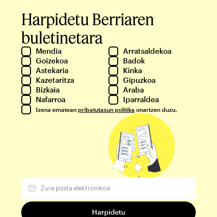
Harpidetu Berriaren
buletinetara
Mendia
Arratsaldekoa
Goizekoa
Badok
Astekaria
Kinka
Kazetaritza
Gipuzkoa
Bizkaia
Araba
Nafarroa
Iparraldea
Izena ematean
pribatutasun politika
onartzen duzu.