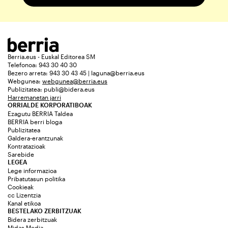
Berria.eus - Euskal Editorea SM
Telefonoa: 943 30 40 30
Bezero arreta: 943 30 43 45 | laguna@berria.eus
Webgunea:
webgunea@berria.eus
Publizitatea:
publi@bidera.eus
Harremanetan jarri
ORRIALDE KORPORATIBOAK
Ezagutu BERRIA Taldea
BERRIA berri bloga
Publizitatea
Galdera-erantzunak
Kontratazioak
Sarebide
LEGEA
Lege informazioa
Pribatutasun politika
Cookieak
cc Lizentzia
Kanal etikoa
BESTELAKO ZERBITZUAK
Bidera zerbitzuak
Midas Media