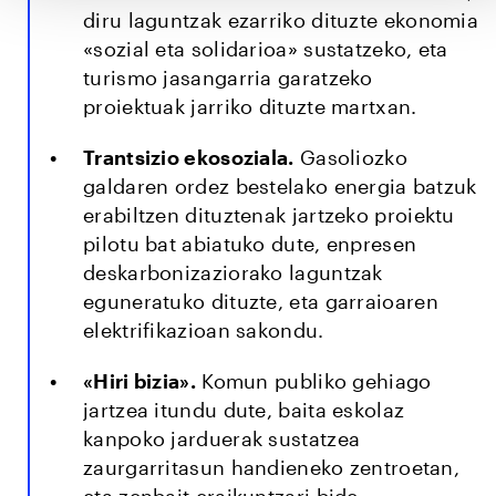
diru laguntzak ezarriko dituzte ekonomia
«sozial eta solidarioa» sustatzeko, eta
turismo jasangarria garatzeko
proiektuak jarriko dituzte martxan.
Trantsizio ekosoziala.
Gasoliozko
galdaren ordez bestelako energia batzuk
erabiltzen dituztenak jartzeko proiektu
pilotu bat abiatuko dute, enpresen
deskarbonizaziorako laguntzak
eguneratuko dituzte, eta garraioaren
elektrifikazioan sakondu.
«Hiri bizia».
Komun publiko gehiago
jartzea itundu dute, baita eskolaz
kanpoko jarduerak sustatzea
zaurgarritasun handieneko zentroetan,
eta zenbait eraikuntzari bide