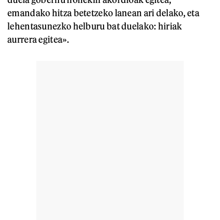
emandako hitza betetzeko lanean ari delako, eta
lehentasunezko helburu bat duelako: hiriak
aurrera egitea».