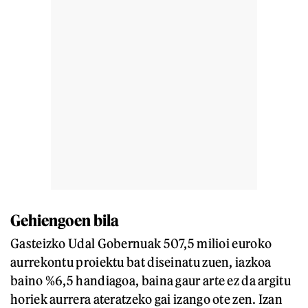
Gehiengoen bila
Gasteizko Udal Gobernuak 507,5 milioi euroko
aurrekontu proiektu bat diseinatu zuen, iazkoa
baino %6,5 handiagoa, baina gaur arte ez da argitu
horiek aurrera ateratzeko gai izango ote zen. Izan