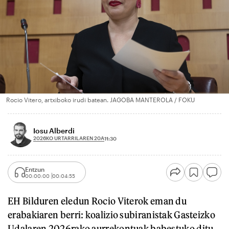
Rocio Vitero, artxiboko irudi batean. JAGOBA MANTEROLA / FOKU
Iosu Alberdi
2026KO URTARRILAREN 20A
11:30
Entzun
00:00:00
00:04:55
EH Bilduren eledun Rocio Viterok eman du
erabakiaren berri: koalizio subiranistak Gasteizko
Udalaren 2026rako aurrekontuak babestuko ditu.