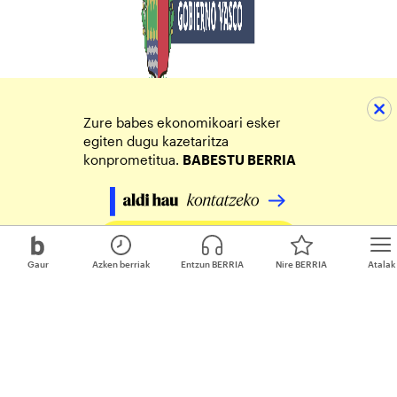
Zure babes ekonomikoari esker
egiten dugu kazetaritza
konprometitua.
BABESTU BERRIA
Egin zure ekarpena
Gaur
Azken berriak
Entzun BERRIA
Nire BERRIA
Atalak