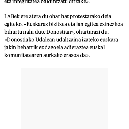
eta integritatea baldintzatu ditzake».
LABek ere atera du ohar bat protestarako deia
egiteko. «Euskaraz bizitzea eta lan egitea ezinezkoa
bihurtu nahi dute Donostian», ohartarazi du.
«Donostiako Udalean udaltzaina izateko euskara
jakin beharrik ez dagoela adieraztea euskal
komunitatearen aurkako erasoa da».