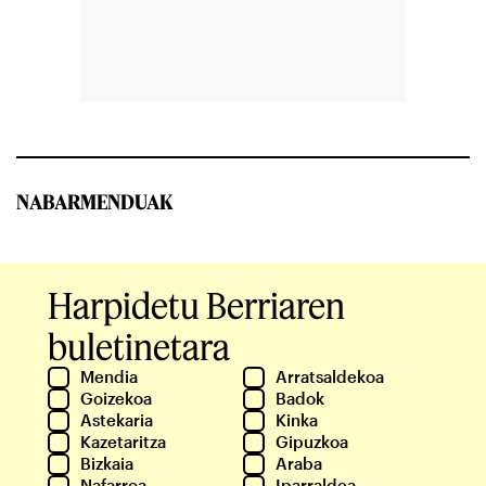
NABARMENDUAK
Harpidetu Berriaren
buletinetara
Mendia
Arratsaldekoa
Goizekoa
Badok
Astekaria
Kinka
Kazetaritza
Gipuzkoa
Bizkaia
Araba
Nafarroa
Iparraldea