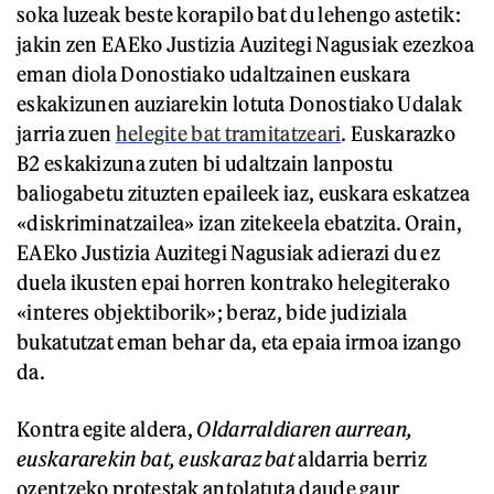
soka luzeak beste korapilo bat du lehengo astetik:
jakin zen EAEko Justizia Auzitegi Nagusiak ezezkoa
eman diola Donostiako udaltzainen euskara
eskakizunen auziarekin lotuta Donostiako Udalak
jarria zuen
helegite bat tramitatzeari
. Euskarazko
B2 eskakizuna zuten bi udaltzain lanpostu
baliogabetu zituzten epaileek iaz, euskara eskatzea
«diskriminatzailea» izan zitekeela ebatzita. Orain,
EAEko Justizia Auzitegi Nagusiak adierazi du ez
duela ikusten epai horren kontrako helegiterako
«interes objektiborik»; beraz, bide judiziala
bukatutzat eman behar da, eta epaia irmoa izango
da.
Kontra egite aldera,
Oldarraldiaren aurrean,
euskararekin bat, euskaraz bat
aldarria berriz
ozentzeko protestak antolatuta daude gaur