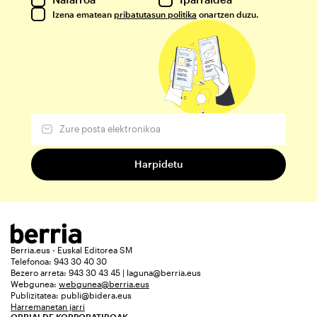
Izena ematean
pribatutasun politika
onartzen duzu.
Berria.eus - Euskal Editorea SM
Telefonoa: 943 30 40 30
Bezero arreta: 943 30 43 45 | laguna@berria.eus
Webgunea:
webgunea@berria.eus
Publizitatea:
publi@bidera.eus
Harremanetan jarri
ORRIALDE KORPORATIBOAK