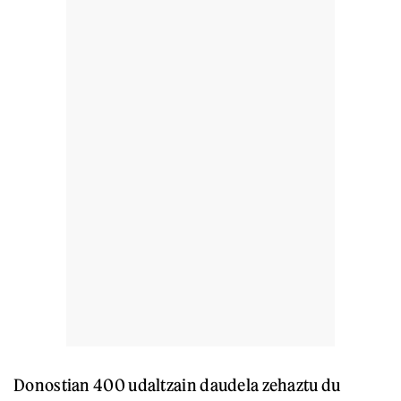
Donostian 400 udaltzain daudela zehaztu du