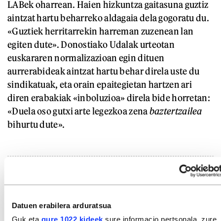
LABek oharrean. Haien hizkuntza gaitasuna guztiz
aintzat hartu beharreko aldagaia dela gogoratu du.
«Guztiek herritarrekin harreman zuzenean lan
egiten dute». Donostiako Udalak urteotan
euskararen normalizazioan egin dituen
aurrerabideak aintzat hartu behar direla uste du
sindikatuak, eta orain epaitegietan hartzen ari
diren erabakiak «inboluzioa» direla bide horretan:
«Duela oso gutxi arte legezkoa zena
baztertzailea
bihurtu dute».
GAIAK
Euskara eta hizkuntzak
Euskara
Euskara - auzibideak
Mobilizazioak (euskara)
Datuen erabilera arduratsua
Euskara administrazio publikoan
Guk eta
gure 1022 kideek
sure informacio pertsonala, zure