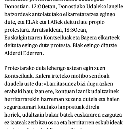
Donostian. 12:00etan, Donostiako Udaleko langile
batzordeak antolatutako elkarretaratzea egingo
dute, eta ELAk eta LABek deitu dute propio
protestara. Arratsaldean, 18:30ean,
Euskalgintzaren Kontseiluak eta Bagera elkarteek
deituta egingo dute protesta. Biak egingo dituzte
Alderdi Ederren.
Protestarako deia lehengo astean egin zuen
Kontseiluak. Kalera irteteko motibo sendoak
daudela uste du: «Larritasunez bizi dugu azken
erabaki hau; izan ere, kontuan izanik udaltzainek
herritarrarekin harreman zuzena dutela eta haien
segurtasunari lotutako lanpostuak direla
horiek, udaltzain bakar batek euskararen ezagutza
ez izateak zerbitzu osoa eta herritarren eskubideak