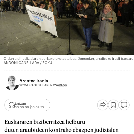
Oldarraldi judizialaren aurkako protesta bat, Donostian, artxiboko irudi batean.
ANDONI CANELLADA / FOKU
Arantxa Iraola
2025EKO OTSAILAREN 12A
05:00
Entzun
00:00:00
00:02:55
Euskararen biziberritzea helburu
duten araubideen kontrako ebazpen judizialen