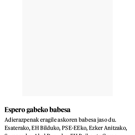
Espero gabeko babesa
Adierazpenak eragile askoren babesa jaso du.
Esaterako, EH Bilduko, PSE-EEko, Ezker Anitzako,