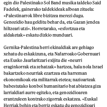
egin dio Palestinako Sol Band musika taldeko Said
Fadelek, gainerako taldekideak alboan zituela:
«Palestinarrok libre bizitzea merezi dugu.
Genozidio hau gelditu behar da, eta Gazan jendea
hiltzeari utzi». Horretarako, «esfortzua eta
aldaketak» eskatu dizkio munduari.
Gernika-Palestina herri ekinaldiak are gehiago
xehatu du eskakizuna, eta Nafarroako Gobernuari
eta Eusko Jaurlaritzari exijitu die «neurri
eraginkorrak eta zehatzak» hartzea, hala nola Israel
bakartzeko neurriak ezartzea eta harreman
ekonomikoak eta militarrak etetea; nazioarteak
babestutako konboi humanitario bat abiatzea giza
larrialdiari aurre egiteko, eta genozidioaren
erantzuleen kontrako zigorrak eskatzea. «Euskal
Herriak behin eta berriz eskatu du genozidioari