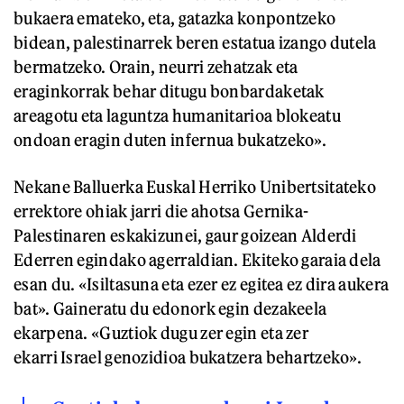
bukaera emateko, eta, gatazka konpontzeko
bidean, palestinarrek beren estatua izango dutela
bermatzeko. Orain, neurri zehatzak eta
eraginkorrak behar ditugu bonbardaketak
areagotu eta laguntza humanitarioa blokeatu
ondoan eragin duten infernua bukatzeko».
Nekane Balluerka Euskal Herriko Unibertsitateko
errektore ohiak jarri die ahotsa Gernika-
Palestinaren eskakizunei, gaur goizean Alderdi
Ederren egindako agerraldian. Ekiteko garaia dela
esan du. «Isiltasuna eta ezer ez egitea ez dira aukera
bat». Gaineratu du edonork egin dezakeela
ekarpena. «Guztiok dugu zer egin eta zer
ekarri Israel genozidioa bukatzera behartzeko».