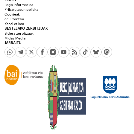
Lege informazioa
Pribatutasun politika
Cookieak
cc Lizentzia
Kanal etikoa
BESTELAKO ZERBITZUAK
Bidera zerbitzuak
Midas Media
JARRAITU