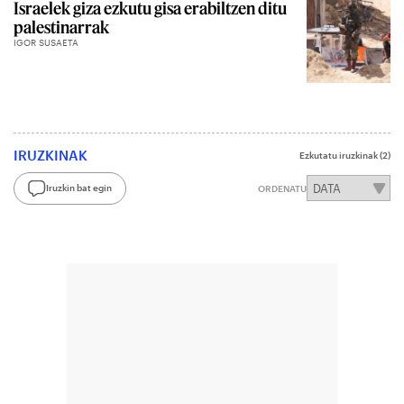
Israelek giza ezkutu gisa erabiltzen ditu
palestinarrak
IGOR SUSAETA
IRUZKINAK
Ezkutatu iruzkinak
(2)
Iruzkin bat egin
ORDENATU