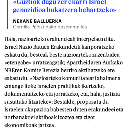
«Guztiok dugu zer ekarri Israel
genozidioa bukatzera behartzeko»
NEKANE BALLUERKA
Gernika-Palestinako bozeramailea
Hala, nazioarteko erakundeak interpelatu ditu.
Israel Nazio Batuen Erakundetik kanporatzeko
eskatu du, besteak beste nazioarteko zuzenbidea
«etengabe» urratzeagatik; Apartheidaren Aurkako
NBEren Komite Berezia berriro aktibatzeko ere
eskatu du. «Nazioarteko komunitateari ahalmena
emango lioke Israelen praktikak ikertzeko,
dokumentatzeko eta jorratzeko, eta, hala, justizia
sustatuko litzateke»; Bestalde, proposatu du
Israelen okupazioa babesten duten erakundeei eta
norbanakoei aktiboak izoztea eta zigor
ekonomikoak jartzea.