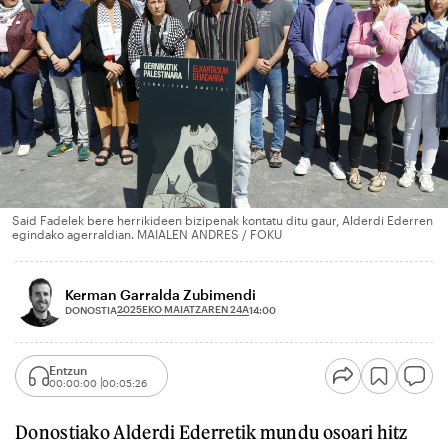
Said Fadelek bere herrikideen bizipenak kontatu ditu gaur, Alderdi Ederren
egindako agerraldian. MAIALEN ANDRES / FOKU
Kerman Garralda Zubimendi
2025EKO MAIATZAREN 24A
DONOSTIA
14:00
Entzun
00:00:00
00:05:26
Donostiako Alderdi Ederretik mundu osoari hitz