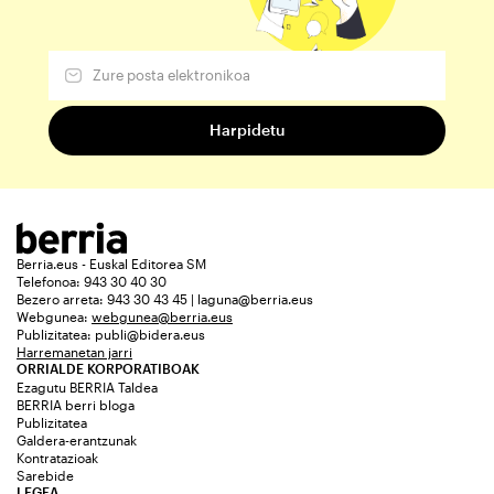
Berria.eus - Euskal Editorea SM
Telefonoa: 943 30 40 30
Bezero arreta: 943 30 43 45 | laguna@berria.eus
Webgunea:
webgunea@berria.eus
Publizitatea:
publi@bidera.eus
Harremanetan jarri
ORRIALDE KORPORATIBOAK
Ezagutu BERRIA Taldea
BERRIA berri bloga
Publizitatea
Galdera-erantzunak
Kontratazioak
Sarebide
LEGEA