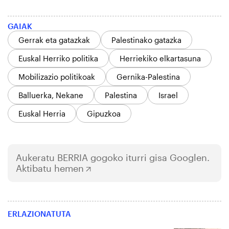
GAIAK
Gerrak eta gatazkak
Palestinako gatazka
Euskal Herriko politika
Herriekiko elkartasuna
Mobilizazio politikoak
Gernika-Palestina
Balluerka, Nekane
Palestina
Israel
Euskal Herria
Gipuzkoa
Aukeratu
BERRIA
gogoko iturri gisa Googlen.
Aktibatu hemen
ERLAZIONATUTA