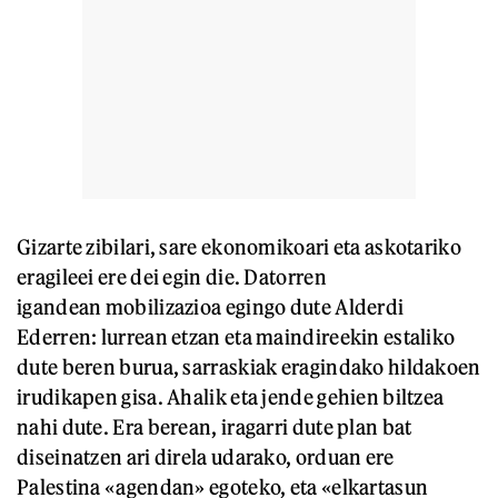
Gizarte zibilari, sare ekonomikoari eta askotariko
eragileei ere dei egin die. Datorren
igandean mobilizazioa egingo dute Alderdi
Ederren: lurrean etzan eta maindireekin estaliko
dute beren burua, sarraskiak eragindako hildakoen
irudikapen gisa. Ahalik eta jende gehien biltzea
nahi dute. Era berean, iragarri dute plan bat
diseinatzen ari direla udarako, orduan ere
Palestina «agendan» egoteko, eta «elkartasun