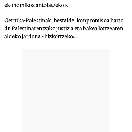
ekonomikoa antolatzeko».
Gernika-Palestinak, bestalde, konpromisoa hartu
du Palestinarentzako justizia eta bakea lortzearen
aldeko jarduna «bizkortzeko».