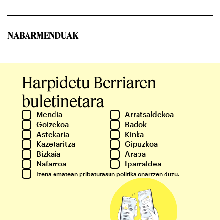
NABARMENDUAK
Harpidetu Berriaren
buletinetara
Mendia
Arratsaldekoa
Goizekoa
Badok
Astekaria
Kinka
Kazetaritza
Gipuzkoa
Bizkaia
Araba
Nafarroa
Iparraldea
Izena ematean
pribatutasun politika
onartzen duzu.