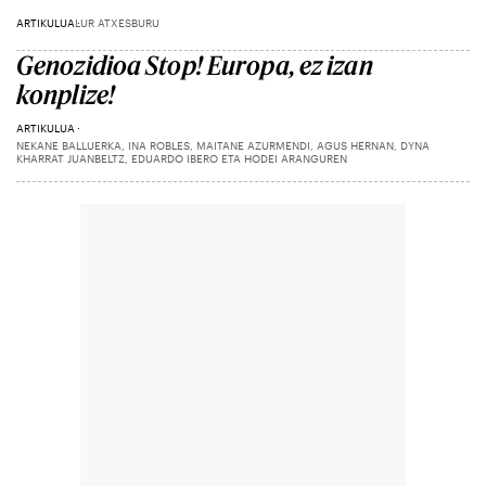
ARTIKULUA
LUR ATXESBURU
Genozidioa Stop! Europa, ez izan
konplize!
ARTIKULUA
NEKANE BALLUERKA, INA ROBLES, MAITANE AZURMENDI, AGUS HERNAN, DYNA
KHARRAT JUANBELTZ, EDUARDO IBERO ETA HODEI ARANGUREN