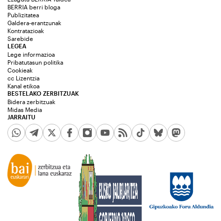
BERRIA berri bloga
Publizitatea
Galdera-erantzunak
Kontratazioak
Sarebide
LEGEA
Lege informazioa
Pribatutasun politika
Cookieak
cc Lizentzia
Kanal etikoa
BESTELAKO ZERBITZUAK
Bidera zerbitzuak
Midas Media
JARRAITU