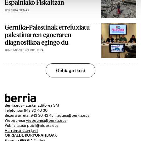
Espainiako Fiskaltzan
JOXERRA SENAR
Gernika-Palestinak errefuxiatu
palestinarren egoeraren
diagnostikoa egingo du
JUNE MONTERO VIGUERA
Gehiago ikusi
Berria.eus - Euskal Editorea SM
Telefonoa: 943 30 40 30
Bezero arreta: 943 30 43 45 | laguna@berria.eus
Webgunea:
webgunea@berria.eus
Publizitatea:
publi@bidera.eus
Harremanetan jarri
ORRIALDE KORPORATIBOAK
Ezagutu BERRIA Taldea