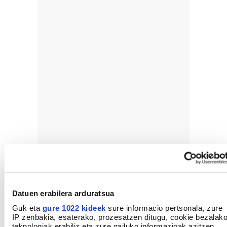
Datuen erabilera arduratsua
Guk eta
gure 1022 kideek
sure informacio pertsonala, zure
IP zenbakia, esaterako, prozesatzen ditugu, cookie bezalak
teknologiak erabiliz eta zure gailuko informazioak azitzen