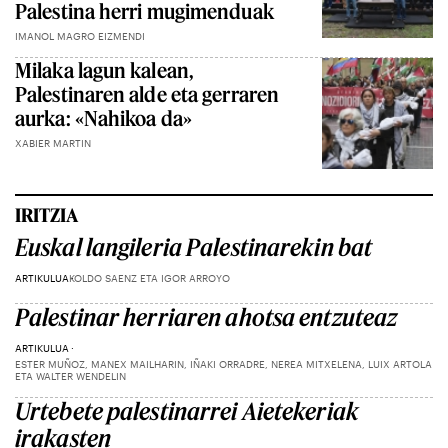
Palestina herri mugimenduak
IMANOL MAGRO EIZMENDI
Milaka lagun kalean,
Palestinaren alde eta gerraren
aurka: «Nahikoa da»
XABIER MARTIN
IRITZIA
Euskal langileria Palestinarekin bat
ARTIKULUA
KOLDO SAENZ ETA IGOR ARROYO
Palestinar herriaren ahotsa entzuteaz
ARTIKULUA
ESTER MUÑOZ, MANEX MAILHARIN, IÑAKI ORRADRE, NEREA MITXELENA, LUIX ARTOLA
ETA WALTER WENDELIN
Urtebete palestinarrei Aietekeriak
irakasten