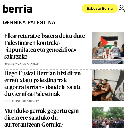
Babestu Berria
GERNIKA-PALESTINA
Elkarretaratze batera deitu dute
Palestinaren kontrako
«inpunitatea eta genozidioa»
salatzeko
IRATXE MUXIKA KARRION
Hego Euskal Herrian bizi diren
errefuxiatu palestinarrak
«egoera larrian» daudela salatu
du Gernika-Palestinak
JUNE MONTERO VIGUERA
Munduko gerrak gogortu egin
direla ere salatuko du
aurrerantzean Gernika-