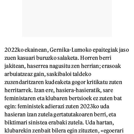
2022ko ekainean, Gernika-Lumoko epaitegiak jaso
zuen kasuari buruzko salaketa. Horren berri
jakitean, haserrea nagusitu zen herrian; erasoak
arbuiatzeaz gain, saskibaloi taldeko
zuzendaritzaren kudeaketa gogor kritikatu zuten
herritarrek. Izan ere, hasiera-hasieratik, sare
feministaren eta klubaren bertsioek ez zuten bat
egin: feministek adierazi zuten 2023ko uda
hasieran izan zutela gertatutakoaren berri, eta
biktimari sinistea erabaki zutela. Uda hartan,
klubarekin zenbait bilera egin zituzten, «egoerari