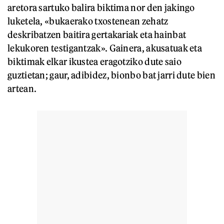
aretora sartuko balira biktima nor den jakingo
luketela, «bukaerako txostenean zehatz
deskribatzen baitira gertakariak eta hainbat
lekukoren testigantzak». Gainera, akusatuak eta
biktimak elkar ikustea eragotziko dute saio
guztietan; gaur, adibidez, bionbo bat jarri dute bien
artean.