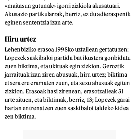
«maitasun gutunak» igorri zizkiola akusatuari.
Akusazio partikularrak, berriz, ez du adierazpenik
eginen sententzia izan arte.
Hiru urtez
Lehenbiziko erasoa 1998ko uztailean gertatu zen:
Lopezek saskibaloi partida bat ikustera gonbidatu
zuen biktima, eta ukituak egin zizkion. Geroztik
jarraituak izan ziren abusuak, hiru urtez; biktima
etxera ere eramaten zuen, eta sexu abusuak egiten
zizkion. Erasoak hasi zirenean, erasotzaileak 31
urte zituen, eta biktimak, berriz, 13; Lopezek garai
hartan entrenatzen zuen saskibaloi taldeko kidea
zen biktima.