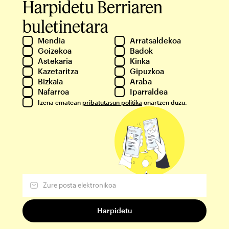
Harpidetu Berriaren
buletinetara
Mendia
Arratsaldekoa
Goizekoa
Badok
Astekaria
Kinka
Kazetaritza
Gipuzkoa
Bizkaia
Araba
Nafarroa
Iparraldea
Izena ematean
pribatutasun politika
onartzen duzu.