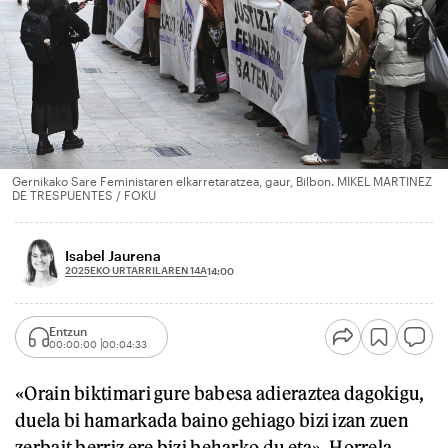
Gernikako Sare Feministaren elkarretaratzea, gaur, Bilbon. MIKEL MARTINEZ
DE TRESPUENTES / FOKU
Isabel Jaurena
2025EKO URTARRILAREN 14A
14:00
Entzun
00:00:00
00:04:33
«Orain biktimari gure babesa adieraztea dagokigu,
duela bi hamarkada baino gehiago bizi izan zuen
zerbait berriz ere bizi beharko du eta». Horrela