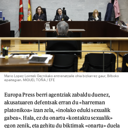
Mario Lopez Lointek Gernikako entrenatzaile ohia bizkarrez gaur, Bilboko
epaitegian. MIGUEL TOÑA / EFE
Europa Press berri agentziak zabaldu duenez,
akusatuaren defentsak erran du «harreman
platonikoa» izan zela, «inolako eduki sexualik
gabea». Hala, ez du onartu «kontaktu sexualik»
egon zenik, eta gehitu du biktimak «onartu» duela