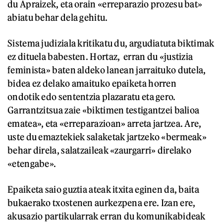
du Apraizek, eta orain «erreparazio prozesu bat»
abiatu behar dela gehitu.
Sistema judiziala kritikatu du, argudiatuta biktimak
ez dituela babesten. Hortaz, erran du «justizia
feminista» baten aldeko lanean jarraituko dutela,
bidea ez delako amaituko epaiketa horren
ondotik edo sententzia plazaratu eta gero.
Garrantzitsua zaie «biktimen testigantzei balioa
ematea», eta «erreparazioan» arreta jartzea. Are,
uste du emaztekiek salaketak jartzeko «bermeak»
behar direla, salatzaileak «zaurgarri» direlako
«etengabe».
Epaiketa saio guztia ateak itxita eginen da, baita
bukaerako txostenen aurkezpena ere. Izan ere,
akusazio partikularrak erran du komunikabideak