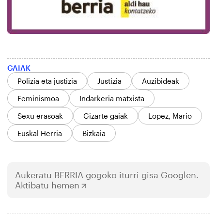
GAIAK
Polizia eta justizia
Justizia
Auzibideak
Feminismoa
Indarkeria matxista
Sexu erasoak
Gizarte gaiak
Lopez, Mario
Euskal Herria
Bizkaia
Aukeratu
BERRIA
gogoko iturri gisa Googlen.
Aktibatu hemen