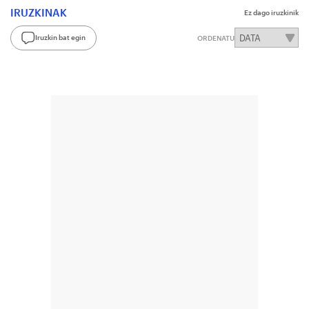
IRUZKINAK
Ez dago iruzkinik
Iruzkin bat egin
ORDENATU