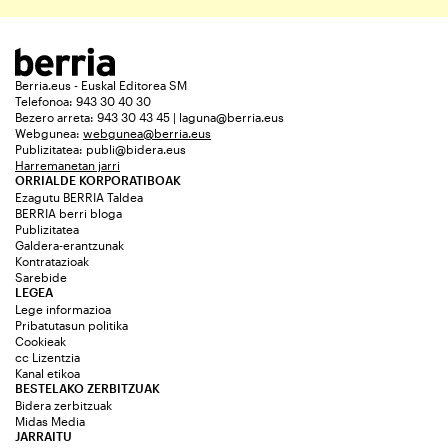
Berria.eus - Euskal Editorea SM
Telefonoa: 943 30 40 30
Bezero arreta: 943 30 43 45 | laguna@berria.eus
Webgunea:
webgunea@berria.eus
Publizitatea:
publi@bidera.eus
Harremanetan jarri
ORRIALDE KORPORATIBOAK
Ezagutu BERRIA Taldea
BERRIA berri bloga
Publizitatea
Galdera-erantzunak
Kontratazioak
Sarebide
LEGEA
Lege informazioa
Pribatutasun politika
Cookieak
cc Lizentzia
Kanal etikoa
BESTELAKO ZERBITZUAK
Bidera zerbitzuak
Midas Media
JARRAITU