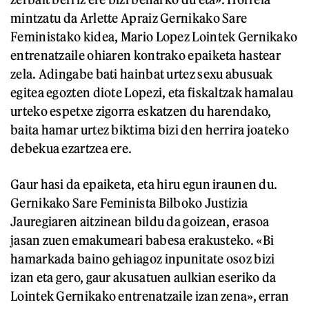
mintzatu da Arlette Apraiz Gernikako Sare
Feministako kidea, Mario Lopez Lointek Gernikako
entrenatzaile ohiaren kontrako epaiketa hastear
zela. Adingabe bati hainbat urtez sexu abusuak
egitea egozten diote Lopezi, eta fiskaltzak hamalau
urteko espetxe zigorra eskatzen du harendako,
baita hamar urtez biktima bizi den herrira joateko
debekua ezartzea ere.
Gaur hasi da epaiketa, eta hiru egun iraunen du.
Gernikako Sare Feminista Bilboko Justizia
Jauregiaren aitzinean bildu da goizean, erasoa
jasan zuen emakumeari babesa erakusteko. «Bi
hamarkada baino gehiagoz inpunitate osoz bizi
izan eta gero, gaur akusatuen aulkian eseriko da
Lointek Gernikako entrenatzaile izan zena», erran