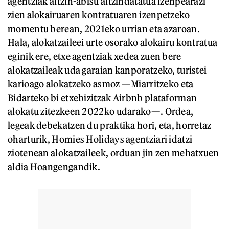
agentziak aitzin-abisu aitzindatatua izenpearazi
zien alokairuaren kontratuaren izenpetzeko
momentu berean, 2021eko urrian eta azaroan.
Hala, alokatzaileei urte osorako alokairu kontratua
eginik ere, etxe agentziak xedea zuen bere
alokatzaileak uda garaian kanporatzeko, turistei
karioago alokatzeko asmoz —Miarritzeko eta
Bidarteko bi etxebizitzak Airbnb plataforman
alokatu zitezkeen 2022ko udarako—. Ordea,
legeak debekatzen du praktika hori, eta, horretaz
oharturik, Homies Holidays agentziari idatzi
ziotenean alokatzaileek, orduan jin zen mehatxuen
aldia Hoangengandik.