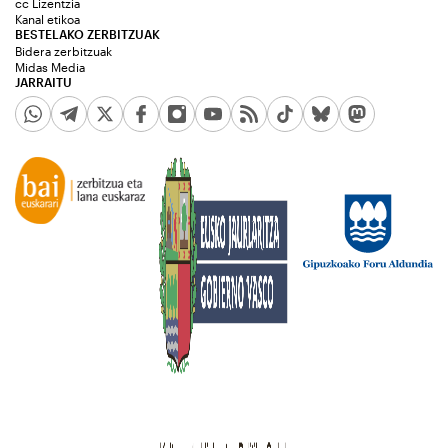
cc Lizentzia
Kanal etikoa
BESTELAKO ZERBITZUAK
Bidera zerbitzuak
Midas Media
JARRAITU