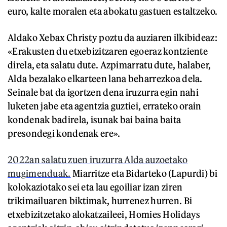
euro, kalte moralen eta abokatu gastuen estaltzeko.
Aldako Xebax Christy poztu da auziaren ilkibideaz:
«Erakusten du etxebizitzaren egoeraz kontziente
direla, eta salatu dute. Azpimarratu dute, halaber,
Alda bezalako elkarteen lana beharrezkoa dela.
Seinale bat da igortzen dena iruzurra egin nahi
luketen jabe eta agentzia guztiei, errateko orain
kondenak badirela, isunak bai baina baita
presondegi kondenak ere».
2022an salatu zuen iruzurra Alda auzoetako
mugimenduak.
Miarritze eta Bidarteko (Lapurdi) bi
kolokaziotako sei eta lau egoiliar izan ziren
trikimailuaren biktimak, hurrenez hurren. Bi
etxebizitzetako alokatzaileei, Homies Holidays