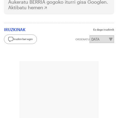
Aukeratu
BERRIA
gogoko iturri gisa Googlen.
Aktibatu hemen
IRUZKINAK
Ez dago iruzkinik
Iruzkin bat egin
ORDENATU