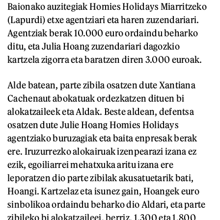
Baionako auzitegiak Homies Holidays Miarritzeko
(Lapurdi) etxe agentziari eta haren zuzendariari.
Agentziak berak 10.000 euro ordaindu beharko
ditu, eta Julia Hoang zuzendariari dagozkio
kartzela zigorra eta baratzen diren 3.000 euroak.
Alde batean, parte zibila osatzen dute Xantiana
Cachenaut abokatuak ordezkatzen dituen bi
alokatzaileek eta Aldak. Beste aldean, defentsa
osatzen dute Julie Hoang Homies Holidays
agentziako buruzagiak eta baita enpresak berak
ere. Iruzurrezko alokairuak izenpearazi izana ez
ezik, egoiliarrei mehatxuka aritu izana ere
leporatzen dio parte zibilak akusatuetarik bati,
Hoangi. Kartzelaz eta isunez gain, Hoangek euro
sinbolikoa ordaindu beharko dio Aldari, eta parte
zibileko bi alokatzaileei, berriz, 1.300 eta 1.800