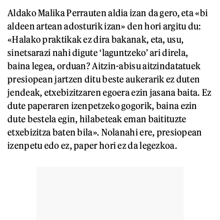
Aldako Malika Perrauten aldia izan da gero, eta «bi
aldeen artean adosturik izan» den hori argitu du:
«Halako praktikak ez dira bakanak, eta, usu,
sinetsarazi nahi digute ‘laguntzeko’ ari direla,
baina legea, orduan? Aitzin-abisu aitzindatatuek
presiopean jartzen ditu beste aukerarik ez duten
jendeak, etxebizitzaren egoera ezin jasana baita. Ez
dute paperaren izenpetzeko gogorik, baina ezin
dute bestela egin, hilabeteak eman baitituzte
etxebizitza baten bila». Nolanahi ere, presiopean
izenpetu edo ez, paper hori ez da legezkoa.