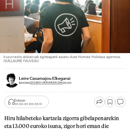
Iruzurrezko alokairuak egiteagatik epaitu dute Homies Holidays agentzia.
GUILLAUME FAUVEAU
Leire Casamajou Elkegarai
2024KO URRIAREN 29A
BAIONA
20:00
Entzun
00:00:00
00:05:51
Hiru hilabeteko kartzela zigorra gibelapenarekin
eta 13.000 euroko isuna, zigor hori eman die