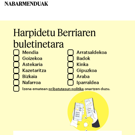
NABARMENDUAK
Harpidetu Berriaren
buletinetara
Mendia
Arratsaldekoa
Goizekoa
Badok
Astekaria
Kinka
Kazetaritza
Gipuzkoa
Bizkaia
Araba
Nafarroa
Iparraldea
Izena ematean
pribatutasun politika
onartzen duzu.