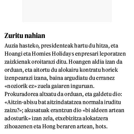
Zuritu nahian
Auzia hasteko, presidenteak hartu du hitza, eta
Hoangi eta Homies Holidays enpresari leporatzen
zaizkienak oroitarazi ditu. Hoangen aldia izan da
orduan, eta aitortu du alokairu kontratu horiek
izenpearazi izana, baina argudiatu du erranez
«noziorik ez» zuela gaiaren inguruan.
Prokuradorea altxatu da orduan, eta galdetu dio:
«Aitzin-abisu bat aitzindatatzea normala iruditu
zaizu?»; akusatuak erantzun dio «bi aldeen artean
adosturik» izan zela, etxebizitza alokatzera
zihoazenen eta Hong beraren artean, hots.