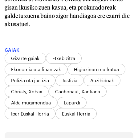
gisan ikusiko zuen kasua, eta prokuradoreak
galdetu zuena baino zigor handiagoa ere ezarri die
akusatuei.
GAIAK
Gizarte gaiak
Etxebizitza
Ekonomia eta finantzak
Higiezinen merkatua
Polizia eta justizia
Justizia
Auzibideak
Christy, Xebax
Cachenaut, Xantiana
Alda mugimendua
Lapurdi
Ipar Euskal Herria
Euskal Herria