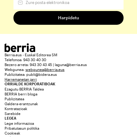
Berria.eus - Euskal Editorea SM
Telefonoa: 943 30 40 30
Bezero arreta: 943 30 43 45 | laguna@berria.eus
Webgunea:
webgunea@berria.eus
Publizitatea:
publi@bidera.eus
Harremanetan jarri
ORRIALDE KORPORATIBOAK
Ezagutu BERRIA Taldea
BERRIA berri bloga
Publizitatea
Galdera-erantzunak
Kontratazioak
Sarebide
LEGEA
Lege informazioa
Pribatutasun politika
Cookieak