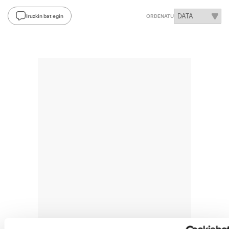
Iruzkin bat egin
ORDENATU