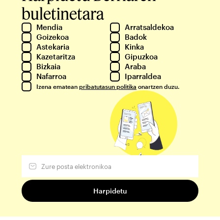
buletinetara
Mendia
Arratsaldekoa
Goizekoa
Badok
Astekaria
Kinka
Kazetaritza
Gipuzkoa
Bizkaia
Araba
Nafarroa
Iparraldea
Izena ematean
pribatutasun politika
onartzen duzu.