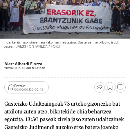
Indarkeria matxistaren aurkako manifestazioa, Gasteizen, artxiboko irudi
batean. JAIZKI FONTANEDA / FOKU
Aiert Alberdi Elorza
2026KO UZTAILAREN 2A
15:52
Entzun
00:00:00
00:00:43
Gasteizko Udaltzaingoak 73 urteko gizonezko bat
atxilotu zuten atzo, bikotekide ohia behartzea
egotzita. 13:30 paseak zirela jaso zuten udaltzainek
Gasteizko Judimendi auzoko etxe batera joateko