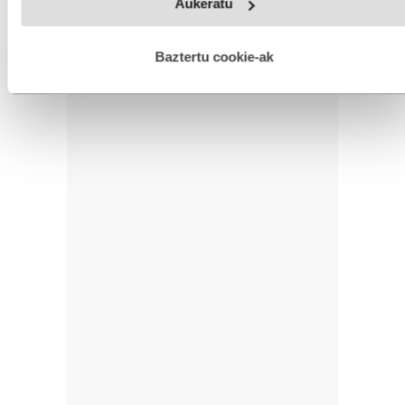
Aukeratu
fitxategiak erabiltzen ditu. Zure esperientzia eta zerbitzuak
INTERESGARRIA IZANGO ZAIZU
hobetzeko asmoz, cookie teknologiaz baliatzen gara. Ohar
hau onartuz gero, teknologia hori erabiltzeko baimen
esplizitua ematen diguzu.
Gehiago irakurri
Baztertu cookie-ak