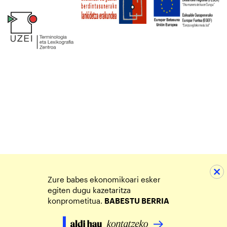
Zure babes ekonomikoari esker
egiten dugu kazetaritza
konprometitua.
BABESTU BERRIA