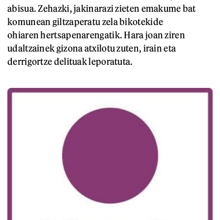
abisua. Zehazki, jakinarazi zieten emakume bat
komunean giltzaperatu zela bikotekide
ohiaren hertsapenarengatik. Hara joan ziren
udaltzainek gizona atxilotu zuten, irain eta
derrigortze delituak leporatuta.