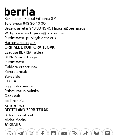
Berria.eus - Euskal Editorea SM
Telefonoa: 943 30 40 30
Bezero arreta: 943 30 43 45 | laguna@berria.eus
Webgunea:
webgunea@berria.eus
Publizitatea:
publi@bidera.eus
Harremanetan jarri
ORRIALDE KORPORATIBOAK
Ezagutu BERRIA Taldea
BERRIA berri bloga
Publizitatea
Galdera-erantzunak
Kontratazioak
Sarebide
LEGEA
Lege informazioa
Pribatutasun politika
Cookieak
cc Lizentzia
Kanal etikoa
BESTELAKO ZERBITZUAK
Bidera zerbitzuak
Midas Media
JARRAITU