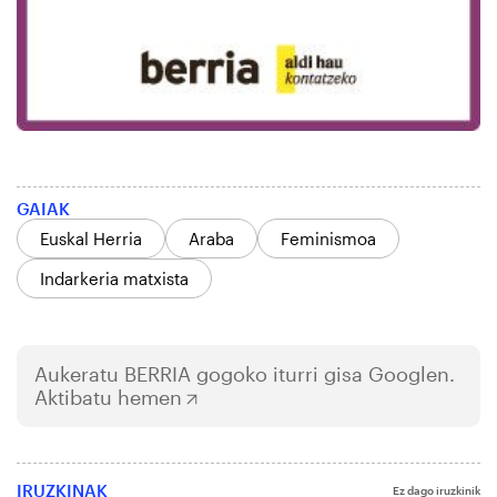
GAIAK
Euskal Herria
Araba
Feminismoa
Indarkeria matxista
Aukeratu
BERRIA
gogoko iturri gisa Googlen.
Aktibatu hemen
IRUZKINAK
Ez dago iruzkinik