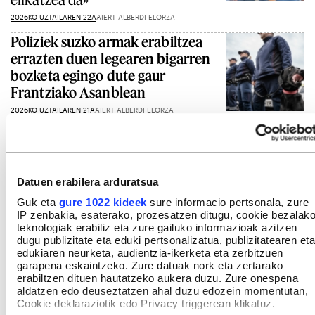
2026KO UZTAILAREN 22A
AIERT ALBERDI ELORZA
Poliziek suzko armak erabiltzea
errazten duen legearen bigarren
bozketa egingo dute gaur
Frantziako Asanblean
2026KO UZTAILAREN 21A
AIERT ALBERDI ELORZA
Gehiago ikusi
Datuen erabilera arduratsua
Guk eta
gure 1022 kideek
sure informacio pertsonala, zure
IP zenbakia, esaterako, prozesatzen ditugu, cookie bezalak
teknologiak erabiliz eta zure gailuko informazioak azitzen
dugu publizitate eta eduki pertsonalizatua, publizitatearen eta
edukiaren neurketa, audientzia-ikerketa eta zerbitzuen
garapena eskaintzeko. Zure datuak nork eta zertarako
erabiltzen dituen hautatzeko aukera duzu. Zure onespena
aldatzen edo deuseztatzen ahal duzu edozein momentutan,
Cookie deklaraziotik edo Privacy triggerean klikatuz.