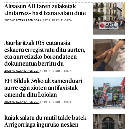
Altsasun AHTaren zulaketak
«indarrez» hasi izana salatu dute
2026KO UZTAILAREN 30A
AIERT ALBERDI ELORZA
Jaurlaritzak 105 eutanasia
eskaera erregistratu ditu aurten,
eta aurretiazko borondateen
dokumentua berritu du
2026KO UZTAILAREN 29A
AIERT ALBERDI ELORZA
EH Bilduk 36ko altxamenduari
aurre egin zioten antifaxistak
omendu ditu Loiolan
2026KO UZTAILAREN 28A
AIERT ALBERDI ELORZA
Itaiak salatu du mutil talde batek
Arrigorriaga inguruko nesken