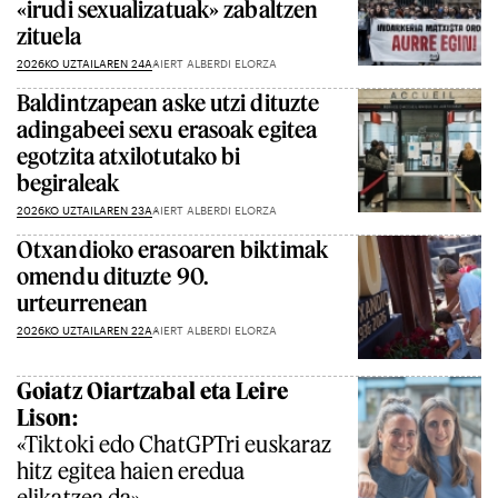
«irudi sexualizatuak» zabaltzen
zituela
2026KO UZTAILAREN 24A
AIERT ALBERDI ELORZA
Baldintzapean aske utzi dituzte
adingabeei sexu erasoak egitea
egotzita atxilotutako bi
begiraleak
2026KO UZTAILAREN 23A
AIERT ALBERDI ELORZA
Otxandioko erasoaren biktimak
omendu dituzte 90.
urteurrenean
2026KO UZTAILAREN 22A
AIERT ALBERDI ELORZA
Goiatz Oiartzabal eta Leire
Lison:
«Tiktoki edo ChatGPTri euskaraz
hitz egitea haien eredua
elikatzea da»