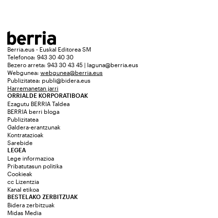
Berria.eus - Euskal Editorea SM
Telefonoa: 943 30 40 30
Bezero arreta: 943 30 43 45 | laguna@berria.eus
Webgunea:
webgunea@berria.eus
Publizitatea:
publi@bidera.eus
Harremanetan jarri
ORRIALDE KORPORATIBOAK
Ezagutu BERRIA Taldea
BERRIA berri bloga
Publizitatea
Galdera-erantzunak
Kontratazioak
Sarebide
LEGEA
Lege informazioa
Pribatutasun politika
Cookieak
cc Lizentzia
Kanal etikoa
BESTELAKO ZERBITZUAK
Bidera zerbitzuak
Midas Media