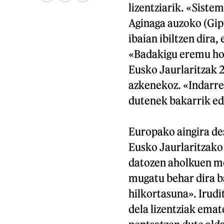
lizentziarik. «Siste
Aginaga auzoko (Gipu
ibaian ibiltzen dira
«Badakigu eremu hor
Eusko Jaurlaritzak 
azkenekoz. «Indarre
dutenek bakarrik ed
Europako aingira de
Eusko Jaurlaritzako
datozen aholkuen me
mugatu behar dira ba
hilkortasuna». Irudi
dela lizentziak emat