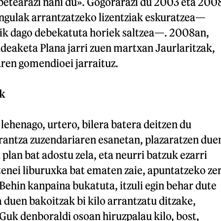
betearazi nahi du». Gogorarazi du 2003 eta 200
angulak arrantzatzeko lizentziak eskuratzea—
ik dago debekatuta horiek saltzea—. 2008an,
deaketa Plana jarri zuen martxan Jaurlaritzak,
en gomendioei jarraituz.
k
lehenago, urtero, bilera batera deitzen du
rrantza zuzendariaren esanetan, plazaratzen due
lan bat adostu zela, eta neurri batzuk ezarri
utenei liburuxka bat ematen zaie, apuntatzeko ze
Behin kanpaina bukatuta, itzuli egin behar dute
a duen bakoitzak bi kilo arrantzatu ditzake,
Guk denboraldi osoan hiruzpalau kilo, bost,