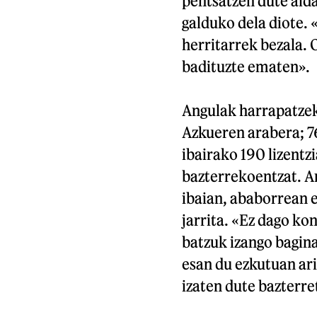
pentsatzen dute alda
galduko dela diote.
herritarrek bezala. O
badituzte ematen».
Angulak harrapatzek
Azkueren arabera; 7
ibairako 190 lizentzi
bazterrekoentzat. Ar
ibaian, ababorrean e
jarrita. «Ez dago kon
batzuk izango bagin
esan du ezkutuan ari
izaten dute bazterret