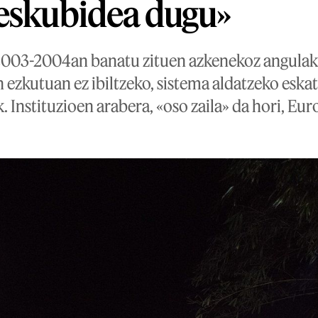
eskubidea dugu»
 2003-2004an banatu zituen azkenekoz angulak
n ezkutuan ez ibiltzeko, sistema aldatzeko eska
. Instituzioen arabera, «oso zaila» da hori, E