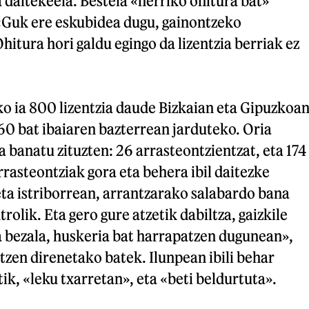
 daitekeela. Bestela «herriko ohitura bat»
 «Guk ere eskubidea dugu, gainontzeko
hitura hori galdu egingo da lizentzia berriak ez
o ia 800 lizentzia daude Bizkaian eta Gipuzkoan
60 bat ibaiaren bazterrean jarduteko. Oria
a banatu zituzten: 26 arrasteontzientzat, eta 174
rasteontziak gora eta behera ibil daitezke
ta istriborrean, arrantzarako salabardo bana
trolik. Eta gero gure atzetik dabiltza, gaizkile
a bezala, huskeria bat harrapatzen dugunean»,
tzen direnetako batek. Ilunpean ibili behar
ik, «leku txarretan», eta «beti beldurtuta».