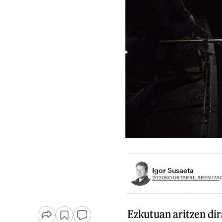
Igor Susaeta
2020KO URTARRILAREN 17A
Ezkutuan aritzen dir