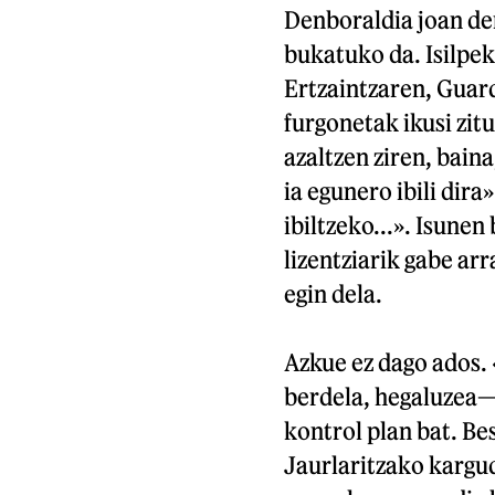
Denboraldia joan den
bukatuko da. Isilpe
Ertzaintzaren, Guard
furgonetak ikusi zi
azaltzen ziren, bain
ia egunero ibili dira
ibiltzeko...». Isune
lizentziarik gabe ar
egin dela.
Azkue ez dago ados.
berdela, hegaluzea—,
kontrol plan bat. Be
Jaurlaritzako kargu