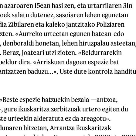
 azaroaren 15ean hasi zen, eta urtarrilaren 31n
koek salatu dutenez, sasoiaren lehen egunetan
ia Zibilaren eta kaleko jantzitako Poliziaren
tuzten. «Aurreko urteetan egunen batean-edo
a, denboraldi honetan, lehen hiruzpalau asteetan
». Beraz, joateari utzi zioten. «Beldurrarekin
n beldur dira. «Arriskuan dagoen espezie bat
rantzatzen baduzu...». Uste dute kontrola handit
 «Beste espezie batzuekin bezala —antxoa,
 gure ikuskaritza zerbitzuak urtero egiten du
ste urteekin alderatuta ez da areagotu».
dunaren hitzetan, Arrantza ikuskaritzak