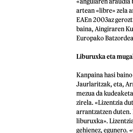
«angularen araudia 
artean «libre» zela 
EAEn 2003az gerozt
baina, Aingiraren Ku
Europako Batzordear
Liburuxka eta muga
Kanpaina hasi baino 
Jaurlaritzak, eta, A
mezua da kudeaketa p
zirela. «Lizentzia d
arrantzatzen duten. 
liburuxka». Lizentzi
gehienez, egunero. «