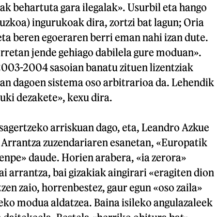
mak behartuta gara ilegalak». Usurbil eta hango
zkoa) ingurukoak dira, zortzi bat lagun; Oria
, eta beren egoeraren berri eman nahi izan dute.
retan jende gehiago dabilela gure moduan».
2003-2004 sasoian banatu zituen lizentziak
an dagoen sistema oso arbitrarioa da. Lehendik
uki dezakete», kexu dira.
sagertzeko arriskuan dago, eta, Leandro Azkue
 Arrantza zuzendariaren esanetan, «Europatik
npe» daude. Horien arabera, «ia zerora»
i arrantza, bai gizakiak aingirari «eragiten dion
tzen zaio, horrenbestez, gaur egun «oso zaila»
eko modua aldatzea. Baina isileko angulazaleek