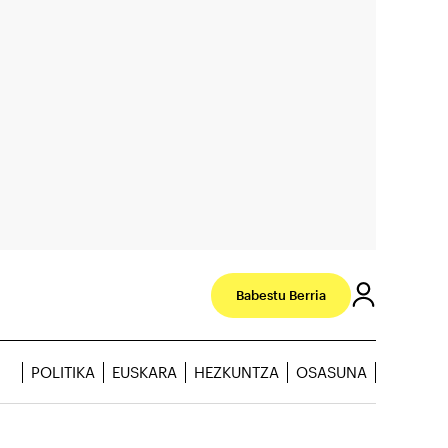
Babestu Berria
POLITIKA
EUSKARA
HEZKUNTZA
OSASUNA