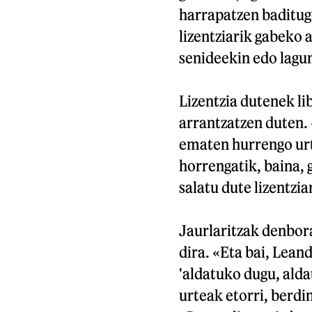
harrapatzen baditugu
lizentziarik gabeko 
senideekin edo lagun
Lizentzia dutenek l
arrantzatzen duten. 
ematen hurrengo urt
horrengatik, baina, g
salatu dute lizentzi
Jaurlaritzak denbora
dira. «Eta bai, Lean
'aldatuko dugu, alda
urteak etorri, berdi