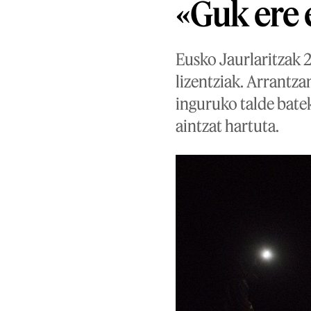
«Guk ere 
Eusko Jaurlaritzak
lizentziak. Arrantza
inguruko talde batek
aintzat hartuta.