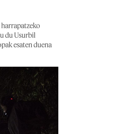
 harrapatzeko
tu du Usurbil
uropak esaten duena