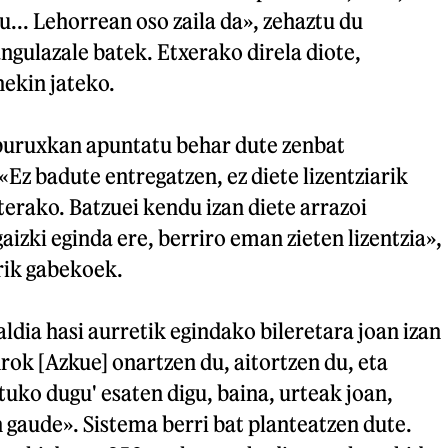
... Lehorrean oso zaila da», zehaztu du
angulazale batek. Etxerako direla diote,
ekin jateko.
iburuxkan apuntatu behar dute zenbat
«Ez badute entregatzen, ez diete lizentziarik
erako. Batzuei kendu izan diete arrazoi
aizki eginda ere, berriro eman zieten lizentzia»,
arik gabekoek.
ldia hasi aurretik egindako bileretara joan izan
drok [Azkue] onartzen du, aitortzen du, eta
tuko dugu' esaten digu, baina, urteak joan,
n gaude». Sistema berri bat planteatzen dute.