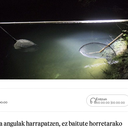
Entzun
00:00
00:00:00
00:00:00
a angulak harrapatzen, ez baitute horretarako