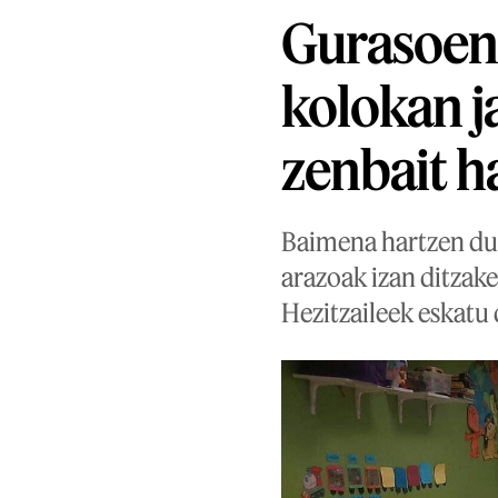
Gurasoen
kolokan j
zenbait h
Baimena hartzen du
arazoak izan ditzake
Hezitzaileek eskatu