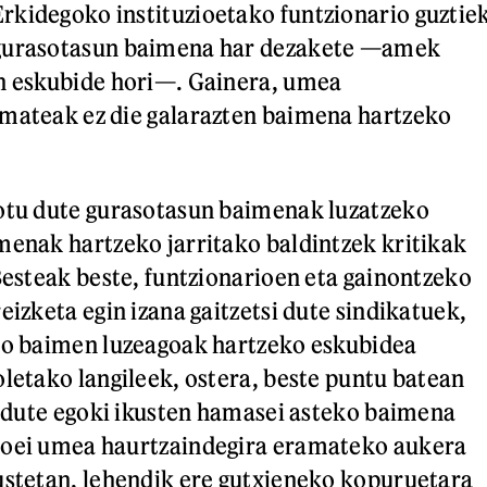
kidegoko instituzioetako funtzionario guztie
 gurasotasun baimena har dezakete —amek
en eskubide hori—. Gainera, umea
amateak ez die galarazten baimena hartzeko
lotu dute gurasotasun baimenak luzatzeko
menak hartzeko jarritako baldintzek kritikak
 Besteak beste, funtzionarioen eta gainontzeko
eizketa egin izana gaitzetsi dute sindikatuek,
ino baimen luzeagoak hartzeko eskubidea
oletako langileek, ostera, beste puntu batean
ez dute egoki ikusten hamasei asteko baimena
soei umea haurtzaindegira eramateko aukera
ustetan, lehendik ere gutxieneko kopuruetara