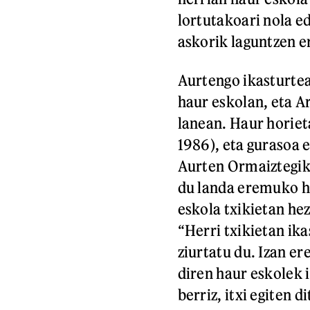
lortutakoari nola ed
askorik laguntzen e
Aurtengo ikasturtea
haur eskolan, eta Ar
lanean. Haur horiet
1986), eta gurasoa e
Aurten Ormaiztegiko
du landa eremuko h
eskola txikietan hezi
“Herri txikietan ika
ziurtatu du. Izan e
diren haur eskolek i
berriz, itxi egiten 