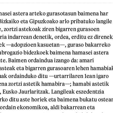
masei astera arteko gurasotasun baimena har
izkaiko eta Gipuzkoako arlo pribatuko langile
e, zortzi astekoak ziren bigarren gurasoen
ia indarrean denetik, ordea, erditu ez direnek
oek —adopzioen kasuetan—, guraso bakarreko
subrogazio bidezkoek baimena hamasei astera
te. Baimen ordaindua izango da: amari
asteak eta bigarren gurasoaren lehen hamabia
ak ordainduko ditu —urtarrilaren 1ean igaro
na zortzi astetik hamabira—; hamabi astetik
, Eusko Jaurlaritzak. Langileak eszedentzia
ko ditu aste horiek eta baimena bukatu ostea
 ordain ekonomikoa, aldi bakarrean eta