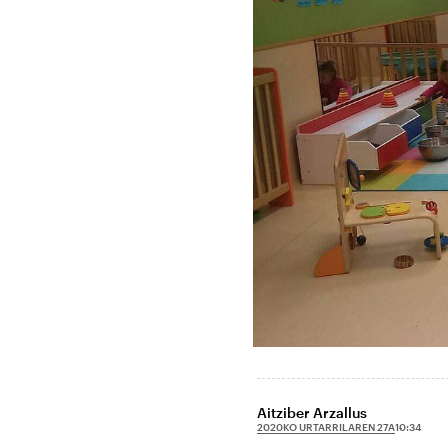
Aitziber Arzallus
2020KO URTARRILAREN 27A
10:34