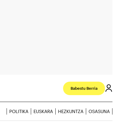
Babestu Berria
POLITIKA
EUSKARA
HEZKUNTZA
OSASUNA