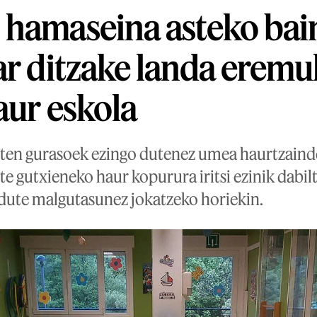
 hamaseina asteko ba
ar ditzake landa erem
aur eskola
ten gurasoek ezingo dutenez umea haurtzaind
te gutxieneko haur kopurura iritsi ezinik dabil
 dute malgutasunez jokatzeko horiekin.