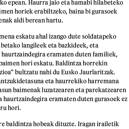
eko epean. Haurra jaio eta hamabi hilabeteko
imen horiek erabiltzeko, baina bi gurasoek
enak aldi berean hartu.
mena eskatu ahal izango dute soldatapeko
ibetako langileek eta bazkideek, eta
aurtzaindegira eramaten duten familiek,
 baimen hori eskatu. Baldintza horrekin
zioa” bultzatu nahi du Eusko Jaurlaritzak.
antzukidetasuna eta haurrekiko harremana
tasun baimenak luzatzearen eta parekatzearen
a haurtzaindegira eramaten duten gurasoek ez
ru hori.
e baldintza hobeak dituzte. Iragan irailetik