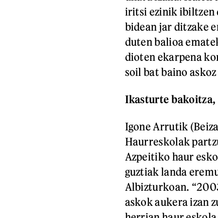
iritsi ezinik ibiltz
bidean jar ditzake e
duten balioa ematek
dioten ekarpena kon
soil bat baino asko
Ikasturte bakoitza,
Igone Arrutik (Bei
Haurreskolak partzu
Azpeitiko haur esko
guztiak landa eremu
Albizturkoan. “2003
askok aukera izan z
herrian haur eskola