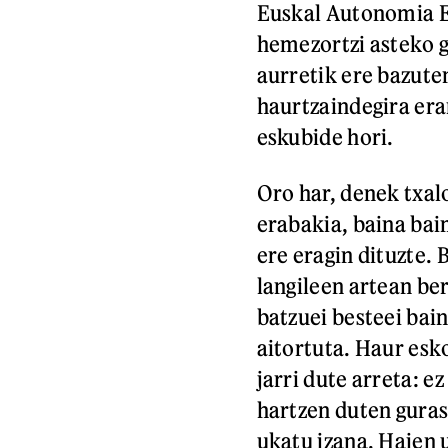
Euskal Autonomia Er
hemezortzi asteko
aurretik ere bazut
haurtzaindegira er
eskubide hori.
Oro har, denek txa
erabakia, baina bai
ere eragin dituzte.
langileen artean ber
batzuei besteei ba
aitortuta. Haur esk
jarri dute arreta: 
hartzen duten gura
ukatu izana. Haien 