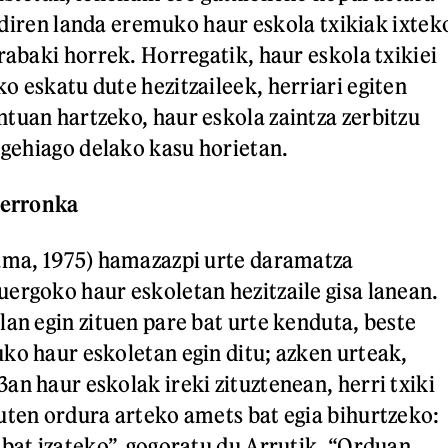
en diren landa eremuko haur eskola txikiak ixtek
rabaki horrek. Horregatik, haur eskola txikiei
o eskatu dute hezitzaileek, herriari egiten
tuan hartzeko, haur eskola zaintza zerbitzu
z gehiago delako kasu horietan.
 erronka
zama, 1975) hamazazpi urte daramatza
ergoko haur eskoletan hezitzaile gisa lanean.
lan egin zituen pare bat urte kenduta, beste
ko haur eskoletan egin ditu; azken urteak,
an haur eskolak ireki zituztenean, herri txiki
uten ordura arteko amets bat egia bihurtzeko:
 bat izateko”, gogoratu du Arrutik. “Orduan