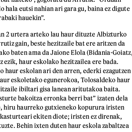
o hala eutsi nahian ari gara gu, baina ez digute
rabaki hauekin”.
n 2 urtera arteko lau haur dituzte Albizturko
rutiz gain, beste hezitzaile bat ere aritzen da
ako baten ama da Jaione Elola (Bidania-Goiatz
z ezik, haur eskolako hezitzailea ere bada.
 haur eskolan ari den arren, ederki ezagutzen
aur eskoletako egunerokoa, Tolosaldeko haur
tzaile ibiltari gisa lanean aritutakoa baita.
sturte bakoitza erronka berri bat” izaten dela
re, hiru haurreko gutxieneko kopurura iristen
kasturteari ekiten diote; iristen ez direnak,
dituzte. Behin ixten duten haur eskola zabaltzea