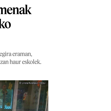
imenak
uko
egira eraman,
tzan haur eskolek.