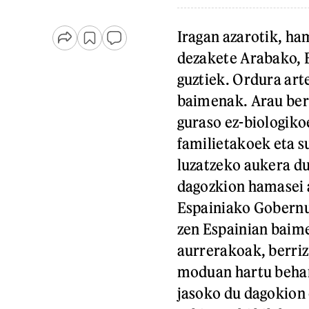
Iragan azarotik, ha
dezakete Arabako, B
guztiek. Ordura art
baimenak. Arau berr
guraso ez-biologik
familietakoek eta 
luzatzeko aukera du
dagozkion hamasei 
Espainiako Gobernu
zen Espainian baime
aurrerakoak, berriz
moduan hartu behar
jasoko du dagokion