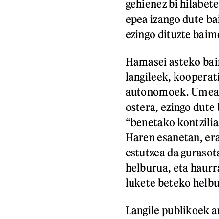
gehienez bi hilabet
epea izango dute ba
ezingo dituzte baim
Hamasei asteko bai
langileek, kooperat
autonomoek. Umea h
ostera, ezingo dute
“benetako kontzilia
Haren esanetan, er
estutzea da guraso
helburua, eta haurr
lukete beteko helbu
Langile publikoek ar