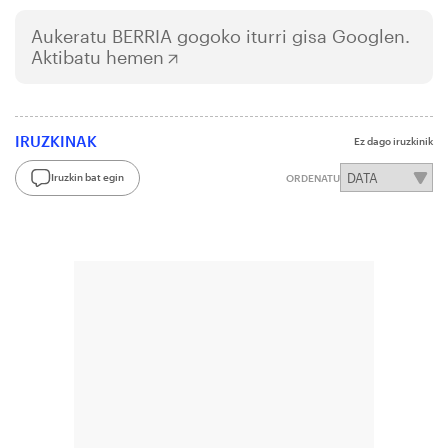
Aukeratu
BERRIA
gogoko iturri gisa Googlen.
Aktibatu hemen
IRUZKINAK
Ez dago iruzkinik
Iruzkin bat egin
ORDENATU