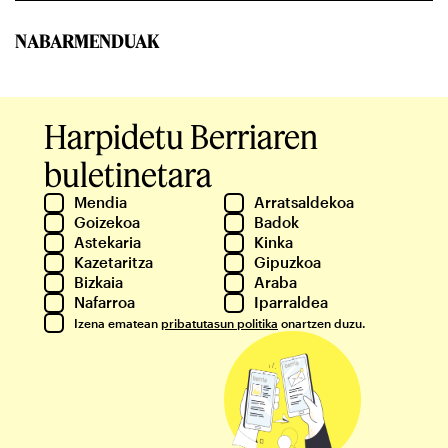
NABARMENDUAK
Harpidetu Berriaren
buletinetara
Mendia
Arratsaldekoa
Goizekoa
Badok
Astekaria
Kinka
Kazetaritza
Gipuzkoa
Bizkaia
Araba
Nafarroa
Iparraldea
Izena ematean
pribatutasun politika
onartzen duzu.