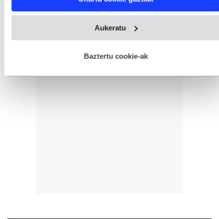
and set your preferences in the
details section
.
Webgune honek cookie propioak eta hirugarrenen cookie-
Aukeratu
fitxategiak erabiltzen ditu. Zure esperientzia eta zerbitzuak
hobetzeko asmoz, cookie teknologiaz baliatzen gara. Ohar
hau onartuz gero, teknologia hori erabiltzeko baimen
esplizitua ematen diguzu.
Gehiago irakurri
Baztertu cookie-ak