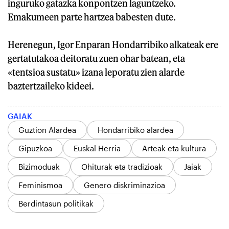
inguruko gatazka konpontzen laguntzeko.
Emakumeen parte hartzea babesten dute.
Herenegun, Igor Enparan Hondarribiko alkateak ere
gertatutakoa deitoratu zuen ohar batean, eta
«tentsioa sustatu» izana leporatu zien alarde
baztertzaileko kideei.
GAIAK
Guztion Alardea
Hondarribiko alardea
Gipuzkoa
Euskal Herria
Arteak eta kultura
Bizimoduak
Ohiturak eta tradizioak
Jaiak
Feminismoa
Genero diskriminazioa
Berdintasun politikak