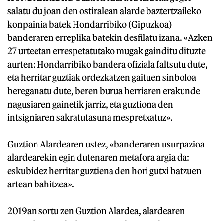
salatu du joan den ostiralean alarde baztertzaileko
konpainia batek Hondarribiko (Gipuzkoa)
banderaren erreplika batekin desfilatu izana. «Azken
27 urteetan errespetatutako mugak gainditu dituzte
aurten: Hondarribiko bandera ofiziala faltsutu dute,
eta herritar guztiak ordezkatzen gaituen sinboloa
bereganatu dute, beren burua herriaren erakunde
nagusiaren gainetik jarriz, eta guztiona den
intsigniaren sakratutasuna mespretxatuz».
Guztion Alardearen ustez, «banderaren usurpazioa
alardearekin egin dutenaren metafora argia da:
eskubidez herritar guztiena den hori gutxi batzuen
artean bahitzea».
2019an sortu zen Guztion Alardea, alardearen