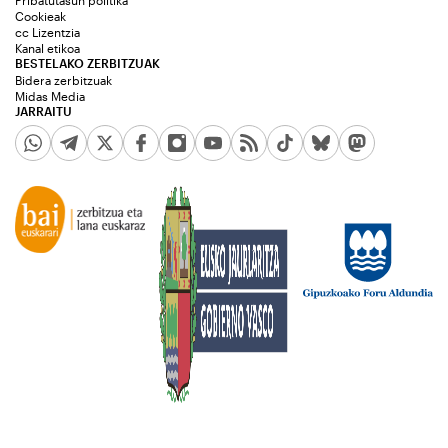
Cookieak
cc Lizentzia
Kanal etikoa
BESTELAKO ZERBITZUAK
Bidera zerbitzuak
Midas Media
JARRAITU