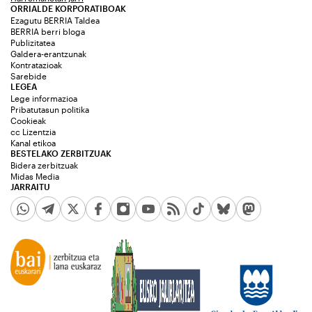
ORRIALDE KORPORATIBOAK
Ezagutu BERRIA Taldea
BERRIA berri bloga
Publizitatea
Galdera-erantzunak
Kontratazioak
Sarebide
LEGEA
Lege informazioa
Pribatutasun politika
Cookieak
cc Lizentzia
Kanal etikoa
BESTELAKO ZERBITZUAK
Bidera zerbitzuak
Midas Media
JARRAITU