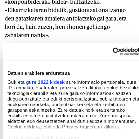
«konponbiderako bidea» bultzatzeko.
«Elkarrizketaren bidetik, guztiontzat ona izango
den gatazkaren amaiera antolatzeko gai gara, eta
hori da, hain zuzen, herri honen gehiengo
zabalaren nahia».
Datuen erabilera arduratsua
Guk eta
gure 1022 kideek
sure informacio pertsonala, zure
IP zenbakia, esaterako, prozesatzen ditugu, cookie bezalak
teknologiak erabiliz eta zure gailuko informazioak azitzen
dugu publizitate eta eduki pertsonalizatua, publizitatearen eta
edukiaren neurketa, audientzia-ikerketa eta zerbitzuen
garapena eskaintzeko. Zure datuak nork eta zertarako
erabiltzen dituen hautatzeko aukera duzu. Zure onespena
aldatzen edo deuseztatzen ahal duzu edozein momentutan,
Cookie deklaraziotik edo Privacy triggerean klikatuz.
If you allow, we would also like to: