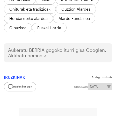
Ohiturak eta tradizioak
Guztion Alardea
Hondarribiko alardea
Alarde Fundazioa
Gipuzkoa
Euskal Herria
Aukeratu
BERRIA
gogoko iturri gisa Googlen.
Aktibatu hemen
IRUZKINAK
Ez dago iruzkinik
Iruzkin bat egin
ORDENATU