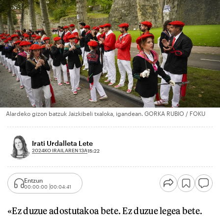
Alardeko gizon batzuk Jaizkibeli txaloka, igandean. GORKA RUBIO / FOKU
Irati Urdalleta Lete
2024KO IRAILAREN 13A
15:22
Entzun
00:00:00
00:04:41
«Ez duzue adostutakoa bete. Ez duzue legea bete.