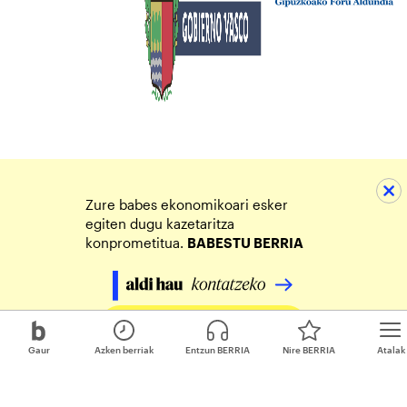
Zure babes ekonomikoari esker
egiten dugu kazetaritza
konprometitua.
BABESTU BERRIA
Egin zure ekarpena
Gaur
Azken berriak
Entzun BERRIA
Nire BERRIA
Atalak