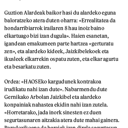
Guztion Alardeak baikor hasi du alardeko eguna
baloratzeko atera duten oharra: «Errealitatea da
hondarribiarrok irailaren 8 hau inoiz baino
elkartuago bizi izan dugula». Haien esanetan,
igandean emakumeen parte hartzea «gerturatu
zen», eta alardeko kideek, Jaizkibelekoek eta
ikusleek elkarrekin ospatu zuten, eta elkar agurtu
eta besarkatu zuten.
Ordea: «HAOSEko kargudunek kontrakoa
irudikatu nahi izan dute». Nabarmendu dute
Gernikako Arbolan Jaizkibel eta alardeko
konpainiak nahastea ekidin nahi izan zutela.
«Horretarako, jada inork sinesten ez duen
segurtasunaren aitzakia atera dute mahai gainera.
Paradoxikoena da beraiek izan direla segurtasun