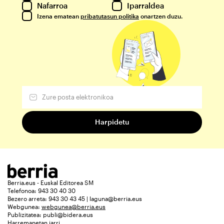
Nafarroa
Iparraldea
Izena ematean
pribatutasun politika
onartzen duzu.
Berria.eus - Euskal Editorea SM
Telefonoa: 943 30 40 30
Bezero arreta: 943 30 43 45 | laguna@berria.eus
Webgunea:
webgunea@berria.eus
Publizitatea:
publi@bidera.eus
Harremanetan jarri