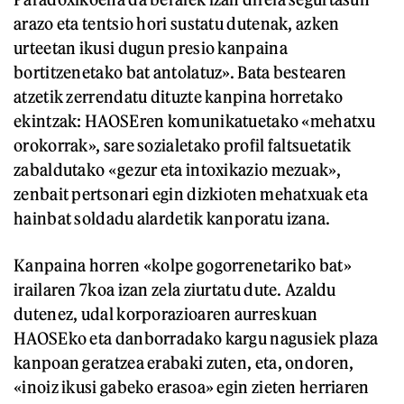
arazo eta tentsio hori sustatu dutenak, azken
urteetan ikusi dugun presio kanpaina
bortitzenetako bat antolatuz». Bata bestearen
atzetik zerrendatu dituzte kanpina horretako
ekintzak: HAOSEren komunikatuetako «mehatxu
orokorrak», sare sozialetako profil faltsuetatik
zabaldutako «gezur eta intoxikazio mezuak»,
zenbait pertsonari egin dizkioten mehatxuak eta
hainbat soldadu alardetik kanporatu izana.
Kanpaina horren «kolpe gogorrenetariko bat»
irailaren 7koa izan zela ziurtatu dute. Azaldu
dutenez, udal korporazioaren aurreskuan
HAOSEko eta danborradako kargu nagusiek plaza
kanpoan geratzea erabaki zuten, eta, ondoren,
«inoiz ikusi gabeko erasoa» egin zieten herriaren