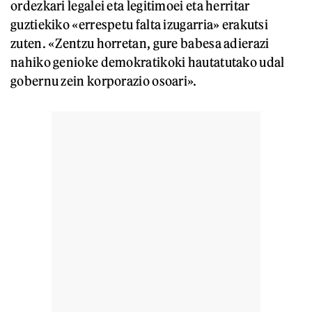
ordezkari legalei eta legitimoei eta herritar
guztiekiko «errespetu falta izugarria» erakutsi
zuten. «Zentzu horretan, gure babesa adierazi
nahiko genioke demokratikoki hautatutako udal
gobernu zein korporazio osoari».