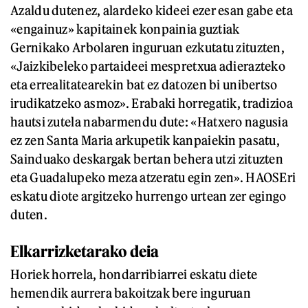
Azaldu dutenez, alardeko kideei ezer esan gabe eta
«engainuz» kapitainek konpainia guztiak
Gernikako Arbolaren inguruan ezkutatu zituzten,
«Jaizkibeleko partaideei mespretxua adierazteko
eta errealitatearekin bat ez datozen bi unibertso
irudikatzeko asmoz». Erabaki horregatik, tradizioa
hautsi zutela nabarmendu dute: «Hatxero nagusia
ez zen Santa Maria arkupetik kanpaiekin pasatu,
Sainduako deskargak bertan behera utzi zituzten
eta Guadalupeko meza atzeratu egin zen». HAOSEri
eskatu diote argitzeko hurrengo urtean zer egingo
duten.
Elkarrizketarako deia
Horiek horrela, hondarribiarrei eskatu diete
hemendik aurrera bakoitzak bere inguruan