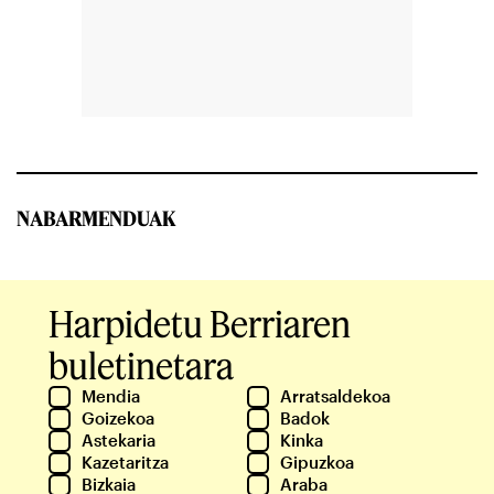
NABARMENDUAK
Harpidetu Berriaren
buletinetara
Mendia
Arratsaldekoa
Goizekoa
Badok
Astekaria
Kinka
Kazetaritza
Gipuzkoa
Bizkaia
Araba