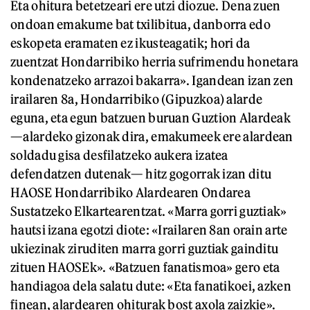
Eta ohitura betetzeari ere utzi diozue. Dena zuen
ondoan emakume bat txilibitua, danborra edo
eskopeta eramaten ez ikusteagatik; hori da
zuentzat Hondarribiko herria sufrimendu honetara
kondenatzeko arrazoi bakarra». Igandean izan zen
irailaren 8a, Hondarribiko (Gipuzkoa) alarde
eguna, eta egun batzuen buruan Guztion Alardeak
—alardeko gizonak dira, emakumeek ere alardean
soldadu gisa desfilatzeko aukera izatea
defendatzen dutenak— hitz gogorrak izan ditu
HAOSE Hondarribiko Alardearen Ondarea
Sustatzeko Elkartearentzat. «Marra gorri guztiak»
hautsi izana egotzi diote: «Irailaren 8an orain arte
ukiezinak ziruditen marra gorri guztiak gainditu
zituen HAOSEk». «Batzuen fanatismoa» gero eta
handiagoa dela salatu dute: «Eta fanatikoei, azken
finean, alardearen ohiturak bost axola zaizkie».