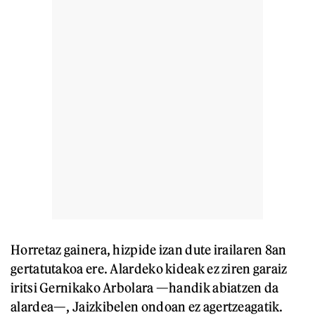
Horretaz gainera, hizpide izan dute irailaren 8an
gertatutakoa ere. Alardeko kideak ez ziren garaiz
iritsi Gernikako Arbolara —handik abiatzen da
alardea—, Jaizkibelen ondoan ez agertzeagatik.