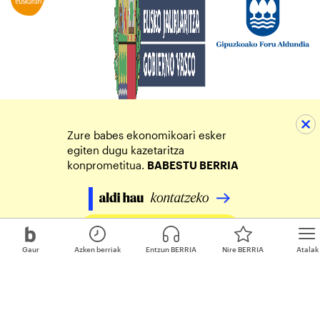
Zure babes ekonomikoari esker
egiten dugu kazetaritza
konprometitua.
BABESTU BERRIA
Egin zure ekarpena
Gaur
Azken berriak
Entzun BERRIA
Nire BERRIA
Atalak