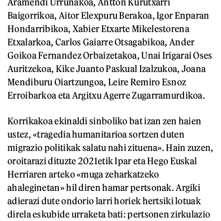
Aramendi Urruñakoa, Antton Kurutxarri
Baigorrikoa, Aitor Elexpuru Berakoa, Igor Enparan
Hondarribikoa, Xabier Etxarte Mikelestorena
Etxalarkoa, Carlos Gaiarre Otsagabikoa, Ander
Goikoa Fernandez Orbaizetakoa, Unai Irigarai Oses
Auritzekoa, Kike Juanto Paskual Izalzukoa, Joana
Mendiburu Oiartzungoa, Leire Remiro Esnoz
Erroibarkoa eta Argitxu Agerre Zugarramurdikoa.
Korrikakoa ekinaldi sinboliko bat izan zen haien
ustez, «tragedia humanitarioa sortzen duten
migrazio politikak salatu nahi zituena». Hain zuzen,
oroitarazi dituzte 2021etik Ipar eta Hego Euskal
Herriaren arteko «muga zeharkatzeko
ahaleginetan» hil diren hamar pertsonak. Argiki
adierazi dute ondorio larri horiek hertsiki lotuak
direla eskubide urraketa bati: pertsonen zirkulazio