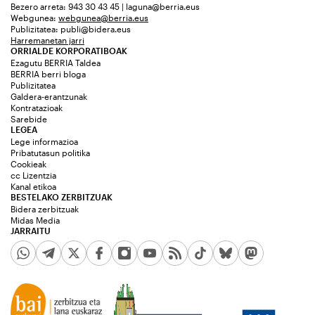
Bezero arreta: 943 30 43 45 | laguna@berria.eus
Webgunea:
webgunea@berria.eus
Publizitatea:
publi@bidera.eus
Harremanetan jarri
ORRIALDE KORPORATIBOAK
Ezagutu BERRIA Taldea
BERRIA berri bloga
Publizitatea
Galdera-erantzunak
Kontratazioak
Sarebide
LEGEA
Lege informazioa
Pribatutasun politika
Cookieak
cc Lizentzia
Kanal etikoa
BESTELAKO ZERBITZUAK
Bidera zerbitzuak
Midas Media
JARRAITU