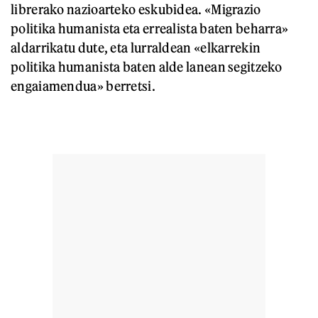
librerako nazioarteko eskubidea. «Migrazio
politika humanista eta errealista baten beharra»
aldarrikatu dute, eta lurraldean «elkarrekin
politika humanista baten alde lanean segitzeko
engaiamendua» berretsi.