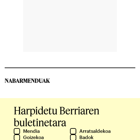
NABARMENDUAK
Harpidetu Berriaren
buletinetara
Mendia
Arratsaldekoa
Goizekoa
Badok