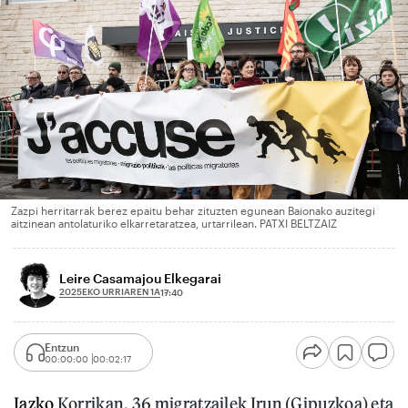
Zazpi herritarrak berez epaitu behar zituzten egunean Baionako auzitegi
aitzinean antolaturiko elkarretaratzea, urtarrilean. PATXI BELTZAIZ
Leire Casamajou Elkegarai
2025EKO URRIAREN 1A
17:40
Entzun
00:00:00
00:02:17
Iazko
Korrikan, 36 migratzailek Irun (Gipuzkoa) eta