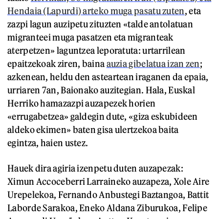
Hendaia (Lapurdi) arteko muga pasatu zuten
, eta
zazpi lagun auzipetu zituzten «talde antolatuan
migranteei muga pasatzen eta migranteak
aterpetzen» laguntzea leporatuta: urtarrilean
epaitzekoak ziren, baina
auzia gibelatua izan zen
;
azkenean, heldu den asteartean iraganen da epaia,
urriaren 7an, Baionako auzitegian. Hala, Euskal
Herriko hamazazpi auzapezek horien
«errugabetzea» galdegin dute, «giza eskubideen
aldeko ekimen» baten gisa ulertzekoa baita
egintza, haien ustez.
Hauek dira agiria izenpetu duten auzapezak:
Ximun Accoceberri Larraineko auzapeza, Xole Aire
Urepelekoa, Fernando Anbustegi Baztangoa, Battit
Laborde Sarakoa, Eneko Aldana Ziburukoa, Felipe