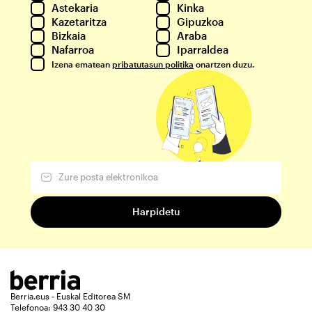
Astekaria
Kinka
Kazetaritza
Gipuzkoa
Bizkaia
Araba
Nafarroa
Iparraldea
Izena ematean
pribatutasun politika
onartzen duzu.
Berria.eus - Euskal Editorea SM
Telefonoa: 943 30 40 30