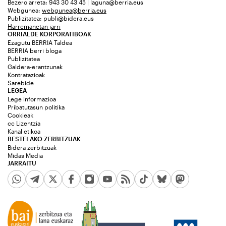
Bezero arreta: 943 30 43 45 | laguna@berria.eus
Webgunea:
webgunea@berria.eus
Publizitatea:
publi@bidera.eus
Harremanetan jarri
ORRIALDE KORPORATIBOAK
Ezagutu BERRIA Taldea
BERRIA berri bloga
Publizitatea
Galdera-erantzunak
Kontratazioak
Sarebide
LEGEA
Lege informazioa
Pribatutasun politika
Cookieak
cc Lizentzia
Kanal etikoa
BESTELAKO ZERBITZUAK
Bidera zerbitzuak
Midas Media
JARRAITU