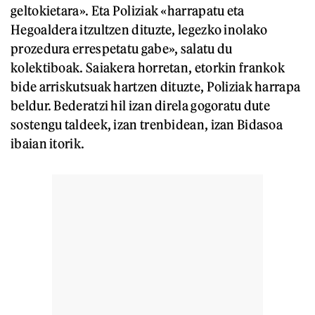
geltokietara». Eta Poliziak «harrapatu eta
Hegoaldera itzultzen dituzte, legezko inolako
prozedura errespetatu gabe», salatu du
kolektiboak. Saiakera horretan, etorkin frankok
bide arriskutsuak hartzen dituzte, Poliziak harrapa
beldur. Bederatzi hil izan direla gogoratu dute
sostengu taldeek, izan trenbidean, izan Bidasoa
ibaian itorik.