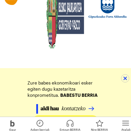
Zure babes ekonomikoari esker
egiten dugu kazetaritza
konprometitua.
BABESTU BERRIA
Egin zure ekarpena
Gaur
Azken berriak
Entzun BERRIA
Nire BERRIA
Atalak