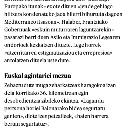
Europako itunak» ez ote dituen «jende gehiago
hiltzera kondenatuko jada hilerri bihurtuta dagoen
Mediterraneo itsasoan». Halaber, Frantziako
Gobernuak «eskuin muturraren laguntzarekin»
pasarazi berri duen Asilo eta Immigrazio Legearen
ondorioek kezkatzen dituzte. Lege horrek
«atzerritarren estigmatizazioa eta errepresioa»
antolatzen dituela uste dute.
Euskal agintariei mezua
Zehaztu dute muga zeharkatzeaz haragokoa izan
dela Korrikako 36. kilometroan egin
desobedientzia zibileko ekintza. «Lagundu
pertsona horiei Baionarako bidea segurtatu
genien», diote izenpetzaileek, «haien harrera
bertan segurtatuz».