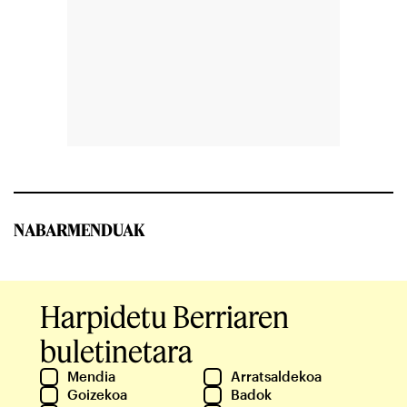
NABARMENDUAK
Harpidetu Berriaren
buletinetara
Mendia
Arratsaldekoa
Goizekoa
Badok