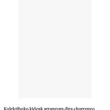
Kolektiboko kideak arrangura dira «hurrengo