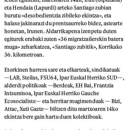
eta Hendaia (Lapurdi) arteko Santiago zubian
burutu «desobedientzia zibileko ekintza», eta
halaxe jakinarazi du prentsaurreko bidez, astearte
honetan, Irunen. Aldarrikapena izenpetu duten
egiturek erabaki zuten «36 migratzailerekin batera
muga» zeharkatzea, «Santiago zubitik», Korrikako
36. kilometroan.
Etorkinen harrera sare eta elkarteak, sindikatuak
—LAB, Steilas, FSU64, Ipar Euskal Herriko SUD—,
alderdi politikoak —Berdeak, EH Bai, Frantzia
Intsumisoa, Ipar Euskal Herriko Gauche
Ecosocialiste— eta herritar mugimenduak — Bizi,
Attac, Xuti Gazte— biltzen ditu martxoaren 14ko
ekintza bere gain hartu duen kolektiboak.