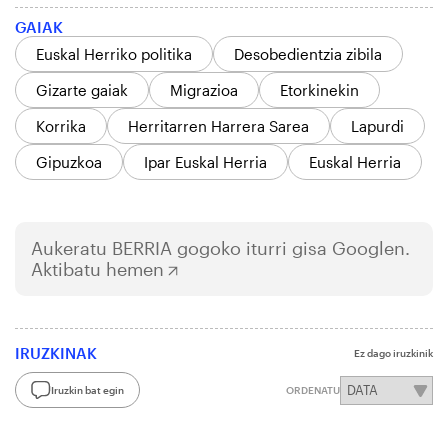
GAIAK
Euskal Herriko politika
Desobedientzia zibila
Gizarte gaiak
Migrazioa
Etorkinekin
Korrika
Herritarren Harrera Sarea
Lapurdi
Gipuzkoa
Ipar Euskal Herria
Euskal Herria
Aukeratu
BERRIA
gogoko iturri gisa Googlen.
Aktibatu hemen
IRUZKINAK
Ez dago iruzkinik
Iruzkin bat egin
ORDENATU