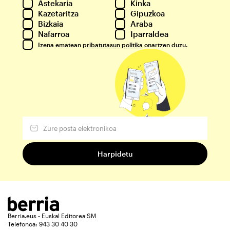
Astekaria
Kinka
Kazetaritza
Gipuzkoa
Bizkaia
Araba
Nafarroa
Iparraldea
Izena ematean
pribatutasun politika
onartzen duzu.
Berria.eus - Euskal Editorea SM
Telefonoa: 943 30 40 30