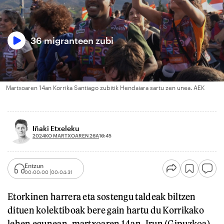
36 migranteen zubi
Martxoaren 14an Korrika Santiago zubitik Hendaiara sartu zen unea. AEK
Iñaki Etxeleku
2024KO MARTXOAREN 26A
16:45
Entzun
00:00:00
00:04:31
Etorkinen harrera eta sostengu taldeak biltzen
dituen kolektiboak bere gain hartu du Korrikako
lehen egunean, martxoaren 14an, Irun (Gipuzkoa)