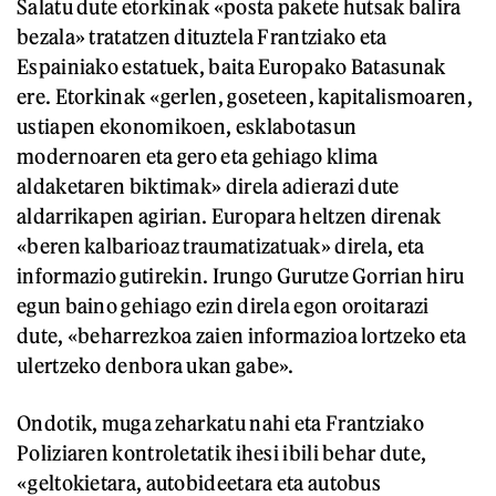
Salatu dute etorkinak «posta pakete hutsak balira
bezala» tratatzen dituztela Frantziako eta
Espainiako estatuek, baita Europako Batasunak
ere. Etorkinak «gerlen, goseteen, kapitalismoaren,
ustiapen ekonomikoen, esklabotasun
modernoaren eta gero eta gehiago klima
aldaketaren biktimak» direla adierazi dute
aldarrikapen agirian. Europara heltzen direnak
«beren kalbarioaz traumatizatuak» direla, eta
informazio gutirekin. Irungo Gurutze Gorrian hiru
egun baino gehiago ezin direla egon oroitarazi
dute, «beharrezkoa zaien informazioa lortzeko eta
ulertzeko denbora ukan gabe».
Ondotik, muga zeharkatu nahi eta Frantziako
Poliziaren kontroletatik ihesi ibili behar dute,
«geltokietara, autobideetara eta autobus