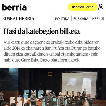
Babestu Berria
EUSKAL HERRIA
POLITIKA
EUSKARA
HEZKUN
Hasi da katebegien bilketa
Aurkeztu dute dagoeneko erabakitzeko eskubidearen
alde 2014ko ekainaren 8an Iruñea eta Durango batuko
dituen giza kateaEkimen «zabal eta askotarikoa» egin
nahi dute Gure Esku Dago plataformakoek