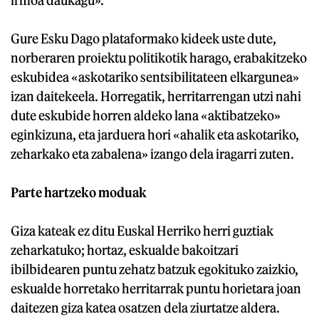
Gure Esku Dago plataformako kideek uste dute,
norberaren proiektu politikotik harago, erabakitzeko
eskubidea «askotariko sentsibilitateen elkargunea»
izan daitekeela. Horregatik, herritarrengan utzi nahi
dute eskubide horren aldeko lana «aktibatzeko»
eginkizuna, eta jarduera hori «ahalik eta askotariko,
zeharkako eta zabalena» izango dela iragarri zuten.
Parte hartzeko moduak
Giza kateak ez ditu Euskal Herriko herri guztiak
zeharkatuko; hortaz, eskualde bakoitzari
ibilbidearen puntu zehatz batzuk egokituko zaizkio,
eskualde horretako herritarrak puntu horietara joan
daitezen giza katea osatzen dela ziurtatze aldera.