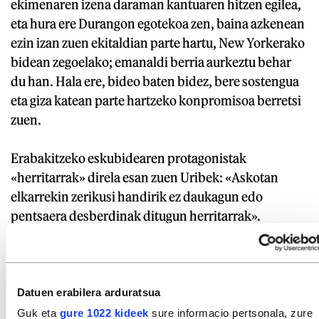
ekimenaren izena daraman kantuaren hitzen egilea,
eta hura ere Durangon egotekoa zen, baina azkenean
ezin izan zuen ekitaldian parte hartu, New Yorkerako
bidean zegoelako; emanaldi berria aurkeztu behar
du han. Hala ere, bideo baten bidez, bere sostengua
eta giza katean parte hartzeko konpromisoa berretsi
zuen.
Erabakitzeko eskubidearen protagonistak
«herritarrak» direla esan zuen Uribek: «Askotan
elkarrekin zerikusi handirik ez daukagun edo
pentsaera desberdinak ditugun herritarrak».
Herritar horiek guztiak erabakitzeko eskubidearen
aldarriak batzen dituela gaineratu zuen, «iraganera
begiratu gabe, gaur egunetik etorkizunera begira;
herritar zoriontsuak, herri libre batean».
Datuen erabilera arduratsua
Guk eta
gure 1022 kideek
sure informacio pertsonala, zure