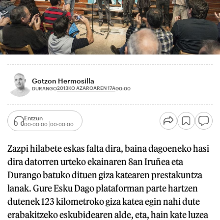
Gotzon Hermosilla
2013KO AZAROAREN 17A
DURANGO
00:00
Entzun
00:00:00
00:00:00
Zazpi hilabete eskas falta dira, baina dagoeneko hasi
dira datorren urteko ekainaren 8an Iruñea eta
Durango batuko dituen giza katearen prestakuntza
lanak. Gure Esku Dago plataforman parte hartzen
dutenek 123 kilometroko giza katea egin nahi dute
erabakitzeko eskubidearen alde, eta, hain kate luzea