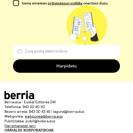
Izena ematean
pribatutasun politika
onartzen duzu.
Berria.eus - Euskal Editorea SM
Telefonoa: 943 30 40 30
Bezero arreta: 943 30 43 45 | laguna@berria.eus
Webgunea:
webgunea@berria.eus
Publizitatea:
publi@bidera.eus
Harremanetan jarri
ORRIALDE KORPORATIBOAK