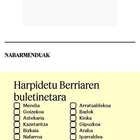
NABARMENDUAK
Harpidetu Berriaren
buletinetara
Mendia
Arratsaldekoa
Goizekoa
Badok
Astekaria
Kinka
Kazetaritza
Gipuzkoa
Bizkaia
Araba
Nafarroa
Iparraldea