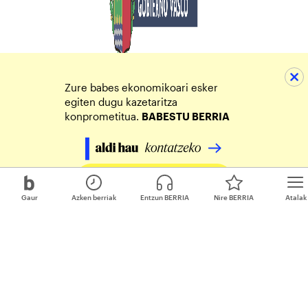
Zure babes ekonomikoari esker
egiten dugu kazetaritza
konprometitua.
BABESTU BERRIA
Egin zure ekarpena
Gaur
Azken berriak
Entzun BERRIA
Nire BERRIA
Atalak