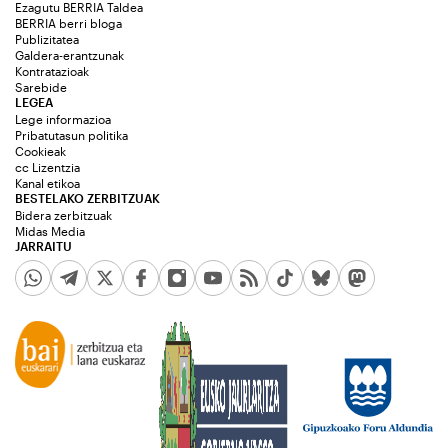
Ezagutu BERRIA Taldea
BERRIA berri bloga
Publizitatea
Galdera-erantzunak
Kontratazioak
Sarebide
LEGEA
Lege informazioa
Pribatutasun politika
Cookieak
cc Lizentzia
Kanal etikoa
BESTELAKO ZERBITZUAK
Bidera zerbitzuak
Midas Media
JARRAITU