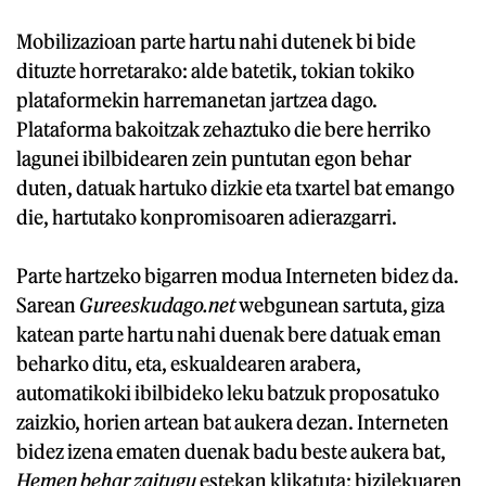
Mobilizazioan parte hartu nahi dutenek bi bide
dituzte horretarako: alde batetik, tokian tokiko
plataformekin harremanetan jartzea dago.
Plataforma bakoitzak zehaztuko die bere herriko
lagunei ibilbidearen zein puntutan egon behar
duten, datuak hartuko dizkie eta txartel bat emango
die, hartutako konpromisoaren adierazgarri.
Parte hartzeko bigarren modua Interneten bidez da.
Sarean
Gureeskudago.net
webgunean sartuta, giza
katean parte hartu nahi duenak bere datuak eman
beharko ditu, eta, eskualdearen arabera,
automatikoki ibilbideko leku batzuk proposatuko
zaizkio, horien artean bat aukera dezan. Interneten
bidez izena ematen duenak badu beste aukera bat,
Hemen behar zaitugu
estekan klikatuta: bizilekuaren