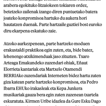
arabera egokituko litzaiokeen tokiaren ordez,
betetzeko zailenak izango diren puntuetako batera
joateko konpromisoa hartuko du aukera hori
hautatzen duenak. Parte hartzaile guztiei bost euroko
diru ekarpena eskatuko zaie.
Atzoko aurkezpenean, parte hartzeko moduen
erakustaldi praktikoa egin zuten, eta, bide batez,
lehenengo atxikimenduak jaso zituzten. Txaro
Arteaga Emakundeko zuzendari ohiak, Eñaut
Elorrieta kantariak eta Martxelo Otamendi
BERRIAko zuzendariak Interneten bidez hartu zuten
giza katean parte hartzeko konpromisoa, eta Pedro
Ibarra EHUko irakasleak eta Kepa Junkera
musikariak gauza bera egin zuten zuzenean txartela
eskuratuta. Kirmen Uribe idazlea da Gure Esku Dago