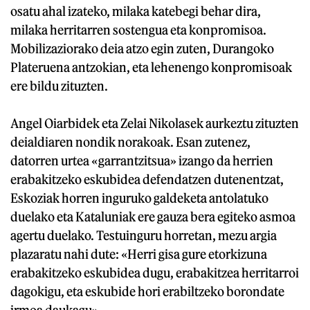
osatu ahal izateko, milaka katebegi behar dira,
milaka herritarren sostengua eta konpromisoa.
Mobilizaziorako deia atzo egin zuten, Durangoko
Plateruena antzokian, eta lehenengo konpromisoak
ere bildu zituzten.
Angel Oiarbidek eta Zelai Nikolasek aurkeztu zituzten
deialdiaren nondik norakoak. Esan zutenez,
datorren urtea «garrantzitsua» izango da herrien
erabakitzeko eskubidea defendatzen dutenentzat,
Eskoziak horren inguruko galdeketa antolatuko
duelako eta Kataluniak ere gauza bera egiteko asmoa
agertu duelako. Testuinguru horretan, mezu argia
plazaratu nahi dute: «Herri gisa gure etorkizuna
erabakitzeko eskubidea dugu, erabakitzea herritarroi
dagokigu, eta eskubide hori erabiltzeko borondate
irmoa daukagu».