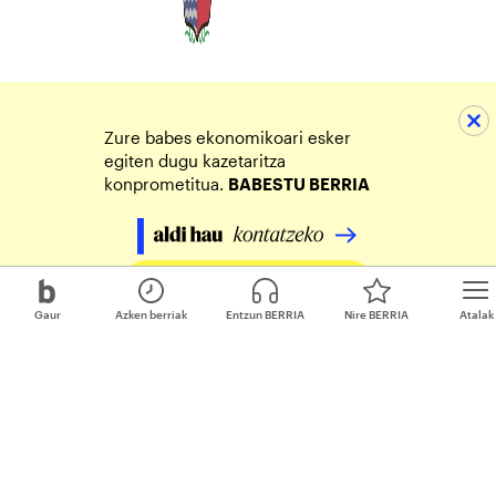
Zure babes ekonomikoari esker
egiten dugu kazetaritza
konprometitua.
BABESTU BERRIA
Egin zure ekarpena
Gaur
Azken berriak
Entzun BERRIA
Nire BERRIA
Atalak