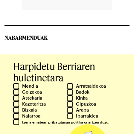
NABARMENDUAK
Harpidetu Berriaren
buletinetara
Mendia
Arratsaldekoa
Goizekoa
Badok
Astekaria
Kinka
Kazetaritza
Gipuzkoa
Bizkaia
Araba
Nafarroa
Iparraldea
Izena ematean
pribatutasun politika
onartzen duzu.