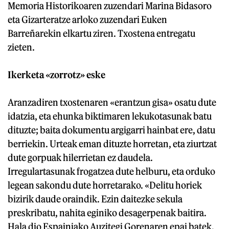
Memoria Historikoaren zuzendari Marina Bidasoro
eta Gizarteratze arloko zuzendari Euken
Barreñarekin elkartu ziren. Txostena entregatu
zieten.
Ikerketa «zorrotz» eske
Aranzadiren txostenaren «erantzun gisa» osatu dute
idatzia, eta ehunka biktimaren lekukotasunak batu
dituzte; baita dokumentu argigarri hainbat ere, datu
berriekin. Urteak eman dituzte horretan, eta ziurtzat
dute gorpuak hilerrietan ez daudela.
Irregulartasunak frogatzea dute helburu, eta orduko
legean sakondu dute horretarako. «Delitu horiek
bizirik daude oraindik. Ezin daitezke sekula
preskribatu, nahita eginiko desagerpenak baitira.
Hala dio Espainiako Auzitegi Gorenaren epai batek,