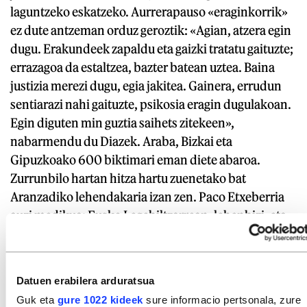
laguntzeko eskatzeko. Aurrerapauso «eraginkorrik»
ez dute antzeman orduz geroztik: «Agian, atzera egin
dugu. Erakundeek zapaldu eta gaizki tratatu gaituzte;
errazagoa da estaltzea, bazter batean uztea. Baina
justizia merezi dugu, egia jakitea. Gainera, errudun
sentiarazi nahi gaituzte, psikosia eragin dugulakoan.
Egin diguten min guztia saihets zitekeen»,
nabarmendu du Diazek. Araba, Bizkai eta
Gipuzkoako 600 biktimari eman diete abaroa.
Zurrunbilo hartan hitza hartu zuenetako bat
Aranzadiko lehendakaria izan zen. Paco Etxeberria
auzi medikua: Eusko Legebiltzarrean, lehenbizi, eta
Gipuzkoako Batzar Nagusietan, gero, mintzatu zen.
Adierazi zuen ez zela izan «umeen lapurreta
antolaturik». Diazen aldartea aldatu du horrek: «Ez
Datuen erabilera arduratsua
zaigu logikoa iruditzen lan bat egiteko ardura ematea
Guk eta
gure 1022 kideek
sure informacio pertsonala, zure