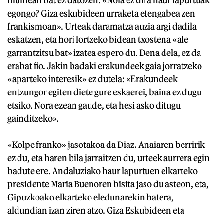
egongo? Giza eskubideen urraketa etengabea zen
frankismoan». Urteak daramatza auzia argi dadila
eskatzen, eta hori lortzeko bidean txostena «ale
garrantzitsu bat» izatea espero du. Dena dela, ez da
erabat fio. Jakin badaki erakundeek gaia jorratzeko
«aparteko interesik» ez dutela: «Erakundeek
entzungor egiten diete gure eskaerei, baina ez dugu
etsiko. Nora ezean gaude, eta hesi asko ditugu
gainditzeko».
«Kolpe franko» jasotakoa da Diaz. Anaiaren berririk
ez du, eta haren bila jarraitzen du, urteek aurrera egin
badute ere. Andaluziako haur lapurtuen elkarteko
presidente Maria Buenoren bisita jaso du asteon, eta,
Gipuzkoako elkarteko eledunarekin batera,
aldundian izan ziren atzo. Giza Eskubideen eta