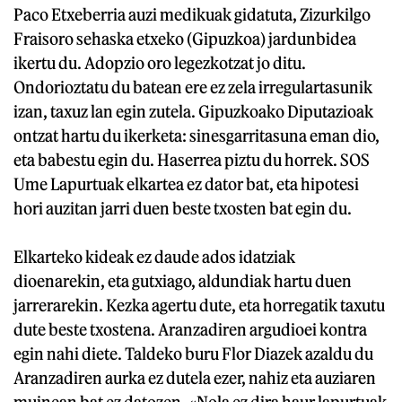
Paco Etxeberria auzi medikuak gidatuta, Zizurkilgo
Fraisoro sehaska etxeko (Gipuzkoa) jardunbidea
ikertu du. Adopzio oro legezkotzat jo ditu.
Ondorioztatu du batean ere ez zela irregulartasunik
izan, taxuz lan egin zutela. Gipuzkoako Diputazioak
ontzat hartu du ikerketa: sinesgarritasuna eman dio,
eta babestu egin du. Haserrea piztu du horrek. SOS
Ume Lapurtuak elkartea ez dator bat, eta hipotesi
hori auzitan jarri duen beste txosten bat egin du.
Elkarteko kideak ez daude ados idatziak
dioenarekin, eta gutxiago, aldundiak hartu duen
jarrerarekin. Kezka agertu dute, eta horregatik taxutu
dute beste txostena. Aranzadiren argudioei kontra
egin nahi diete. Taldeko buru Flor Diazek azaldu du
Aranzadiren aurka ez dutela ezer, nahiz eta auziaren
muinean bat ez datozen. «Nola ez dira haur lapurtuak