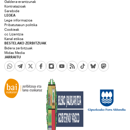
Galdera-erantzunak
Kontratazioak
Sarebide
LEGEA
Lege informazioa
Pribatutasun politika
Cookieak
cc Lizentzia
Kanal etikoa
BESTELAKO ZERBITZUAK
Bidera zerbitzuak
Midas Media
JARRAITU