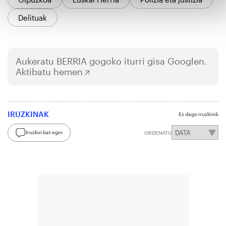
Delituak
Aukeratu
BERRIA
gogoko iturri gisa Googlen.
Aktibatu hemen
IRUZKINAK
Ez dago iruzkinik
Iruzkin bat egin
ORDENATU