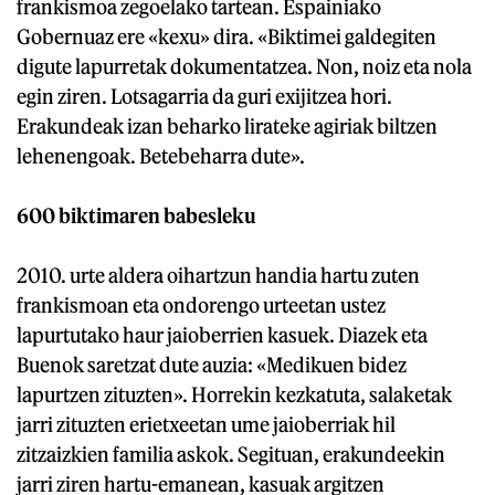
frankismoa zegoelako tartean. Espainiako
Gobernuaz ere «kexu» dira. «Biktimei galdegiten
digute lapurretak dokumentatzea. Non, noiz eta nola
egin ziren. Lotsagarria da guri exijitzea hori.
Erakundeak izan beharko lirateke agiriak biltzen
lehenengoak. Betebeharra dute».
600 biktimaren babesleku
2010. urte aldera oihartzun handia hartu zuten
frankismoan eta ondorengo urteetan ustez
lapurtutako haur jaioberrien kasuek. Diazek eta
Buenok saretzat dute auzia: «Medikuen bidez
lapurtzen zituzten». Horrekin kezkatuta, salaketak
jarri zituzten erietxeetan ume jaioberriak hil
zitzaizkien familia askok. Segituan, erakundeekin
jarri ziren hartu-emanean, kasuak argitzen