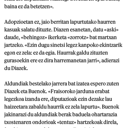
baina ez da betetzen».
Adopzioetan ez, jaio berritan lapurtutako haurren
kasuak salatu dituzte. Diazen esanetan, datu «aski»
daude, «behingoz» ikerketa «zorrotz» bat martxan
jartzeko. «Ezin dugu sinetsi legez kanpoko ekintzarik
egon ez zela: ez da egia. Haurrak galdu zituzten
gurasoekin ere ez dira harremanetan jarri», adierazi
du Diazek.
Aldundiak bestelako jarrera bat izatea espero zuten
Diazek eta Buenok. «Fraisoroko jarduna erabat
legezkoa izanda ere, diputazioak ezin dezake lau
haizeetara zabaldu haurrik ez zela lapurtu». Buenok
jakinarazi du aldundiak berak baduela ohartarazia
txostenaren ondorioak «tentuz» hartzekoak direla,