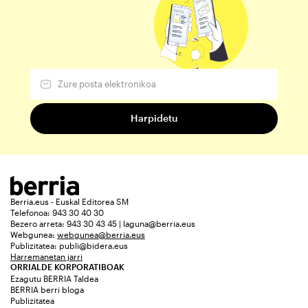
Berria.eus - Euskal Editorea SM
Telefonoa: 943 30 40 30
Bezero arreta: 943 30 43 45 | laguna@berria.eus
Webgunea:
webgunea@berria.eus
Publizitatea:
publi@bidera.eus
Harremanetan jarri
ORRIALDE KORPORATIBOAK
Ezagutu BERRIA Taldea
BERRIA berri bloga
Publizitatea