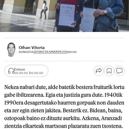
Oihan Vitoria
2014KO EKAINAREN 20A
DONOSTIA
00:00
Entzun
00:00:00
00:00:00
Nekea nabari dute, alde batetik bestera fruiturik lortu
gabe ibiltzearena. Egia eta justizia gura dute. 1940tik
1990era desagertutako haurren gorpuak non dauden
eta zer egin zieten jakitea. Besterik ez. Bidean, baina,
oztopoak baino ez dituzte aurkitu. Azkena, Aranzadi
zientzia elkarteak martxoan plazaratu zuen txostena.