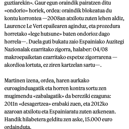
guztiarekin». Gaur egun oraindik pairatzen ditu
«ondorio» horiek, ordea: oraindik blokeatua du
kontu korrontea —2008an atxilotu zuten lehen aldiz,
Laurence Le Vert epailearen aginduz, eta prozedura
horretako «lege hutsune» baten ondorioz dago
horrela—. Duela guti bukatu zaio Espainiako Auzitegi
Nazionalak ezarritako zigorra, halaber: 04/08
makroepaiketan ezarritako espetxe zigorrarena —
akordioa lortuta, ez ziren kartzelan sartu—.
Martinen izena, ordea, haren aurkako
euroaginduagatik eta horren kontra sortu zen
mugimendu «zabalagatik» da bereziki ezaguna:
2011n «desagertzea» erabaki zuen, eta 2012ko
azaroan atxilotu eta Espainiaratu zuten azkenean.
Handik hilabetera gelditu zen aske, 15.000 euro
ordainduta.