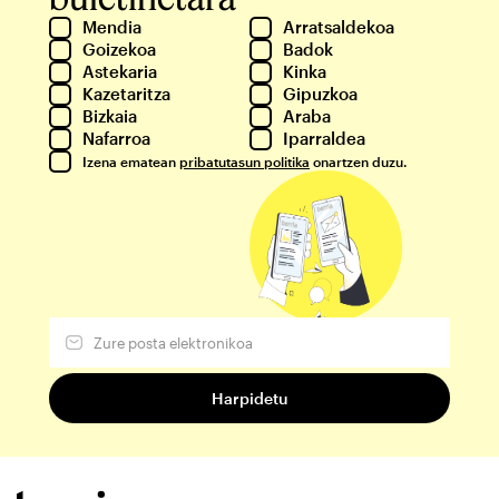
Mendia
Arratsaldekoa
Goizekoa
Badok
Astekaria
Kinka
Kazetaritza
Gipuzkoa
Bizkaia
Araba
Nafarroa
Iparraldea
Izena ematean
pribatutasun politika
onartzen duzu.