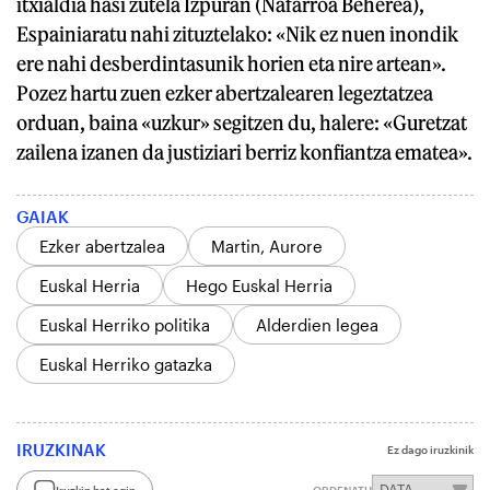
itxialdia hasi zutela Izpuran (Nafarroa Beherea),
Espainiaratu nahi zituztelako: «Nik ez nuen inondik
ere nahi desberdintasunik horien eta nire artean».
Pozez hartu zuen ezker abertzalearen legeztatzea
orduan, baina «uzkur» segitzen du, halere: «Guretzat
zailena izanen da justiziari berriz konfiantza ematea».
GAIAK
Ezker abertzalea
Martin, Aurore
Euskal Herria
Hego Euskal Herria
Euskal Herriko politika
Alderdien legea
Euskal Herriko gatazka
IRUZKINAK
Ez dago iruzkinik
Iruzkin bat egin