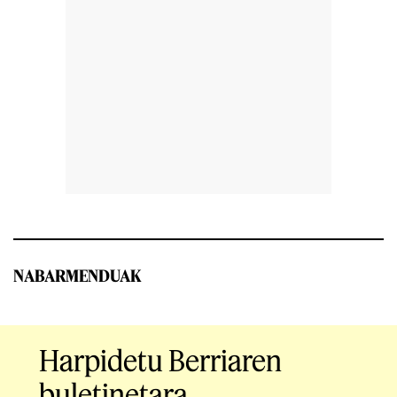
NABARMENDUAK
Harpidetu Berriaren
buletinetara