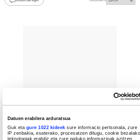
ORDENATU
Datuen erabilera arduratsua
Guk eta
gure 1022 kideek
sure informacio pertsonala, zure
IP zenbakia, esaterako, prozesatzen ditugu, cookie bezalak
teknologiak erabiliz eta zure gailuko informazioak azitzen