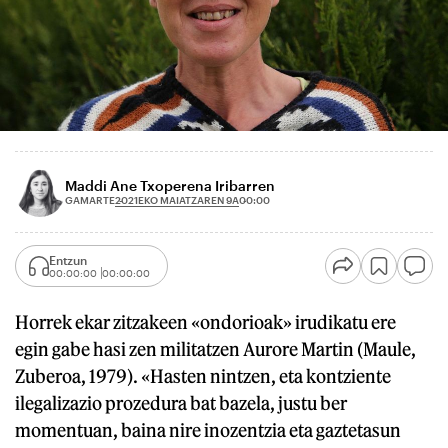
Maddi Ane Txoperena Iribarren
2021EKO MAIATZAREN 9A
GAMARTE
00:00
Entzun
00:00:00
00:00:00
Horrek ekar zitzakeen «ondorioak» irudikatu ere
egin gabe hasi zen militatzen Aurore Martin (Maule,
Zuberoa, 1979). «Hasten nintzen, eta kontziente
ilegalizazio prozedura bat bazela, justu ber
momentuan, baina nire inozentzia eta gaztetasun