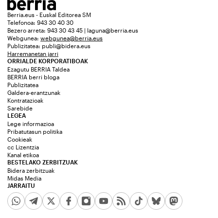
Berria.eus - Euskal Editorea SM
Telefonoa: 943 30 40 30
Bezero arreta: 943 30 43 45 | laguna@berria.eus
Webgunea:
webgunea@berria.eus
Publizitatea:
publi@bidera.eus
Harremanetan jarri
ORRIALDE KORPORATIBOAK
Ezagutu BERRIA Taldea
BERRIA berri bloga
Publizitatea
Galdera-erantzunak
Kontratazioak
Sarebide
LEGEA
Lege informazioa
Pribatutasun politika
Cookieak
cc Lizentzia
Kanal etikoa
BESTELAKO ZERBITZUAK
Bidera zerbitzuak
Midas Media
JARRAITU