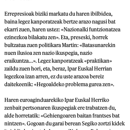
Errepresioak biziki markatu du haren ibilbidea,
baina legez kanporatzeak bertze arazo nagusi bat
ekarri zuen, haren ustez: «Nazionalki funtzionatzea
ezinezkoa bilakatu zen». Eta, preseski, horrek
bultzatua zuen politikara Martin: «Batasunarekin
nuen ilusioa zen nazio ikuspegia, nazio
eraikuntza...». Legez kanporatzeak «praktikan»
zaildu zuen hori, eta, beraz, Ipar Euskal Herrian
legezkoa izan arren, ez du uste arazoa bereiz
daitekeenik: «Hegoaldeko problema gurea zen».
Haren euroaginduarekiko Ipar Euskal Herriko
zenbait pertsonaren ikuspegiak ere trabatzen du,
alde horretatik: «Gehiengoaren baitan frantses bat
nintzen». Gogoan du garai berean Segiko zortzi kidek