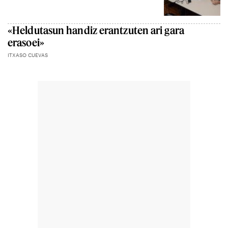
«Heldutasun handiz erantzuten ari gara
erasoei»
ITXASO CUEVAS