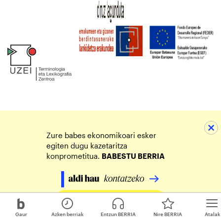
Zure babes ekonomikoari esker
egiten dugu kazetaritza
konprometitua.
BABESTU BERRIA
Egin zure ekarpena
Gaur
Azken berriak
Entzun BERRIA
Nire BERRIA
Atalak