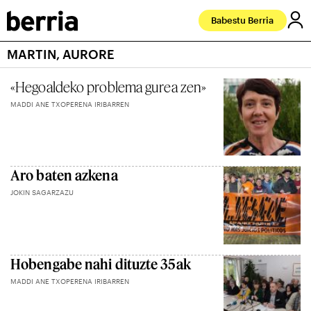
Babestu Berria
MARTIN, AURORE
«Hegoaldeko problema gurea zen»
MADDI ANE TXOPERENA IRIBARREN
Aro baten azkena
JOKIN SAGARZAZU
Hobengabe nahi dituzte 35ak
MADDI ANE TXOPERENA IRIBARREN