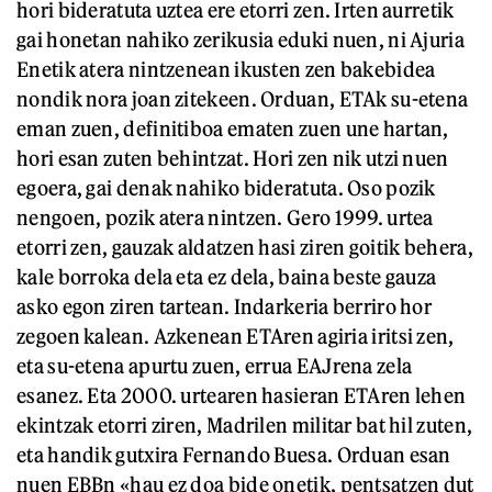
hori bideratuta uztea ere etorri zen. Irten aurretik
gai honetan nahiko zerikusia eduki nuen, ni Ajuria
Enetik atera nintzenean ikusten zen bakebidea
nondik nora joan zitekeen. Orduan, ETAk su-etena
eman zuen, definitiboa ematen zuen une hartan,
hori esan zuten behintzat. Hori zen nik utzi nuen
egoera, gai denak nahiko bideratuta. Oso pozik
nengoen, pozik atera nintzen. Gero 1999. urtea
etorri zen, gauzak aldatzen hasi ziren goitik behera,
kale borroka dela eta ez dela, baina beste gauza
asko egon ziren tartean. Indarkeria berriro hor
zegoen kalean. Azkenean ETAren agiria iritsi zen,
eta su-etena apurtu zuen, errua EAJrena zela
esanez. Eta 2000. urtearen hasieran ETAren lehen
ekintzak etorri ziren, Madrilen militar bat hil zuten,
eta handik gutxira Fernando Buesa. Orduan esan
nuen EBBn «hau ez doa bide onetik, pentsatzen dut