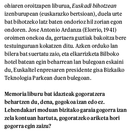
ohiaren oroitzapen liburua,
Euskadi bihotzean
izenburupean (euskarazko bertsioan), duela urte
bat bihotzeko latz baten ondorioz hil zorian egon
ondoren. Jose Antonio Ardanza (Elorrio, 1941)
oroimen onekoa da, gertaera guztiak bakoitza bere
testuinguruan kokatzen ditu. Azken orduko lan
bilera bat suertatu zaio, eta elkarrizketa Bilboko
hotel batean egin beharrean lan bulegoan eskaini
du, Euskaltel enpresaren presidente gisa Bizkaiko
Teknologia Parkean duen bulegoan.
Memoria liburu bat idazteak gogoratzera
behartzen du, dena, gogokoa izan edo ez.
Lehendakari moduan bizitako garaia gogorra izan
zela kontuan hartuta, gogoratzeko ariketa hori
gogorra egin zaizu?