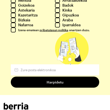
Mendia
Arratsaldekoa
Goizekoa
Badok
Astekaria
Kinka
Kazetaritza
Gipuzkoa
Bizkaia
Araba
Nafarroa
Iparraldea
Izena ematean
pribatutasun politika
onartzen duzu.