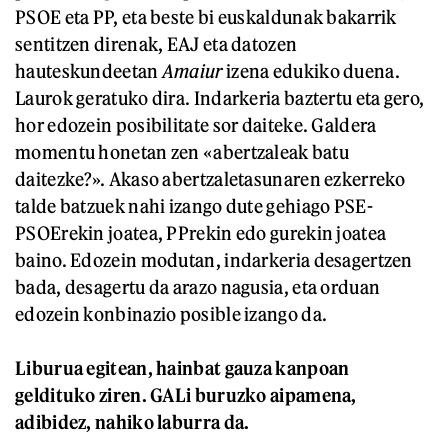
PSOE eta PP, eta beste bi euskaldunak bakarrik
sentitzen direnak, EAJ eta datozen
hauteskundeetan
Amaiur
izena edukiko duena.
Laurok geratuko dira. Indarkeria baztertu eta gero,
hor edozein posibilitate sor daiteke. Galdera
momentu honetan zen «abertzaleak batu
daitezke?». Akaso abertzaletasunaren ezkerreko
talde batzuek nahi izango dute gehiago PSE-
PSOErekin joatea, PPrekin edo gurekin joatea
baino. Edozein modutan, indarkeria desagertzen
bada, desagertu da arazo nagusia, eta orduan
edozein konbinazio posible izango da.
Liburua egitean, hainbat gauza kanpoan
geldituko ziren. GALi buruzko aipamena,
adibidez, nahiko laburra da.