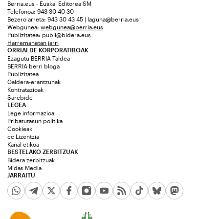
Berria.eus - Euskal Editorea SM
Telefonoa: 943 30 40 30
Bezero arreta: 943 30 43 45 | laguna@berria.eus
Webgunea:
webgunea@berria.eus
Publizitatea:
publi@bidera.eus
Harremanetan jarri
ORRIALDE KORPORATIBOAK
Ezagutu BERRIA Taldea
BERRIA berri bloga
Publizitatea
Galdera-erantzunak
Kontratazioak
Sarebide
LEGEA
Lege informazioa
Pribatutasun politika
Cookieak
cc Lizentzia
Kanal etikoa
BESTELAKO ZERBITZUAK
Bidera zerbitzuak
Midas Media
JARRAITU