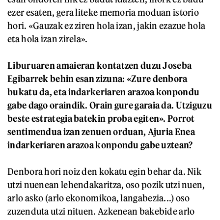
ezer esaten, gera liteke memoria moduan istorio
hori. «Gauzak ez ziren hola izan, jakin ezazue hola
eta hola izan zirela».
Liburuaren amaieran kontatzen duzu Joseba
Egibarrek behin esan zizuna: «Zure denbora
bukatu da, eta indarkeriaren arazoa konpondu
gabe dago oraindik. Orain gure garaia da. Utziguzu
beste estrategia batekin proba egiten». Porrot
sentimendua izan zenuen orduan, Ajuria Enea
indarkeriaren arazoa konpondu gabe uztean?
Denbora hori noiz den kokatu egin behar da. Nik
utzi nuenean lehendakaritza, oso pozik utzi nuen,
arlo asko (arlo ekonomikoa, langabezia...) oso
zuzenduta utzi nituen. Azkenean bakebide arlo