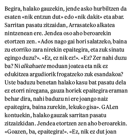
Begira, halako gauzekin, jende asko hurbiltzen da
esaten «nik entzun dut» edo «nik dakit» eta abar.
Sarritan pasatu zitzaidan, Arrasateko alkatea
nintzenean ere. Jendea oso aho beroarekin
etortzen zen. «Ados nago gai hori salatzeko, baina
zu etorriko zara nirekin epaitegira, eta zuk sinatu
egingo duzu?». «Ez, ez nik ez!». «Ez? Zer nahi duzu
ba? Ni
alkahuete
moduan joatea eta nik ez
edukitzea argudiorik frogatzeko zuk esandakoa?
Uste baduzu benetan halako kasu bat pasatu dela
ez etorri niregana, gauza horiek epaitegira eraman
behar dira, nahi baduzu ni ere joango naiz
epaitegira, baina zurekin, lekuko gisa». GALen
kontuekin, halako gauzak sarritan pasatu
zitzaizkidan. Jendea etortzen zen aho beroarekin.
«Goazen, ba, epaitegira!». «Ez, nik ez dut joan