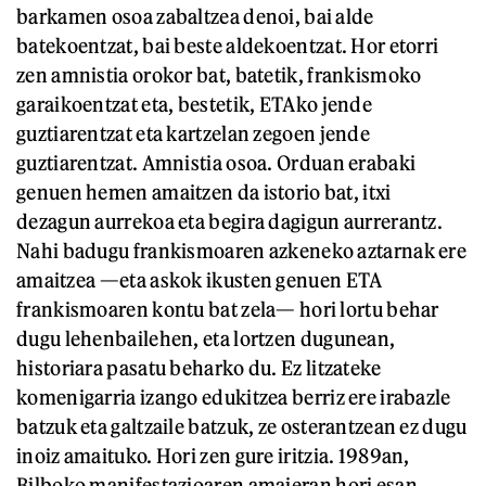
barkamen osoa zabaltzea denoi, bai alde
batekoentzat, bai beste aldekoentzat. Hor etorri
zen amnistia orokor bat, batetik, frankismoko
garaikoentzat eta, bestetik, ETAko jende
guztiarentzat eta kartzelan zegoen jende
guztiarentzat. Amnistia osoa. Orduan erabaki
genuen hemen amaitzen da istorio bat, itxi
dezagun aurrekoa eta begira dagigun aurrerantz.
Nahi badugu frankismoaren azkeneko aztarnak ere
amaitzea —eta askok ikusten genuen ETA
frankismoaren kontu bat zela— hori lortu behar
dugu lehenbailehen, eta lortzen dugunean,
historiara pasatu beharko du. Ez litzateke
komenigarria izango edukitzea berriz ere irabazle
batzuk eta galtzaile batzuk, ze osterantzean ez dugu
inoiz amaituko. Hori zen gure iritzia. 1989an,
Bilboko manifestazioaren amaieran hori esan