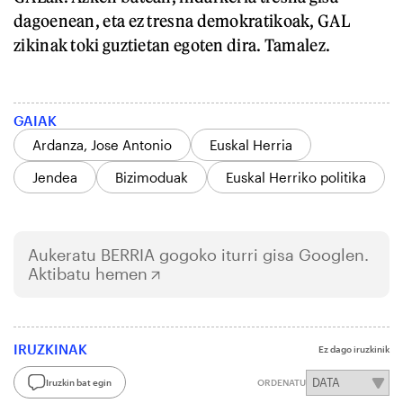
dagoenean, eta ez tresna demokratikoak, GAL
zikinak toki guztietan egoten dira. Tamalez.
GAIAK
Ardanza, Jose Antonio
Euskal Herria
Jendea
Bizimoduak
Euskal Herriko politika
Aukeratu
BERRIA
gogoko iturri gisa Googlen.
Aktibatu hemen
IRUZKINAK
Ez dago iruzkinik
Iruzkin bat egin
ORDENATU