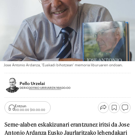
Jose Antonio Ardanza, 'Euskadi bihotzean' memoria liburuaren ondoan.
Pello Urzelai
2011KO URRIAREN 16A
DERIO
00:00
Entzun
00:00:00
00:00:00
Seme-alaben eskakizunari erantzunez iritsi da Jose
Antonio Ardanza Eusko Jaurlaritzako lehendakari