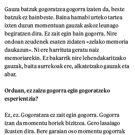
Gauza batzuk gogoratzea gogorra izaten da, beste
batzuk ez hainbeste. Baina hamabi urteko tartea
ixten duzun momentuan gauzak askoz leunago
begiratzen dira. Ez zait egin hain gogorra. Nire
ondoan zeudenek esaten zidaten «zelako memoria
daukazun». Ni ere harrituta geratu naiz
memoriarekin. Ez bakarrik nire lehendakaritzako
gauzak, baita aurrekoak ere, alkatetzako gauzak eta
abar.
Orduan, ez zaizu gogorra egin gogoratzeko
esperientzia?
Ez, ez. Gogoratzea ez zait egin gogorra. Gogorra
izan da momentu horiek bizitzea. Gero lasaiago
ikusten dira. Bere garaian oso momentu gogorrak