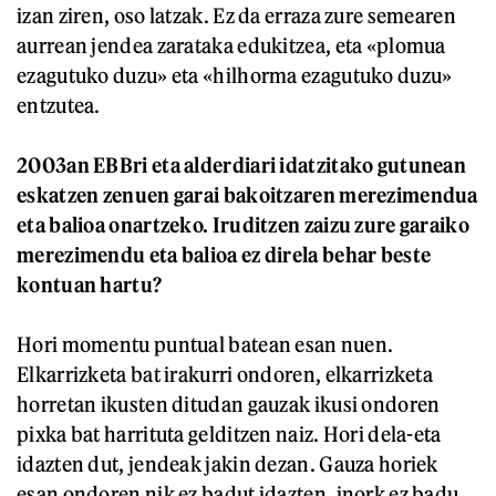
izan ziren, oso latzak. Ez da erraza zure semearen
aurrean jendea zarataka edukitzea, eta «plomua
ezagutuko duzu» eta «hilhorma ezagutuko duzu»
entzutea.
2003an EBBri eta alderdiari idatzitako gutunean
eskatzen zenuen garai bakoitzaren merezimendua
eta balioa onartzeko. Iruditzen zaizu zure garaiko
merezimendu eta balioa ez direla behar beste
kontuan hartu?
Hori momentu puntual batean esan nuen.
Elkarrizketa bat irakurri ondoren, elkarrizketa
horretan ikusten ditudan gauzak ikusi ondoren
pixka bat harrituta gelditzen naiz. Hori dela-eta
idazten dut, jendeak jakin dezan. Gauza horiek
esan ondoren nik ez badut idazten, inork ez badu