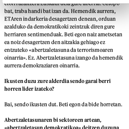
etorri azaltzera Euskadi dela gure aberria. Oztopo
bat, traba handi bat izan da. Hemendik aurrera,
ETAren indarkeria desagertzen denean, orduan
azalduko da demokratikoki zeintzuk diren gure
herriaren sentimenduak. Beti egon naiz ametsetan
ea noiz desagertzen den aitzakia gehiago ez
entzuteko «abertzaletasuna da terrorismoaren
oinarria». Ez. Abertzaletasuna izango da hemendik
aurrera demokraziaren oinarria.
Ikusten duzu zure alderdia sendo garai berri
horren lider izateko?
Bai, sendo ikusten dut. Beti egon da bide horretan.
Abertzaletasunaren bi sektoreen artean,
«abertzaletasun demokratikoa» deitzen duzuna