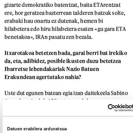
gizarte demokratiko batentzat, baita ETArentzat
ere, hor geratzea bazterrean talderen batzuk solte,
erabaki hau onartu ez dutenak, hemen bi
hilabetera edo hiru hilabetera esaten «gu gara ETA
benetakoa», IRAn pasatu zen bezala.
Itxarotakoa betetzen bada, garai berri bat irekiko
da, eta, adibidez, posible ikusten duzu betetzea
Ibarretxe lehendakariak Nazio Batuen
Erakundean agertutako nahia?
Uste dut egunen batean egia izan daitekeela Sabino
Aranak orain dela 120 urte esandakoa:
«Euskotarren aberria Euskadi da». Gure alderdia
hortik hasi zen orain dela 120 urte. Beti eduki dugu
arazo bat: euskaldunok bi sentimendu dauzkagu:
Datuen erabilera arduratsua