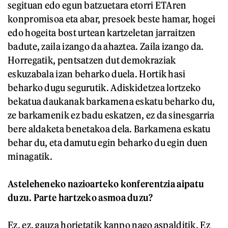
segituan edo egun batzuetara etorri ETAren
konpromisoa eta abar, presoek beste hamar, hogei
edo hogeita bost urtean kartzeletan jarraitzen
badute, zaila izango da ahaztea. Zaila izango da.
Horregatik, pentsatzen dut demokraziak
eskuzabala izan beharko duela. Hortik hasi
beharko dugu segurutik. Adiskidetzea lortzeko
bekatua daukanak barkamena eskatu beharko du,
ze barkamenik ez badu eskatzen, ez da sinesgarria
bere aldaketa benetakoa dela. Barkamena eskatu
behar du, eta damutu egin beharko du egin duen
minagatik.
Asteleheneko nazioarteko konferentzia aipatu
duzu. Parte hartzeko asmoa duzu?
Ez, ez, gauza horietatik kanpo nago aspalditik. Ez