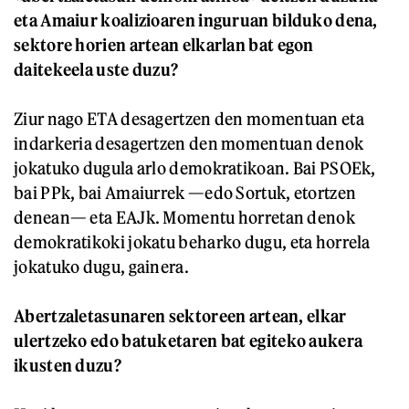
eta Amaiur koalizioaren inguruan bilduko dena,
sektore horien artean elkarlan bat egon
daitekeela uste duzu?
Ziur nago ETA desagertzen den momentuan eta
indarkeria desagertzen den momentuan denok
jokatuko dugula arlo demokratikoan. Bai PSOEk,
bai PPk, bai Amaiurrek —edo Sortuk, etortzen
denean— eta EAJk. Momentu horretan denok
demokratikoki jokatu beharko dugu, eta horrela
jokatuko dugu, gainera.
Abertzaletasunaren sektoreen artean, elkar
ulertzeko edo batuketaren bat egiteko aukera
ikusten duzu?