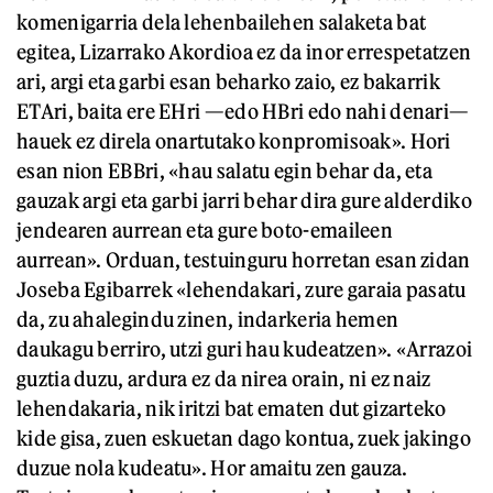
komenigarria dela lehenbailehen salaketa bat
egitea, Lizarrako Akordioa ez da inor errespetatzen
ari, argi eta garbi esan beharko zaio, ez bakarrik
ETAri, baita ere EHri —edo HBri edo nahi denari—
hauek ez direla onartutako konpromisoak». Hori
esan nion EBBri, «hau salatu egin behar da, eta
gauzak argi eta garbi jarri behar dira gure alderdiko
jendearen aurrean eta gure boto-emaileen
aurrean». Orduan, testuinguru horretan esan zidan
Joseba Egibarrek «lehendakari, zure garaia pasatu
da, zu ahalegindu zinen, indarkeria hemen
daukagu berriro, utzi guri hau kudeatzen». «Arrazoi
guztia duzu, ardura ez da nirea orain, ni ez naiz
lehendakaria, nik iritzi bat ematen dut gizarteko
kide gisa, zuen eskuetan dago kontua, zuek jakingo
duzue nola kudeatu». Hor amaitu zen gauza.