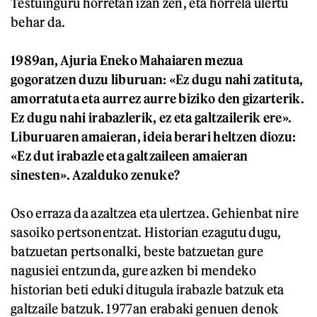
Testuinguru horretan izan zen, eta horrela ulertu
behar da.
1989an, Ajuria Eneko Mahaiaren mezua
gogoratzen duzu liburuan: «Ez dugu nahi zatituta,
amorratuta eta aurrez aurre biziko den gizarterik.
Ez dugu nahi irabazlerik, ez eta galtzailerik ere».
Liburuaren amaieran, ideia berari heltzen diozu:
«Ez dut irabazle eta galtzaileen amaieran
sinesten». Azalduko zenuke?
Oso erraza da azaltzea eta ulertzea. Gehienbat nire
sasoiko pertsonentzat. Historian ezagutu dugu,
batzuetan pertsonalki, beste batzuetan gure
nagusiei entzunda, gure azken bi mendeko
historian beti eduki ditugula irabazle batzuk eta
galtzaile batzuk. 1977an erabaki genuen denok