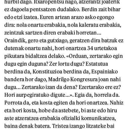
hurbil dago. Itxaropentsu nago, atzerantz joaterik
ez dagoela pentsatzen dudalako. Berdin zait bihar
edo etzi izatea. Euren artean arazo asko egongo
dira: nola onartu erabakia, nola kaleratu erabakia,
zeintzuk sartzen diren erabaki horretan...
Oraindik, gero eta gutxiago, geratzen dira batzuk ez
dutenak onartu nahi, hori onartzea 34 urtetakoa
pikutara bidaltzea delako. «Orduan, zertarako egin
dugu egin duguna? Zer lortu dugu? Estatutua
berdina da, Konstituzioa berdina da, Espainiako
bandera hor dago, Madrilgo Kongresura joan nahi
dugu... Zertarako izan da dena? Ezertarako ere ez?
Hori aurpegiratuko digute...». Egia da, horrela da.
Porrota da, eta kosta egiten da hori onartzea. Nahiz
eta hori kosta, hobe da astebete, bi aste edo hiru
aste atzeratzea erabakia ofizialki komunikatzea,
baina denak batera. Tristea izango litzateke bai