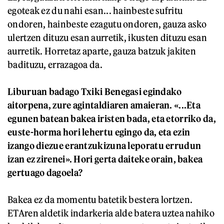
egoteak ez du nahi esan... hainbeste sufritu
ondoren, hainbeste ezagutu ondoren, gauza asko
ulertzen dituzu esan aurretik, ikusten dituzu esan
aurretik. Horretaz aparte, gauza batzuk jakiten
badituzu, errazagoa da.
Liburuan badago Txiki Benegasi egindako
aitorpena, zure agintaldiaren amaieran. «...Eta
egunen batean bakea iristen bada, eta etorriko da,
euste-horma hori lehertu egingo da, eta ezin
izango diezue erantzukizuna leporatu errudun
izan ez zirenei». Hori gerta daiteke orain, bakea
gertuago dagoela?
Bakea ez da momentu batetik bestera lortzen.
ETAren aldetik indarkeria alde batera uztea nahiko