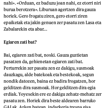
nahi». «Orduan, ez baduzu joan nahi, ez etorri niri
burua berotzera». Liburuan agertzen dira gauza
horiek. Gero frogatu ziren, gero etorri ziren
epaiketak eta jakin genuen zer pasatu zen Lasa eta
Zabalarekin eta abar...
Egiaren zati bat?
Bai, egiaren zati bat, noski. Gauza guztietan
pasatzen da, gehienetan egiaren zati bat.
Perturrekin zer pasatu zen ez dakigu, susmoak
dauzkagu, alde batekoak eta bestekoak, segun
nondik datozen, baina ez badira frogatzen, hor
gelditzen dira susmoak. Hor gelditzen dira egia
erdiak. Yoyesekin ere ez dakigu zehatz-mehatz zer
pasatu zen. Horiek dira beste aldearen barruko
GALak. Azken batean, indarkeria tresna gisa