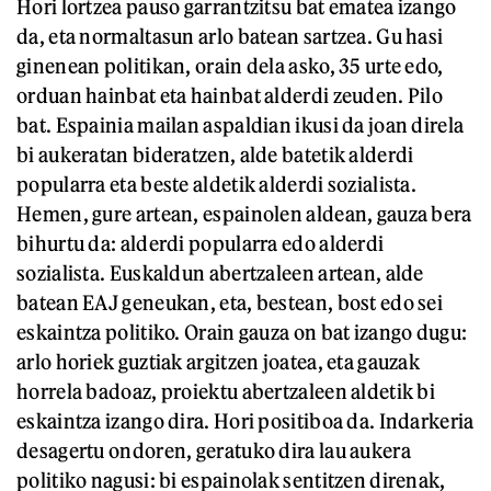
Hori lortzea pauso garrantzitsu bat ematea izango
da, eta normaltasun arlo batean sartzea. Gu hasi
ginenean politikan, orain dela asko, 35 urte edo,
orduan hainbat eta hainbat alderdi zeuden. Pilo
bat. Espainia mailan aspaldian ikusi da joan direla
bi aukeratan bideratzen, alde batetik alderdi
popularra eta beste aldetik alderdi sozialista.
Hemen, gure artean, espainolen aldean, gauza bera
bihurtu da: alderdi popularra edo alderdi
sozialista. Euskaldun abertzaleen artean, alde
batean EAJ geneukan, eta, bestean, bost edo sei
eskaintza politiko. Orain gauza on bat izango dugu:
arlo horiek guztiak argitzen joatea, eta gauzak
horrela badoaz, proiektu abertzaleen aldetik bi
eskaintza izango dira. Hori positiboa da. Indarkeria
desagertu ondoren, geratuko dira lau aukera
politiko nagusi: bi espainolak sentitzen direnak,