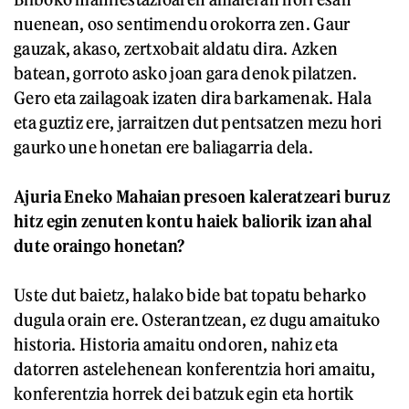
nuenean, oso sentimendu orokorra zen. Gaur
gauzak, akaso, zertxobait aldatu dira. Azken
batean, gorroto asko joan gara denok pilatzen.
Gero eta zailagoak izaten dira barkamenak. Hala
eta guztiz ere, jarraitzen dut pentsatzen mezu hori
gaurko une honetan ere baliagarria dela.
Ajuria Eneko Mahaian presoen kaleratzeari buruz
hitz egin zenuten kontu haiek baliorik izan ahal
dute oraingo honetan?
Uste dut baietz, halako bide bat topatu beharko
dugula orain ere. Osterantzean, ez dugu amaituko
historia. Historia amaitu ondoren, nahiz eta
datorren astelehenean konferentzia hori amaitu,
konferentzia horrek dei batzuk egin eta hortik