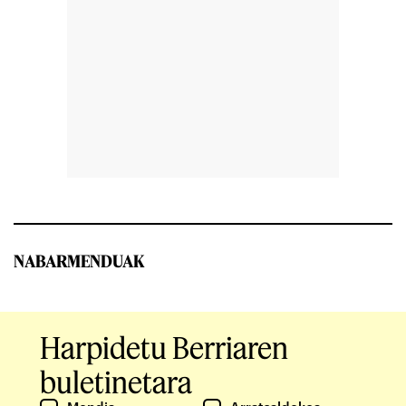
NABARMENDUAK
Harpidetu Berriaren
buletinetara