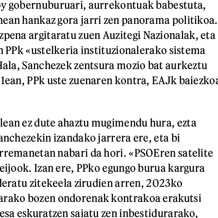
oy gobernuburuari, aurrekontuak babestuta,
ean hankaz gora jarri zen panorama politikoa.
zpena argitaratu zuen Auzitegi Nazionalak, eta
en PPk «ustelkeria instituzionalerako sistema
 Hala, Sanchezek zentsura mozio bat aurkeztu
 1ean, PPk uste zuenaren kontra, EAJk baiezko
lean ez dute ahaztu mugimendu hura, ezta
anchezekin izandako jarrera ere, eta bi
rremanetan nabari da hori. «PSOEren satelite
Feijook. Izan ere, PPko egungo burua kargura
ideratu zitekeela zirudien arren, 2023ko
arako bozen ondorenak kontrakoa erakutsi
besa eskuratzen saiatu zen inbestidurarako,