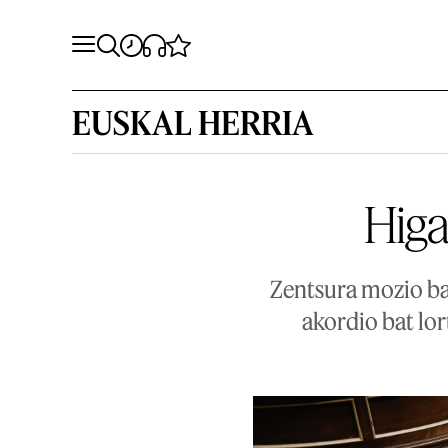
EUSKAL HERRIA
Higa
Zentsura mozio bat
akordio bat lor