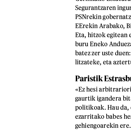
Segurantzaren ingur
PSNrekin gobernatz
EErekin Arabako, B
Eta, hitzok egitean
buru Eneko Anduezak
batez zer uste duen
litzateke, eta azte
Paristik Estras
«Ez hesi arbitrarior
gaurtik igandera bi
politikoak. Hau da, 
ezarritako babes h
gehiengoarekin ere. 