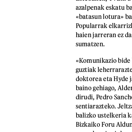
azalpenak eskatu bai
«batasun lotura» ba
Popularrak elkarriz
haien jarreran ez d
sumatzen.
«Komunikazio bide b
guztiak leherrarazt
doktorea eta Hyde j
baino gehiago, Alde
dirudi, Pedro Sanc
sentiarazteko. Jelt
balizko ustelkeria 
Bizkaiko Foru Aldu