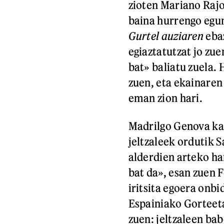
zioten Mariano Raj
baina hurrengo egun
Gurtel auziaren
eba
egiaztatutzat jo zu
bat» baliatu zuela.
zuen, eta ekainaren
eman zion hari.
Madrilgo Genova ka
jeltzaleek ordutik S
alderdien arteko ha
bat da», esan zuen 
iritsita egoera onb
Espainiako Gorteet
zuen: jeltzaleen ba