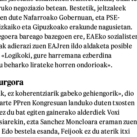
uko negoziazio betean. Bestetik, jeltzaleek
en dute Nafarroako Gobernuan, eta PSE-
izkaiko eta Gipuzkoako erakunde nagusietan.
 egoera bareago bazegoen ere, EAEko sozialiste
 adierazi zuen EAJren ildo aldaketa posible
: «Logikoki, gure harremana ezberdina
rtu beharko lirateke horren ondorioak».
burgora
ik, ez koherentziarik gabeko gehiengorik», dio
tarte PPren Kongresuan landuko duten txosten
ez du bat egiten gainerako alderdiek Voxi
esiarekin, ezta Sanchez Moncloara eraman zue
Edo bestela esanda, Feijook ez du aterik itxi