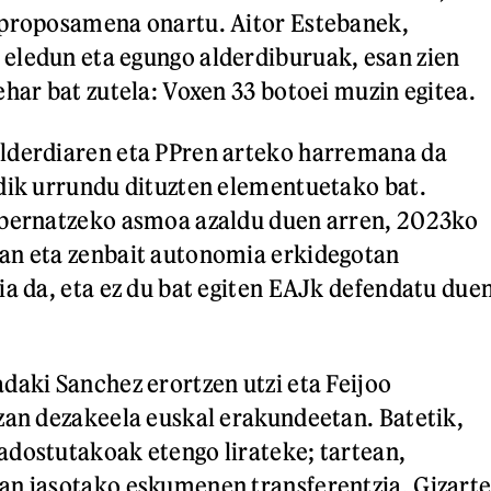
 proposamena onartu. Aitor Estebanek,
eledun eta egungo alderdiburuak, esan zien
ehar bat zutela: Voxen 33 botoei muzin egitea.
lderdiaren eta PPren arteko harremana da
dik urrundu dituzten elementuetako bat.
obernatzeko asmoa azaldu duen arren, 2023ko
an eta zenbait autonomia erkidegotan
ia da, eta ez du bat egiten EAJk defendatu due
daki Sanchez erortzen utzi eta Feijoo
zan dezakeela euskal erakundeetan. Batetik,
dostutakoak etengo lirateke; tartean,
an jasotako eskumenen transferentzia, Gizart