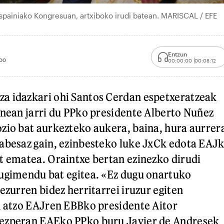
Espainiako Kongresuan, artxiboko irudi batean. MARISCAL / EFE
Entzun
00
00:00:00
00:08:12
a idazkari ohi Santos Cerdan espetxeratzeak
inean jarri du PPko presidente Alberto Nuñez
zio bat aurkezteko aukera, baina, hura aurrer
abesaz gain, ezinbesteko luke JxCk edota EAJ
t ematea. Oraintxe bertan ezinezko dirudi
ugimendu bat egitea. «Ez dugu onartuko
ezurren bidez herritarrei iruzur egiten
n atzo EAJren EBBko presidente Aitor
ezperan EAEko PPko buru Javier de Andresek