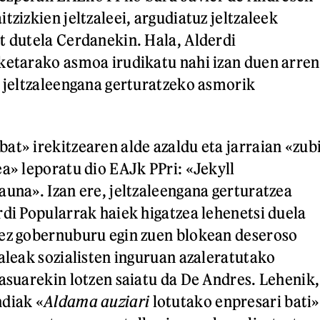
tzizkien jeltzaleei, argudiatuz jeltzaleek
t dutela Cerdanekin. Hala, Alderdi
ketarako asmoa irudikatu nahi izan duen arren
a jeltzaleengana gerturatzeko asmorik
at» irekitzearen alde azaldu eta jarraian «zub
ea» leporatu dio EAJk PPri: «Jekyll
auna». Izan ere, jeltzaleengana gerturatzea
rdi Popularrak haiek higatzea lehenetsi duela
hez gobernuburu egin zuen blokean deseroso
zaleak sozialisten inguruan azaleratutako
kasuarekin lotzen saiatu da De Andres. Lehenik,
ndiak «
Aldama auziari
lotutako enpresari bati»