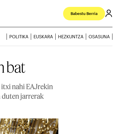
Babestu Berria
POLITIKA
EUSKARA
HEZKUNTZA
OSASUNA
n bat
 itxi nahi EAJrekin
n duten jarrerak