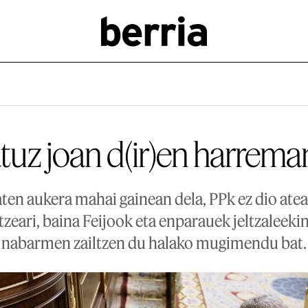
tuz joan d(ir)en harrema
en aukera mahai gainean dela, PPk ez dio atea
tzeari, baina Feijook eta enparauek jeltzaleeki
nabarmen zailtzen du halako mugimendu bat.