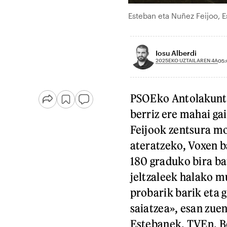
Esteban eta Nuñez Feijoo, 
Iosu Alberdi
2025EKO UZTAILAREN 4A
05:
PSOEko Antolakuntz
berriz ere mahai ga
Feijook zentsura mo
ateratzeko, Voxen b
180 graduko bira ba
jeltzaleek halako m
probarik barik eta g
saiatzea», esan zue
Estebanek, TVEn. B