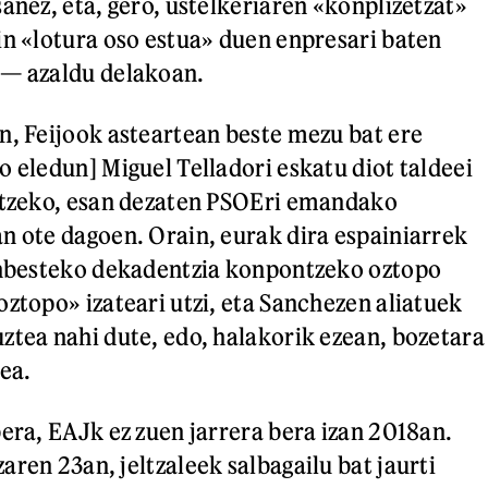
anez, eta, gero, ustelkeriaren «konplizetzat»
in «lotura oso estua» duen enpresari baten
a— azaldu delakoan.
n, Feijook asteartean beste mezu bat ere
o eledun] Miguel Telladori eskatu diot taldeei
eitzeko, esan dezaten PSOEri emandako
n ote dagoen. Orain, eurak dira espainiarrek
ainbesteko dekadentzia konpontzeko oztopo
oztopo» izateari utzi, eta Sanchezen aliatuek
ztea nahi dute, edo, halakorik ezean, bozetara
ea.
bera, EAJk ez zuen jarrera bera izan 2018an.
ren 23an, jeltzaleek salbagailu bat jaurti