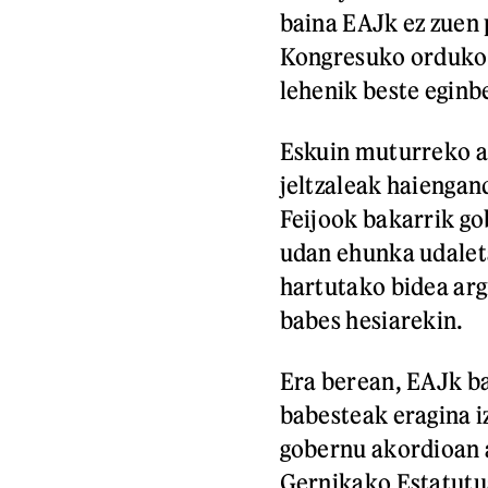
baina EAJk ez zuen
Kongresuko orduko 
lehenik beste eginb
Eskuin muturreko a
jeltzaleak haiengan
Feijook bakarrik g
udan ehunka udalet
hartutako bidea arg
babes hesiarekin.
Era berean, EAJk ba
babesteak eragina i
gobernu akordioan a
Gernikako Estatutu