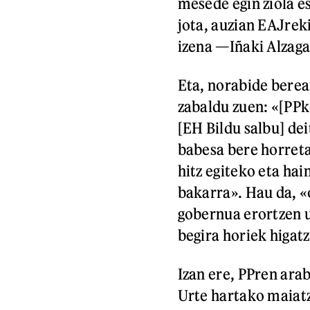
mesede egin ziola es
jota, auzian EAJrek
izena —Iñaki Alzag
Eta, norabide berea
zabaldu zuen: «[PPk
[EH Bildu salbu] d
babesa bere horreta
hitz egiteko eta h
bakarra». Hau da, «
gobernua erortzen u
begira horiek higatz
Izan ere, PPren ara
Urte hartako maiatza