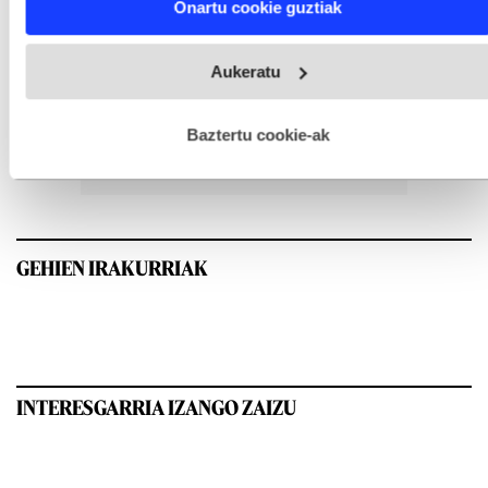
Onartu cookie guztiak
and set your preferences in the
details section
.
Webgune honek cookie propioak eta hirugarrenen cookie-
Aukeratu
fitxategiak erabiltzen ditu. Zure esperientzia eta zerbitzuak
hobetzeko asmoz, cookie teknologiaz baliatzen gara. Ohar
hau onartuz gero, teknologia hori erabiltzeko baimen
esplizitua ematen diguzu.
Gehiago irakurri
Baztertu cookie-ak
GEHIEN IRAKURRIAK
INTERESGARRIA IZANGO ZAIZU