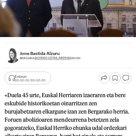
Jone Bastida Alzuru
2021EKO UZTAILAREN 8A
BERGARA
00:00
Entzun
00:00:00
00:00:00
«Duela 45 urte, Euskal Herriaren izaeraren eta bere
eskubide historikoetan oinarritzen zen
burujabetzaren elkargune izan zen Bergarako herria.
Foruen abolizioaren mendeurrena betetzen zela
gogoratzeko, Euskal Herriko ehunka udal ordezkari
elkartu ziren Bergaran, herri bat ginela eta aurrera