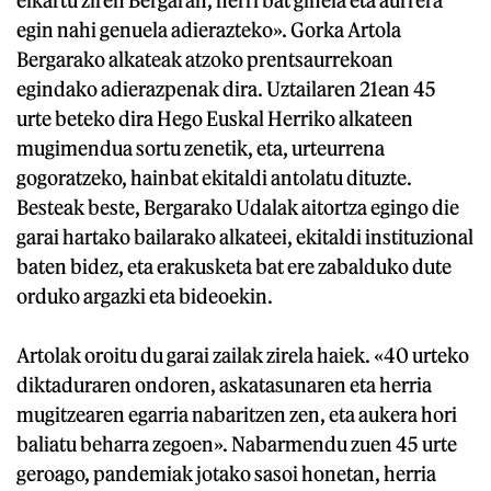
egin nahi genuela adierazteko». Gorka Artola
Bergarako alkateak atzoko prentsaurrekoan
egindako adierazpenak dira. Uztailaren 21ean 45
urte beteko dira Hego Euskal Herriko alkateen
mugimendua sortu zenetik, eta, urteurrena
gogoratzeko, hainbat ekitaldi antolatu dituzte.
Besteak beste, Bergarako Udalak aitortza egingo die
garai hartako bailarako alkateei, ekitaldi instituzional
baten bidez, eta erakusketa bat ere zabalduko dute
orduko argazki eta bideoekin.
Artolak oroitu du garai zailak zirela haiek. «40 urteko
diktaduraren ondoren, askatasunaren eta herria
mugitzearen egarria nabaritzen zen, eta aukera hori
baliatu beharra zegoen». Nabarmendu zuen 45 urte
geroago, pandemiak jotako sasoi honetan, herria