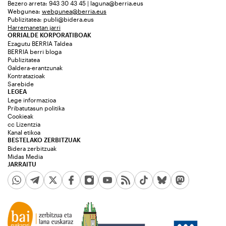
Bezero arreta: 943 30 43 45 | laguna@berria.eus
Webgunea:
webgunea@berria.eus
Publizitatea:
publi@bidera.eus
Harremanetan jarri
ORRIALDE KORPORATIBOAK
Ezagutu BERRIA Taldea
BERRIA berri bloga
Publizitatea
Galdera-erantzunak
Kontratazioak
Sarebide
LEGEA
Lege informazioa
Pribatutasun politika
Cookieak
cc Lizentzia
Kanal etikoa
BESTELAKO ZERBITZUAK
Bidera zerbitzuak
Midas Media
JARRAITU