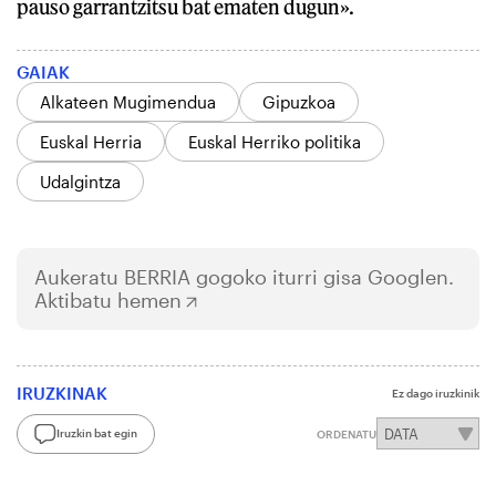
pauso garrantzitsu bat ematen dugun».
GAIAK
Alkateen Mugimendua
Gipuzkoa
Euskal Herria
Euskal Herriko politika
Udalgintza
Aukeratu
BERRIA
gogoko iturri gisa Googlen.
Aktibatu hemen
IRUZKINAK
Ez dago iruzkinik
Iruzkin bat egin
ORDENATU