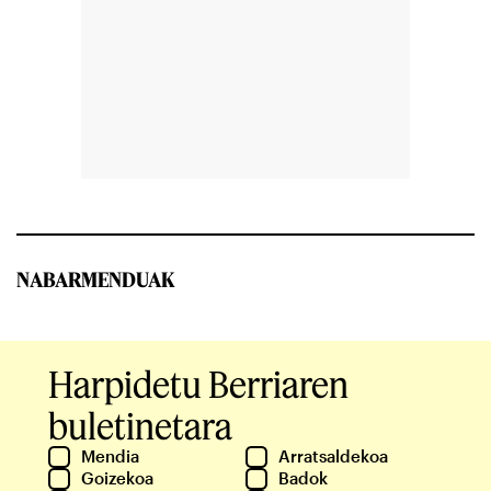
NABARMENDUAK
Harpidetu Berriaren
buletinetara
Mendia
Arratsaldekoa
Goizekoa
Badok