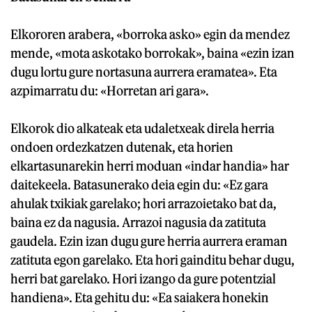
Elkororen arabera, «borroka asko» egin da mendez
mende, «mota askotako borrokak», baina «ezin izan
dugu lortu gure nortasuna aurrera eramatea». Eta
azpimarratu du: «Horretan ari gara».
Elkorok dio alkateak eta udaletxeak direla herria
ondoen ordezkatzen dutenak, eta horien
elkartasunarekin herri moduan «indar handia» har
daitekeela. Batasunerako deia egin du: «Ez gara
ahulak txikiak garelako; hori arrazoietako bat da,
baina ez da nagusia. Arrazoi nagusia da zatituta
gaudela. Ezin izan dugu gure herria aurrera eraman
zatituta egon garelako. Eta hori gainditu behar dugu,
herri bat garelako. Hori izango da gure potentzial
handiena». Eta gehitu du: «Ea saiakera honekin