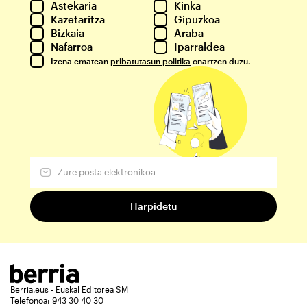
Astekaria
Kinka
Kazetaritza
Gipuzkoa
Bizkaia
Araba
Nafarroa
Iparraldea
Izena ematean
pribatutasun politika
onartzen duzu.
Berria.eus - Euskal Editorea SM
Telefonoa: 943 30 40 30