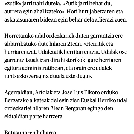
«zutik» jarri nahi dutela. «Zutik jarri behar du,
aurrera egin ahal izateko». Hori burujabetzaren eta
askatasunaren bidean egin behar dela adierazi zuen.
Horretarako udal ordezkariek duten garrantzia ere
aldarrikatuko dute hilaren 21ean. «Herritik eta
herriarentzat. Udaletatik herritarrentzat. Udalak oso
garrantzitsuak izan dira historikoki gure herriaren
egitura administratiboan, eta orain ere udalek
funtsezko zeregina dutela uste dugu».
Agerraldian, Artolak eta Jose Luis Elkoro orduko
Bergarako alkateak dei egin zien Euskal Herriko udal
ordezkariei hilaren 21ean Bergaran egingo den
ekitaldian parte hartzera.
Batasunaren beharra