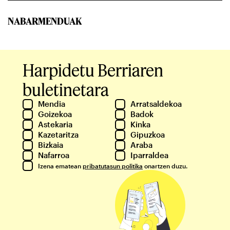
NABARMENDUAK
Harpidetu Berriaren
buletinetara
Mendia
Arratsaldekoa
Goizekoa
Badok
Astekaria
Kinka
Kazetaritza
Gipuzkoa
Bizkaia
Araba
Nafarroa
Iparraldea
Izena ematean
pribatutasun politika
onartzen duzu.