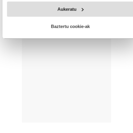
Webgune honek cookie propioak eta hirugarrenen cookie-
Aukeratu
fitxategiak erabiltzen ditu. Zure esperientzia eta zerbitzuak
hobetzeko asmoz, cookie teknologiaz baliatzen gara. Ohar
hau onartuz gero, teknologia hori erabiltzeko baimen
esplizitua ematen diguzu.
Gehiago irakurri
Baztertu cookie-ak