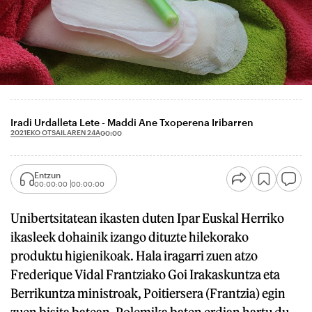
Iradi Urdalleta Lete - Maddi Ane Txoperena Iribarren
2021EKO OTSAILAREN 24A
00:00
Entzun
00:00:00
00:00:00
Unibertsitatean ikasten duten Ipar Euskal Herriko
ikasleek dohainik izango dituzte hilekorako
produktu higienikoak. Hala iragarri zuen atzo
Frederique Vidal Frantziako Goi Irakaskuntza eta
Berrikuntza ministroak, Poitiersera (Frantzia) egin
zuen bisita batean. Polemika baten erdian hartu du