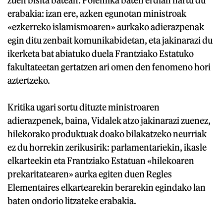
erabakia: izan ere, azken egunotan ministroak
«ezkerreko islamismoaren» aurkako adierazpenak
egin ditu zenbait komunikabidetan, eta jakinarazi du
ikerketa bat abiatuko duela Frantziako Estatuko
fakultateetan gertatzen ari omen den fenomeno hori
aztertzeko.
Kritika ugari sortu dituzte ministroaren
adierazpenek, baina, Vidalek atzo jakinarazi zuenez,
hilekorako produktuak doako bilakatzeko neurriak
ez du horrekin zerikusirik: parlamentariekin, ikasle
elkarteekin eta Frantziako Estatuan «hilekoaren
prekaritatearen» aurka egiten duen Regles
Elementaires elkartearekin berarekin egindako lan
baten ondorio litzateke erabakia.