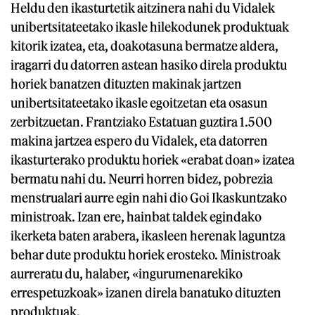
Heldu den ikasturtetik aitzinera nahi du Vidalek
unibertsitateetako ikasle hilekodunek produktuak
kitorik izatea, eta, doakotasuna bermatze aldera,
iragarri du datorren astean hasiko direla produktu
horiek banatzen dituzten makinak jartzen
unibertsitateetako ikasle egoitzetan eta osasun
zerbitzuetan. Frantziako Estatuan guztira 1.500
makina jartzea espero du Vidalek, eta datorren
ikasturterako produktu horiek «erabat doan» izatea
bermatu nahi du. Neurri horren bidez, pobrezia
menstrualari aurre egin nahi dio Goi Ikaskuntzako
ministroak. Izan ere, hainbat taldek egindako
ikerketa baten arabera, ikasleen herenak laguntza
behar dute produktu horiek erosteko. Ministroak
aurreratu du, halaber, «ingurumenarekiko
errespetuzkoak» izanen direla banatuko dituzten
produktuak.