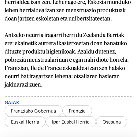
herrialdea izan zen. Lehenago ere, Eskozia munduko
lehen herrialdea izan zen menstruazio produktuak
doan jartzen eskoletan eta unibertsitateetan.
Antzeko neurria iragarri berri du Zeelanda Berriak
ere: ekainetik aurrera ikastetxeetan doan banatuko
dituzte produktu higienikoak. Azaldu dutenez,
pobrezia menstrualari aurre egin nahi diote horrela.
Frantzian, Ile de France eskualdea izan zen halako
neurri bat iragartzen lehena: otsailaren hasieran
jakinarazi zuen.
GAIAK
Frantziako Gobernua
Frantzia
Euskal Herria
Ipar Euskal Herria
Osasuna