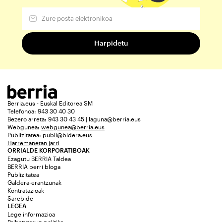
Berria.eus - Euskal Editorea SM
Telefonoa: 943 30 40 30
Bezero arreta: 943 30 43 45 | laguna@berria.eus
Webgunea:
webgunea@berria.eus
Publizitatea:
publi@bidera.eus
Harremanetan jarri
ORRIALDE KORPORATIBOAK
Ezagutu BERRIA Taldea
BERRIA berri bloga
Publizitatea
Galdera-erantzunak
Kontratazioak
Sarebide
LEGEA
Lege informazioa
Pribatutasun politika