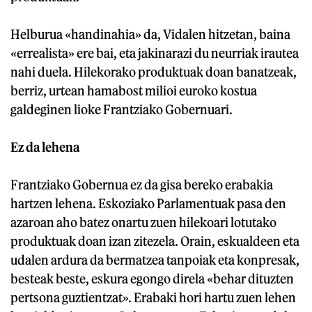
Helburua «handinahia» da, Vidalen hitzetan, baina
«errealista» ere bai, eta jakinarazi du neurriak irautea
nahi duela. Hilekorako produktuak doan banatzeak,
berriz, urtean hamabost milioi euroko kostua
galdeginen lioke Frantziako Gobernuari.
Ez da lehena
Frantziako Gobernua ez da gisa bereko erabakia
hartzen lehena. Eskoziako Parlamentuak pasa den
azaroan aho batez onartu zuen hilekoari lotutako
produktuak doan izan zitezela. Orain, eskualdeen eta
udalen ardura da bermatzea tanpoiak eta konpresak,
besteak beste, eskura egongo direla «behar dituzten
pertsona guztientzat». Erabaki hori hartu zuen lehen