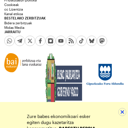
Cookieak
cc Lizentzia
Kanal etikoa
BESTELAKO ZERBITZUAK
Bidera zerbitzuak
Midas Media
JARRAITU
Zure babes ekonomikoari esker
egiten dugu kazetaritza