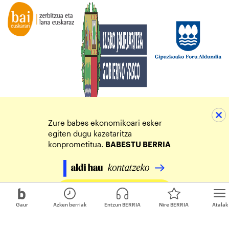
Zure babes ekonomikoari esker
egiten dugu kazetaritza
konprometitua.
BABESTU BERRIA
Egin zure ekarpena
Gaur
Azken berriak
Entzun BERRIA
Nire BERRIA
Atalak