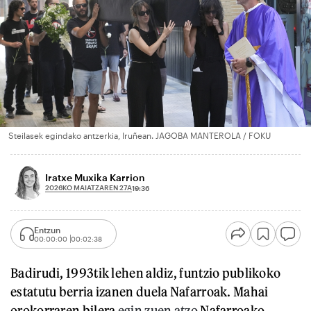
Steilasek egindako antzerkia, Iruñean. JAGOBA MANTEROLA / FOKU
Iratxe Muxika Karrion
2026KO MAIATZAREN 27A
19:36
Entzun
00:00:00
00:02:38
Badirudi, 1993tik lehen aldiz, funtzio publikoko
estatutu berria izanen duela Nafarroak. Mahai
orokorraren bilera
egin zuen atzo
Nafarroako