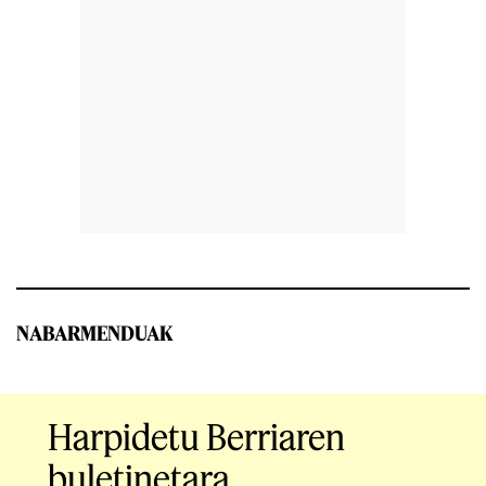
NABARMENDUAK
Harpidetu Berriaren
buletinetara