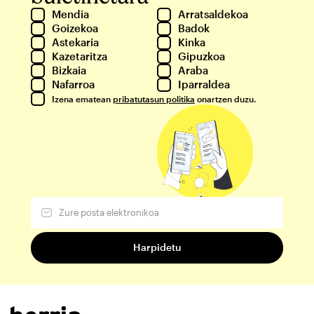
Mendia
Arratsaldekoa
Goizekoa
Badok
Astekaria
Kinka
Kazetaritza
Gipuzkoa
Bizkaia
Araba
Nafarroa
Iparraldea
Izena ematean
pribatutasun politika
onartzen duzu.