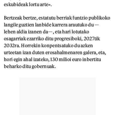
eskubideak lortu arte».
Bertzeak bertze, estatutu berriak funtzio publikoko
langile guztien lanbide karrera arautuko du —
lehen aldia izanen da—, eta hari lotutako
osagarriak ezarriko ditu progresiboki, 2027tik
2032ra. Horrekin konpentsatuko du azken
urteetan izan duten erosahalmenaren galera, eta,
hori egin ahal izateko, 130 milioi euro inbertitu
beharko ditu gobernuak.