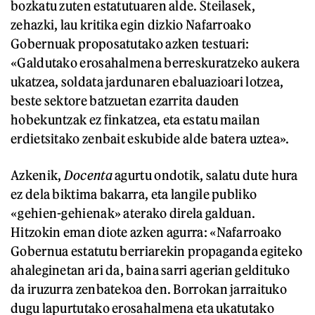
bozkatu zuten estatutuaren alde. Steilasek,
zehazki, lau kritika egin dizkio Nafarroako
Gobernuak proposatutako azken testuari:
«Galdutako erosahalmena berreskuratzeko aukera
ukatzea, soldata jardunaren ebaluazioari lotzea,
beste sektore batzuetan ezarrita dauden
hobekuntzak ez finkatzea, eta estatu mailan
erdietsitako zenbait eskubide alde batera uztea».
Azkenik,
Docenta
agurtu ondotik, salatu dute hura
ez dela biktima bakarra, eta langile publiko
«gehien-gehienak» aterako direla galduan.
Hitzokin eman diote azken agurra: «Nafarroako
Gobernua estatutu berriarekin propaganda egiteko
ahaleginetan ari da, baina sarri agerian geldituko
da iruzurra zenbatekoa den. Borrokan jarraituko
dugu lapurtutako erosahalmena eta ukatutako