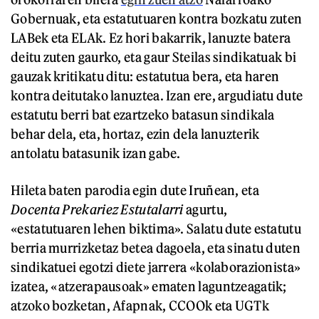
Gobernuak, eta estatutuaren kontra bozkatu zuten
LABek eta ELAk. Ez hori bakarrik, lanuzte batera
deitu zuten gaurko, eta gaur Steilas sindikatuak bi
gauzak kritikatu ditu: estatutua bera, eta haren
kontra deitutako lanuztea. Izan ere, argudiatu dute
estatutu berri bat ezartzeko batasun sindikala
behar dela, eta, hortaz, ezin dela lanuzterik
antolatu batasunik izan gabe.
Hileta baten parodia egin dute Iruñean, eta
Docenta Prekariez Estutalarri
agurtu,
«estatutuaren lehen biktima». Salatu dute estatutu
berria murrizketaz betea dagoela, eta sinatu duten
sindikatuei egotzi diete jarrera «kolaborazionista»
izatea, «atzerapausoak» ematen laguntzeagatik;
atzoko bozketan, Afapnak, CCOOk eta UGTk