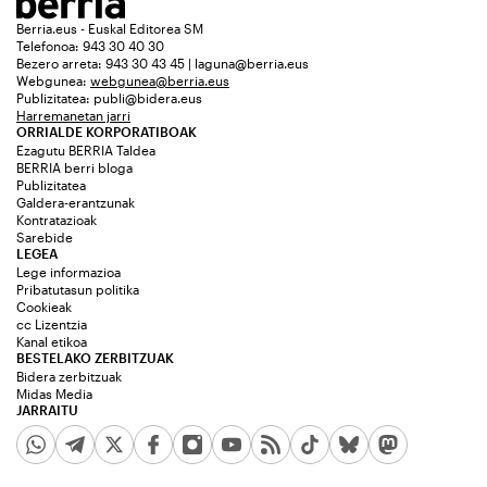
Berria.eus - Euskal Editorea SM
Telefonoa: 943 30 40 30
Bezero arreta: 943 30 43 45 | laguna@berria.eus
Webgunea:
webgunea@berria.eus
Publizitatea:
publi@bidera.eus
Harremanetan jarri
ORRIALDE KORPORATIBOAK
Ezagutu BERRIA Taldea
BERRIA berri bloga
Publizitatea
Galdera-erantzunak
Kontratazioak
Sarebide
LEGEA
Lege informazioa
Pribatutasun politika
Cookieak
cc Lizentzia
Kanal etikoa
BESTELAKO ZERBITZUAK
Bidera zerbitzuak
Midas Media
JARRAITU