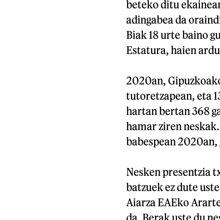
beteko ditu ekainea
adingabea da oraindi
Biak 18 urte baino g
Estatura, haien ardu
2020an, Gipuzkoako 
tutoretzapean, eta 1
hartan bertan 368 g
hamar ziren neskak.
babespean 2020an, g
Nesken presentzia tx
batzuek ez dute uste
Aiarza EAEko Arart
da. Berak uste du ne