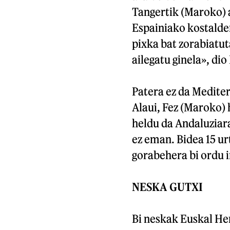
Tangertik (Maroko) a
Espainiako kostalde
pixka bat zorabiatut
ailegatu ginela», d
Patera ez da Medite
Alaui, Fez (Maroko) 
heldu da Andaluziara
ez eman. Bidea 15 ur
gorabehera bi ordu i
NESKA GUTXI
Bi neskak Euskal He