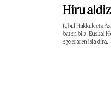
Hiru aldiz
Iqbal Hakkuk eta Az
baten bila. Euskal 
egoeraren isla dira.