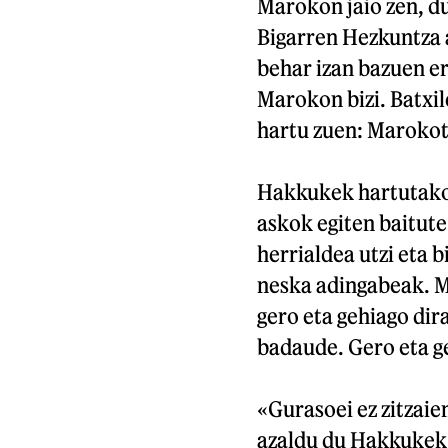
Marokon jaio zen, du
Bigarren Hezkuntza 
behar izan bazuen er
Marokon bizi. Batxil
hartu zuen: Marokoti
Hakkukek hartutako 
askok egiten baitute
herrialdea utzi eta 
neska adingabeak. Mi
gero eta gehiago di
badaude. Gero eta ge
«Gurasoei ez zitzaie
azaldu du Hakkukek.