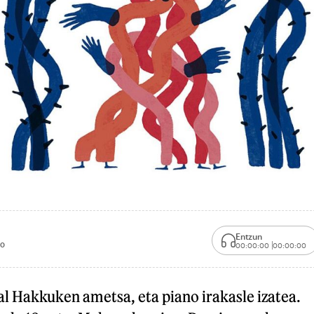
Entzun
00
00:00:00
00:00:00
al Hakkuken ametsa, eta piano irakasle izatea.