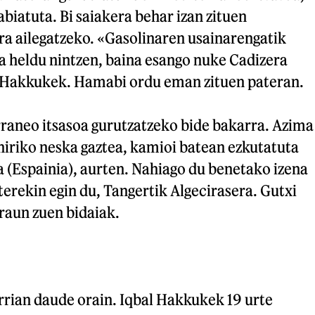
biatuta. Bi saiakera behar izan zituen
ra ailegatzeko. «Gasolinaren usainarengatik
a heldu nintzen, baina esango nuke Cadizera
io Hakkukek. Hamabi ordu eman zituen pateran.
rraneo itsasoa gurutzatzeko bide bakarra. Azima
hiriko neska gaztea, kamioi batean ezkutatuta
 (Espainia), aurten. Nahiago du benetako izena
terekin egin du, Tangertik Algecirasera. Gutxi
raun zuen bidaiak.
rrian daude orain. Iqbal Hakkukek 19 urte