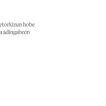
 etorkizun hobe
ka adingabeen