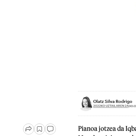
Olatz Silva Rodrigo
2022KO UZTAILAREN 2A
00:
Pianoa jotzea da Iqb