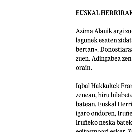
EUSKAL HERRIRA
Azima Alauik argi z
lagunek esaten zida
bertan». Donostiara
zuen. Adingabea zen
orain.
Iqbal Hakkukek Frant
zenean, hiru hilabe
batean. Euskal Herri
igaro ondoren, Iruñ
Iruñeko neska batek
egitasmoari esker. Z