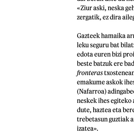
«Ziur aski, neska ge
zergatik, ez dira ail
Gazteek hamaika arra
leku seguru bat bilat
edota euren bizi pro
beste batzuk ere ba
fronteras
txostenean
emakume askok ihes 
(Nafarroa) adingabee
neskek ihes egiteko 
dute, haztea eta ber
trebetasun guztiak a
izatea».