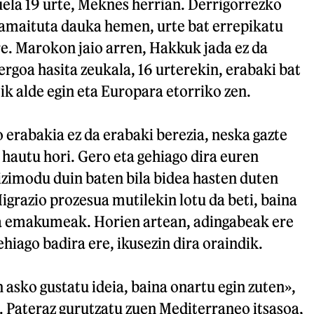
ela 19 urte, Meknes herrian. Derrigorrezko
amaituta dauka hemen, urte bat errepikatu
e. Marokon jaio arren, Hakkuk jada ez da
ergoa hasita zeukala, 16 urterekin, erabaki bat
k alde egin eta Europara etorriko zen.
erabakia ez da erabaki berezia, neska gazte
 hautu hori. Gero eta gehiago dira euren
bizimodu duin baten bila bidea hasten duten
grazio prozesua mutilekin lotu da beti, baina
ra emakumeak. Horien artean, adingabeak ere
hiago badira ere, ikusezin dira oraindik.
n asko gustatu ideia, baina onartu egin zuten»,
 Pateraz gurutzatu zuen Mediterraneo itsasoa,