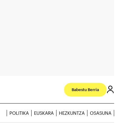
Babestu Berria
POLITIKA
EUSKARA
HEZKUNTZA
OSASUNA