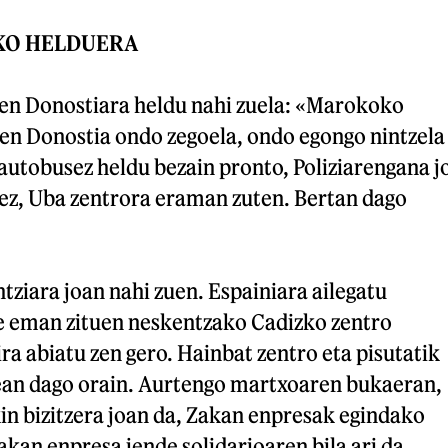
KO HELDUERA
uen Donostiara heldu nahi zuela: «Marokoko
ten Donostia ondo zegoela, ondo egongo nintzela
autobusez heldu bezain pronto, Poliziarengana j
ez, Uba zentrora eraman zuten. Bertan dago
ziara joan nahi zuen. Espainiara ailegatu
te eman zituen neskentzako Cadizko zentro
ra abiatu zen gero. Hainbat zentro eta pisutatik
ean dago orain. Aurtengo martxoaren bukaeran,
in bizitzera joan da, Zakan enpresak egindako
akan enpresa jende solidarioaren bila ari da