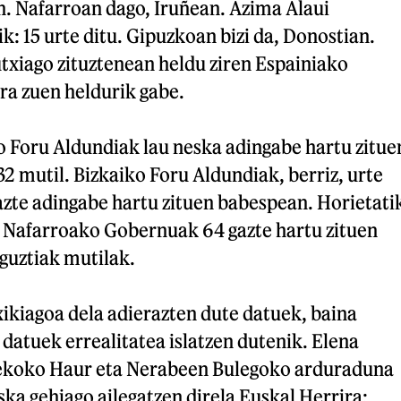
n. Nafarroan dago, Iruñean. Azima Alaui
k: 15 urte ditu. Gipuzkoan bizi da, Donostian.
utxiago zituztenean heldu ziren Espainiako
ra zuen heldurik gabe.
Foru Aldundiak lau neska adingabe hartu zitue
32 mutil. Bizkaiko Foru Aldundiak, berriz, urte
azte adingabe hartu zituen babespean. Horietati
 Nafarroako Gobernuak 64 gazte hartu zituen
uztiak mutilak.
ikiagoa dela adierazten dute datuek, baina
 datuek errealitatea islatzen dutenik. Elena
ekoko Haur eta Nerabeen Bulegoko arduraduna
ska gehiago ailegatzen direla Euskal Herrira: