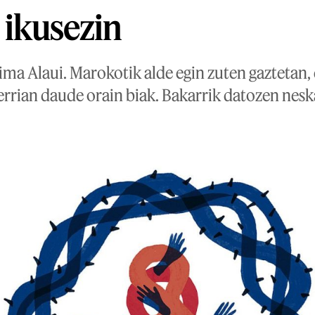
 ikusezin
ima Alaui. Marokotik alde egin zuten gaztetan,
Herrian daude orain biak. Bakarrik datozen nes