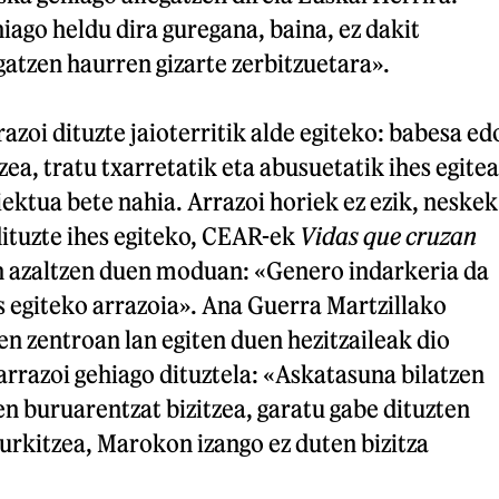
hiago heldu dira guregana, baina, ez dakit
egatzen haurren gizarte zerbitzuetara».
zoi dituzte jaioterritik alde egiteko: babesa ed
zea, tratu txarretatik eta abusuetatik ihes egitea
iektua bete nahia. Arrazoi horiek ez ezik, neskek
dituzte ihes egiteko, CEAR-ek
Vidas que cruzan
 azaltzen duen moduan: «Genero indarkeria da
egiteko arrazoia». Ana Guerra Martzillako
n zentroan lan egiten duen hezitzaileak dio
arrazoi gehiago dituztela: «Askatasuna bilatzen
en buruarentzat bizitzea, garatu gabe dituzten
urkitzea, Marokon izango ez duten bizitza