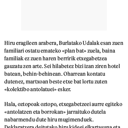
Hiru eragileen arabera, Burlatako Udalak esan zuen
familiari ostatu emateko «plan bat» zuela, baina
familiak ez zuen haren berririk etxegabetzea
gauzatu zen arte. Sei hilabetez bizi izan ziren hotel
batean, behin-behinean. Oharrean kontatu
dutenez, martxoan beste etxe bat lortu zuten
«kolektibo antolatuei» esker.
Hala, oztopoak oztopo, etxegabetzeei aurre egiteko
«antolatzen eta borrokan» jarraituko dutela
nabarmendu dute hiru mugimenduek.
Deklaratzera deitutako hiru kideei elkartasuna eta