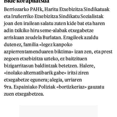
Bide korapilatsua
Berriozarko PAHk, Haritu Etxebizitza Sindikatuak
eta Iruñerriko Etxebizitza Sindikatu Sozialistak
joan den irailean salatu zuten kide bat eta haren
adin txikiko hiru seme-alabak etxegabetze
arriskuan zeudela Burlatan. Eragileek azaldu
dutenez, familia «legez kanpoko
azpierrentamenduaren biktima» izan zen, eta prest
zegoen etxebizitza uzteko, ez baitzituen
bizigarritasun baldintzak betetzen. Halere,
«inolako alternatibarik gabe» iritsi ziren
etxegabetze egunera; alegia, urriaren
9ra. Espainiako Poliziak «bortizkeriaz» gauzatu
zuen etxegabetzea.