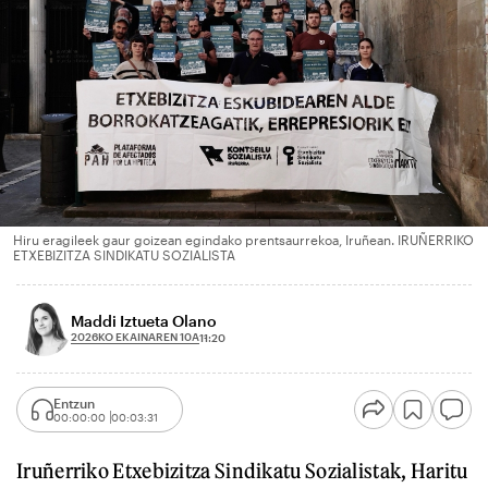
Hiru eragileek gaur goizean egindako prentsaurrekoa, Iruñean. IRUÑERRIKO
ETXEBIZITZA SINDIKATU SOZIALISTA
Maddi Iztueta Olano
2026KO EKAINAREN 10A
11:20
Entzun
00:00:00
00:03:31
Iruñerriko Etxebizitza Sindikatu Sozialistak, Haritu