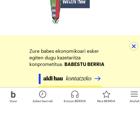
Zure babes ekonomikoari esker
egiten dugu kazetaritza
konprometitua.
BABESTU BERRIA
Egin zure ekarpena
Gaur
Azken berriak
Entzun BERRIA
Nire BERRIA
Atalak