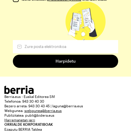
Berria.eus - Euskal Editorea SM
Telefonoa: 943 30 40 30
Bezero arreta: 943 30 43 45 | laguna@berria.eus
Webgunea:
webgunea@berria.eus
Publizitatea:
publi@bidera.eus
Harremanetan jarri
ORRIALDE KORPORATIBOAK
Ezagutu BERRIA Taldea