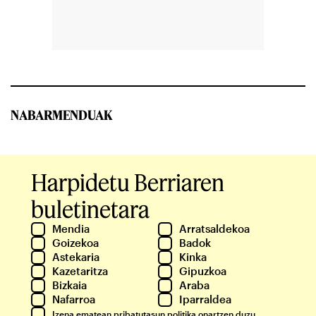
NABARMENDUAK
Harpidetu Berriaren
buletinetara
Mendia
Arratsaldekoa
Goizekoa
Badok
Astekaria
Kinka
Kazetaritza
Gipuzkoa
Bizkaia
Araba
Nafarroa
Iparraldea
Izena ematean
pribatutasun politika
onartzen duzu.