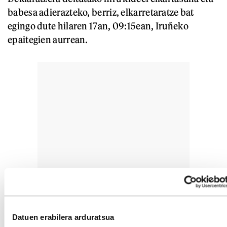
babesa adierazteko, berriz, elkarretaratze bat
egingo dute hilaren 17an, 09:15ean, Iruñeko
epaitegien aurrean.
Datuen erabilera arduratsua