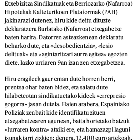
Etxebizitza Sindikatuak eta Berriozarko (Nafarroa)
Hipotekak Kalteturikoen Plataformak (PAH)
jakinarazi dutenez, hiru kide deitu dituzte
deklaratzera Burlatako (Nafarroa) etxegabetze
baten harira. Datorren asteazkenean deklaratu
beharko dute, eta «desobedientzia», «lesio
delituak» eta «agintaritzari aurre egitea» egozten
diete. Iazko urriaren 9an izan zen etxegabetzea.
Hiru eragileek gaur eman dute horren berri,
prentsa ohar baten bidez, eta salatu dute
hilabeteotan sindikatuetako kideek «errepresio
gogorra» jasan dutela. Haien arabera, Espainiako
Poliziak zenbait kide identifikatu zituen
etxegabetzearen egunean, baita horietako batzuk
«lurraren kontra» atxiki ere, eta hamazazpi laguni
isunak jarri zizkien; denera, 12.400 euro artekoak.