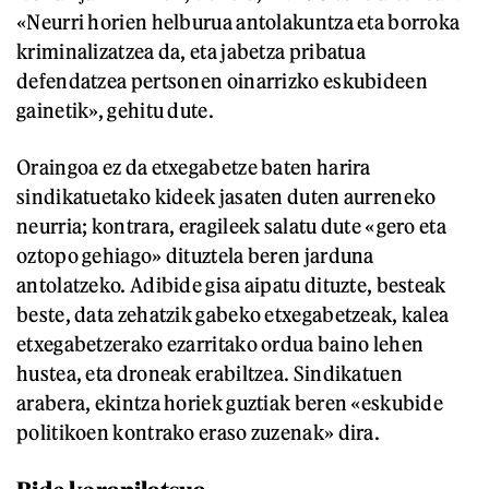
«Neurri horien helburua antolakuntza eta borroka
kriminalizatzea da, eta jabetza pribatua
defendatzea pertsonen oinarrizko eskubideen
gainetik», gehitu dute.
Oraingoa ez da etxegabetze baten harira
sindikatuetako kideek jasaten duten aurreneko
neurria; kontrara, eragileek salatu dute «gero eta
oztopo gehiago» dituztela beren jarduna
antolatzeko. Adibide gisa aipatu dituzte, besteak
beste, data zehatzik gabeko etxegabetzeak, kalea
etxegabetzerako ezarritako ordua baino lehen
hustea, eta droneak erabiltzea. Sindikatuen
arabera, ekintza horiek guztiak beren «eskubide
politikoen kontrako eraso zuzenak» dira.