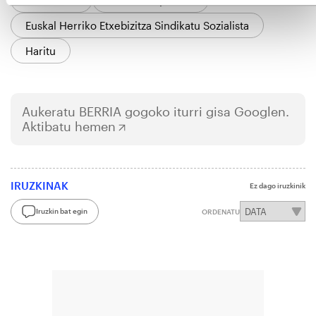
Euskal Herriko Etxebizitza Sindikatu Sozialista
Haritu
Aukeratu
BERRIA
gogoko iturri gisa Googlen.
Aktibatu hemen
IRUZKINAK
Ez dago iruzkinik
Iruzkin bat egin
ORDENATU