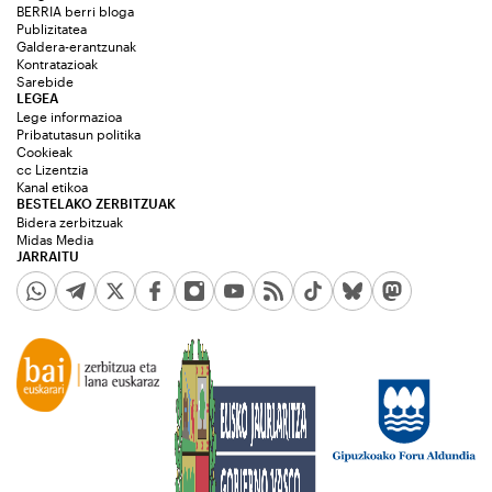
BERRIA berri bloga
Publizitatea
Galdera-erantzunak
Kontratazioak
Sarebide
LEGEA
Lege informazioa
Pribatutasun politika
Cookieak
cc Lizentzia
Kanal etikoa
BESTELAKO ZERBITZUAK
Bidera zerbitzuak
Midas Media
JARRAITU