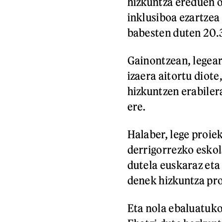
hizkuntza ereduen o
inklusiboa ezartzea
babesten duten 20.3
Gainontzean, legear
izaera aitortu diote
hizkuntzen erabiler
ere.
Halaber, lege proie
derrigorrezko eskol
dutela euskaraz eta 
denek hizkuntza pro
Eta nola ebaluatuko