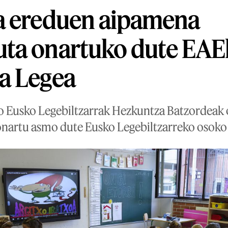
a ereduen aipamena
ta onartuko dute EAE
a Legea
o Eusko Legebiltzarrak Hezkuntza Batzordeak 
nartu asmo dute Eusko Legebiltzarreko osoko 