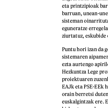
eta printzipioak ba
barruan, unean-une
sisteman oinarritut
eguneratze erregel
ziurtatuz, eskubide
Puntu hori izan da 
sistemaren aipameni
ezta aurtengo apiri
Hezkuntza Lege proi
proiektuaren zuzenk
EAJk eta PSE-EEk h
orain berretsi duten
euskalgintzak ere. 