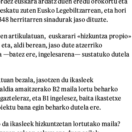
rdez euskara ardatz duen eredu orokortu eta
 eskatu zuten Eusko Legebiltzarrean, eta hori
48 herritarren sinadurak jaso dituzte.
en artikulatuan, euskarari «hizkuntza propio»
, eta, aldi berean, jaso dute atzerriko
a —batez ere, ingelesarena— sustatuko dutela
ktuan bezala, jasotzen du ikasleek
aldia amaitzerako B2 maila lortu beharko
gazteleraz, eta B1 ingelesez, baita ikastetxe
iektu bana egin beharko dutela ere.
 da ikasleek hizkuntzetan lortutako maila?