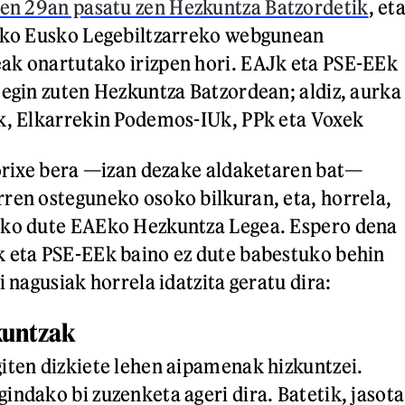
en 29an pasatu zen Hezkuntza Batzordetik
, et
liko Eusko Legebiltzarreko webgunean
ak onartutako irizpen hori. EAJk eta PSE-EEk
 egin zuten Hezkuntza Batzordean; aldiz, aurka
k, Elkarrekin Podemos-IUk, PPk eta Voxek
horixe bera —izan dezake aldaketaren bat—
ren osteguneko osoko bilkuran, eta, horrela,
uko dute EAEko Hezkuntza Legea. Espero dena
k eta PSE-EEk baino ez dute babestuko behin
i nagusiak horrela idatzita geratu dira:
kuntzak
iten dizkiete lehen aipamenak hizkuntzei.
indako bi zuzenketa ageri dira. Batetik, jasota