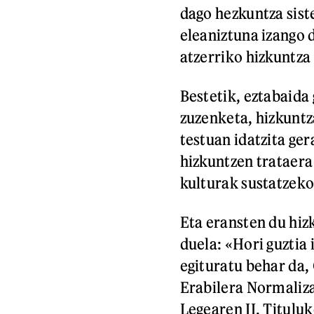
dago hezkuntza sist
eleaniztuna izango d
atzerriko hizkuntza
Bestetik, eztabaida
zuzenketa, hizkuntz
testuan idatzita ger
hizkuntzen trataera
kulturak sustatzeko
Eta eransten du hiz
duela: «Hori guztia
egituratu behar da
Erabilera Normaliz
Legearen II. Tituluk