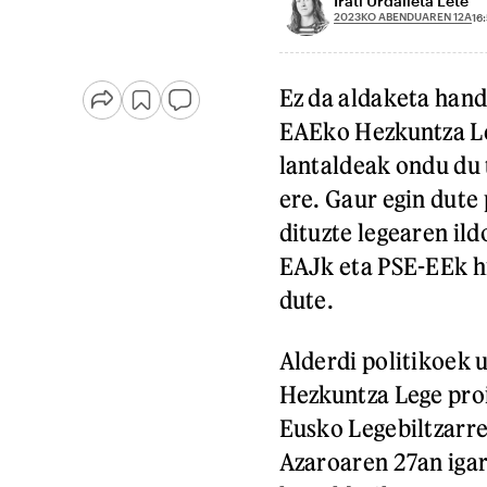
Irati Urdalleta Lete
2023KO ABENDUAREN 12A
16:
Ez da aldaketa hand
EAEko Hezkuntza Le
lantaldeak ondu du 
ere. Gaur egin dute 
dituzte legearen il
EAJk eta PSE-EEk h
dute.
Alderdi politikoek 
Hezkuntza Lege proi
Eusko Legebiltzarre
Azaroaren 27an igar