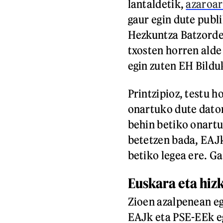
lantaldetik,
azaroar
gaur egin dute pub
Hezkuntza Batzorde
txosten horren alde
egin zuten EH Bildu
Printzipioz, testu 
onartuko dute dator
behin betiko onart
betetzen bada, EAJ
betiko legea ere. Ga
Euskara eta hiz
Zioen azalpenean eg
EAJk eta PSE-EEk eg