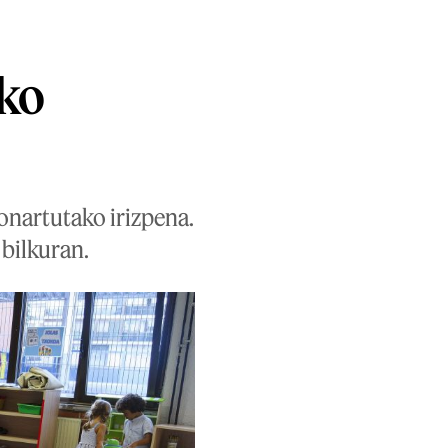
ko
onartutako irizpena.
bilkuran.