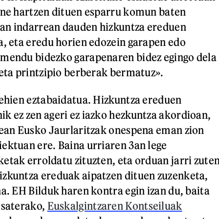
rne hartzen dituen esparru komun baten
an indarrean dauden hizkuntza ereduen
a, eta eredu horien edozein garapen edo
amendu bidezko garapenaren bidez egingo dela
 eta printzipio berberak bermatuz».
gehien eztabaidatua. Hizkuntza ereduen
k ez zen ageri ez iazko hezkuntza akordioan,
lean Eusko Jaurlaritzak onespena eman zion
ektuan ere. Baina urriaren 3an lege
etak erroldatu zituzten, eta orduan jarri zute
izkuntza ereduak aipatzen dituen zuzenketa,
a. EH Bilduk haren kontra egin izan du, baita
Esaterako,
Euskalgintzaren Kontseiluak