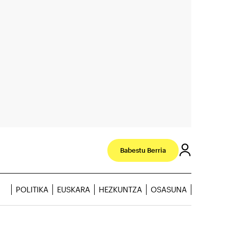
Babestu Berria
POLITIKA
EUSKARA
HEZKUNTZA
OSASUNA