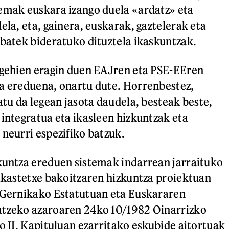
emak euskara izango duela «ardatz» eta
ela, eta, gainera, euskarak, gaztelerak eta
 batek bideratuko dituztela ikaskuntzak.
 gehien eragin duen EAJren eta PSE-EEren
a ereduena, onartu dute. Horrenbestez,
atu da legean jasota daudela, besteak beste,
 integratua eta ikasleen hizkuntzak eta
 neurri espezifiko batzuk.
kuntza ereduen sistemak indarrean jarraituko
 ikastetxe bakoitzaren hizkuntza proiektuan
, Gernikako Estatutuan eta Euskararen
atzeko azaroaren 24ko 10/1982 Oinarrizko
o II. Kapituluan ezarritako eskubide aitortuak