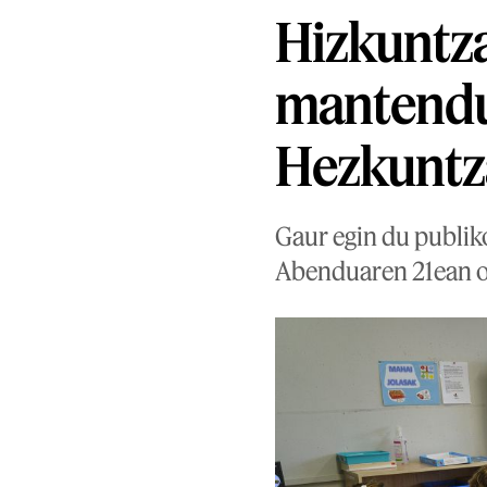
Hizkuntz
mantendu
Hezkuntz
Gaur egin du publik
Abenduaren 21ean o