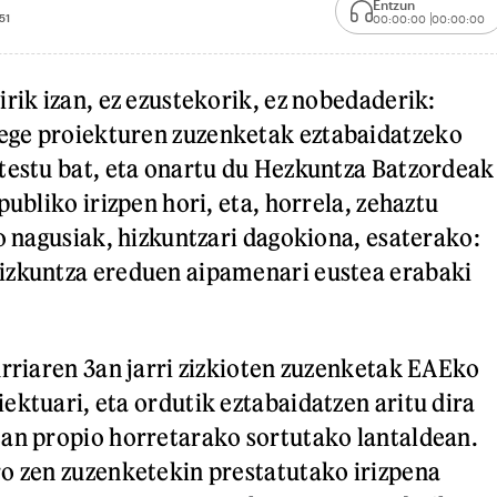
Entzun
51
00:00:00
00:00:00
irik izan, ez ezustekorik, ez nobedaderik:
ge proiekturen zuzenketak eztabaidatzeko
testu bat, eta onartu du Hezkuntza Batzordeak
publiko irizpen hori, eta, horrela, zehaztu
do nagusiak, hizkuntzari dagokiona, esaterako:
izkuntza ereduen aipamenari eustea erabaki
urriaren 3an jarri zizkioten zuzenketak EAEko
ektuari, eta ordutik eztabaidatzen aritu dira
an propio horretarako sortutako lantaldean.
o zen zuzenketekin prestatutako irizpena