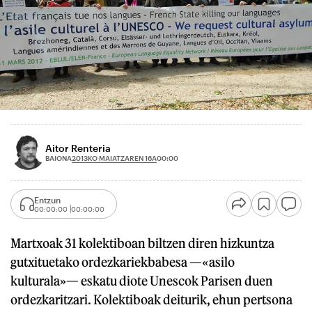
Aitor Renteria
2013KO MAIATZAREN 16A
BAIONA
00:00
Entzun
00:00:00
00:00:00
Martxoak 31 kolektiboan biltzen diren hizkuntza
gutxituetako ordezkariekbabesa —«asilo
kulturala»— eskatu diote Unescok Parisen duen
ordezkaritzari. Kolektiboak deiturik, ehun pertsona