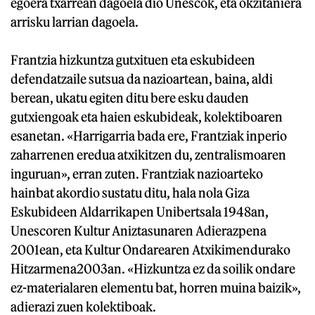
egoera txarrean dagoela dio Unescok, eta okzitaniera
arrisku larrian dagoela.
Frantzia hizkuntza gutxituen eta eskubideen
defendatzaile sutsua da nazioartean, baina, aldi
berean, ukatu egiten ditu bere esku dauden
gutxiengoak eta haien eskubideak, kolektiboaren
esanetan. «Harrigarria bada ere, Frantziak inperio
zaharrenen eredua atxikitzen du, zentralismoaren
inguruan», erran zuten. Frantziak nazioarteko
hainbat akordio sustatu ditu, hala nola Giza
Eskubideen Aldarrikapen Unibertsala 1948an,
Unescoren Kultur Aniztasunaren Adierazpena
2001ean, eta Kultur Ondarearen Atxikimendurako
Hitzarmena2003an. «Hizkuntza ez da soilik ondare
ez-materialaren elementu bat, horren muina baizik»,
adierazi zuen kolektiboak.