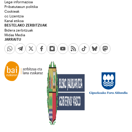
Lege informazioa
Pribatutasun politika
Cookieak
cc Lizentzia
Kanal etikoa
BESTELAKO ZERBITZUAK
Bidera zerbitzuak
Midas Media
JARRAITU