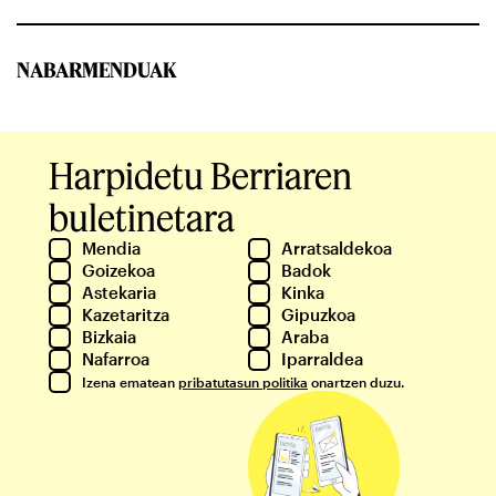
NABARMENDUAK
Harpidetu Berriaren
buletinetara
Mendia
Arratsaldekoa
Goizekoa
Badok
Astekaria
Kinka
Kazetaritza
Gipuzkoa
Bizkaia
Araba
Nafarroa
Iparraldea
Izena ematean
pribatutasun politika
onartzen duzu.