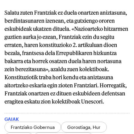
Salatu zuten Frantziak ez duela onartzen aniztasuna,
berdintasunaren izenean, eta gutxiengo ororen
eskubideak ukatzen dituela. «Nazioarteko hitzarmen
guztien aurka jo ezean, Frantziak ezin du segitu
erraten, haren konstituzioko 2. artikuluan dioen
bezala, frantsesa dela Errepublikaren hizkuntza
bakarra eta horrek osatzen duela haren nortasuna
zein berezitasuna», azaldu zuen kolektiboak.
Konstituziotik traba hori kendu eta aniztasuna
aitortzeko eskaria egin zioten Frantziari. Horregatik,
Frantziak onartzen ez dituen eskubideen defentsan
eragitea eskatu zion kolektiboak Unescori.
GAIAK
Frantziako Gobernua
Gorostiaga, Hur