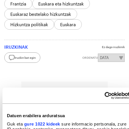
Frantzia
Euskara eta hizkuntzak
Euskaraz bestelako hizkuntzak
Hizkuntza politikak
Euskara
IRUZKINAK
Ez dago iruzkinik
Iruzkin bat egin
ORDENATU
Datuen erabilera arduratsua
Guk eta
gure 1022 kideek
sure informacio pertsonala, zure