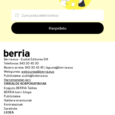
Berria.eus - Euskal Editorea SM
Telefonoa: 943 30 40 30
Bezero arreta: 943 30 43 45 | laguna@berria.eus
Webgunea:
webgunea@berria.eus
Publizitatea:
publi@bidera.eus
Harremanetan jarri
ORRIALDE KORPORATIBOAK
Ezagutu BERRIA Taldea
BERRIA berri bloga
Publizitatea
Galdera-erantzunak
Kontratazioak
Sarebide
LEGEA