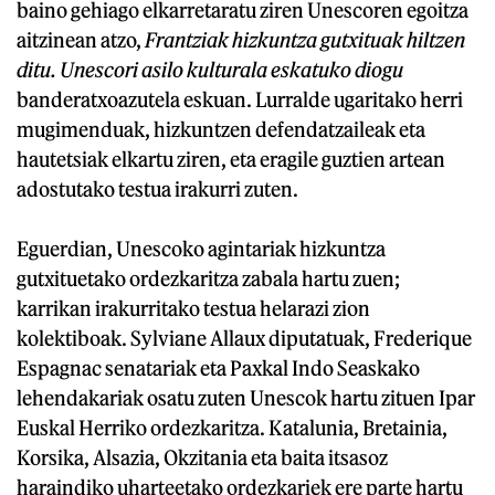
baino gehiago elkarretaratu ziren Unescoren egoitza
aitzinean atzo,
Frantziak hizkuntza gutxituak hiltzen
ditu. Unescori asilo kulturala eskatuko diogu
banderatxoazutela eskuan. Lurralde ugaritako herri
mugimenduak, hizkuntzen defendatzaileak eta
hautetsiak elkartu ziren, eta eragile guztien artean
adostutako testua irakurri zuten.
Eguerdian, Unescoko agintariak hizkuntza
gutxituetako ordezkaritza zabala hartu zuen;
karrikan irakurritako testua helarazi zion
kolektiboak. Sylviane Allaux diputatuak, Frederique
Espagnac senatariak eta Paxkal Indo Seaskako
lehendakariak osatu zuten Unescok hartu zituen Ipar
Euskal Herriko ordezkaritza. Katalunia, Bretainia,
Korsika, Alsazia, Okzitania eta baita itsasoz
haraindiko uharteetako ordezkariek ere parte hartu