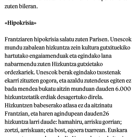
zuten bileran.
«Hipokrisia»
Frantziaren hipokrisia salatu zuten Parisen. Unescok
mundu zabalean hizkuntza zein kultura gutxituekiko
hartutako engaiamenduak eta egindako lana
nabarmendu zuten Hizkuntza gutxietako
ordezkariek. Unescok berak egindako txostenak
ekarri zituzten gogora, eta azaldu zutendeus egiten ez
bada mendea bukatu aitzin munduan dauden 6.000
hizkuntzetatik erdiak desagertuko direla.
Hizkuntzen babeserako atlasa ez da aitzinatu
Frantzian, eta haren agindupean dauden26
hizkuntza larri daude: hamahiru, arrisku gorrian;
zortzi, arriskuan; eta bost, egoera txarrean. Euskara