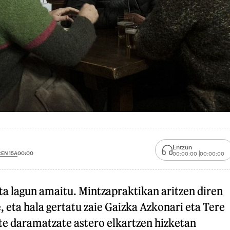
Entzun
EN 15A
00:00
00:00:00
00:00:00
ta lagun amaitu. Mintzapraktikan aritzen diren
, eta hala gertatu zaie Gaizka Azkonari eta Tere
rte daramatzate astero elkartzen hizketan