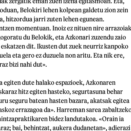
nak zergatik eman zuen izena egitasmoan. Eta,
duan, Belokiri lehen kolpean galdetu zion zein
, hitzordua jarri zuten lehen egunean.
ntzen momentuan. Inoiz ez nituen nire arrazoia
ogoratu du Belokik, eta Azkonari zuzendu zaio
 eskatzen dit. Ikusten dut zuek neurriz kanpoko
ela eta gero ez duzuela non aritu. Eta nik ere,
az bizi nahi dut».
ua egiten dute halako espazioek, Azkonaren
karaz hitz egiten hasteko, segurtasuna behar
guru seguru batean hasten bazara, akatsak egitea
askoz errazagoa da». Harreman sarea zabaltzek
mintzapraktikaren bidez landutakoa. «Orain ia
araz; bai, behintzat, aukera dudanetan», adierazi