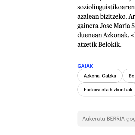
soziolinguistikoare
azalean bizitzeko. A
gainera Jose Maria 
duenean Azkonak. «B
atzetik Belokik.
GAIAK
Azkona, Gaizka
Bel
Euskara eta hizkuntzak
Aukeratu
BERRIA
gog