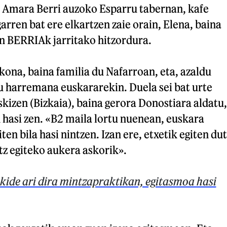
 Amara Berri auzoko Esparru tabernan, kafe
arren bat ere elkartzen zaie orain, Elena, baina
an BERRIAk jarritako hitzordura.
kona, baina familia du Nafarroan, eta, azaldu
u harremana euskararekin. Duela sei bat urte
skizen (Bizkaia), baina gerora Donostiara aldatu,
 hasi zen. «B2 maila lortu nuenean, euskara
en bila hasi nintzen. Izan ere, etxetik egiten dut
itz egiteko aukera askorik».
kide ari dira mintzapraktikan, egitasmoa hasi