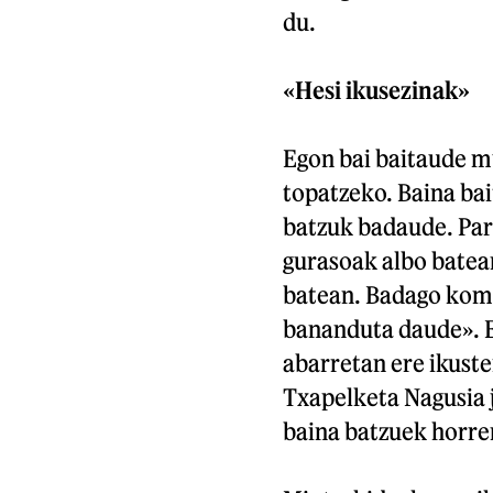
du.
«Hesi ikusezinak»
Egon bai baitaude m
topatzeko. Baina bai
batzuk badaude. Par
gurasoak albo batean
batean. Badago komu
bananduta daude». E
abarretan ere ikuste
Txapelketa Nagusia j
baina batzuek horren