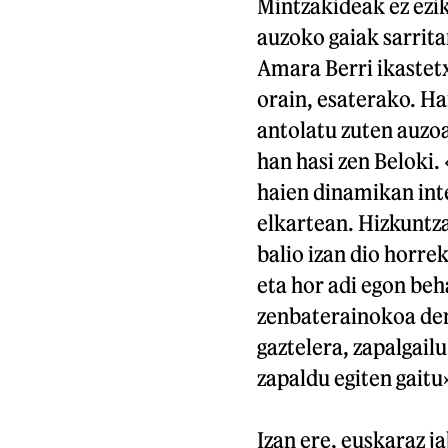
Mintzakideak ez ezik
auzoko gaiak sarrita
Amara Berri ikastetx
orain, esaterako. Ha
antolatu zuten auzo
han hasi zen Beloki.
haien dinamikan int
elkartean. Hizkuntz
balio izan dio horre
eta hor adi egon be
zenbaterainokoa den
gaztelera, zapalgail
zapaldu egiten gaitu
Izan ere, euskaraz 