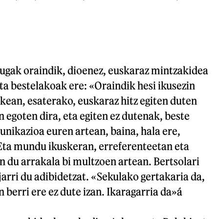
ugak oraindik, dioenez, euskaraz mintzakidea
ta bestelakoak ere: «Oraindik hesi ikusezin
kean, esaterako, euskaraz hitz egiten duten
 egoten dira, eta egiten ez dutenak, beste
nikazioa euren artean, baina, hala ere,
ta mundu ikuskeran, erreferenteetan eta
n du arrakala bi multzoen artean. Bertsolari
arri du adibidetzat. «Sekulako gertakaria da,
 berri ere ez dute izan. Ikaragarria da»á