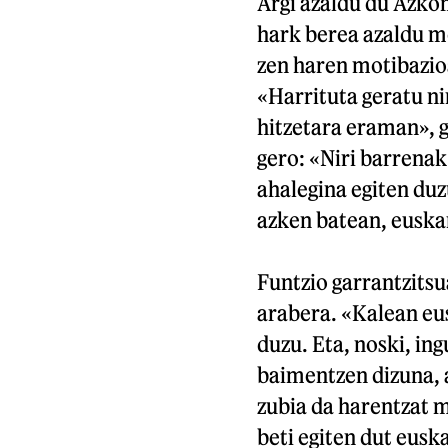
Argi azaldu du Azko
hark berea azaldu mo
zen haren motibazioa
«Harrituta geratu ni
hitzetara eraman», g
gero: «Niri barrenak
ahalegina egiten duzu
azken batean, euskar
Funtzio garrantzits
arabera. «Kalean eus
duzu. Eta, noski, in
baimentzen dizuna, 
zubia da harentzat 
beti egiten dut eusk