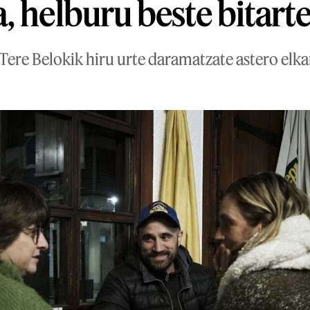
, helburu beste bitart
ere Belokik hiru urte daramatzate astero elkar