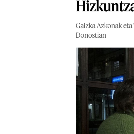
Hizkuntza
Gaizka Azkonak eta T
Donostian