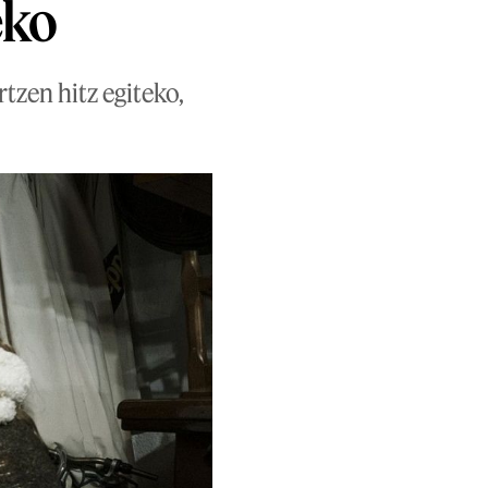
eko
tzen hitz egiteko,