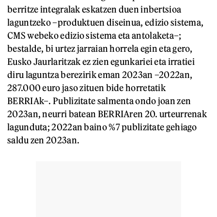
berritze integralak eskatzen duen inbertsioa
laguntzeko –produktuen diseinua, edizio sistema,
CMS webeko edizio sistema eta antolaketa–;
bestalde, bi urtez jarraian horrela egin eta gero,
Eusko Jaurlaritzak ez zien egunkariei eta irratiei
diru laguntza berezirik eman 2023an –2022an,
287.000 euro jaso zituen bide horretatik
BERRIAk–. Publizitate salmenta ondo joan zen
2023an, neurri batean BERRIAren 20. urteurrenak
lagunduta; 2022an baino %7 publizitate gehiago
saldu zen 2023an.