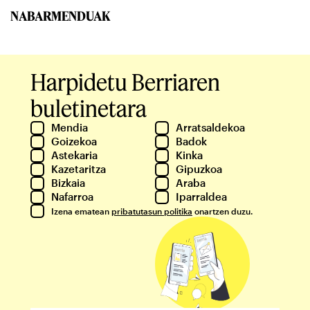
NABARMENDUAK
Harpidetu Berriaren
buletinetara
Mendia
Arratsaldekoa
Goizekoa
Badok
Astekaria
Kinka
Kazetaritza
Gipuzkoa
Bizkaia
Araba
Nafarroa
Iparraldea
Izena ematean
pribatutasun politika
onartzen duzu.