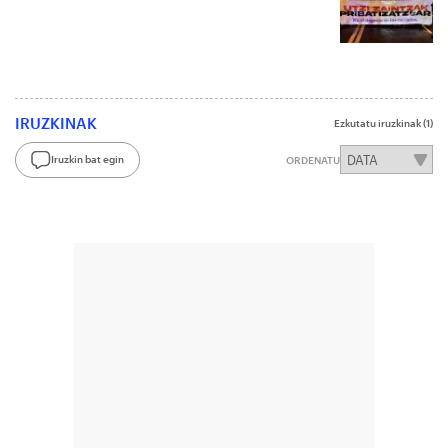
IRUZKINAK
Ezkutatu iruzkinak
(1)
Iruzkin bat egin
ORDENATU