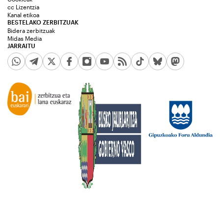
cc Lizentzia
Kanal etikoa
BESTELAKO ZERBITZUAK
Bidera zerbitzuak
Midas Media
JARRAITU