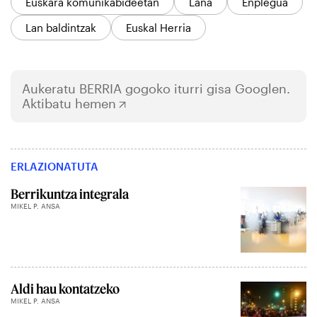
Euskara komunikabideetan
Lana
Enplegua
Lan baldintzak
Euskal Herria
Aukeratu
BERRIA
gogoko iturri gisa Googlen.
Aktibatu hemen
ERLAZIONATUTA
Berrikuntza integrala
MIKEL P. ANSA
Aldi hau kontatzeko
MIKEL P. ANSA