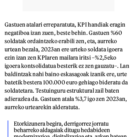
Gastuen atalari erreparatuta, KPI handiak eragin
negatiboa izan zuen, beste behin. Gastuen %60
soldatak ordaintzeko erabili zen, eta, aurreko
urtean bezala, 2023an ere urteko soldata igoera
ezin izan zen KPIaren mailara iritsi –%2,5eko
igoera kontsolidatua besterik ez zen gauzatu–. Lan
baldintzak nahi baino eskasagoak izanik ere, urte
batetik bestera 100.000 euro gehiago bideratu da
soldatetara. Testuinguru estruktural zail baten
adierazlea da. Gastuen atala %3,7 igo zen 2023an,
aurreko urtearekin alderatuta.
Etorkizunera begira, derrigorrez jorratu
beharreko aldagaiak ditugu hedabideen
modernizazioa, digitalizazioa eta, azken batean,