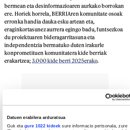
bermean eta desinformazioaren aurkako borrokan
ere. Horiek horrela, BERRIAren komunitate osoak
erronka handia dauka esku artean eta,
eraginkortasunez aurrera egingo badu, funtsezkoa
du proiektuaren bideragarritasuna eta
independentzia bermatuko duten irakurle
konprometituen komunitatera kide berriak
erakartzea;
3.000 kide berri 2025erako
.
Datuen erabilera arduratsua
Guk eta
gure 1022 kideek
sure informacio pertsonala, zure