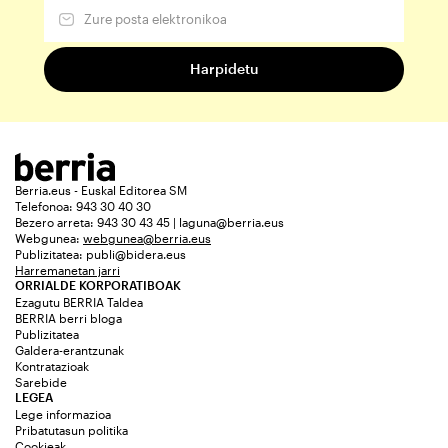
Berria.eus - Euskal Editorea SM
Telefonoa: 943 30 40 30
Bezero arreta: 943 30 43 45 | laguna@berria.eus
Webgunea:
webgunea@berria.eus
Publizitatea:
publi@bidera.eus
Harremanetan jarri
ORRIALDE KORPORATIBOAK
Ezagutu BERRIA Taldea
BERRIA berri bloga
Publizitatea
Galdera-erantzunak
Kontratazioak
Sarebide
LEGEA
Lege informazioa
Pribatutasun politika
Cookieak