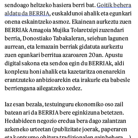
sendoago heltzeko hasiera berri bat.
Goitik behera
aldatu da BERRIA
, euskaldunoi ahalik eta egunkari
onena eskaintzeko asmoz. Ekainean aurkeztu zuen
BERRIAk Amagoia Mujika Tolaretxipi zuzendari
berria, Donostiako Tabakaleran, seiehun lagunen
aurrean, eta lemazain berriak gidatuta aurkeztu
zuen egunkari berritua azaroaren 20an. Apustu
digital sakona eta sendoa egin du BERRIAk, aldi
konplexu honi ahalik eta kazetaritza onenarekin
erantzuteko anbizioarekin eta irakurle eta babesle
berriengana ailegatzeko xedez.
Iaz esan bezala, testuinguru ekonomiko oso zail
batean ari da BERRIA bere eginkizuna betetzen.
Hedabideen negozio eredua bera dago zalantzan
azkeneko urteetan (publizitate joerak, paperaren
eta kontsumo ohitura tradizionalen gainbehera….)