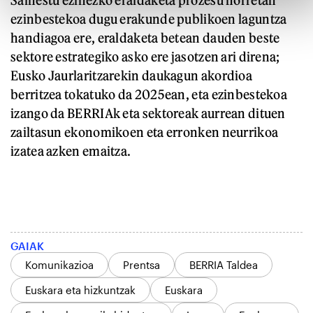
ezinbestekoa dugu erakunde publikoen laguntza
handiagoa ere, eraldaketa betean dauden beste
sektore estrategiko asko ere jasotzen ari direna;
Eusko Jaurlaritzarekin daukagun akordioa
berritzea tokatuko da 2025ean, eta ezinbestekoa
izango da BERRIAk eta sektoreak aurrean dituen
zailtasun ekonomikoen eta erronken neurrikoa
izatea azken emaitza.
GAIAK
Komunikazioa
Prentsa
BERRIA Taldea
Euskara eta hizkuntzak
Euskara