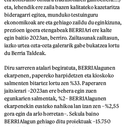
eta, lehendik ere zaila bazen kalitateko kazetaritza
bideragarri egitea, munduko testuinguru
ekonomikoak are eta gehiago zaildu du eginkizuna,
prezioen igoera etengabeak BERRIAri ere kalte
egin baitio 2023an, berriro. Zailtasunak zailtasun,
iazko urtea ozta-ozta galerarik gabe bukatzea lortu
du Berria Taldeak.
Diru sarreren atalari begiratuta, BERRIAlagunen
ekarpenen, papereko harpidetzen eta kioskoko
salmenten bitartez lortu zen %33. Paperaren
jaitsierari –2023an ere behera egin zuen
egunkarien salmentak, %2– BERRIAlagunen
ekarpenekin eusteko nahikoa lan izan zen –%2,55
gora egin da arlo horretan–. Sekula baino
BERRIAlagun gehiago ditu proiektuak –15.750