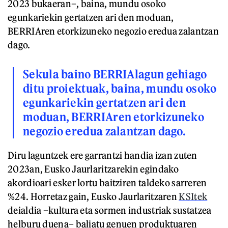
2023 bukaeran–, baina, mundu osoko
egunkariekin gertatzen ari den moduan,
BERRIAren etorkizuneko negozio eredua zalantzan
dago.
Sekula baino BERRIAlagun gehiago
ditu proiektuak, baina, mundu osoko
egunkariekin gertatzen ari den
moduan, BERRIAren etorkizuneko
negozio eredua zalantzan dago.
Diru laguntzek ere garrantzi handia izan zuten
2023an, Eusko Jaurlaritzarekin egindako
akordioari esker lortu baitziren taldeko sarreren
%24. Horretaz gain, Eusko Jaurlaritzaren
KSItek
deialdia –kultura eta sormen industriak sustatzea
helburu duena– baliatu genuen produktuaren