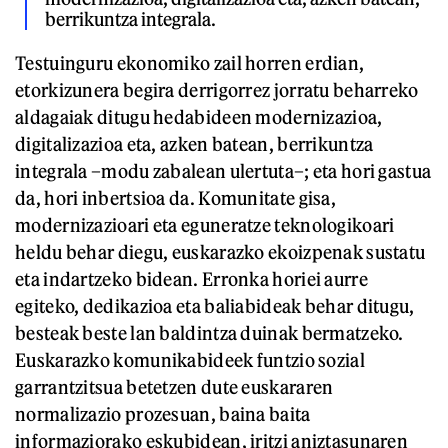
berrikuntza integrala.
Testuinguru ekonomiko zail horren erdian,
etorkizunera begira derrigorrez jorratu beharreko
aldagaiak ditugu hedabideen modernizazioa,
digitalizazioa eta, azken batean, berrikuntza
integrala –modu zabalean ulertuta–; eta hori gastua
da, hori inbertsioa da. Komunitate gisa,
modernizazioari eta eguneratze teknologikoari
heldu behar diegu, euskarazko ekoizpenak sustatu
eta indartzeko bidean. Erronka horiei aurre
egiteko, dedikazioa eta baliabideak behar ditugu,
besteak beste lan baldintza duinak bermatzeko.
Euskarazko komunikabideek funtzio sozial
garrantzitsua betetzen dute euskararen
normalizazio prozesuan, baina baita
informaziorako eskubidean, iritzi aniztasunaren