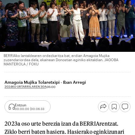
BERRIAko lantaldearen ordezkaritza bat, erdian Amagoia Mujika
zuzendariordea dela, ekainean Donostian eginiko ekitaldian. JAGOBA
MANTEROLA / FOKU
Amagoia Mujika Tolaretxipi - Iban Arregi
2024KO URTARRILAREN 30A
05:00
Entzun
00:00:00
00:06:33
2023a oso urte berezia izan da BERRIArentzat.
Ziklo berri baten hasiera. Hasierako eginkizunari