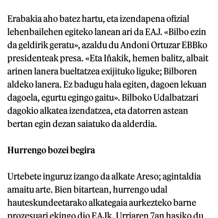
Erabakia aho batez hartu, eta izendapena ofizial
lehenbailehen egiteko lanean ari da EAJ. «Bilbo ezin
da geldirik geratu», azaldu du Andoni Ortuzar EBBko
presidenteak presa. «Eta Iñakik, hemen balitz, albait
arinen lanera bueltatzea exijituko liguke; Bilboren
aldeko lanera. Ez badugu hala egiten, dagoen lekuan
dagoela, egurtu egingo gaitu». Bilboko Udalbatzari
dagokio alkatea izendatzea, eta datorren astean
bertan egin dezan saiatuko da alderdia.
Hurrengo bozei begira
Urtebete inguruz izango da alkate Areso; agintaldia
amaitu arte. Bien bitartean, hurrengo udal
hauteskundeetarako alkategaia aurkezteko barne
prozesuari ekingo dio EAJk. Urriaren 7an hasiko du