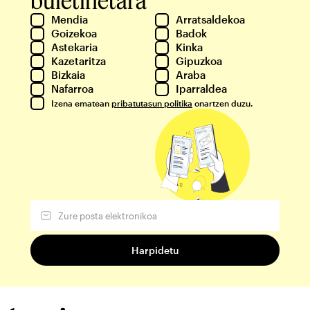
buletinetara
Mendia
Arratsaldekoa
Goizekoa
Badok
Astekaria
Kinka
Kazetaritza
Gipuzkoa
Bizkaia
Araba
Nafarroa
Iparraldea
Izena ematean
pribatutasun politika
onartzen duzu.