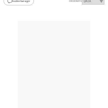
Iruzkin bat egin
ORDENATU