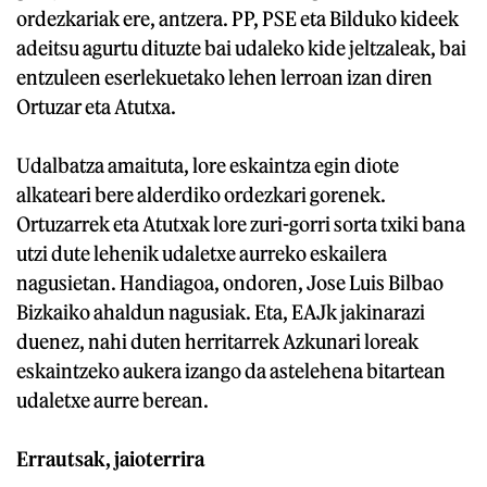
ordezkariak ere, antzera. PP, PSE eta Bilduko kideek
adeitsu agurtu dituzte bai udaleko kide jeltzaleak, bai
entzuleen eserlekuetako lehen lerroan izan diren
Ortuzar eta Atutxa.
Udalbatza amaituta, lore eskaintza egin diote
alkateari bere alderdiko ordezkari gorenek.
Ortuzarrek eta Atutxak lore zuri-gorri sorta txiki bana
utzi dute lehenik udaletxe aurreko eskailera
nagusietan. Handiagoa, ondoren, Jose Luis Bilbao
Bizkaiko ahaldun nagusiak. Eta, EAJk jakinarazi
duenez, nahi duten herritarrek Azkunari loreak
eskaintzeko aukera izango da astelehena bitartean
udaletxe aurre berean.
Errautsak, jaioterrira