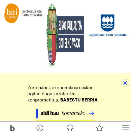
Zure babes ekonomikoari esker
egiten dugu kazetaritza
konprometitua.
BABESTU BERRIA
Egin zure ekarpena