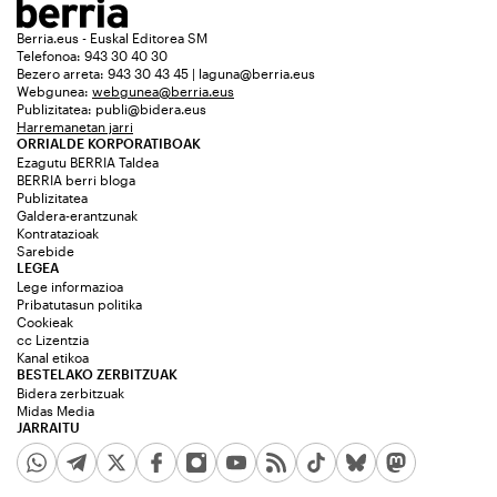
Berria.eus - Euskal Editorea SM
Telefonoa: 943 30 40 30
Bezero arreta: 943 30 43 45 | laguna@berria.eus
Webgunea:
webgunea@berria.eus
Publizitatea:
publi@bidera.eus
Harremanetan jarri
ORRIALDE KORPORATIBOAK
Ezagutu BERRIA Taldea
BERRIA berri bloga
Publizitatea
Galdera-erantzunak
Kontratazioak
Sarebide
LEGEA
Lege informazioa
Pribatutasun politika
Cookieak
cc Lizentzia
Kanal etikoa
BESTELAKO ZERBITZUAK
Bidera zerbitzuak
Midas Media
JARRAITU