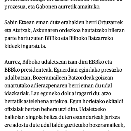
prozesua, eta Gabonen aurretik amaituko.
Sabin Etxean eman dute erabakien berri Ortuzarrek
eta Atutxak, Azkunaren ordezkoa hautatzeko bileran
parte hartu zuten BBBko eta Bilboko Batzarreko
kideek inguratuta.
Aurrez, Bilboko udaletxean izan dira EBBko eta
BBBko presidenteak. Eguerdian egindako presazko
udalbatzan, Bozeramaileen Batzordeak goizean
onartutako adierazpenaren berri eman du udal
idazkariak. Lau eguneko dolua iragarri du; atzo
bertatik astelehena artekoa. Egun horietako ekitaldi
ofizialak bertan behera utzi ditu. Udaletxeko
balkoian xingola beltza duten estandarteak jartzea
ere adostu dute udal talde guztietako bozeramaileek,