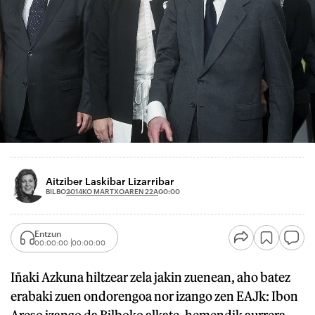
Aitziber Laskibar Lizarribar
2014KO MARTXOAREN 22A
BILBO
00:00
Entzun
00:00:00
00:00:00
Iñaki Azkuna hiltzear zela jakin zuenean, aho batez
erabaki zuen ondorengoa nor izango zen EAJk: Ibon