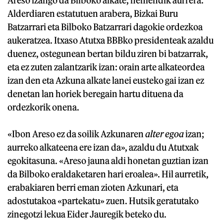
Areso izango da Bilboko alkate, hemendik aurrera.
Alderdiaren estatutuen arabera, Bizkai Buru
Batzarrari eta Bilboko Batzarrari dagokie ordezkoa
aukeratzea. Itxaso Atutxa BBBko presidenteak azaldu
duenez, ostegunean bertan bildu ziren bi batzarrak,
eta ez zuten zalantzarik izan: orain arte alkateordea
izan den eta Azkuna alkate lanei eusteko gai izan ez
denetan lan horiek beregain hartu dituena da
ordezkorik onena.
«Ibon Areso ez da soilik Azkunaren
alter egoa
izan;
aurreko alkateena ere izan da», azaldu du Atutxak
egokitasuna. «Areso jauna aldi honetan guztian izan
da Bilboko eraldaketaren hari eroalea». Hil aurretik,
erabakiaren berri eman zioten Azkunari, eta
adostutakoa «partekatu» zuen. Hutsik geratutako
zinegotzi lekua Eider Jauregik beteko du.