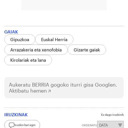
GAIAK
Gipuzkoa
Euskal Herria
Arrazakeria eta xenofobia
Gizarte gaiak
Kirolariak eta lana
Aukeratu
BERRIA
gogoko iturri gisa Googlen.
Aktibatu hemen
IRUZKINAK
Ez dago iruzkinik
Iruzkin bat egin
ORDENATU