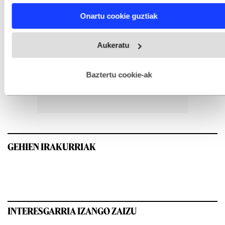
Find out more about how your personal data is processed
Onartu cookie guztiak
and set your preferences in the
details section
.
Webgune honek cookie propioak eta hirugarrenen cookie-
Aukeratu
fitxategiak erabiltzen ditu. Zure esperientzia eta zerbitzuak
hobetzeko asmoz, cookie teknologiaz baliatzen gara. Ohar
hau onartuz gero, teknologia hori erabiltzeko baimen
esplizitua ematen diguzu.
Gehiago irakurri
Baztertu cookie-ak
GEHIEN IRAKURRIAK
INTERESGARRIA IZANGO ZAIZU