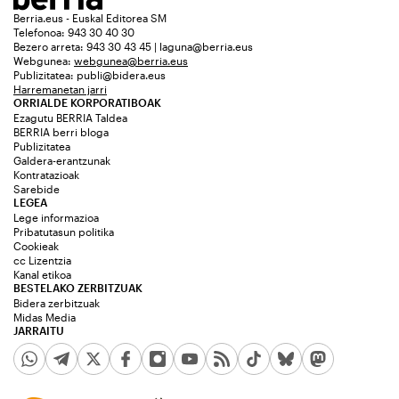
Berria.eus - Euskal Editorea SM
Telefonoa: 943 30 40 30
Bezero arreta: 943 30 43 45 | laguna@berria.eus
Webgunea:
webgunea@berria.eus
Publizitatea:
publi@bidera.eus
Harremanetan jarri
ORRIALDE KORPORATIBOAK
Ezagutu BERRIA Taldea
BERRIA berri bloga
Publizitatea
Galdera-erantzunak
Kontratazioak
Sarebide
LEGEA
Lege informazioa
Pribatutasun politika
Cookieak
cc Lizentzia
Kanal etikoa
BESTELAKO ZERBITZUAK
Bidera zerbitzuak
Midas Media
JARRAITU