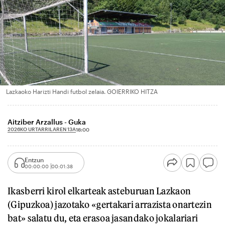
Lazkaoko Harizti Handi futbol zelaia. GOIERRIKO HITZA
Aitziber Arzallus - Guka
2026KO URTARRILAREN 13A
18:00
Entzun
00:00:00
00:01:38
Ikasberri kirol elkarteak asteburuan Lazkaon
(Gipuzkoa) jazotako «gertakari arrazista onartezin
bat» salatu du, eta erasoa jasandako jokalariari