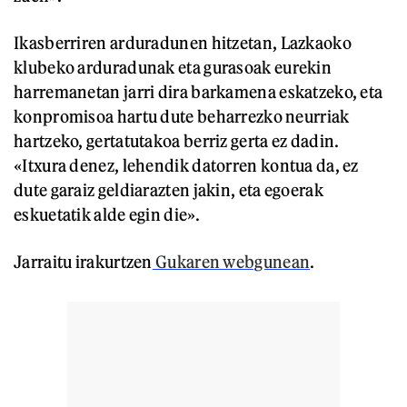
Ikasberriren arduradunen hitzetan, Lazkaoko
klubeko arduradunak eta gurasoak eurekin
harremanetan jarri dira barkamena eskatzeko, eta
konpromisoa hartu dute beharrezko neurriak
hartzeko, gertatutakoa berriz gerta ez dadin.
«Itxura denez, lehendik datorren kontua da, ez
dute garaiz geldiarazten jakin, eta egoerak
eskuetatik alde egin die».
Jarraitu irakurtzen
Gukaren webgunean
.