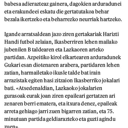
babesa adierazteaz gainera, dagokien arduradunei
eta erakundeei eskatu die gertatutakoa behar
bezala ikertzeko eta beharrezko neurriak hartzeko.
Igande arratsaldean jazo ziren gertakariak Harizti
Handi futbol zelaian, Ikasberriren lehen mailako
jubenilen B taldearen eta Lazkaoren arteko
partidan. Azpeitiko kirol elkartearen arduradunek
Gukari esan diotenaren arabera, partidaren lehen
zatian, harmailetako ikusle talde bat irain
arrazistak egiten hasi zitzaion Ikasberriko jokalari
bati. «Atsedenaldian, Lazkaoko jokalarien
gurasoak eurak joan ziren epaileari gertatzen ari
zenaren berri ematera, eta itxura denez, epaileak
arreta gehiago jarri zuen bigarren zatian, eta 75.
minutuan partida geldiarazteko eta guzti agindu
zuen».