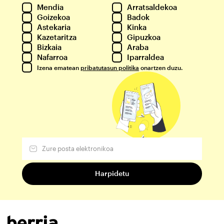
Mendia
Arratsaldekoa
Goizekoa
Badok
Astekaria
Kinka
Kazetaritza
Gipuzkoa
Bizkaia
Araba
Nafarroa
Iparraldea
Izena ematean
pribatutasun politika
onartzen duzu.