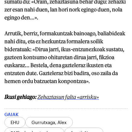
sumatu du: «Orain, zehaztasuna behar dugu: zehazki
zer esan nahi duen, lan hori nork egingo duen, nola
egingo den...».
Arrutik, berriz, formakuntzak bainoago, baliabideak
nahi ditu, eta ez hezkuntza formalera soilik
bideratuak: «Dirua jarri, ikus-entzunezkoak sustatu,
gazteen kontsumo ohituretan dirua jarri, fikzioa
euskaraz... Bestela, dena gazteleraz ikusten eta
entzuten dute. Gazteleraz bizi badira, oso zaila da
hemen ordu batzuetan konpontzea».
Ikusi gehiago:
Zehaztasun falta «arrisku»
GAIAK
EHU
Gurrutxaga, Alex