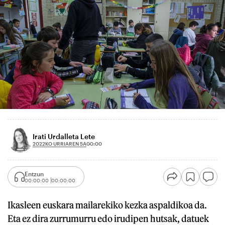
Irati Urdalleta Lete
2022KO URRIAREN 5A
00:00
Entzun
00:00:00
00:00:00
Ikasleen euskara mailarekiko kezka aspaldikoa da.
Eta ez dira zurrumurru edo irudipen hutsak, datuek