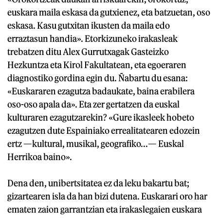
euskara maila eskasa da gutxienez, eta batzuetan, oso
eskasa. Kasu gutxitan ikusten da maila edo
erraztasun handia». Etorkizuneko irakasleak
trebatzen ditu Alex Gurrutxagak Gasteizko
Hezkuntza eta Kirol Fakultatean, eta egoeraren
diagnostiko gordina egin du. Ñabartu du esana:
«Euskararen ezagutza badaukate, baina erabilera
oso-oso apala da». Eta zer gertatzen da euskal
kulturaren ezagutzarekin? «Gure ikasleek hobeto
ezagutzen dute Espainiako errealitatearen edozein
ertz —kultural, musikal, geografiko...— Euskal
Herrikoa baino».
Dena den, unibertsitatea ez da leku bakartu bat;
gizartearen isla da han bizi dutena. Euskarari oro har
ematen zaion garrantzian eta irakaslegaien euskara