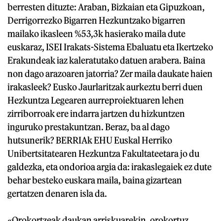
berresten dituzte: Araban, Bizkaian eta Gipuzkoan,
Derrigorrezko Bigarren Hezkuntzako bigarren
mailako ikasleen %53,3k hasierako maila dute
euskaraz, ISEI Irakats-Sistema Ebaluatu eta Ikertzeko
Erakundeak iaz kaleratutako datuen arabera. Baina
non dago arazoaren jatorria? Zer maila daukate haien
irakasleek? Eusko Jaurlaritzak aurkeztu berri duen
Hezkuntza Legearen aurreproiektuaren lehen
zirriborroak ere indarra jartzen du hizkuntzen
inguruko prestakuntzan. Beraz, ba al dago
hutsunerik? BERRIAk EHU Euskal Herriko
Unibertsitatearen Hezkuntza Fakultateetara jo du
galdezka, eta ondorioa argia da: irakaslegaiek ez dute
behar besteko euskara maila, baina gizartean
gertatzen denaren isla da.
«Orokortzeak daukan arriskuarekin, orokortuz,