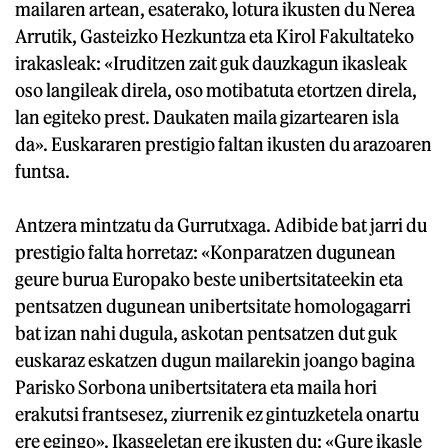
mailaren artean, esaterako, lotura ikusten du Nerea
Arrutik, Gasteizko Hezkuntza eta Kirol Fakultateko
irakasleak: «Iruditzen zait guk dauzkagun ikasleak
oso langileak direla, oso motibatuta etortzen direla,
lan egiteko prest. Daukaten maila gizartearen isla
da». Euskararen prestigio faltan ikusten du arazoaren
funtsa.
Antzera mintzatu da Gurrutxaga. Adibide bat jarri du
prestigio falta horretaz: «Konparatzen dugunean
geure burua Europako beste unibertsitateekin eta
pentsatzen dugunean unibertsitate homologagarri
bat izan nahi dugula, askotan pentsatzen dut guk
euskaraz eskatzen dugun mailarekin joango bagina
Parisko Sorbona unibertsitatera eta maila hori
erakutsi frantsesez, ziurrenik ez gintuzketela onartu
ere egingo». Ikasgeletan ere ikusten du: «Gure ikasle