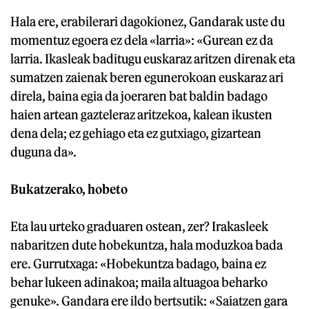
Hala ere, erabilerari dagokionez, Gandarak uste du
momentuz egoera ez dela «larria»: «Gurean ez da
larria. Ikasleak baditugu euskaraz aritzen direnak eta
sumatzen zaienak beren egunerokoan euskaraz ari
direla, baina egia da joeraren bat baldin badago
haien artean gazteleraz aritzekoa, kalean ikusten
dena dela; ez gehiago eta ez gutxiago, gizartean
duguna da».
Bukatzerako, hobeto
Eta lau urteko graduaren ostean, zer? Irakasleek
nabaritzen dute hobekuntza, hala moduzkoa bada
ere. Gurrutxaga: «Hobekuntza badago, baina ez
behar lukeen adinakoa; maila altuagoa beharko
genuke». Gandara ere ildo bertsutik: «Saiatzen gara