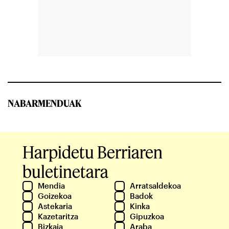
NABARMENDUAK
Harpidetu Berriaren
buletinetara
Mendia
Arratsaldekoa
Goizekoa
Badok
Astekaria
Kinka
Kazetaritza
Gipuzkoa
Bizkaia
Araba