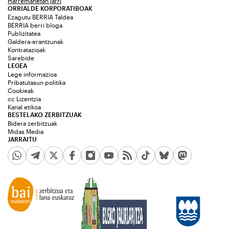
Harremanetan jarri
ORRIALDE KORPORATIBOAK
Ezagutu BERRIA Taldea
BERRIA berri bloga
Publizitatea
Galdera-erantzunak
Kontratazioak
Sarebide
LEGEA
Lege informazioa
Pribatutasun politika
Cookieak
cc Lizentzia
Kanal etikoa
BESTELAKO ZERBITZUAK
Bidera zerbitzuak
Midas Media
JARRAITU