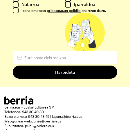
Nafarroa
Iparraldea
Izena ematean
pribatutasun politika
onartzen duzu.
Berria.eus - Euskal Editorea SM
Telefonoa: 943 30 40 30
Bezero arreta: 943 30 43 45 | laguna@berria.eus
Webgunea:
webgunea@berria.eus
Publizitatea:
publi@bidera.eus