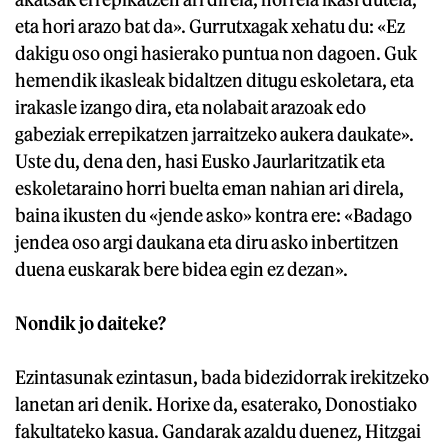
eta hori arazo bat da». Gurrutxagak xehatu du: «Ez
dakigu oso ongi hasierako puntua non dagoen. Guk
hemendik ikasleak bidaltzen ditugu eskoletara, eta
irakasle izango dira, eta nolabait arazoak edo
gabeziak errepikatzen jarraitzeko aukera daukate».
Uste du, dena den, hasi Eusko Jaurlaritzatik eta
eskoletaraino horri buelta eman nahian ari direla,
baina ikusten du «jende asko» kontra ere: «Badago
jendea oso argi daukana eta diru asko inbertitzen
duena euskarak bere bidea egin ez dezan».
Nondik jo daiteke?
Ezintasunak ezintasun, bada bidezidorrak irekitzeko
lanetan ari denik. Horixe da, esaterako, Donostiako
fakultateko kasua. Gandarak azaldu duenez, Hitzgai