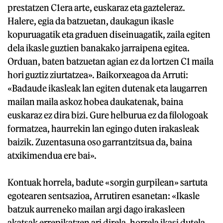
prestatzen C1era arte, euskaraz eta gazteleraz.
Halere, egia da batzuetan, daukagun ikasle
kopuruagatik eta graduen diseinuagatik, zaila egiten
dela ikasle guztien banakako jarraipena egitea.
Orduan, baten batzuetan agian ez da lortzen C1 maila
hori guztiz ziurtatzea». Baikorxeagoa da Arruti:
«Badaude ikasleak lan egiten dutenak eta laugarren
mailan maila askoz hobea daukatenak, baina
euskaraz ez dira bizi. Gure helburua ez da filologoak
formatzea, haurrekin lan egingo duten irakasleak
baizik. Zuzentasuna oso garrantzitsua da, baina
atxikimendua ere bai».
Kontuak horrela, badute «sorgin gurpilean» sartuta
egotearen sentsazioa, Arrutiren esanetan: «Ikasle
batzuk aurreneko mailan argi dago irakasleen
akatsak errepikatzen ari direla, horrela ikasi dutela,