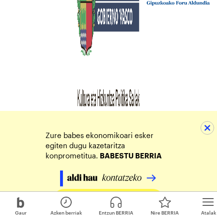
Zure babes ekonomikoari esker
egiten dugu kazetaritza
konprometitua.
BABESTU BERRIA
Egin zure ekarpena
Gaur
Azken berriak
Entzun BERRIA
Nire BERRIA
Atalak