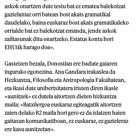
askok onartzen dute testu bat ez ematea balekotzat
gaztelaniaz orri batean bost akats gramatikal
daudelako, baina euskaraz bost akats gramatikaleko
orrialde bat ez balekotzat emanda, jende askok
zailtasunak ditu onartzeko. Estatus kontu hori
EHUtik harago doa».
Gasteizen bezala, Donostian ere badute gaiaren
inguruko egonezina. Ana Gandara irakaslea da
Hezkuntza, Filosofia eta Antropologia Fakultatean,
eta ikusi dute unibertsitatera iristen diren ikasle
«aunitzek» ez dutela aitortzen dieten hizkuntza
maila: «Batxilergoa euskaraz egiteagatik aitortzen
zaien delako B2 maila hori gero ez da islatzen haien
gaitasun komunikatiboan, ez euskaraz, ez gazteleraz
ere kasu aunitzetan».