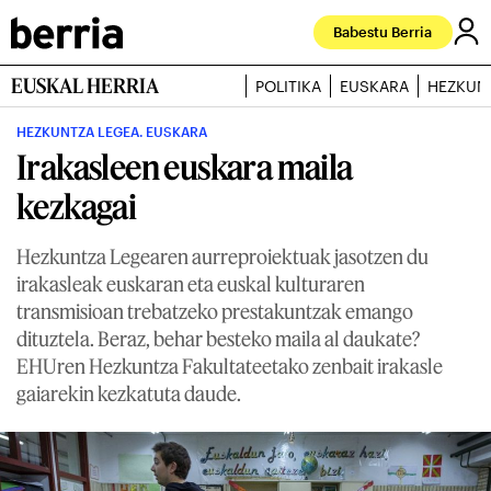
Babestu Berria
EUSKAL HERRIA
POLITIKA
EUSKARA
HEZKUN
HEZKUNTZA LEGEA. EUSKARA
Irakasleen euskara maila
kezkagai
Hezkuntza Legearen aurreproiektuak jasotzen du
irakasleak euskaran eta euskal kulturaren
transmisioan trebatzeko prestakuntzak emango
dituztela. Beraz, behar besteko maila al daukate?
EHUren Hezkuntza Fakultateetako zenbait irakasle
gaiarekin kezkatuta daude.