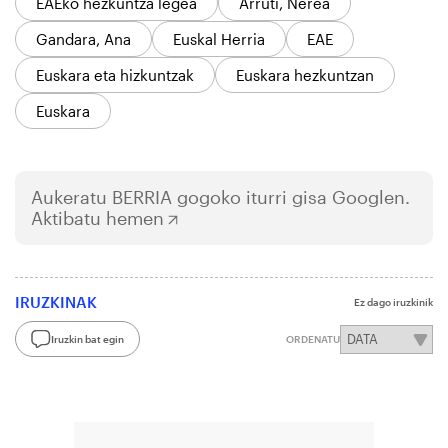
EAEko hezkuntza legea
Arruti, Nerea
Gandara, Ana
Euskal Herria
EAE
Euskara eta hizkuntzak
Euskara hezkuntzan
Euskara
Aukeratu
BERRIA
gogoko iturri gisa Googlen.
Aktibatu hemen
IRUZKINAK
Ez dago iruzkinik
Iruzkin bat egin
ORDENATU