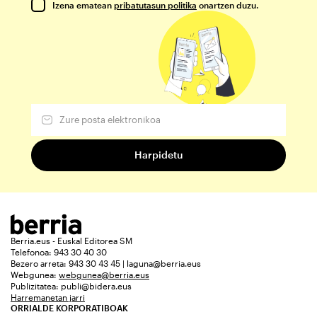
Izena ematean
pribatutasun politika
onartzen duzu.
Berria.eus - Euskal Editorea SM
Telefonoa: 943 30 40 30
Bezero arreta: 943 30 43 45 | laguna@berria.eus
Webgunea:
webgunea@berria.eus
Publizitatea:
publi@bidera.eus
Harremanetan jarri
ORRIALDE KORPORATIBOAK