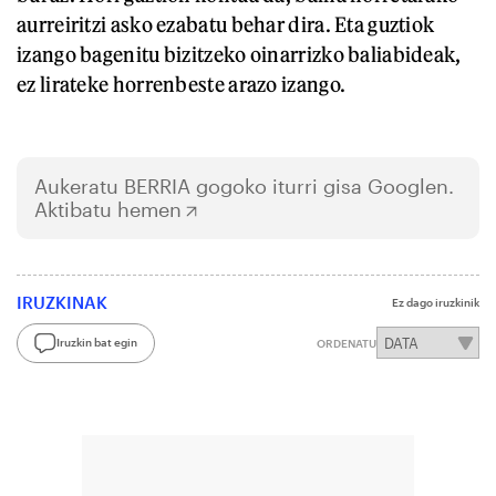
aurreiritzi asko ezabatu behar dira. Eta guztiok
izango bagenitu bizitzeko oinarrizko baliabideak,
ez lirateke horrenbeste arazo izango.
Aukeratu
BERRIA
gogoko iturri gisa Googlen.
Aktibatu hemen
IRUZKINAK
Ez dago iruzkinik
Iruzkin bat egin
ORDENATU