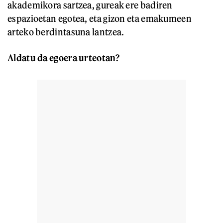
akademikora sartzea, gureak ere badiren
espazioetan egotea, eta gizon eta emakumeen
arteko berdintasuna lantzea.
Aldatu da egoera urteotan?