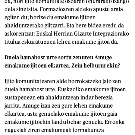
da, hori ijito komunitate osoaren onurarako izango
dela sinetsita. Formazioaren aldeko apustu argia
egiten du; horixe du emakume ijitoen
ahalduntzerako giltzarri. Eta bere bidea eredu da
askorentzat: Euskal Herrian Gizarte Integraziorako
titulua eskuratu zuen lehen emakume ijitoa da.
Duela hamabost urte sortu zenuten Amuge
emakume ijitoen elkartea. Zein helbururekin?
Ijito komunitatearen alde borrokatzeko jaio zen
duela hamabost urte, Euskadiko emakume ijitoen
sustapenean eta ahalduntzean indar berezia
jarrita. Amuge izan zen gure lehen emakume
elkartea, uste genuelako emakume ijitoen gaia
emakume ijitoekin landu behar genuela. Erronka
nagusiak ziren emakumeak formakuntza