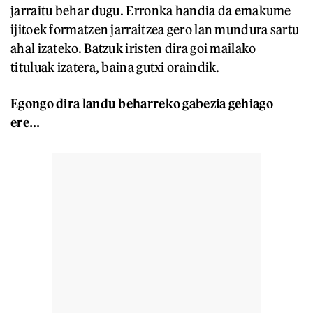
jarraitu behar dugu. Erronka handia da emakume
ijitoek formatzen jarraitzea gero lan mundura sartu
ahal izateko. Batzuk iristen dira goi mailako
tituluak izatera, baina gutxi oraindik.
Egongo dira landu beharreko gabezia gehiago
ere…