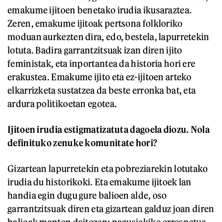
emakume ijitoen benetako irudia ikusaraztea.
Zeren, emakume ijitoak pertsona folkloriko
moduan aurkezten dira, edo, bestela, lapurretekin
lotuta. Badira garrantzitsuak izan diren ijito
feministak, eta inportantea da historia hori ere
erakustea. Emakume ijito eta ez-ijitoen arteko
elkarrizketa sustatzea da beste erronka bat, eta
ardura politikoetan egotea.
Ijitoen irudia estigmatizatuta dagoela diozu. Nola
definituko zenuke komunitate hori?
Gizartean lapurretekin eta pobreziarekin lotutako
irudia du historikoki. Eta emakume ijitoek lan
handia egin dugu gure balioen alde, oso
garrantzitsuak diren eta gizartean galduz joan diren
balioak manten daitezen: nagusiekiko errespetua,