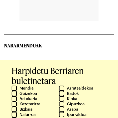
NABARMENDUAK
Harpidetu Berriaren
buletinetara
Mendia
Arratsaldekoa
Goizekoa
Badok
Astekaria
Kinka
Kazetaritza
Gipuzkoa
Bizkaia
Araba
Nafarroa
Iparraldea