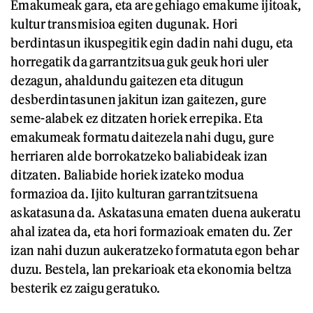
Emakumeak gara, eta are gehiago emakume ijitoak,
kultur transmisioa egiten dugunak. Hori
berdintasun ikuspegitik egin dadin nahi dugu, eta
horregatik da garrantzitsua guk geuk hori uler
dezagun, ahaldundu gaitezen eta ditugun
desberdintasunen jakitun izan gaitezen, gure
seme-alabek ez ditzaten horiek errepika. Eta
emakumeak formatu daitezela nahi dugu, gure
herriaren alde borrokatzeko baliabideak izan
ditzaten. Baliabide horiek izateko modua
formazioa da. Ijito kulturan garrantzitsuena
askatasuna da. Askatasuna ematen duena aukeratu
ahal izatea da, eta hori formazioak ematen du. Zer
izan nahi duzun aukeratzeko formatuta egon behar
duzu. Bestela, lan prekarioak eta ekonomia beltza
besterik ez zaigu geratuko.