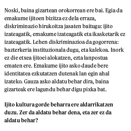
Noski, baina gizartean orokorrean ere bai. Egia da
emakume ijitoen bizitza ez dela erraza,
diskriminazio hirukoitza jasaten baitugu: ijito
izateagatik, emakume izateagatik eta ikasketarik ez
izateagatik. Lehen diskriminazioa da gogorrena:
bazterkeria instituzionala dugu, eta kalekoa. Inork
ez die etxea ijitoei alokatzen, ezta lanpostua
ematen ere. Emakume ijito asko daude bere
identitatea ezkutatzen dutenak lan egin ahal
izateko. Gauza asko aldatu behar dira, baina
gizarteak ere lagundu behar digu pixka bat.
Ijito kultura gorde beharra ere aldarrikatzen
duzu. Zer da aldatu behar dena, eta zer ez da
aldatu behar?