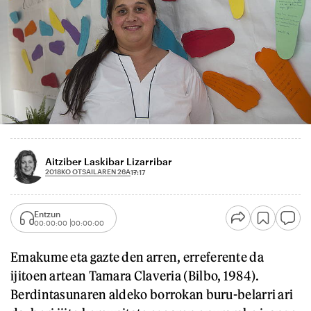
Aitziber Laskibar Lizarribar
2018KO OTSAILAREN 26A
17:17
Entzun
00:00:00
00:00:00
Emakume eta gazte den arren, erreferente da
ijitoen artean Tamara Claveria (Bilbo, 1984).
Berdintasunaren aldeko borrokan buru-belarri ari