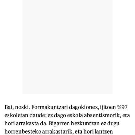
Bai, noski. Formakuntzari dagokionez, ijitoen %97
eskoletan daude; ez dago eskola absentismorik, eta
hori arrakasta da. Bigarren hezkuntzan ez dugu
horrenbesteko arrakastarik, eta hori lantzen