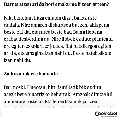
Barneratzen ari da hori emakume ijitoen artean?
Nik, benetan, hitza ematen dizut baietz uste
dudala. Nire amaren diskurtsoa bat zen, ahizpena
beste bat da, eta nirea beste bat. Baina ilobena
erabat desberdina da. Nire ilobek ez dute planteatu
ere egiten eskolara ez joatea. Bat batxilergoa egiten
ari da, eta emagina izan nahi du. Beste batek alkate
izan nahi du.
Zailtasunak ere badaude.
Bai, noski. Uneotan, hiru familiatik bik ez ditu
aseak bere oinarrizko beharrak. Arazoak dituzte hil
amaierara iristeko. Eta lehentasunak jartzen
dituzte, beste edonork bezala. Oinarrizko beharrak
ezin badituzu bete, egiten duzun lehen gauza