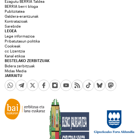
Ezagutu BERRIA Taldea
BERRIA berri bloga
Publizitatea
Galdera-erantzunak
Kontratazioak
Sarebide
LEGEA
Lege informazioa
Pribatutasun politika
Cookieak
cc Lizentzia
Kanal etikoa
BESTELAKO ZERBITZUAK
Bidera zerbitzuak
Midas Media
JARRAITU