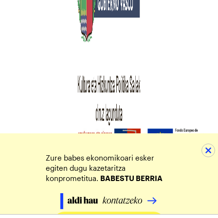
Zure babes ekonomikoari esker
egiten dugu kazetaritza
konprometitua.
BABESTU BERRIA