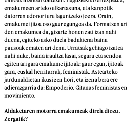
emakumeen arteko elkartasuna, eta kanpotik
datorren edonori ere laguntzeko joera. Orain,
emakume ijitoa oso gaur egungoa da. Formatzen ari
den emakumea da, gizarte honen zati izan nahi
duena, egiteko asko duela badakiena baina
pausoak ematen ari dena. Urratsak gehiago izatea
nahi nuke, baina iraultza lasai, seguru eta sendoa
egiten ari gara emakume ijitoak: gaur egun, ijitoak
gara, euskal herritarrak, feministak. Astearteko
jardunaldietan ikusi zen hori, eta izena bera ere
adierazgarria da: Empoderío. Gitanas feministas en
movimiento.
Aldaketaren motorra emakumeak direla diozu.
Zergatik?