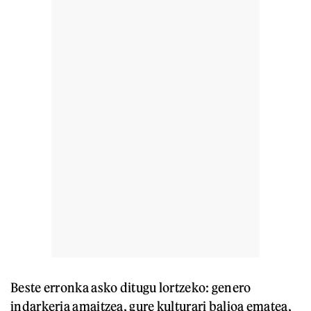
Beste erronka asko ditugu lortzeko: genero
indarkeria amaitzea, gure kulturari balioa ematea,