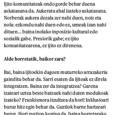
Ijito komunitateak ondo gorde behar duena
askatasuna da. Aukeratu ahal izateko askatasuna.
Norberak aukera dezala zer nahi duen, noiz eta
nola: ezkondu nahi duen edo ez, umeak izan nahi
dituen… baina inolako inposizio kultural edo
sozialik gabe. Presiorik gabe; ez ijito
komunitatearena, ez ijito ez direnena.
Alde horretatik, baikor zara?
Bai, baina ijitoekin dagoen muturreko arrazakeria
gainditu behar da. Sarri esaten da ijitoak ez direla
integratzen. Baina zer da integratzea? Garena
izateari uztea beste batzuek nahi duten modukoak
izateko? Frankismora itzultzea da hori! Inklusioari
buruz hitz egin behar da. Guztiok barne hartzeari
buruz. Hori guztion kontua da, baina horretarako