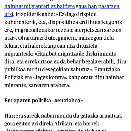
hainbat migranteri ez baitiete gaua han pasatzen
utzi
, irizpiderik gabe: «Ez dago irizpide
koherenterik, eta, dispositiboa erdi hutsik egonik
ere, migratzaile askori ez zaie aterpetxean sartzen
utzi». Ohartarazi dute, gainera, maiz egon dela
lekua, eta halere kanpoan utzi dituztela
migranteak: «Hainbat migratzaile diskriminatu
dira, eta errekurtsoa ez da behar bezala erabili, diru
publikoa modu desegokian xahutuz». Frantziako
Poliziak ere «legez kontra» kanporatu ditu hainbat
migrante, sarearen arabera.
Europaren politika «xenofoboa»
Harrera sareak nabarmendu du gatazka armatuak
gora egiten ari direla Afrikan, eta horrek