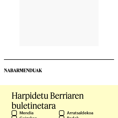
NABARMENDUAK
Harpidetu Berriaren
buletinetara
Mendia
Arratsaldekoa