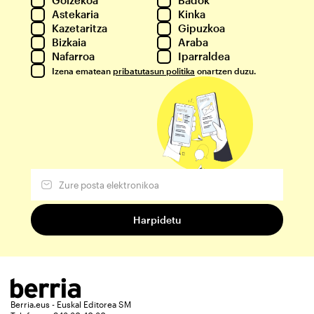
Goizekoa
Badok
Astekaria
Kinka
Kazetaritza
Gipuzkoa
Bizkaia
Araba
Nafarroa
Iparraldea
Izena ematean
pribatutasun politika
onartzen duzu.
Berria.eus - Euskal Editorea SM