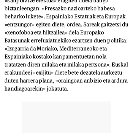
«kanporatze efektua» eragiten duela hango
biztanleengan: «Presazko nazioarteko babesa
beharko lukete». Espainiako Estatuak eta Europak
«entzungor» egiten diete, ordea. Sareak gaitzetsi du
«xenofoboa eta hiltzailea» dela Europako
Batasunak errefuxiatuekiko ezartzen duen politika:
«Izugarria da Moriako, Mediterraneoko eta
Espainiako kostako kanpamentuetan nola
tratatzen diren milaka eta milaka pertsona». Euskal
erakundeei «exijitu» diete bete dezatela aurkeztu
duten harrera plana, «oraingoan anbizio eta ardura
handiagoarekin» jokatuta.