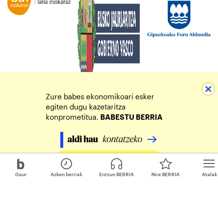
Zure babes ekonomikoari esker
egiten dugu kazetaritza
konprometitua.
BABESTU BERRIA
Egin zure ekarpena
Gaur
Azken berriak
Entzun BERRIA
Nire BERRIA
Atalak