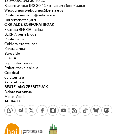
Telefonoa: 943 30 40 30
Bezero arreta: 943 30 43 45 | laguna@berria.eus
Webgunea:
webgunea@berria.eus
Publizitatea:
publi@bidera.eus
Harremanetan jarri
ORRIALDE KORPORATIBOAK
Ezagutu BERRIA Taldea
BERRIA berri bloga
Publizitatea
Galdera-erantzunak
Kontratazioak
Sarebide
LEGEA
Lege informazioa
Pribatutasun politika
Cookieak
cc Lizentzia
Kanal etikoa
BESTELAKO ZERBITZUAK
Bidera zerbitzuak
Midas Media
JARRAITU