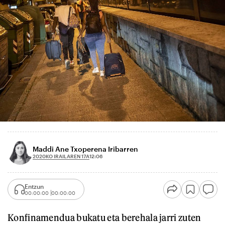
Maddi Ane Txoperena Iribarren
2020KO IRAILAREN 17A
12:06
Entzun
00:00:00
00:00:00
Konfinamendua bukatu eta berehala jarri zuten