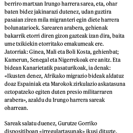
berriro martxan Irungo harrera sarea, eta, ohar
baten bidez jakinarazi dutenez, udan guztira
pasaian ziren mila migranteri egin diete harrera
bolunatarioek. Sarearen arabera, gehienak
bakarrik etorri diren gizon gazteak izan dira, baita
ume txikiekin etorritako emakumeak ere.
Jatorriak: Ginea, Mali eta Boli Kosta, gehienbat;
Kamerun, Senegal eta Nigerrekoak ere anitz. Eta
bidean Kanarietatik pasaturikoak, ia denak:
«Ikusten denez, Afrikako migrazio bideak aldatuz
doaz Espainiak eta Marokok zirkulazio askatasuna
oztopatzeko egiten duten presio militarraren
arabera», azaldu du Irungo harrera sareak
oharrean.
Sareak salatu duenez, Gurutze Gorriko
dispositiboan «irregulartasunak» ikusi dituzte,