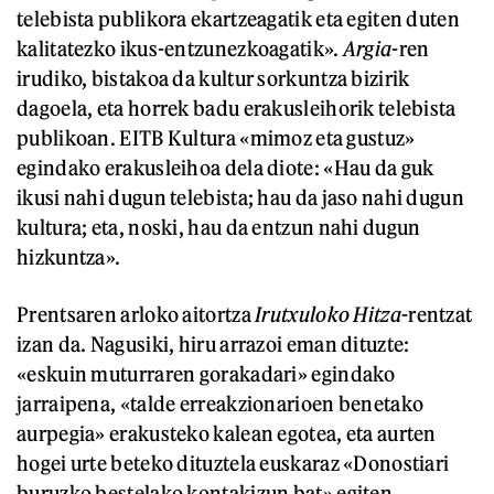
telebista publikora ekartzeagatik eta egiten duten
kalitatezko ikus-entzunezkoagatik».
Argia
-ren
irudiko, bistakoa da kultur sorkuntza bizirik
dagoela, eta horrek badu erakusleihorik telebista
publikoan. EITB Kultura «mimoz eta gustuz»
egindako erakusleihoa dela diote: «Hau da guk
ikusi nahi dugun telebista; hau da jaso nahi dugun
kultura; eta, noski, hau da entzun nahi dugun
hizkuntza».
Prentsaren arloko aitortza
Irutxuloko Hitza
-rentzat
izan da. Nagusiki, hiru arrazoi eman dituzte:
«eskuin muturraren gorakadari» egindako
jarraipena, «talde erreakzionarioen benetako
aurpegia» erakusteko kalean egotea, eta aurten
hogei urte beteko dituztela euskaraz «Donostiari
buruzko bestelako kontakizun bat» egiten.