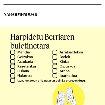
NABARMENDUAK
Harpidetu Berriaren
buletinetara
Mendia
Arratsaldekoa
Goizekoa
Badok
Astekaria
Kinka
Kazetaritza
Gipuzkoa
Bizkaia
Araba
Nafarroa
Iparraldea
Izena ematean
pribatutasun politika
onartzen duzu.