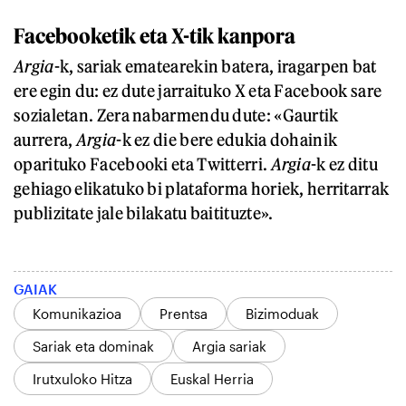
Facebooketik eta X-tik kanpora
Argia
-k, sariak ematearekin batera, iragarpen bat
ere egin du: ez dute jarraituko X eta Facebook sare
sozialetan. Zera nabarmendu dute: «Gaurtik
aurrera,
Argia
-k ez die bere edukia dohainik
oparituko Facebooki eta Twitterri.
Argia
-k ez ditu
gehiago elikatuko bi plataforma horiek, herritarrak
publizitate jale bilakatu baitituzte».
GAIAK
Komunikazioa
Prentsa
Bizimoduak
Sariak eta dominak
Argia sariak
Irutxuloko Hitza
Euskal Herria