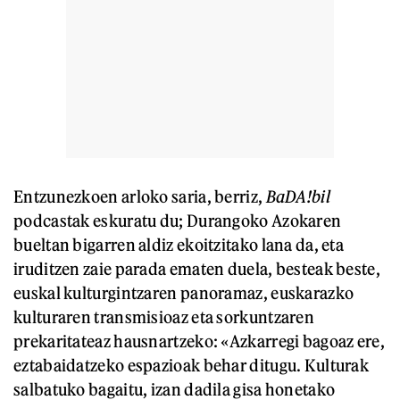
Entzunezkoen arloko saria, berriz,
BaDA!bil
podcastak eskuratu du; Durangoko Azokaren
bueltan bigarren aldiz ekoitzitako lana da, eta
iruditzen zaie parada ematen duela, besteak beste,
euskal kulturgintzaren panoramaz, euskarazko
kulturaren transmisioaz eta sorkuntzaren
prekaritateaz hausnartzeko: «Azkarregi bagoaz ere,
eztabaidatzeko espazioak behar ditugu. Kulturak
salbatuko bagaitu, izan dadila gisa honetako