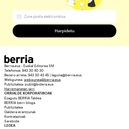
Berria.eus - Euskal Editorea SM
Telefonoa: 943 30 40 30
Bezero arreta: 943 30 43 45 | laguna@berria.eus
Webgunea:
webgunea@berria.eus
Publizitatea:
publi@bidera.eus
Harremanetan jarri
ORRIALDE KORPORATIBOAK
Ezagutu BERRIA Taldea
BERRIA berri bloga
Publizitatea
Galdera-erantzunak
Kontratazioak
Sarebide
LEGEA