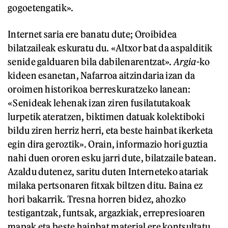
gogoetengatik».
Internet saria ere banatu dute; Oroibidea
bilatzaileak eskuratu du. «Altxor bat da aspalditik
senide galduaren bila dabilenarentzat».
Argia
-ko
kideen esanetan, Nafarroa aitzindaria izan da
oroimen historikoa berreskuratzeko lanean:
«Senideak lehenak izan ziren fusilatutakoak
lurpetik ateratzen, biktimen datuak kolektiboki
bildu ziren herriz herri, eta beste hainbat ikerketa
egin dira geroztik». Orain, informazio hori guztia
nahi duen ororen esku jarri dute, bilatzaile batean.
Azaldu dutenez, saritu duten Interneteko atariak
milaka pertsonaren fitxak biltzen ditu. Baina ez
hori bakarrik. Tresna horren bidez, ahozko
testigantzak, funtsak, argazkiak, errepresioaren
mapak eta beste hainbat material ere kontsultatu