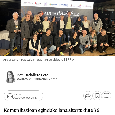
Argia sarien irabazleak, gaur arratsaldean. BERRIA
Irati Urdalleta Lete
2025EKO URTARRILAREN 31
17:17
Entzun
00:00:00
00:05:57
Komunikazioan egindako lana aitortu dute 36.