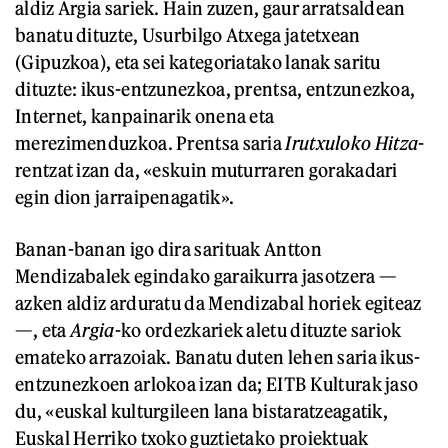
aldiz Argia sariek. Hain zuzen, gaur arratsaldean
banatu dituzte, Usurbilgo Atxega jatetxean
(Gipuzkoa), eta sei kategoriatako lanak saritu
dituzte: ikus-entzunezkoa, prentsa, entzunezkoa,
Internet, kanpainarik onena eta
merezimenduzkoa. Prentsa saria
Irutxuloko Hitza
-
rentzat izan da, «eskuin muturraren gorakadari
egin dion jarraipenagatik».
Banan-banan igo dira sarituak Antton
Mendizabalek egindako garaikurra jasotzera —
azken aldiz arduratu da Mendizabal horiek egiteaz
—, eta
Argia
-ko ordezkariek aletu dituzte sariok
emateko arrazoiak. Banatu duten lehen saria ikus-
entzunezkoen arlokoa izan da; EITB Kulturak jaso
du, «euskal kulturgileen lana bistaratzeagatik,
Euskal Herriko txoko guztietako proiektuak