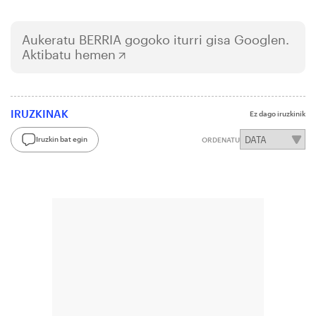
Aukeratu
BERRIA
gogoko iturri gisa Googlen.
Aktibatu hemen
IRUZKINAK
Ez dago iruzkinik
Iruzkin bat egin
ORDENATU