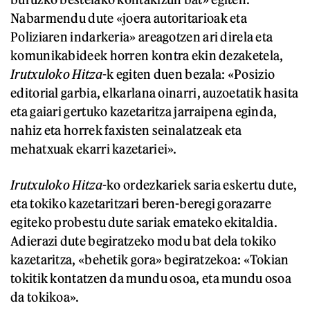
Nabarmendu dute «joera autoritarioak eta
Poliziaren indarkeria» areagotzen ari direla eta
komunikabideek horren kontra ekin dezaketela,
Irutxuloko Hitza
-k egiten duen bezala: «Posizio
editorial garbia, elkarlana oinarri, auzoetatik hasita
eta gaiari gertuko kazetaritza jarraipena eginda,
nahiz eta horrek faxisten seinalatzeak eta
mehatxuak ekarri kazetariei».
Irutxuloko Hitza
-ko ordezkariek saria eskertu dute,
eta tokiko kazetaritzari beren-beregi gorazarre
egiteko probestu dute sariak emateko ekitaldia.
Adierazi dute begiratzeko modu bat dela tokiko
kazetaritza, «behetik gora» begiratzekoa: «Tokian
tokitik kontatzen da mundu osoa, eta mundu osoa
da tokikoa».