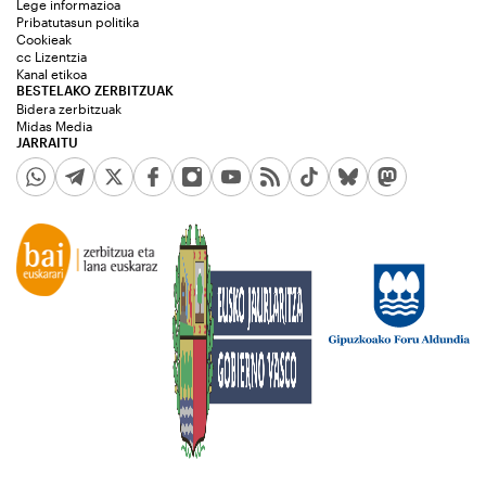
Lege informazioa
Pribatutasun politika
Cookieak
cc Lizentzia
Kanal etikoa
BESTELAKO ZERBITZUAK
Bidera zerbitzuak
Midas Media
JARRAITU