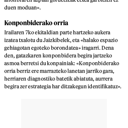
duen moduan».
Konponbiderako orria
Irailaren 7ko ekitaldian parte hartzeko aukera
izatea txalotu du Jaizkibelek, eta «halako espazio
gehiagotan egoteko borondatea» iragarri. Dena
den, gatazkaren konponbidera begira jartzeko
asmoa berretsi du konpainiak: «Konponbiderako
orria berriz ere marrazteko lanetan jarriko gara,
herriaren diagnostiko batetik abiatuta, aurrera
begira zer estrategia har ditzakegun identifikatuz».