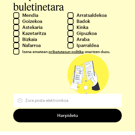
buletinetara
Mendia
Arratsaldekoa
Goizekoa
Badok
Astekaria
Kinka
Kazetaritza
Gipuzkoa
Bizkaia
Araba
Nafarroa
Iparraldea
Izena ematean
pribatutasun politika
onartzen duzu.