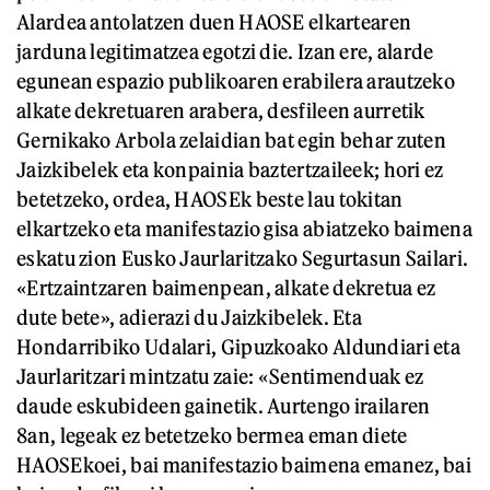
Alardea antolatzen duen HAOSE elkartearen
jarduna legitimatzea egotzi die. Izan ere, alarde
egunean espazio publikoaren erabilera arautzeko
alkate dekretuaren arabera, desfileen aurretik
Gernikako Arbola zelaidian bat egin behar zuten
Jaizkibelek eta konpainia baztertzaileek; hori ez
betetzeko, ordea, HAOSEk beste lau tokitan
elkartzeko eta manifestazio gisa abiatzeko baimena
eskatu zion Eusko Jaurlaritzako Segurtasun Sailari.
«Ertzaintzaren baimenpean, alkate dekretua ez
dute bete», adierazi du Jaizkibelek. Eta
Hondarribiko Udalari, Gipuzkoako Aldundiari eta
Jaurlaritzari mintzatu zaie: «Sentimenduak ez
daude eskubideen gainetik. Aurtengo irailaren
8an, legeak ez betetzeko bermea eman diete
HAOSEkoei, bai manifestazio baimena emanez, bai