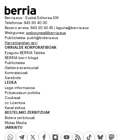
Berria.eus - Euskal Editorea SM
Telefonoa: 943 30 40 30
Bezero arreta: 943 30 43 45 | laguna@berria.eus
Webgunea:
webgunea@berria.eus
Publizitatea:
publi@bidera.eus
Harremanetan jarri
ORRIALDE KORPORATIBOAK
Ezagutu BERRIA Taldea
BERRIA berri bloga
Publizitatea
Galdera-erantzunak
Kontratazioak
Sarebide
LEGEA
Lege informazioa
Pribatutasun politika
Cookieak
cc Lizentzia
Kanal etikoa
BESTELAKO ZERBITZUAK
Bidera zerbitzuak
Midas Media
JARRAITU