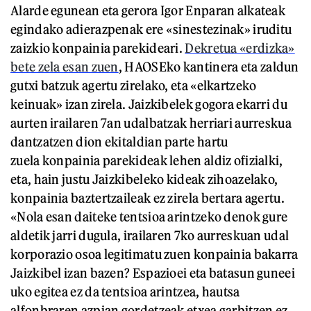
Alarde egunean eta gerora Igor Enparan alkateak
egindako adierazpenak ere «sinestezinak» iruditu
zaizkio konpainia parekideari.
Dekretua «erdizka»
bete zela esan zuen
, HAOSEko kantinera eta zaldun
gutxi batzuk agertu zirelako, eta «elkartzeko
keinuak» izan zirela. Jaizkibelek gogora ekarri du
aurten irailaren 7an udalbatzak herriari aurreskua
dantzatzen dion ekitaldian parte hartu
zuela konpainia parekideak lehen aldiz ofizialki,
eta, hain justu Jaizkibeleko kideak zihoazelako,
konpainia baztertzaileak ez zirela bertara agertu.
«Nola esan daiteke tentsioa arintzeko denok gure
aldetik jarri dugula, irailaren 7ko aurreskuan udal
korporazio osoa legitimatu zuen konpainia bakarra
Jaizkibel izan bazen? Espazioei eta batasun guneei
uko egitea ez da tentsioa arintzea, hautsa
alfonbraren azpian gordetzeak etxea garbitzen ez