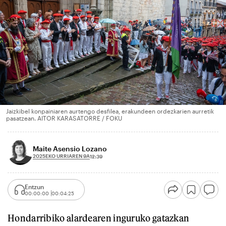
Jaizkibel konpainiaren aurtengo desfilea, erakundeen ordezkarien aurretik
pasatzean. AITOR KARASATORRE / FOKU
Maite Asensio Lozano
2025EKO URRIAREN 9A
12:39
Entzun
00:00:00
00:04:25
Hondarribiko alardearen inguruko gatazkan