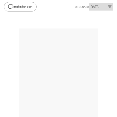
Iruzkin bat egin
ORDENATU