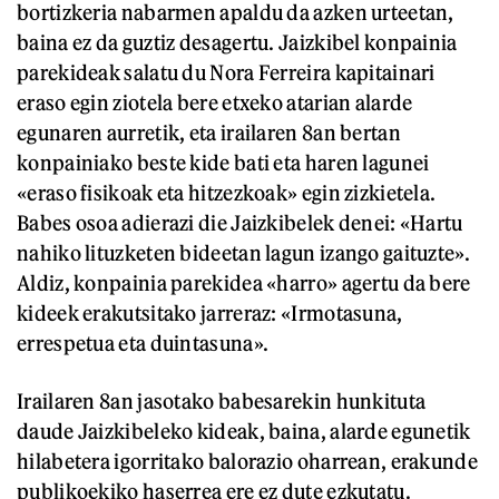
bortizkeria nabarmen apaldu da azken urteetan,
baina ez da guztiz desagertu. Jaizkibel konpainia
parekideak salatu du Nora Ferreira kapitainari
eraso egin ziotela bere etxeko atarian alarde
egunaren aurretik, eta irailaren 8an bertan
konpainiako beste kide bati eta haren lagunei
«eraso fisikoak eta hitzezkoak» egin zizkietela.
Babes osoa adierazi die Jaizkibelek denei: «Hartu
nahiko lituzketen bideetan lagun izango gaituzte».
Aldiz, konpainia parekidea «harro» agertu da bere
kideek erakutsitako jarreraz: «Irmotasuna,
errespetua eta duintasuna».
Irailaren 8an jasotako babesarekin hunkituta
daude Jaizkibeleko kideak, baina, alarde egunetik
hilabetera igorritako balorazio oharrean, erakunde
publikoekiko haserrea ere ez dute ezkutatu.