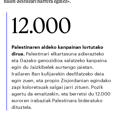
haien desfileari harrera eginez».
12.000
Palestinaren aldeko kanpainan lortutako
dirua.
Palestinari elkartasuna adierazteko
eta Gazako genozidioa salatzeko kanpaina
egin du Jaizkibelek aurtengo jaietan.
Irailaren 8an kufijarekin desfilatzeko deia
egin zuen, eta propio Zisjordanian egindako
zapi koloretsuak salgai jarri zituen. Pozik
agertu da emaitzekin, eta berretsi du 12.000
euroren irabaziak Palestinara bideratuko
dituztela.