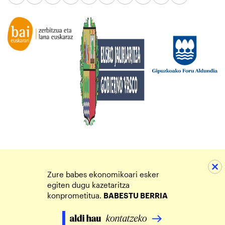
Zure babes ekonomikoari esker
egiten dugu kazetaritza
konprometitua.
BABESTU BERRIA