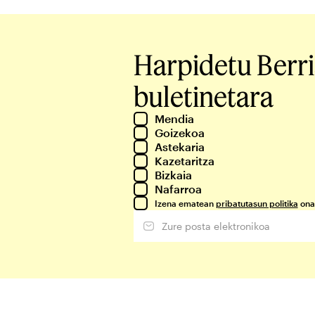
Harpidetu Berr
buletinetara
Mendia
Goizekoa
Astekaria
Kazetaritza
Bizkaia
Nafarroa
Izena ematean
pribatutasun politika
ona