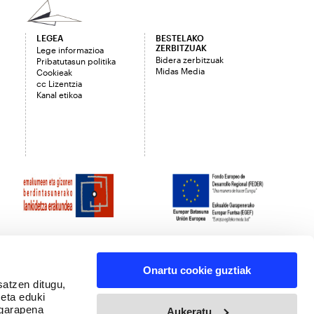
LEGEA
BESTELAKO
ZERBITZUAK
Lege informazioa
Bidera zerbitzuak
Pribatutasun politika
Midas Media
Cookieak
cc Lizentzia
Kanal etikoa
Onartu cookie guztiak
satzen ditugu,
 eta eduki
 garapena
Aukeratu