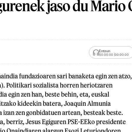
gurenek jaso du Mario
Entzun
00:00:00
00:00:00
india fundazioaren sari banaketa egin zen atzo,
. Politikari sozialista horren heriotzaren
ia egin zen han, beste behin, eta, euskal
ritzako kideekin batera, Joaquin Almunia
 izan zen gonbidatuen artean, besteak beste.
a, berriz, Jesus Egiguren PSE-EEko presidente
rio Onaindiaren alargun Esozi Leturiondoren