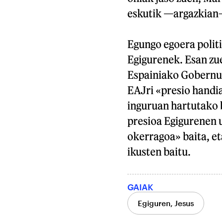
eskutik —argazkian
Egungo egoera polit
Egigurenek. Esan zue
Espainiako Gobernua
EAJri «presio handia
inguruan hartutako b
presioa Egigurenen u
okerragoa» baita, e
ikusten baitu.
GAIAK
Egiguren, Jesus