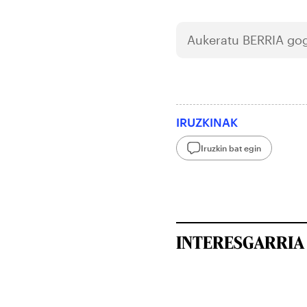
Aukeratu
BERRIA
gog
IRUZKINAK
Iruzkin bat egin
INTERESGARRIA 