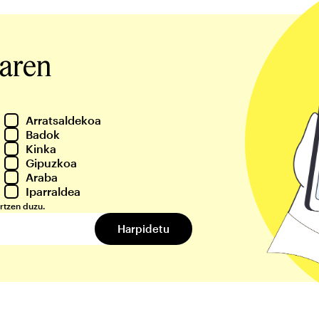
iaren
Arratsaldekoa
Badok
Kinka
Gipuzkoa
Araba
Iparraldea
rtzen duzu.