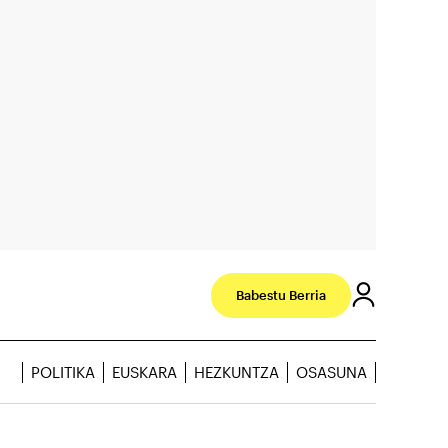
Babestu Berria
POLITIKA
EUSKARA
HEZKUNTZA
OSASUNA