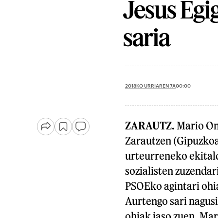
Jesus Egi
saria
2018KO URRIAREN 7A
00:00
ZARAUTZ.
Mario Ona
Zarautzen (Gipuzkoa)
urteurreneko ekitald
sozialisten zuzenda
PSOEko agintari ohia
Aurtengo sari nagusi
ohiak jaso zuen, Ma