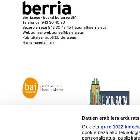
Berria.eus - Euskal Editorea SM
Telefonoa: 943 30 40 30
Bezero arreta: 943 30 43 45 | laguna@berria.eus
Webgunea:
webgunea@berria.eus
Publizitatea:
publi@bidera.eus
Harremanetan jarri
Datuen erabilera ardurat
Guk eta
gure 1022 kideek
cookie bezalako teknologia
pertsonalizatua, publizita