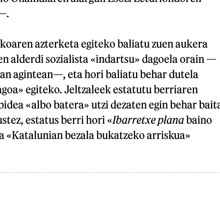
—.
ikoaren azterketa egiteko baliatu zuen aukera
n alderdi sozialista «indartsu» dagoela orain —
n agintean—, eta hori baliatu behar dutela
goa» egiteko. Jeltzaleek estatutu berriaren
idea «albo batera» utzi dezaten egin behar bait
stez, estatus berri hori «
Ibarretxe plana
baino
ta «Katalunian bezala bukatzeko arriskua»