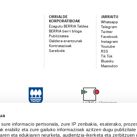
ORRIALDE
JARRAITU
KORPORATIBOAK
Whatsapp
Ezagutu BERRIA Taldea
Telegram
BERRIA berri bloga
Twitter
Publizitatea
Facebook
Galdera-erantzunak
Instagram
Kontratazioak
Youtube
Sarebide
RSS
Tik Tok
Bluesky
Mastodon
sua
sure informacio pertsonala, zure IP zenbakia, esaterako, proze
k erabiliz eta zure gailuko informazioak azitzen dugu publizitate
tearen eta edukiaren neurketa, audientzia-ikerketa eta zerbitzuen