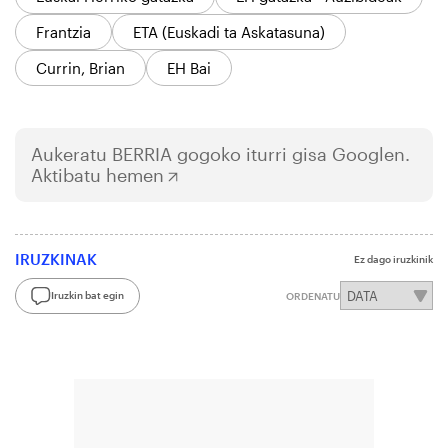
Frantzia
ETA (Euskadi ta Askatasuna)
Currin, Brian
EH Bai
Aukeratu
BERRIA
gogoko iturri gisa Googlen.
Aktibatu hemen
IRUZKINAK
Ez dago iruzkinik
Iruzkin bat egin
ORDENATU