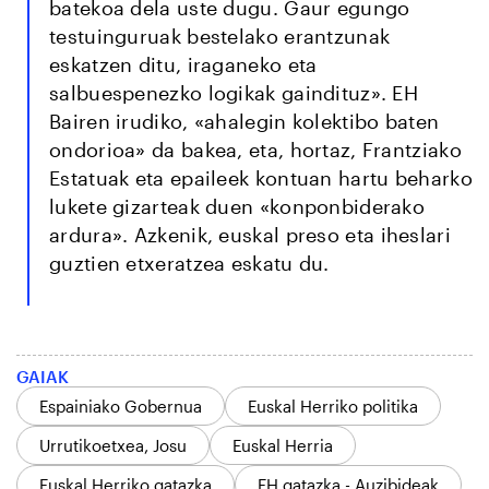
batekoa dela uste dugu. Gaur egungo
testuinguruak bestelako erantzunak
eskatzen ditu, iraganeko eta
salbuespenezko logikak gaindituz». EH
Bairen irudiko, «ahalegin kolektibo baten
ondorioa» da bakea, eta, hortaz, Frantziako
Estatuak eta epaileek kontuan hartu beharko
lukete gizarteak duen «konponbiderako
ardura». Azkenik, euskal preso eta iheslari
guztien etxeratzea eskatu du.
GAIAK
Espainiako Gobernua
Euskal Herriko politika
Urrutikoetxea, Josu
Euskal Herria
Euskal Herriko gatazka
EH gatazka - Auzibideak