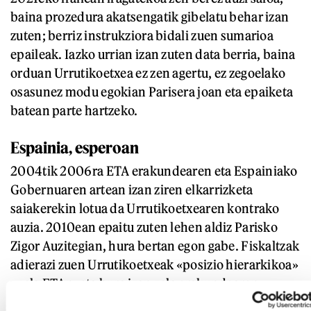
baina prozedura akatsengatik gibelatu behar izan
zuten; berriz instrukziora bidali zuen sumarioa
epaileak. Iazko urrian izan zuten data berria, baina
orduan Urrutikoetxea ez zen agertu, ez zegoelako
osasunez modu egokian Parisera joan eta epaiketa
batean parte hartzeko.
Espainia, esperoan
2004tik 2006ra ETA erakundearen eta Espainiako
Gobernuaren artean izan ziren elkarrizketa
saiakerekin lotua da Urrutikoetxearen kontrako
auzia. 2010ean epaitu zuten lehen aldiz Parisko
Zigor Auzitegian, hura bertan egon gabe. Fiskaltzak
adierazi zuen Urrutikoetxeak «posizio hierarkikoa»
zuela ETAn, eta hura izan zela erakundearen
«arduradun politikoa» Frantziako Poliziak 2004an