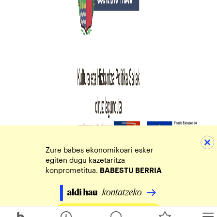
Zure babes ekonomikoari esker
egiten dugu kazetaritza
konprometitua.
BABESTU BERRIA
Egin zure ekarpena