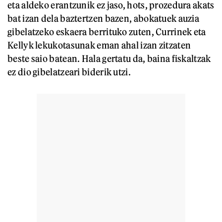
eta aldeko erantzunik ez jaso, hots, prozedura akats
bat izan dela baztertzen bazen, abokatuek auzia
gibelatzeko eskaera berrituko zuten, Currinek eta
Kellyk lekukotasunak eman ahal izan zitzaten
beste saio batean. Hala gertatu da, baina fiskaltzak
ez dio gibelatzeari biderik utzi.