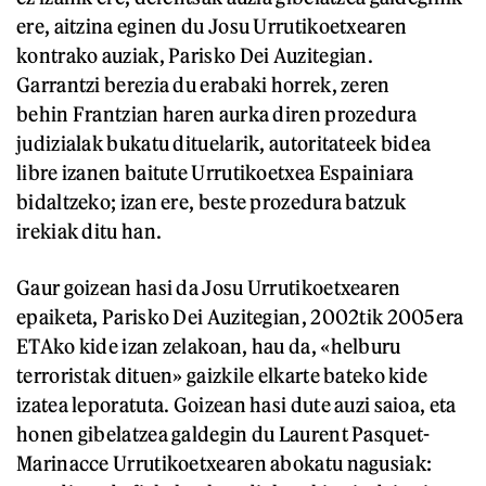
ere, aitzina eginen du Josu Urrutikoetxearen
kontrako auziak, Parisko Dei Auzitegian.
Garrantzi berezia du erabaki horrek, zeren
behin Frantzian haren aurka diren prozedura
judizialak bukatu dituelarik, autoritateek bidea
libre izanen baitute Urrutikoetxea Espainiara
bidaltzeko; izan ere, beste prozedura batzuk
irekiak ditu han.
Gaur goizean hasi da Josu Urrutikoetxearen
epaiketa, Parisko Dei Auzitegian, 2002tik 2005era
ETAko kide izan zelakoan, hau da, «helburu
terroristak dituen» gaizkile elkarte bateko kide
izatea leporatuta. Goizean hasi dute auzi saioa, eta
honen gibelatzea galdegin du Laurent Pasquet-
Marinacce Urrutikoetxearen abokatu nagusiak: