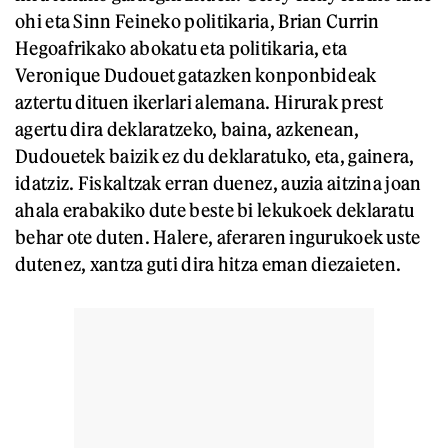
ohi eta Sinn Feineko politikaria, Brian Currin
Hegoafrikako abokatu eta politikaria, eta
Veronique Dudouet gatazken konponbideak
aztertu dituen ikerlari alemana. Hirurak prest
agertu dira deklaratzeko, baina, azkenean,
Dudouetek baizik ez du deklaratuko, eta, gainera,
idatziz. Fiskaltzak erran duenez, auzia aitzina joan
ahala erabakiko dute beste bi lekukoek deklaratu
behar ote duten. Halere, aferaren ingurukoek uste
dutenez, xantza guti dira hitza eman diezaieten.