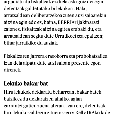
argudiatu du fiskaltzak ez diela aski goiz dei egin
defentsak galdetutako bi lekukori. Hala,
arratsaldean deliberatzekoa zuten auzi saioarekin
aitzina egin edo ez, baina, BERRIAri jakinarazi
zaionez, fiskaltzak aitzina egitea erabaki du, eta
arratsaldean segitu dute Urrutikoetxea epaitzen;
bihar jarraikiko du auziak.
Fiskaltzaren jarrera erasokorra eta probokatzailea
izan dela aipatu dute auzi saioan presente egon
direnek.
Lekuko bakar bat
Hiru lekukok deklaratu beharrean, bakar batek
baizik ez du deklaratzen ahalko, agian
garrantzi gutien zuena aferan. Izan ere, defentsak
hiru lekuko galdegin zituen: Gerry Kelly IRAko kide