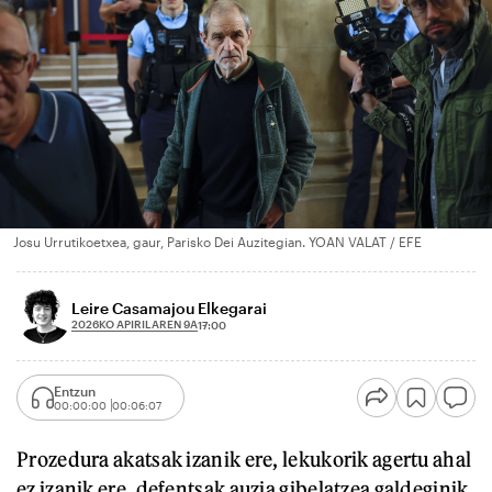
Josu Urrutikoetxea, gaur, Parisko Dei Auzitegian. YOAN VALAT / EFE
Leire Casamajou Elkegarai
2026KO APIRILAREN 9A
17:00
Entzun
00:00:00
00:06:07
Prozedura akatsak izanik ere, lekukorik agertu ahal
ez izanik ere, defentsak auzia gibelatzea galdeginik