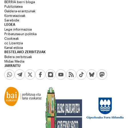
BERRIA berri bloga
Publizitatea
Galdera-erantzunak
Kontratazioak
Sarebide
LEGEA
Lege informazioa
Pribatutasun politika
Cookieak
cc Lizentzia
Kanal etikoa
BESTELAKO ZERBITZUAK
Bidera zerbitzuak
Midas Media
JARRAITU