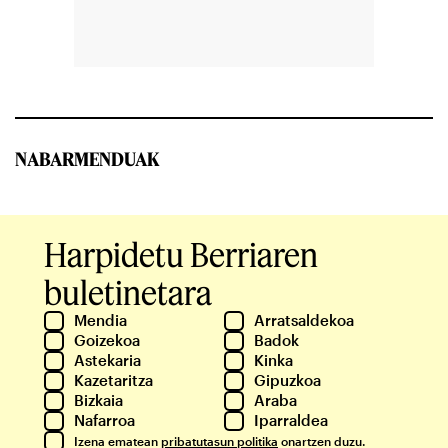
NABARMENDUAK
Harpidetu Berriaren
buletinetara
Mendia
Arratsaldekoa
Goizekoa
Badok
Astekaria
Kinka
Kazetaritza
Gipuzkoa
Bizkaia
Araba
Nafarroa
Iparraldea
Izena ematean
pribatutasun politika
onartzen duzu.