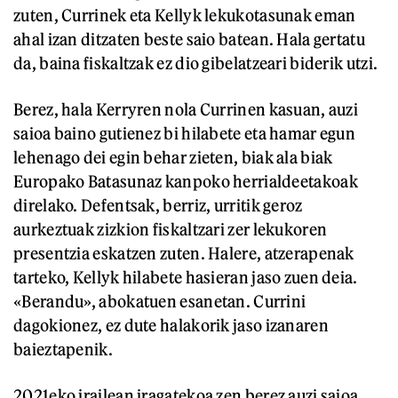
zuten, Currinek eta Kellyk lekukotasunak eman
ahal izan ditzaten beste saio batean. Hala gertatu
da, baina fiskaltzak ez dio gibelatzeari biderik utzi.
Berez, hala Kerryren nola Currinen kasuan, auzi
saioa baino gutienez bi hilabete eta hamar egun
lehenago dei egin behar zieten, biak ala biak
Europako Batasunaz kanpoko herrialdeetakoak
direlako. Defentsak, berriz, urritik geroz
aurkeztuak zizkion fiskaltzari zer lekukoren
presentzia eskatzen zuten. Halere, atzerapenak
tarteko, Kellyk hilabete hasieran jaso zuen deia.
«Berandu», abokatuen esanetan. Currini
dagokionez, ez dute halakorik jaso izanaren
baieztapenik.
2021eko irailean iragatekoa zen berez auzi saioa,