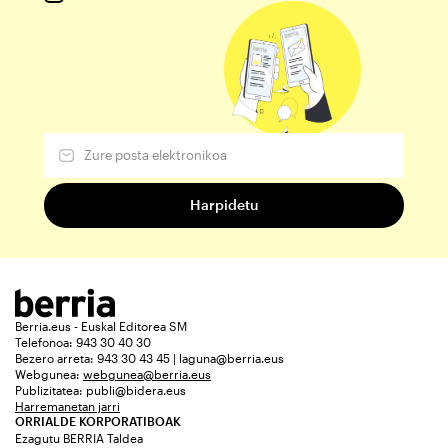
Berria.eus - Euskal Editorea SM
Telefonoa: 943 30 40 30
Bezero arreta: 943 30 43 45 | laguna@berria.eus
Webgunea:
webgunea@berria.eus
Publizitatea:
publi@bidera.eus
Harremanetan jarri
ORRIALDE KORPORATIBOAK
Ezagutu BERRIA Taldea