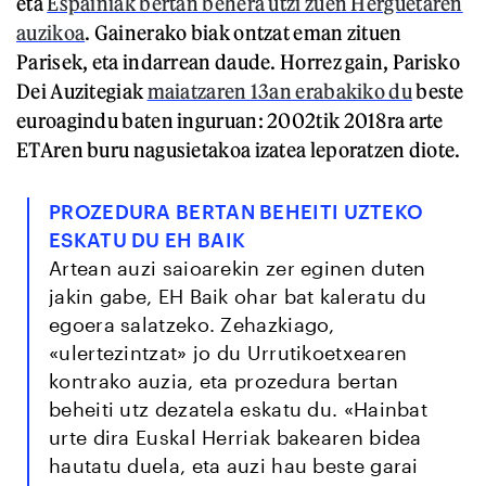
eta
Espainiak bertan behera utzi zuen Herguetaren
auzikoa
. Gainerako biak ontzat eman zituen
Parisek, eta indarrean daude. Horrez gain, Parisko
Dei Auzitegiak
maiatzaren 13an erabakiko du
beste
euroagindu baten inguruan: 2002tik 2018ra arte
ETAren buru nagusietakoa izatea leporatzen diote.
PROZEDURA BERTAN BEHEITI UZTEKO
ESKATU DU EH BAIK
Artean auzi saioarekin zer eginen duten
jakin gabe, EH Baik ohar bat kaleratu du
egoera salatzeko. Zehazkiago,
«ulertezintzat» jo du Urrutikoetxearen
kontrako auzia, eta prozedura bertan
beheiti utz dezatela eskatu du. «Hainbat
urte dira Euskal Herriak bakearen bidea
hautatu duela, eta auzi hau beste garai