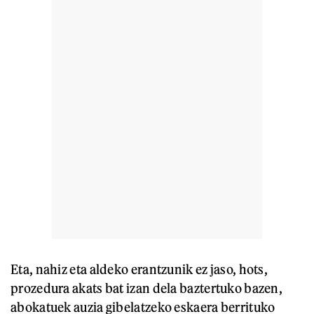
Eta, nahiz eta aldeko erantzunik ez jaso, hots,
prozedura akats bat izan dela baztertuko bazen,
abokatuek auzia gibelatzeko eskaera berrituko