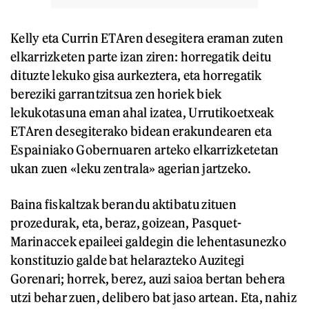
Kelly eta Currin ETAren desegitera eraman zuten
elkarrizketen parte izan ziren: horregatik deitu
dituzte lekuko gisa aurkeztera, eta horregatik
bereziki garrantzitsua zen horiek biek
lekukotasuna eman ahal izatea, Urrutikoetxeak
ETAren desegiterako bidean erakundearen eta
Espainiako Gobernuaren arteko elkarrizketetan
ukan zuen «leku zentrala» agerian jartzeko.
Baina fiskaltzak berandu aktibatu zituen
prozedurak, eta, beraz, goizean, Pasquet-
Marinaccek epaileei galdegin die lehentasunezko
konstituzio galde bat helarazteko Auzitegi
Gorenari; horrek, berez, auzi saioa bertan behera
utzi behar zuen, delibero bat jaso artean. Eta, nahiz