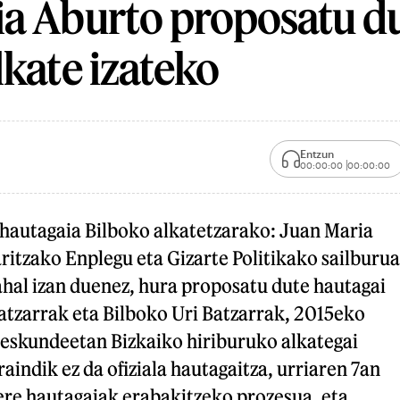
ia Aburto proposatu d
lkate izateko
Entzun
00:00:00
00:00:00
hautagaia Bilboko alkatetzarako: Juan Maria
itzako Enplegu eta Gizarte Politikako sailburua
hal izan duenez, hura proposatu dute hautagai
atzarrak eta Bilboko Uri Batzarrak, 2015eko
eskundeetan Bizkaiko hiriburuko alkategai
aindik ez da ofiziala hautagaitza, urriaren 7an
ere hautagaiak erabakitzeko prozesua, eta