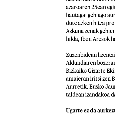
azaroaren 25ean egin
hautagai gehiago aur
dute azken hitza pr
Azkuna zenak gehieng
hilda, Ibon Aresok h
Zuzenbidean lizentzi
Aldundiaren bozerama
Bizkaiko Gizarte Ek
amaieran iritsi zen 
Aurretik, Eusko Jau
taldean izandakoa d
Ugarte ez da aurkez