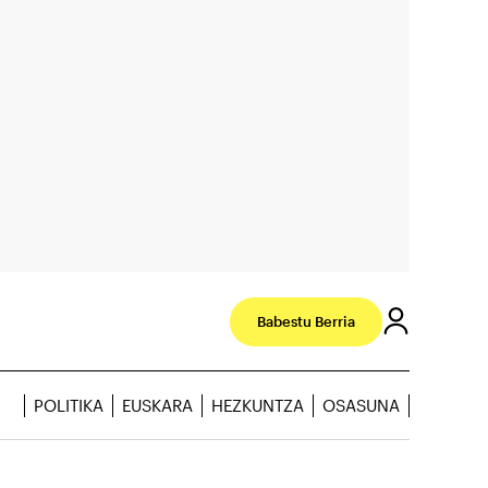
Babestu Berria
POLITIKA
EUSKARA
HEZKUNTZA
OSASUNA