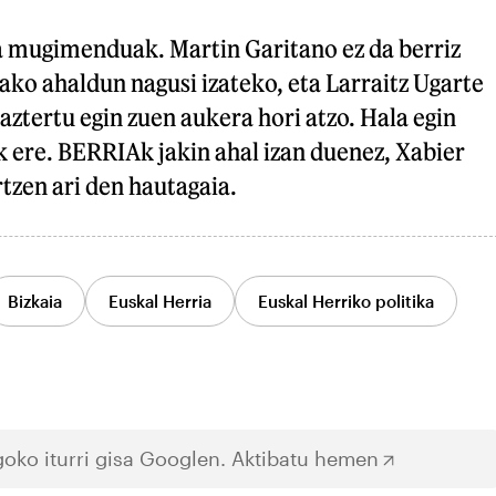
a mugimenduak. Martin Garitano ez da berriz
ko ahaldun nagusi izateko, eta Larraitz Ugarte
ztertu egin zuen aukera hori atzo. Hala egin
 ere. BERRIAk jakin ahal izan duenez, Xabier
tzen ari den hautagaia.
Bizkaia
Euskal Herria
Euskal Herriko politika
oko iturri gisa Googlen.
Aktibatu hemen