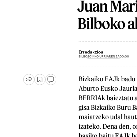
Juan Mar
Bilboko a
Erredakzioa
2014KO URRIAREN 2A
BILBO
00:00
Bizkaiko EAJk badu 
Aburto Eusko Jaurlar
BERRIAk baieztatu a
gisa Bizkaiko Buru B
maiatzeko udal haut
izateko. Dena den, or
hasiko baitu EAJk b