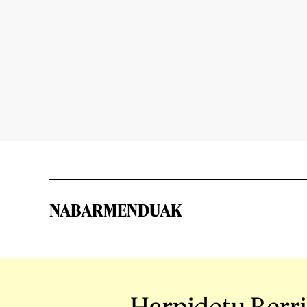
NABARMENDUAK
Harpidetu Berr