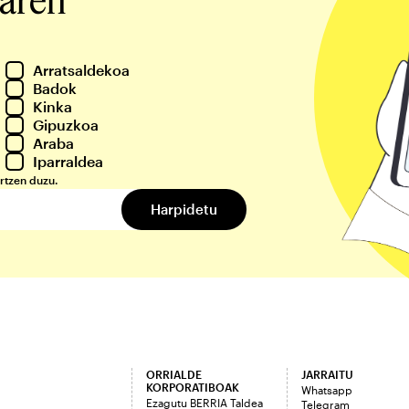
Arratsaldekoa
Badok
Kinka
Gipuzkoa
Araba
Iparraldea
rtzen duzu.
ORRIALDE
JARRAITU
KORPORATIBOAK
Whatsapp
Ezagutu BERRIA Taldea
Telegram