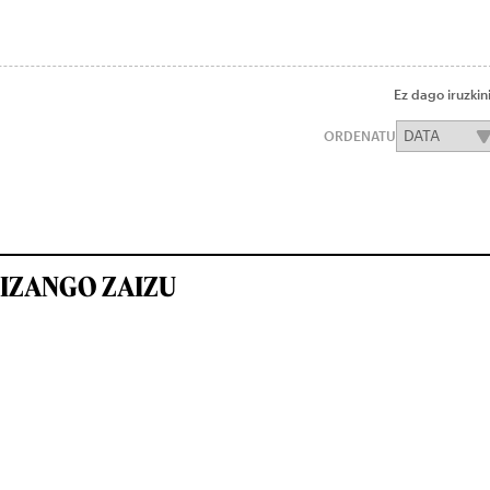
Ez dago iruzkin
ORDENATU
IZANGO ZAIZU