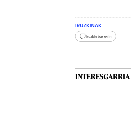
IRUZKINAK
Iruzkin bat egin
INTERESGARRIA 