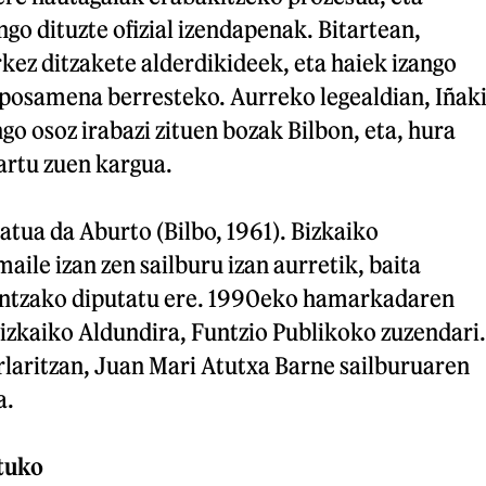
go dituzte ofizial izendapenak. Bitartean,
kez ditzakete alderdikideek, eta haiek izango
oposamena berresteko. Aurreko legealdian, Iñak
o osoz irabazi zituen bozak Bilbon, eta, hura
artu zuen kargua.
atua da Aburto (Bilbo, 1961). Bizkaiko
ile izan zen sailburu izan aurretik, baita
intzako diputatu ere. 1990eko hamarkadaren
Bizkaiko Aldundira, Funtzio Publikoko zuzendari.
rlaritzan, Juan Mari Atutxa Barne sailburuaren
a.
tuko