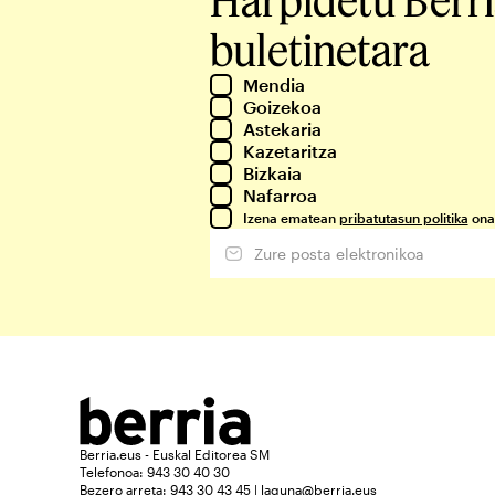
buletinetara
Mendia
Goizekoa
Astekaria
Kazetaritza
Bizkaia
Nafarroa
Izena ematean
pribatutasun politika
ona
Berria.eus - Euskal Editorea SM
Telefonoa: 943 30 40 30
Bezero arreta: 943 30 43 45 | laguna@berria.eus