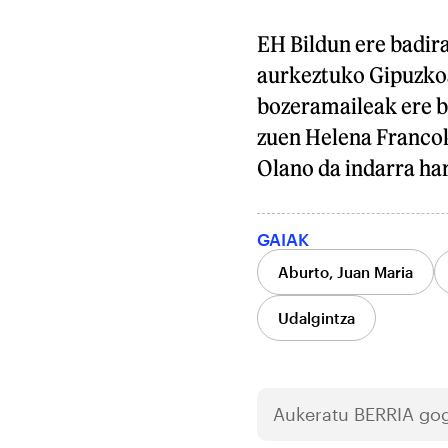
EH Bildun ere badir
aurkeztuko Gipuzkoa
bozeramaileak ere ba
zuen Helena Francok
Olano da indarra har
GAIAK
Aburto, Juan Maria
Udalgintza
Aukeratu
BERRIA
gog